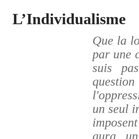
L’Individualisme
Que la lo
par une c
suis pa
questio
l'oppres
un seul i
imposent 
aura un