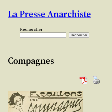
Aller
La Presse Anarchiste
au
contenu
Rechercher
Rechercher
Compagnes