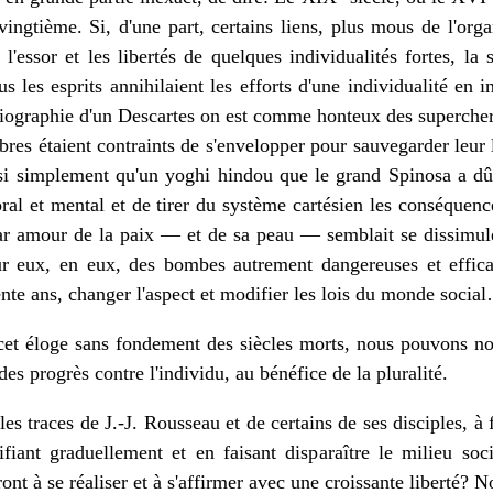
vingtième. Si, d'une part, certains liens, plus mous de l'org
 l'essor et les libertés de quelques individualités fortes, la
ous les esprits annihilaient les efforts d'une individualité en 
biographie d'un Descartes on est comme honteux des supercherie
bres étaient contraints de s'envelopper pour sauvegarder leur li
si simplement qu'un yoghi hindou que le grand Spinosa a dû 
al et mental et de tirer du système cartésien les conséquence
ar amour de la paix — et de sa peau — semblait se dissimu
r eux, en eux, des bombes autrement dangereuses et efficac
rente ans, changer l'aspect et modifier les lois du monde socia
cet éloge sans fondement des siècles morts, nous pouvons not
 des progrès contre l'individu, au bénéfice de la pluralité.
les traces de J.-J. Rousseau et de certains de ses disciples, à 
ifiant graduellement et en faisant disparaître le milieu soc
ont à se réaliser et à s'affirmer avec une croissante liberté? N