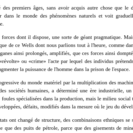
 des premiers âges, sans avoir acquis autre chose que le 
ur dans le monde des phénomènes naturels et voit graduell
e.
s forces dont il dispose, une sorte de géant pragmatique. Mais
ue de ce Wells dont nous parlions tout à l'heure, comme da
ganes ainsi prolongés, amplifiés, que ces forces ainsi dompté
t «révolte» ou «crime» l'acte par lequel des individus préten
ugmenter la puissance de l'homme dans la prison de l'espace.
rogressive du monde matériel par la multiplication des machi
 des sociétés humaines, a déterminé une ère industrielle, un
foules spécialisées dans la production, mais le milieu social
développées, défaits, modifiés dans la mesure où le jeu du dével
tats ont changé de structure, des combinaisons ethniques se
ce que des puits de pétrole, parce que des gisements de mi