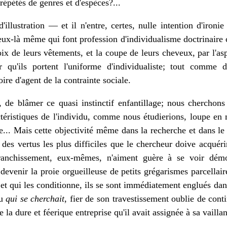
répétés de genres et d'espèces?...
d'illustration — et il n'entre, certes, nulle intention d'iron
ux-là même qui font profession d'individualisme doctrinaire c
hoix de leurs vêtements, et la coupe de leurs cheveux, par l'a
 qu'ils portent l'uniforme d'individualiste; tout comme d'a
voire d'agent de la contrainte sociale.
, de blâmer ce quasi instinctif enfantillage; nous cherchons
ctéristiques de l'individu, comme nous étudierions, loupe en 
ine... Mais cette objectivité même dans la recherche et dans l
e des vertus les plus difficiles que le chercheur doive acqué
ranchissement, eux-mêmes, n'aiment guère à se voir démo
devenir la proie orgueilleuse de petits grégarismes parcellaire
s et qui les conditionne, ils se sont immédiatement englués da
du
qui se cherchait
, fier de son travestissement oublie de con
e la dure et féerique entreprise qu'il avait assignée à sa vaillan