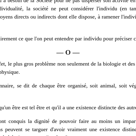
du a besoin de la Société pour ne pas disperser son activité e
dividualité, la société ne peut considérer l'individu (en 
moyens directs ou indirects dont elle dispose, à ramener l'indiv
clairement ce que l'on peut entendre par individu pour préciser c
— O —
et, le plus gros problème non seulement de la biologie et des
aphysique.
nnaire, se dit de chaque être organisé, soit animal, soit vé
qu'un être est tel être et qu'il a une existence distincte des autr
ont conquis la dignité de pouvoir faire au moins un impar
 peuvent se targuer d'avoir vraiment une existence distin