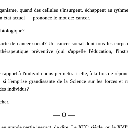
ganisme, quand des cellules s'insurgent, échappent au rythme 
 état actuel — prononce le mot de: cancer.
t biologique?
sorte de cancer social? Un cancer social dont tous les corps 
hérapeutique préventive (qui s'appelle l'éducation, l'instru
 rapport à l'individu nous permettra-t-elle, à la fois de répon
, si l'emprise grandissante de la Science sur les forces et
des individus?
cher.
— O —
e
t en grande partie inexact, de dire: Le XIX
siècle, ou le XVI