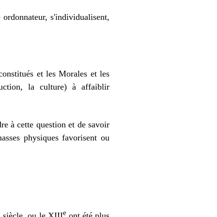
ordonnateur, s'individualisent,
constitués et les Morales et les
ction, la culture) à affaiblir
dre à cette question et de savoir
 masses physiques favorisent ou
e
e
siècle, ou le XIII
ont été plus