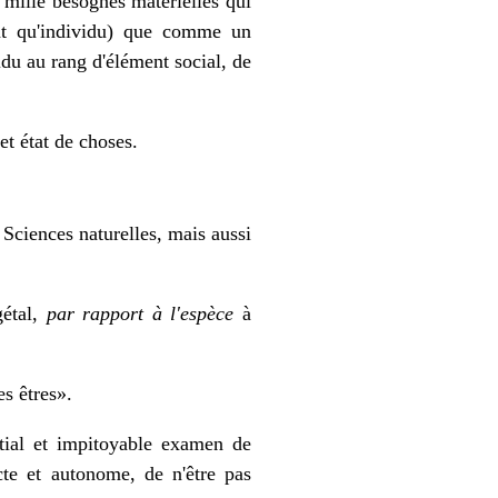
n mille besognes matérielles qui
tant qu'individu) que comme un
idu au rang d'élément social, de
et état de choses.
 Sciences naturelles, mais aussi
gétal,
par rapport à l'espèce
à
es êtres».
tial et impitoyable examen de
cte et autonome, de n'être pas