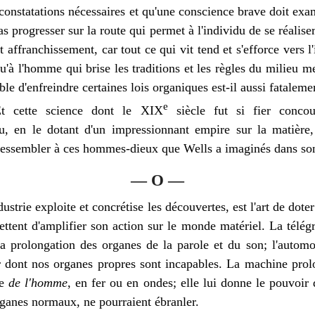
 constatations nécessaires et qu'une conscience brave doit exa
s progresser sur la route qui permet à l'individu de se réalise
et affranchissement, car tout ce qui vit tend et s'efforce vers l'
qu'à l'homme qui brise les traditions et les règles du milieu me
le d'enfreindre certaines lois organiques est-il aussi fataleme
e
Et cette science dont le XIX
siècle fut si fier concour
idu, en le dotant d'un impressionnant empire sur la matière,
ar ressembler à ces hommes-dieux que Wells a imaginés dans s
— O —
dustrie exploite et concrétise les découvertes, est l'art de dot
mettent d'amplifier son action sur le monde matériel. La télégr
a prolongation des organes de la parole et du son; l'automo
air dont nos organes propres sont incapables. La machine prol
re
de l'homme
, en fer ou en ondes; elle lui donne le pouvoir
rganes normaux, ne pourraient ébranler.