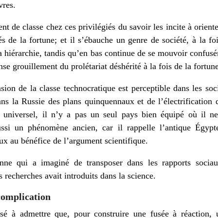
res.
t de classe chez ces privilégiés du savoir les incite à orienter
és de la fortune; et il s’ébauche un genre de société, à la fo
la hiérarchie, tandis qu’en bas continue de se mouvoir confusé
nse grouillement du prolétariat déshérité à la fois de la fortune
on de la classe technocratique est perceptible dans les soci
ans la Russie des plans quinquennaux et de l’électrificatio
universel, il n’y a pas un seul pays bien équipé où il ne
i un phénomène ancien, car il rappelle l’antique Égypte 
ux au bénéfice de l’argument scientifique.
enne qui a imaginé de transposer dans les rapports sociau
 recherches avait introduits dans la science.
complication
é à admettre que, pour construire une fusée à réaction, u