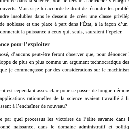
llimitée dans la science, dont le terrain à défricher s’élarg
 ouverts. Mais si je lui accorde le droit de résoudre les probl
dre insolubles dans le dessein de créer une classe privilég
 de noblesse et une place à part dans l’État, à la façon d’un
donnerait la puissance à ceux qui, seuls, sauraient l’épeler.
ance pour l’exploiter
posé, d’aucuns peut-être feront observer que, pour dénoncer 
eloppe de plus en plus comme un argument technocratique desti
n que je commençasse par des considérations sur le machinism
nt est cependant assez clair pour se passer de longue démons
applications rationnelles de la science avaient travaillé à 
dissent à l’enchaîner de nouveau?
e par quel processus les victoires de l’élite savante dans l
onné naissance, dans le domaine administratif et politiq