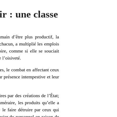
ir : une classe
ain d’être plus productif, la
 chacun, a multiplié les emplois
oire, comme si elle se souciait
 l’oisiveté.
es, le combat en affectant ceux
eur présence intempestive et leur
res par des créations de l’État;
éraire, les produits qu’elle a
 le faire détruire par ceux qui
cier du personnel en raison de