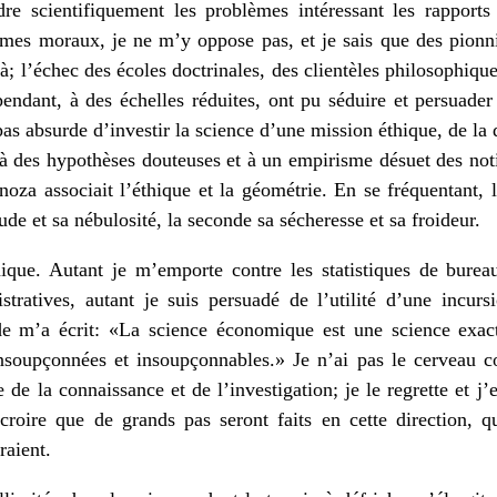
re scientifiquement les problèmes intéressant les rapport
èmes moraux, je ne m’y oppose pas, et je sais que des pionnie
à; l’échec des écoles doctrinales, des clientèles philosophique
endant, à des échelles réduites, ont pu séduire et persuader p
 pas absurde d’investir la science d’une mission éthique, de 
 à des hypothèses douteuses et à un empirisme désuet des noti
inoza associait l’éthique et la géométrie. En se fréquentant, 
ude et sa nébulosité, la seconde sa sécheresse et sa froideur.
ue. Autant je m’emporte contre les statistiques de burea
istratives, autant je suis persuadé de l’utilité d’une incur
de m’a écrit: «La science économique est une science exac
 insoupçonnées et insoupçonnables.» Je n’ai pas le cerveau c
e la connaissance et de l’investigation; je le regrette et j’
 croire que de grands pas seront faits en cette direction, 
raient.