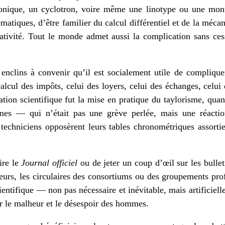
tronique, un cyclotron, voire même une linotype ou une mont
matiques, d’être familier du calcul différentiel et de la méca
elativité. Tout le monde admet aussi la complication sans ces
nclins à convenir qu’il est socialement utile de compliquer
calcul des impôts, celui des loyers, celui des échanges, celui
tion scientifique fut la mise en pratique du taylorisme, quan
nes — qui n’était pas une grève perlée, mais une réacti
 techniciens opposèrent leurs tables chronométriques assorties
lire le
Journal officiel
ou de jeter un coup d’œil sur les bullet
urs, les circulaires des consortiums ou des groupements prof
ientifique — non pas nécessaire et inévitable, mais artificielle
r le malheur et le désespoir des hommes.