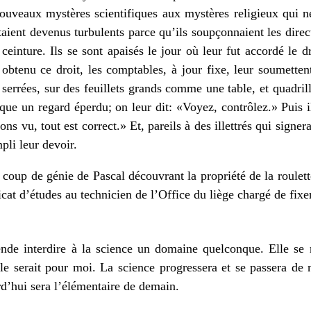
 nouveaux mystères scientifiques aux mystères religieux qui 
étaient devenus turbulents parce qu’ils soupçonnaient les direct
ceinture. Ils se sont apaisés le jour où leur fut accordé le d
 obtenu ce droit, les comptables, à jour fixe, leur soumetten
 serrées, sur des feuillets grands comme une table, et quadri
tique un regard éperdu; on leur dit: «Voyez, contrôlez.» Puis i
ns vu, tout est correct.» Et, pareils à des illettrés qui signe
pli leur devoir.
oup de génie de Pascal découvrant la propriété de la roulett
cat d’études au technicien de l’Office du liège chargé de fixe
nde interdire à la science un domaine quelconque. Elle se ri
cule serait pour moi. La science progressera et se passera de
rd’hui sera l’élémentaire de demain.