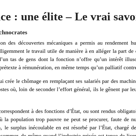
ce : une élite – Le vrai savo
echnocrates
ion des découvertes mécaniques a permis au rendement hum
telligemment le travail utile de manière à en alléger la part de
’un tas de gens dont la fonction n’offre qu’un intérêt illus
prétexte à rémunération, en même temps qu’un palliatif contre
qui crée le chômage en remplaçant ses salariés par des machin
stes où, loin de seconder l’effort général, ils le gênent par l
correspondent à des fonctions d’État, ou sont rendus obligatoi
 la population trop pauvre ne peut se procurer, faute de num
n, le surplus inécoulable en est résorbé par l’État, chargé de
sommer, de même quand l’industrie privée est tenue de licen