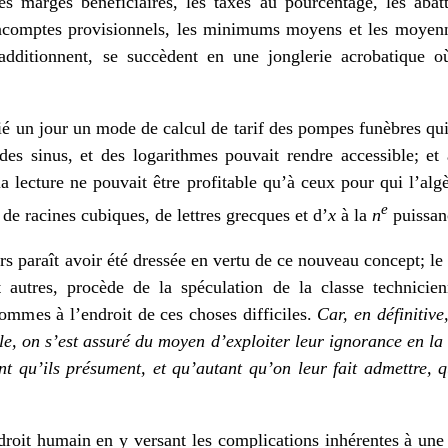
s marges bénéficiaires, les taxes au pourcentage, les abat
s acomptes provisionnels, les minimums moyens et les moyen
’additionnent, se succèdent en une jonglerie acrobatique o
é un jour un mode de calcul de tarif des pompes funèbres qui
des sinus, et des logarithmes pouvait rendre accessible; et
a lecture ne pouvait être profitable qu’à ceux pour qui l’alg
e
t de racines cubiques, de lettres grecques et d’
x
à la
n
puissan
ers paraît avoir été dressée en vertu de ce nouveau concept; le 
t autres, procède de la spéculation de la classe technicie
hommes à l’endroit de ces choses difficiles.
Car, en définitive
, on s’est assuré du moyen d’exploiter leur ignorance en la le
nt qu’ils présument, et qu’autant qu’on leur fait admettre, q
droit humain en y versant les complications inhérentes à une 