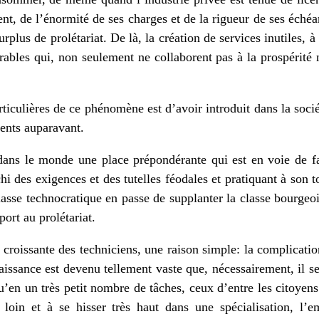
t, de l’énormité de ses charges et de la rigueur de ses échéan
urplus de prolétariat. De là, la création de services inutiles, 
rables qui, non seulement ne collaborent pas à la prospérité 
iculières de ce phénomène est d’avoir introduit dans la socié
sents auparavant.
 dans le monde une place prépondérante qui est en voie de fa
 des exigences et des tutelles féodales et pratiquant à son to
lasse technocratique en passe de supplanter la classe bourgeoi
port au prolétariat.
 croissante des techniciens, une raison simple: la complicatio
naissance est devenu tellement vaste que, nécessairement, il 
u’en un très petit nombre de tâches, ceux d’entre les citoyens
 loin et à se hisser très haut dans une spécialisation, l’e