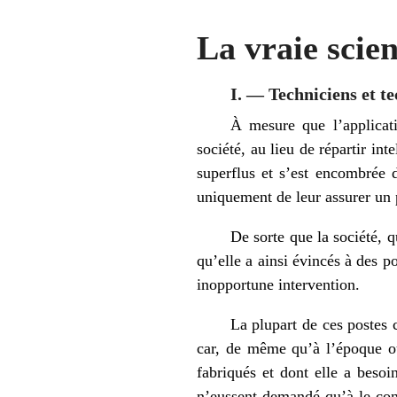
La vraie scien
I. — Techniciens et t
À mesure que l’applicat
société, au lieu de répartir in
superflus et s’est encombrée d
uniquement de leur assurer un 
De sorte que la société, 
qu’elle a ainsi évincés à des po
inopportune intervention.
La plupart de ces postes 
car, de même qu’à l’époque où
fabriqués et dont elle a besoi
n’eussent demandé qu’à le con