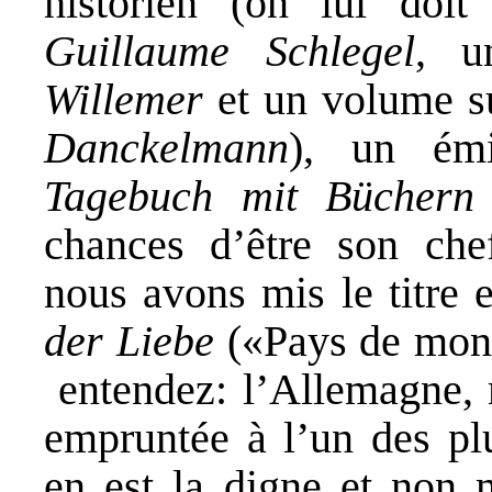
historien (on lui doi
Guillaume Schlegel
, 
Willemer
et un volume su
Danckelmann
), un émi
Tagebuch mit Büchern
chances d’être son che
nous avons mis le titre 
der Liebe
(«Pays de mon 
entendez: l’Allemagne, m
empruntée à l’un des pl
en est la digne et non 