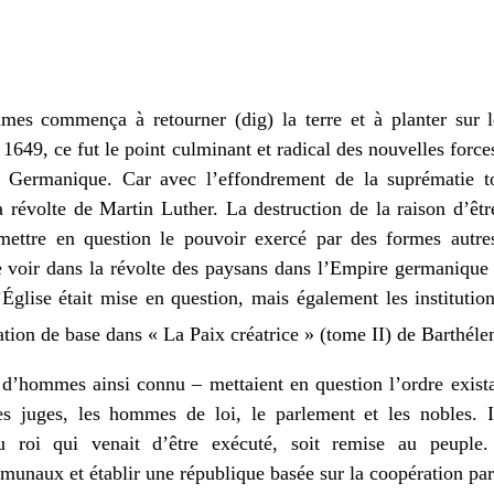
es commença à retourner (dig) la terre et à planter sur 
1649, ce fut le point culminant et radical des nouvelles forc
Germanique. Car avec l’effondrement de la suprématie to
a révolte de Martin Luther. La destruction de la raison d’êt
mettre en question le pouvoir exercé par des formes autres
 voir dans la révolte des paysans dans l’Empire germanique a
Église était mise en question, mais également les institution
ion de base dans « La Paix créatrice » (tome II) de Barthéle
d’hommes ainsi connu – mettaient en question l’ordre existant
les juges, les hommes de loi, le parlement et les nobles. I
 roi qui venait d’être exécuté, soit remise au peuple.
mmunaux et établir une république basée sur la coopération par