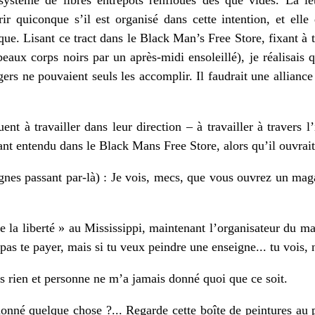
ir quiconque s’il est organisé dans cette intention, et elle 
ue. Lisant ce tract dans le Black Man’s Free Store, fixant à tr
beaux corps noirs par un après-midi ensoleillé), je réalisais 
ers ne pouvaient seuls les accomplir. Il faudrait une allianc
nt à travailler dans leur direction – à travailler à travers l
vant entendu dans le Black Mans Free Store, alors qu’il ouvrait,
nes passant par-là) : Je vois, mecs, que vous ouvrez un mag
 la liberté » au Mississippi, maintenant l’organisateur du ma
pas te payer, mais si tu veux peindre une enseigne... tu vois,
 rien et personne ne m’a jamais donné quoi que ce soit.
nné quelque chose ?... Regarde cette boîte de peintures au pis