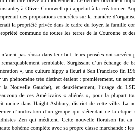
dant l’histoire brève du mouvement. Le dernier document im
nstanley à Oliver Cromwell qui appelait à la création en An
mprenait des propositions concrètes sur la manière d’organise
tenait la propriété privée dans le cadre du foyer, la famille c
a propriété commune de toutes les terres de la Couronne et d
n’aient pas réussi dans leur but, leurs pensées ont survécu p
e remarquablement semblable. Surgissant d’un échange de bo
nération », une culture hippy a fleuri à San Francisco fin 1
py un phénomène très distinct étaient : premièrement, un sen
ar la Nouvelle Gauche), et deuxièmement, l’usage du LSD.
eaucoup de ces Américains « aliénés », pour la plupart tou
rit racine dans Haight-Ashbury, district de cette ville. La n
emier d’unification d’un groupe qui s’étendait de la clique
dhistes Zen qui méditent. Cette nouvelle floraison fut au
auté bohème complète avec sa propre classe marchande : les