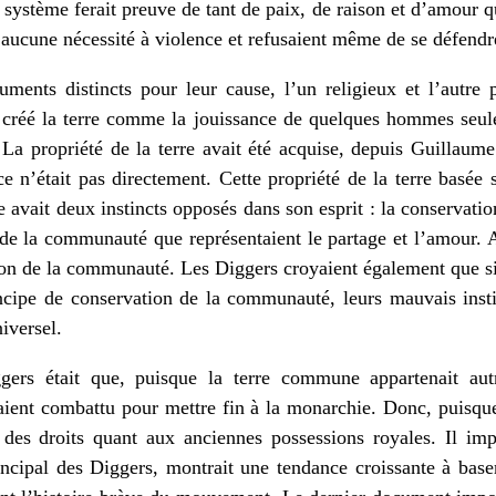
système ferait preuve de tant de paix, de raison et d’amour qu
t aucune nécessité à violence et refusaient même de se défendre 
ments distincts pour leur cause, l’un religieux et l’autre p
s créé la terre comme la jouissance de quelques hommes se
La propriété de la terre avait été acquise, depuis Guillaume
e n’était pas directement. Cette propriété de la terre basée 
vait deux instincts opposés dans son esprit : la conservation
n de la communauté que représentaient le partage et l’amour. 
ion de la communauté. Les Diggers croyaient également que s
ncipe de conservation de la communauté, leurs mauvais insti
iversel.
gers était que, puisque la terre commune appartenait autre
aient combattu pour mettre fin à la monarchie. Donc, puisque
 des droits quant aux anciennes possessions royales. Il im
incipal des Diggers, montrait une tendance croissante à bas