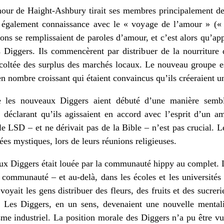
r de Haight-Ashbury tirait ses membres principalement des
t également connaissance avec le « voyage de l’amour » (« 
ons se remplissaient de paroles d’amour, et c’est alors qu’
 Diggers. Ils commencèrent par distribuer de la nourriture d
écoltée des surplus des marchés locaux. Le nouveau groupe es
n nombre croissant qui étaient convaincus qu’ils créeraient u
e les nouveaux Diggers aient débuté d’une manière semb
déclarant qu’ils agissaient en accord avec l’esprit d’un am
le LSD – et ne dérivait pas de la Bible – n’est pas crucial. 
ées mystiques, lors de leurs réunions religieuses.
x Diggers était louée par la communauté hippy au complet. L
 communauté – et au-delà, dans les écoles et les universités d
voyait les gens distribuer des fleurs, des fruits et des sucreri
. Les Diggers, en un sens, devenaient une nouvelle mentali
me industriel. La position morale des Diggers n’a pu être vue