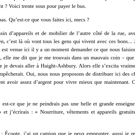
ent ? Voici trente sous pour payer le bus.
s. Qu’est-ce que vous faites ici, mecs ?
n d’appareils et de mobilier de l’autre côté de la rue, a
en, c’est là où vont tous les gens qui vivent avec ces bons...
 est venue ici il y a un moment demander ce que nous faision
t, elle me dit que je me trouvais dans un mauvais coin – qu
ue je devais aller à Haight-Ashbury. Alors elle s’excita vrai
’empêcherait. Oui, nous nous proposons de distribuer ici des 
ent avoir assez d’argent pour vivre mieux que maintenant.
est-ce que je ne peindrais pas une belle et grande enseigne 
 et j’écrirais : « Nourriture, vêtements et appareils gratuit
 : Écoute, j’ai un camion que je peux emprunter, aussi je re