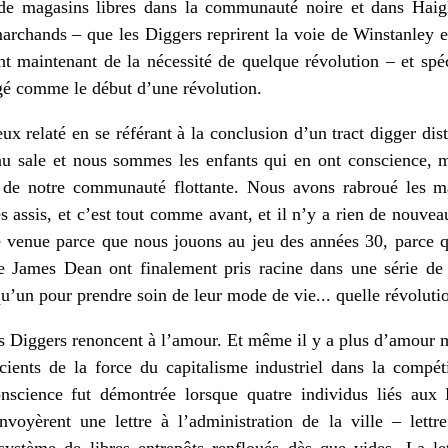
 de magasins libres dans la communauté noire et dans Haig
marchands – que les Diggers reprirent la voie de Winstanley en
ient maintenant de la nécessité de quelque révolution – et s
agé comme le début d’une révolution.
x relaté en se référant à la conclusion d’un tract digger dis
u sale et nous sommes les enfants qui en ont conscience, m
ur de notre communauté flottante. Nous avons rabroué les m
 assis, et c’est tout comme avant, et il n’y a rien de nouveau 
re venue parce que nous jouons au jeu des années 30, parce
de James Dean ont finalement pris racine dans une série de 
qu’un pour prendre soin de leur mode de vie... quelle révoluti
es Diggers renoncent à l’amour. Et même il y a plus d’amour 
cients de la force du capitalisme industriel dans la compét
science fut démontrée lorsque quatre individus liés aux 
nvoyèrent une lettre à l’administration de la ville – lettr
ystème de libres entrepôts renfloués dès que vides. La let