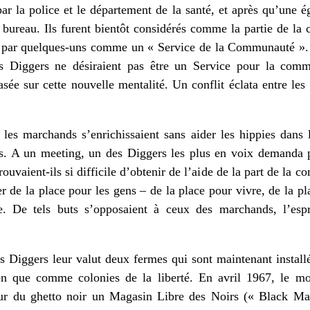
par la police et le département de la santé, et après qu’une 
 bureau. Ils furent bientôt considérés comme la partie de la 
s par quelques-uns comme un « Service de la Communauté ». 
les Diggers ne désiraient pas être un Service pour la comm
ée sur cette nouvelle mentalité. Un conflit éclata entre les
e les marchands s’enrichissaient sans aider les hippies dans
rs. A un meeting, un des Diggers les plus en voix demanda po
uvaient-ils si difficile d’obtenir de l’aide de la part de la c
r de la place pour les gens – de la place pour vivre, de la pl
 De tels buts s’opposaient à ceux des marchands, l’espri
 Diggers leur valut deux fermes qui sont maintenant installé
ien que comme colonies de la liberté. En avril 1967, le m
œur du ghetto noir un Magasin Libre des Noirs (« Black Man