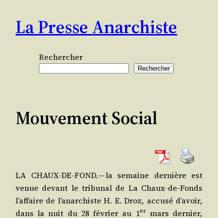
Aller
La Presse Anarchiste
au
contenu
Rechercher
Rechercher
Mouvement Social
LA CHAUX-DE-FOND. — la semaine der­nière est
venue devant le tri­bu­nal de La Chaux-de-Fonds
l’af­faire de l’a­nar­chiste H. E. Droz, accu­sé d’a­voir,
er
dans la nuit du 28 février au 1
mars der­nier,