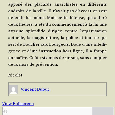
appo­sé des pla­cards anar­chistes en dif­fé­rents
endroits de la ville. Il n’a­vait pas d’a­vo­cat et s’est
défen­du lui-même. Mais cette défense, qui a duré
deux heures, a été du com­men­ce­ment à la fin une
attaque splen­dide diri­gée contre l’or­ga­ni­sa­tion
actuelle, la magis­tra­ture, la police et tout ce qui
sert de bou­clier aux bour­geois. Doué d’une intel­li­
gence et d’une ins­truc­tion hors ligne, il a frap­pé
en maître. Coût : six mois de pri­son, sans comp­ter
deux mois de prévention.
Nico­let
Vincent Dubuc
View Fullscreen