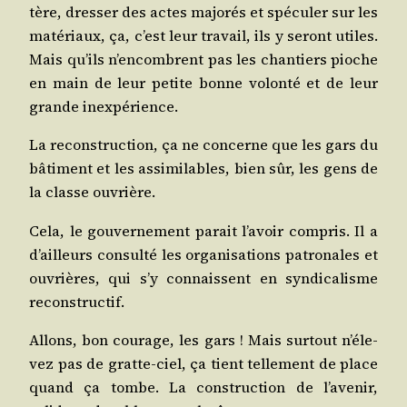
tère, dres­ser des actes majo­rés et spé­cu­ler sur les
maté­riaux, ça, c’est leur tra­vail, ils y seront utiles.
Mais qu’ils n’en­combrent pas les chan­tiers pioche
en main de leur petite bonne volon­té et de leur
grande inexpérience.
La recons­truc­tion, ça ne concerne que les gars du
bâti­ment et les assi­mi­lables, bien sûr, les gens de
la classe ouvrière.
Cela, le gou­ver­ne­ment parait l’a­voir com­pris. Il a
d’ailleurs consul­té les orga­ni­sa­tions patro­nales et
ouvrières, qui s’y connaissent en syn­di­ca­lisme
reconstructif.
Allons, bon cou­rage, les gars ! Mais sur­tout n’é­le­
vez pas de gratte-ciel, ça tient tel­le­ment de place
quand ça tombe. La construc­tion de l’a­ve­nir,