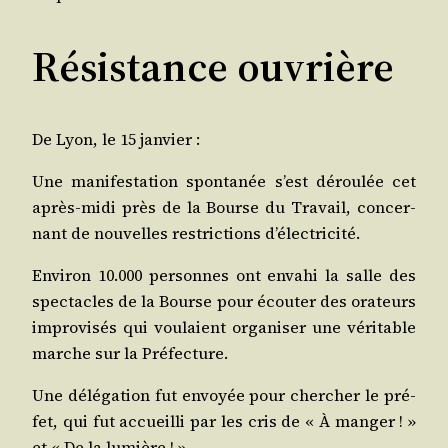
Résistance ouvrière
De Lyon, le 15 janvier :
Une mani­fes­ta­tion spon­ta­née s’est dérou­lée cet
après-midi près de la Bourse du Tra­vail, concer­
nant de nou­velles res­tric­tions d’électricité.
Envi­ron 10.000 per­sonnes ont enva­hi la salle des
spec­tacles de la Bourse pour écou­ter des ora­teurs
impro­vi­sés qui vou­laient orga­ni­ser une véri­table
marche sur la Préfecture.
Une délé­ga­tion fut envoyée pour cher­cher le pré­
fet, qui fut accueilli par les cris de « À man­ger ! »
et « De la lumière ! ».