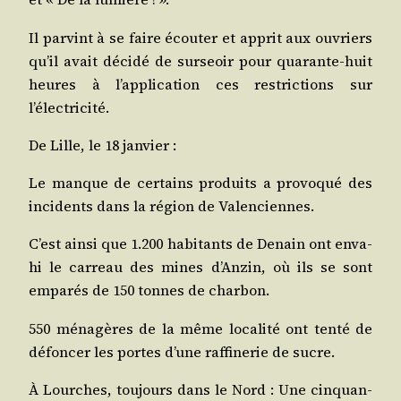
Il par­vint à se faire écou­ter et apprit aux ouvriers
qu’il avait déci­dé de sur­seoir pour qua­rante-huit
heures à l’ap­pli­ca­tion ces res­tric­tions sur
l’électricité.
De Lille, le 18 janvier :
Le manque de cer­tains pro­duits a pro­vo­qué des
inci­dents dans la région de Valenciennes.
C’est ain­si que 1.200 habi­tants de Denain ont enva­
hi le car­reau des mines d’An­zin, où ils se sont
empa­rés de 150 tonnes de charbon.
550 ména­gères de la même loca­li­té ont ten­té de
défon­cer les portes d’une raf­fi­ne­rie de sucre.
À Lourches, tou­jours dans le Nord : Une cin­quan­