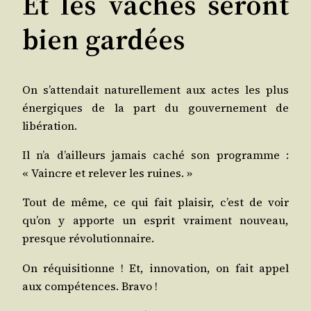
Et les vaches seront
bien gardées
On s’at­ten­dait natu­rel­le­ment aux actes les plus
éner­giques de la part du gou­ver­ne­ment de
libération.
Il n’a d’ailleurs jamais caché son pro­gramme :
« Vaincre et rele­ver les ruines. »
Tout de même, ce qui fait plai­sir, c’est de voir
qu’on y apporte un esprit vrai­ment nou­veau,
presque révolutionnaire.
On réqui­si­tionne ! Et, inno­va­tion, on fait appel
aux com­pé­tences. Bravo !