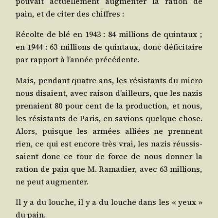
pou­vait actuel­le­ment aug­men­ter la ration de
pain, et de citer des chiffres :
Récolte de blé en 1943 : 84 mil­lions de quin­taux ;
en 1944 : 63 mil­lions de quin­taux, donc défi­ci­taire
par rap­port à l’an­née précédente.
Mais, pen­dant quatre ans, les résis­tants du micro
nous disaient, avec rai­son d’ailleurs, que les nazis
pre­naient 80 pour cent de la pro­duc­tion, et nous,
les résis­tants de Paris, en savions quelque chose.
Alors, puisque les armées alliées ne prennent
rien, ce qui est encore très vrai, les nazis réus­sis­
saient donc ce tour de force de nous don­ner la
ration de pain que M. Rama­dier, avec 63 mil­lions,
ne peut augmenter.
Il y a du louche, il y a du louche dans les « yeux »
du pain.