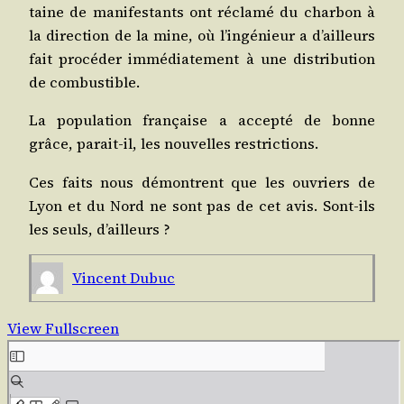
taine de mani­fes­tants ont récla­mé du char­bon à
la direc­tion de la mine, où l’in­gé­nieur a d’ailleurs
fait pro­cé­der immé­dia­te­ment à une dis­tri­bu­tion
de combustible.
La popu­la­tion fran­çaise a accep­té de bonne
grâce, parait-il, les nou­velles restrictions.
Ces faits nous démontrent que les ouvriers de
Lyon et du Nord ne sont pas de cet avis. Sont-ils
les seuls, d’ailleurs ?
Vincent Dubuc
View Fullscreen