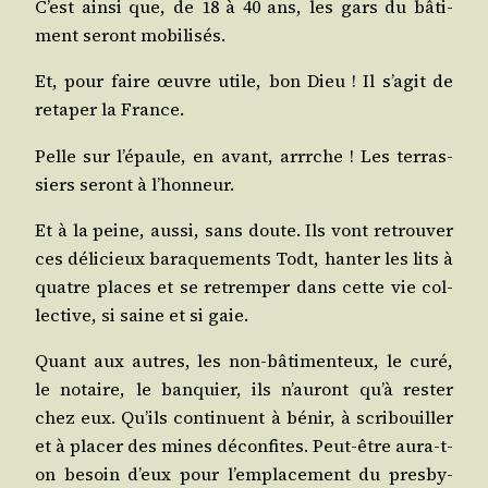
C’est ain­si que, de 18 à 40 ans, les gars du bâti­
ment seront mobilisés.
Et, pour faire œuvre utile, bon Dieu ! Il s’a­git de
reta­per la France.
Pelle sur l’é­paule, en avant, arrrche ! Les ter­ras­
siers seront à l’honneur.
Et à la peine, aus­si, sans doute. Ils vont retrou­ver
ces déli­cieux bara­que­ments Todt, han­ter les lits à
quatre places et se retrem­per dans cette vie col­
lec­tive, si saine et si gaie.
Quant aux autres, les non-bâti­men­teux, le curé,
le notaire, le ban­quier, ils n’au­ront qu’à res­ter
chez eux. Qu’ils conti­nuent à bénir, à scri­bouiller
et à pla­cer des mines décon­fites. Peut-être aura-t-
on besoin d’eux pour l’emplacement du pres­by­