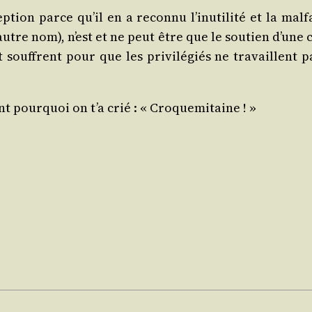
tion parce qu’il en a recon­nu l’i­nu­ti­li­té et la mal­
utre nom), n’est et ne peut être que le sou­tien d’une cla
et souffrent pour que les pri­vi­lé­giés ne tra­vaillent
t pour­quoi on t’a crié : « Croquemitaine ! »