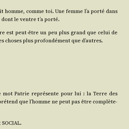
etit homme, comme toi. Une femme l’a por­té dans
dont le ventre t’a porté.
­taire est peut-être un peu plus grand que celui de
ines choses plus pro­fon­dé­ment que d’autres.
le mot Patrie repré­sente pour lui : la Terre des
 pré­tend que l’homme ne peut pas être com­plè­te­
st SOCIAL.