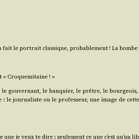
 t’a fait le por­trait clas­sique, pro­ba­ble­ment ! La bom
dit « Croquemitaine ! »
ou­ver­nant, le ban­quier, le prêtre, le bour­geois, vo
 le jour­na­liste ou le pro­fes­seur, une image de cette Ju
e que je veux te dire : seule­ment ce que c’est qu’un li