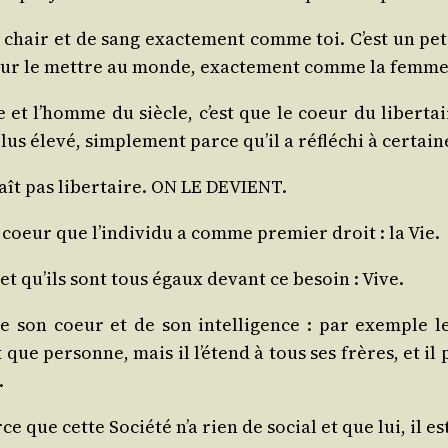
 chair et de sang exac­te­ment comme toi. C’est un p
pour le mettre au monde, exac­te­ment comme la femme 
aire et l’homme du siècle, c’est que le coeur du liber
us éle­vé, sim­ple­ment parce qu’il a réflé­chi à cer­ta
 naît pas liber­taire. ON LE DEVIENT.
 coeur que l’in­di­vi­du a comme pre­mier droit : la Vie.
t qu’ils sont tous égaux devant ce besoin : Vive.
de son coeur et de son intel­li­gence : par exemple 
e per­sonne, mais il l’é­tend à tous ses frères, et il
.
e que cette Socié­té n’a rien de social et que lui, il e