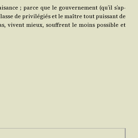
fai­sance ; parce que le gou­ver­ne­ment (qu’il s’ap­
sse de pri­vi­lé­giés et le maître tout puis­sant de
 pas, vivent mieux, souffrent le moins pos­sible et