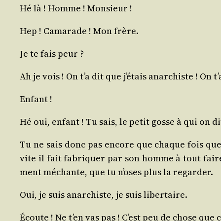
Hé là ! Homme ! Monsieur !
Hep ! Cama­rade ! Mon frère.
Je te fais peur ?
Ah je vois ! On t’a dit que j’é­tais anar­chiste ! On
Enfant !
Hé oui, enfant ! Tu sais, le petit gosse à qui on 
Tu ne sais donc pas encore que chaque fois que le g
vite il fait fabri­quer par son homme à tout faire :
ment méchante, que tu n’oses plus la regarder.
Oui, je suis anar­chiste, je suis libertaire.
Écoute ! Ne t’en vas pas ! C’est peu de chose que c