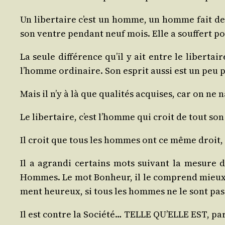
Un liber­taire c’est un homme, un homme fait de
son ventre pen­dant neuf mois. Elle a souf­fert 
La seule dif­fé­rence qu’il y ait entre le liber­t
l’homme ordi­naire. Son esprit aus­si est un peu pl
Mais il n’y à là que qua­li­tés acquises, car on ne
Le liber­taire, c’est l’homme qui croit de tout son
Il croit que tous les hommes ont ce même droit, e
Il a agran­di cer­tains mots sui­vant la mesure 
Hommes. Le mot Bon­heur, il le com­prend mieux qu
ment heu­reux, si tous les hommes ne le sont pas
Il est contre la Socié­té… TELLE QU’ELLE EST, parc