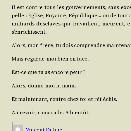
Il est contre tous les gou­ver­ne­ments, sans excep­
pelle : Église, Royau­té, Répu­blique… ou de tout a
mil­liards d’es­claves qui tra­vaillent, meurent, 
s’enrichissent.
Alors, mon frère, tu dois com­prendre main­te­nan
Mais regarde-moi bien en face.
Est-ce que tu as encore peur ?
Alors, donne-moi la main.
Et main­te­nant, rentre chez toi et réfléchis.
Au revoir, cama­rade. A bientôt.
Vincent Dubuc