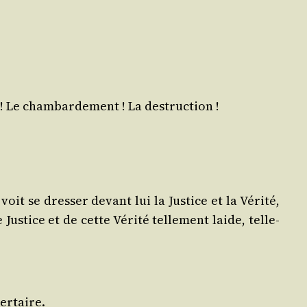
be ! Le cham­bar­de­ment ! La destruction !
it se dres­ser devant lui la Jus­tice et la Véri­té,
s­tice et de cette Véri­té tel­le­ment laide, tel­le­
bertaire.