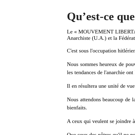
Qu’est-ce que
Le « MOUVEMENT LIBERTAIRE » e
Anarchiste (U.A.) et la Fédéra
C'est sous l'occupation hitlérie
Nous sommes heureux de pouvoir
les tendances de l'anarchie ont 
Il en résultera une unité de vue
Nous attendons beaucoup de l
bienfaits.
A ceux qui veulent se joindre 
Que ceux des nôtres qu'il ne no