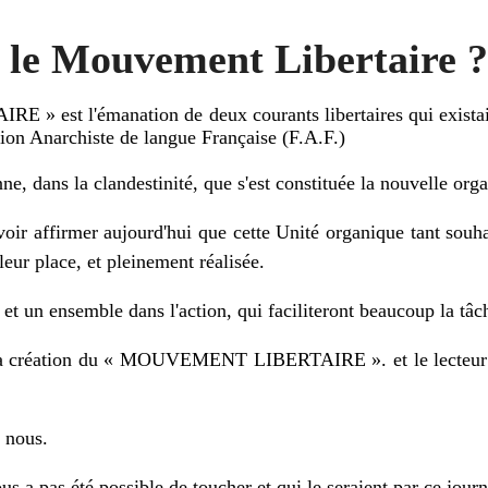
 le Mouvement Libertaire ?
st l'émanation de deux courants libertaires qui existaien
tion Anarchiste de langue Française (F.A.F.)
nne, dans la clandestinité, que s'est constituée la nouvelle orga
 affirmer aujourd'hui que cette Unité organique tant souhai
leur place, et pleinement réalisée.
 et un ensemble dans l'action, qui faciliteront beaucoup la tâc
a création du « MOUVEMENT LIBERTAIRE ». et le lecteur en r
à nous.
us a pas été possible de toucher et qui le seraient par ce journ