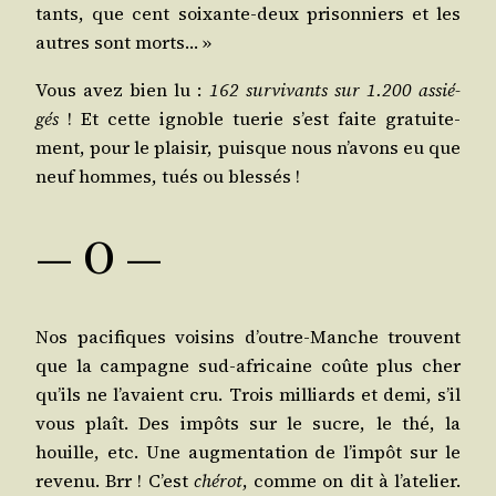
tants, que cent soixante-deux pri­son­niers et les
autres sont morts… »
Vous avez bien lu :
162 sur­vi­vants sur 1.200 assié­
gés
! Et cette ignoble tue­rie s’est faite gra­tui­te­
ment, pour le plai­sir, puisque nous n’a­vons eu que
neuf hommes, tués ou blessés !
― O ―
Nos paci­fiques voi­sins d’outre-Manche trouvent
que la cam­pagne sud-afri­caine coûte plus cher
qu’ils ne l’a­vaient cru. Trois mil­liards et demi, s’il
vous plaît. Des impôts sur le sucre, le thé, la
houille, etc. Une aug­men­ta­tion de l’im­pôt sur le
reve­nu. Brr ! C’est
ché­rot
, comme on dit à l’a­te­lier.