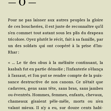
― O ―
Pour ne pas lais­ser aux autres peuples la gloire
de ces bou­che­ries, il est juste de recon­naître qu’il
s’en com­met tout autant sous les plis du dra­peau
tri­co­lore. Oyez plu­tôt le récit, fait à sa famille, par
un des sol­dats qui ont coopé­ré à la prise d’Im-
Rhar :
« … Le tir des obus à la méli­nite conti­nuant, la
kas­bah fut en par­tie démo­lie ; l’in­fan­te­rie s’é­lan­ça
à l’as­saut, et l’on put se rendre compte de la puis­
sance des­truc­tive de nos canons. Ce n’é­tait que
cadavres, gens sans tête, sans bras, sans jambes
ou éven­trés. Hommes, femmes, enfants, che­vaux,
cha­meaux gisaient pêle-mêle, morts ou n’en
valant mieux. Il n’y a eu, sur douze cents habi­