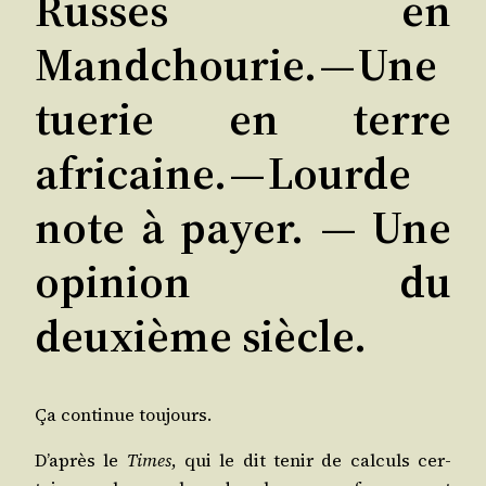
Russes en
Mandchourie. — Une
tuerie en terre
africaine. — Lourde
note à payer. ― Une
opinion du
deuxième siècle.
Ça conti­nue toujours.
D’a­près le
Times
, qui le dit tenir de cal­culs cer­