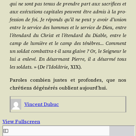
qui ne sont pas tenus de prendre part aux sacri­fices et
aux exé­cu­tions capi­tales peuvent être admis à la pro­
fes­sion de foi. Je réponds qu’il ne peut y avoir d’u­nion
entre le ser­vice des hommes et le ser­vice de Dieu, entre
l’é­ten­dard du Christ et l’é­ten­dard du Diable, entre le
camp de lumière et le camp des ténèbres… Com­ment
un sol­dat com­bat­tra-t-il sans glaive ? Or, le Sei­gneur le
lui a enle­vé. En désar­mant Pierre, il a désar­mé tous
les sol­dats.
» (
De l’I­do­lâ­trie
, XIX).
Paroles com­bien justes et pro­fondes, que nos
chré­tiens dégé­né­rés oublient aujourd’hui.
Vincent Dubuc
View Fullscreen