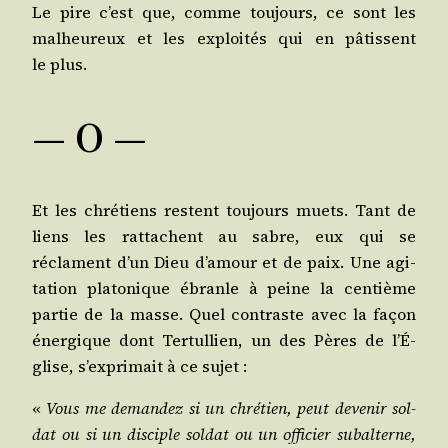
Le pire c’est que, comme tou­jours, ce sont les
mal­heu­reux et les exploi­tés qui en pâtissent
le plus.
― O ―
Et les chré­tiens res­tent tou­jours muets. Tant de
liens les rat­tachent au sabre, eux qui se
réclament d’un Dieu d’a­mour et de paix. Une agi­
ta­tion pla­to­nique ébranle à peine la cen­tième
par­tie de la masse. Quel contraste avec la façon
éner­gique dont Ter­tul­lien, un des Pères de l’É­
glise, s’ex­pri­mait à ce sujet :
«
Vous me deman­dez si un chré­tien, peut deve­nir sol­
dat ou si un dis­ciple sol­dat ou un offi­cier subal­terne,