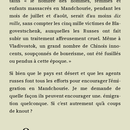
tains « le nombre des hommes, femmes et
enfants mas­sa­crés en Mand­chou­rie, pen­dant les
mois de juillet et d’août, serait d’au moins
dix
mille
, sans comp­ter les cinq mille vic­times de Bla­
go­vest­schenk, aux­quelles les Russes ont fait
subir un trai­te­ment affreu­se­ment cruel. Même à
Vla­di­vos­tok, un grand nombre de Chi­nois inno­
cents, soup­çon­nés de boxe­risme, ont été fusillés
ou pen­dus à cette époque. »
Si bien que le pays est désert et que les agents
russes font tous les efforts pour encou­ra­ger l’é­mi­
gra­tion en Mand­chou­rie. Je me demande de
quelle façon ils peuvent encou­ra­ger une. émi­gra­
tion quel­conque. Si c’est autre­ment qu’à coups
de knout ?