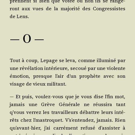
prennent si bien que votée ou non ils se ran­ge­
ront aux vues de la majo­ri­té des Congres­sistes
de Lens.
― O ―
Tout à coup, Lepage se leva, comme illu­mi­né par
une révé­la­tion inté­rieure, secoué par une vio­lente
émo­tion, presque l’air d’un pro­phète avec son
visage de vieux militant.
— Et puis, vou­lez-vous que je vous dise l’fin mot,
jamais une Grève Géné­rale ne réus­si­ra tant
q’vous ver­rez les tra­vailleurs débattre leurs inté­
rêts chez l’mas­tro­quet. V’s’en­ten­dez, jamais. Rien
qu’a­vant-hier, j’ai car­ré­ment refu­sé d’as­sis­ter à