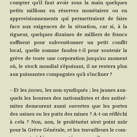
comp­ter qu’il faut avoir sous la main quelques
petits mil­lions en réserves moné­taires ou en
appro­vi­sion­ne­ments qui per­met­traient de faire
face aux exi­gences de la situa­tion, car si, à la
rigueur, quelques dizaines de mil­liers de francs
suf­fisent pour sub­ven­tion­ner un petit conflit
local, quelle somme fau­dra-t-il pour sou­te­nir la
grève de toute une cor­po­ra­tion jus­qu’au moment
où, le stock mon­dial s’é­pui­sant, il ne res­te­ra plus
aux puis­santes com­pa­gnies qu’à s’incliner ?
– Et les
jaunes
, les non-syn­di­qués ; les jaunes aux­
quels les bourses des natio­na­listes et des anti­sé­
mites demeurent aus­si ouvertes que les portes
des usines ou les puits des mines ? A‑t-on réflé­chi
à cela ? Non, non, le pro­lé­ta­riat n’est point mûr
pour la Grève Géné­rale, et les tra­vailleurs le com­