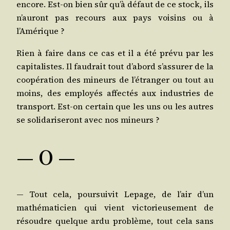
encore. Est-on bien sûr qu’à défaut de ce stock, ils
n’au­ront pas recours aux pays voi­sins ou à
l’Amérique ?
Rien à faire dans ce cas et il a été pré­vu par les
capi­ta­listes. Il fau­drait tout d’a­bord s’as­su­rer de la
coopé­ra­tion des mineurs de l’é­tran­ger ou tout au
moins, des employés affec­tés aux indus­tries de
trans­port. Est-on cer­tain que les uns ou les autres
se soli­da­ri­se­ront avec nos mineurs ?
― O ―
— Tout cela, pour­sui­vit Lepage, de l’air d’un
mathé­ma­ti­cien qui vient vic­to­rieu­se­ment de
résoudre quelque ardu pro­blème, tout cela sans