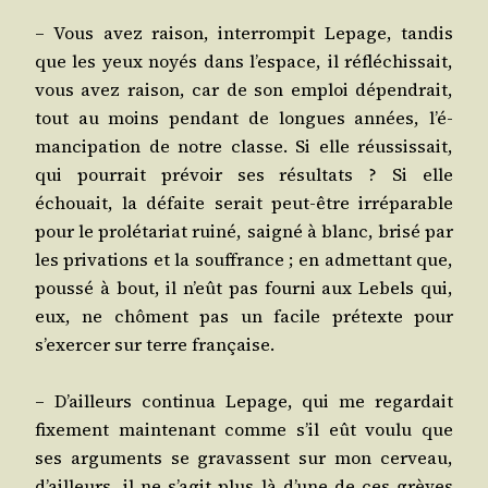
– Vous avez rai­son, inter­rom­pit Lepage, tan­dis
que les yeux noyés dans l’es­pace, il réflé­chis­sait,
vous avez rai­son, car de son emploi dépen­drait,
tout au moins pen­dant de longues années, l’é­
man­ci­pa­tion de notre classe. Si elle réus­sis­sait,
qui pour­rait pré­voir ses résul­tats ? Si elle
échouait, la défaite serait peut-être irré­pa­rable
pour le pro­lé­ta­riat rui­né, sai­gné à blanc, bri­sé par
les pri­va­tions et la souf­france ; en admet­tant que,
pous­sé à bout, il n’eût pas four­ni aux Lebels qui,
eux, ne chôment pas un facile pré­texte pour
s’exer­cer sur terre française.
– D’ailleurs conti­nua Lepage, qui me regar­dait
fixe­ment main­te­nant comme s’il eût vou­lu que
ses argu­ments se gra­vassent sur mon cer­veau,
d’ailleurs, il ne s’a­git plus là d’une de ces grèves