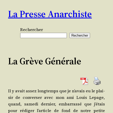
Aller
La Presse Anarchiste
au
contenu
Rechercher
Rechercher
La Grève Générale
Il y avait assez long­temps que je n’a­vais eu le plai­
sir de conver­ser avec mon ami Louis Lepage,
quand, same­di der­nier, embar­ras­sé que j’é­tais
pour rédi­ger l’ar­ticle de fond de notre petite