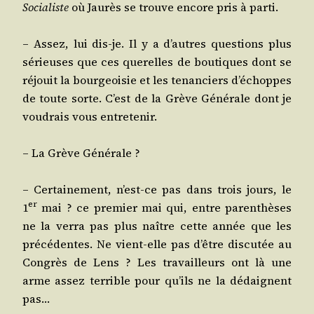
Socia­liste
où Jau­rès se trouve encore pris à parti.
– Assez, lui dis-je. Il y a d’autres ques­tions plus
sérieuses que ces que­relles de bou­tiques dont se
réjouit la bour­geoi­sie et les tenan­ciers d’é­choppes
de toute sorte. C’est de la Grève Géné­rale dont je
vou­drais vous entretenir.
– La Grève Générale ?
– Cer­tai­ne­ment, n’est-ce pas dans trois jours, le
er
1
mai ? ce pre­mier mai qui, entre paren­thèses
ne la ver­ra pas plus naître cette année que les
pré­cé­dentes. Ne vient-elle pas d’être dis­cu­tée au
Congrès de Lens ? Les tra­vailleurs ont là une
arme assez ter­rible pour qu’ils ne la dédaignent
pas…