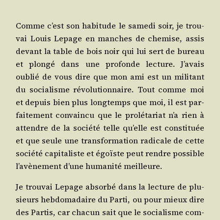
Comme c’est son habi­tude le same­di soir, je trou­
vai Louis Lepage en manches de che­mise, assis
devant la table de bois noir qui lui sert de bureau
et plon­gé dans une pro­fonde lec­ture. J’a­vais
oublié de vous dire que mon ami est un mili­tant
du socia­lisme révo­lu­tion­naire. Tout comme moi
et depuis bien plus long­temps que moi, il est par­
fai­te­ment convain­cu que le pro­lé­ta­riat n’a rien à
attendre de la socié­té telle qu’elle est consti­tuée
et que seule une trans­for­ma­tion radi­cale de cette
socié­té capi­ta­liste et égoïste peut rendre pos­sible
l’a­vè­ne­ment d’une huma­ni­té meilleure.
Je trou­vai Lepage absor­bé dans la lec­ture de plu­
sieurs heb­do­ma­daire du Par­ti, ou pour mieux dire
des Par­tis, car cha­cun sait que le socia­lisme com­