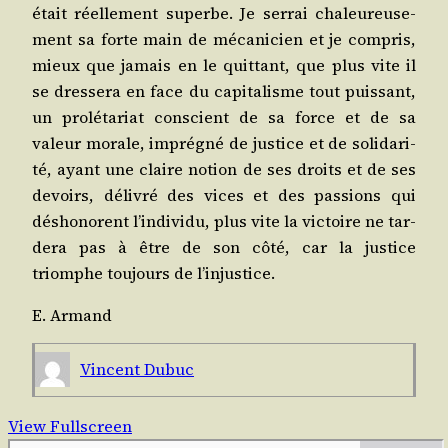
était réel­le­ment superbe. Je ser­rai cha­leu­reu­se­
ment sa forte main de méca­ni­cien et je com­pris,
mieux que jamais en le quit­tant, que plus vite il
se dres­se­ra en face du capi­ta­lisme tout puis­sant,
un pro­lé­ta­riat conscient de sa force et de sa
valeur morale, impré­gné de jus­tice et de soli­da­ri­
té, ayant une claire notion de ses droits et de ses
devoirs, déli­vré des vices et des pas­sions qui
désho­norent l’in­di­vi­du, plus vite la vic­toire ne tar­
de­ra pas à être de son côté, car la jus­tice
triomphe tou­jours de l’injustice.
E. Armand
Vincent Dubuc
View Fullscreen