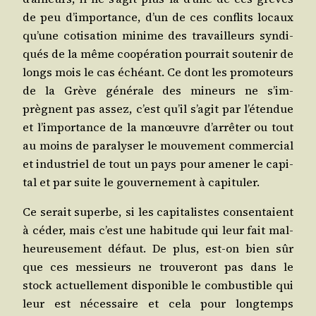
de peu d’im­por­tance, d’un de ces conflits locaux
qu’une coti­sa­tion minime des tra­vailleurs syn­di­
qués de la même coopé­ra­tion pour­rait sou­te­nir de
longs mois le cas échéant. Ce dont les pro­mo­teurs
de la Grève géné­rale des mineurs ne s’im­
prègnent pas assez, c’est qu’il s’a­git par l’é­ten­due
et l’im­por­tance de la manœuvre d’ar­rê­ter ou tout
au moins de para­ly­ser le mou­ve­ment com­mer­cial
et indus­triel de tout un pays pour ame­ner le capi­
tal et par suite le gou­ver­ne­ment à capituler.
Ce serait superbe, si les capi­ta­listes consen­taient
à céder, mais c’est une habi­tude qui leur fait mal­
heu­reu­se­ment défaut. De plus, est-on bien sûr
que ces mes­sieurs ne trou­ve­ront pas dans le
stock actuel­le­ment dis­po­nible le com­bus­tible qui
leur est néces­saire et cela pour long­temps