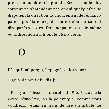
prend un nombre très grand d’É­coles, qui le plus
sou­vent ne s’en­tendent pas et qui quel­que­fois se
dis­putent la direc­tion du mou­ve­ment de l’é­man­ci­
pa­tion pro­lé­ta­rienne, de sorte qu’on ne sau­rait
dire par­fois si c’est l’é­man­ci­pa­tion en elle-même
ou la direc­tion qu’ils ont le plus à cœur.
― O ―
Dès qu’il m’a­per­çut, Lepage leva les yeux :
— Quoi de neuf ? lui dis-je.
– Pas grand’­chose. La que­relle du
Petit Sou
avec la
Petite Répu­bli­qu
e, ou la polé­mique, comme vous
vou­drez… J’é­tais en train de lire un article du