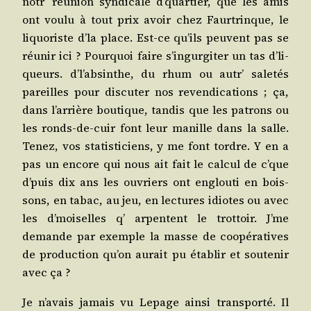
notr’ réunion syn­di­cale d’quar­tier, que les amis
ont vou­lu à tout prix avoir chez Faur­trinque, le
liquo­riste d’la place. Est-ce qu’ils peuvent pas se
réunir ici ? Pour­quoi faire s’in­gur­gi­ter un tas d’li­
queurs. d’l’ab­sinthe, du rhum ou autr’ sale­tés
pareilles pour dis­cu­ter nos reven­di­ca­tions ; ça,
dans l’ar­rière bou­tique, tan­dis que les patrons ou
les ronds-de-cuir font leur manille dans la salle.
Tenez, vos sta­tis­ti­ciens, y me font tordre. Y en a
pas un encore qui nous ait fait le cal­cul de c’que
d’puis dix ans les ouvriers ont englou­ti en bois­
sons, en tabac, au jeu, en lec­tures idiotes ou avec
les d’moi­selles q’ arpentent le trot­toir. J’me
demande par exemple la masse de coopé­ra­tives
de pro­duc­tion qu’on aurait pu éta­blir et sou­te­nir
avec ça ?
Je n’a­vais jamais vu Lepage ain­si trans­por­té. Il