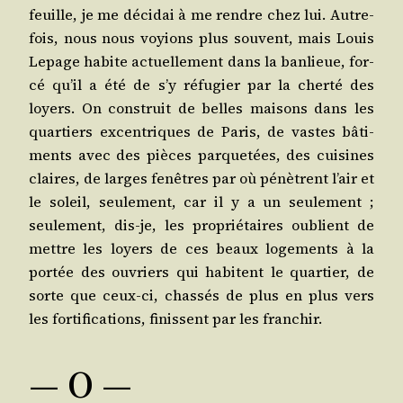
feuille, je me déci­dai à me rendre chez lui. Autre­
fois, nous nous voyions plus sou­vent, mais Louis
Lepage habite actuel­le­ment dans la ban­lieue, for­
cé qu’il a été de s’y réfu­gier par la cher­té des
loyers. On construit de belles mai­sons dans les
quar­tiers excen­triques de Paris, de vastes bâti­
ments avec des pièces par­que­tées, des cui­sines
claires, de larges fenêtres par où pénètrent l’air et
le soleil, seule­ment, car il y a un seule­ment ;
seule­ment, dis-je, les pro­prié­taires oublient de
mettre les loyers de ces beaux loge­ments à la
por­tée des ouvriers qui habitent le quar­tier, de
sorte que ceux-ci, chas­sés de plus en plus vers
les for­ti­fi­ca­tions, finissent par les franchir.
― O ―