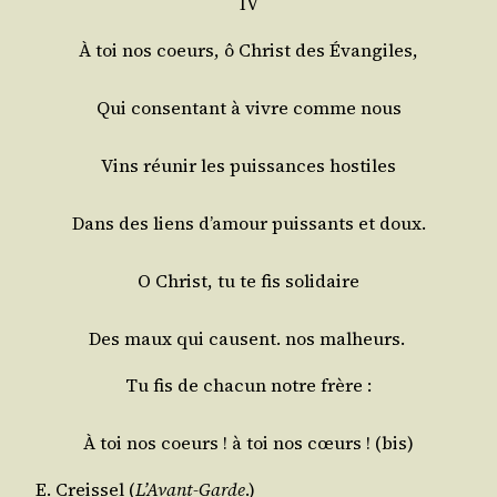
IV
À toi nos coeurs, ô Christ des Évangiles,
Qui consen­tant à vivre comme nous
Vins réunir les puis­sances hostiles
Dans des liens d’a­mour puis­sants et doux.
O Christ, tu te fis solidaire
Des maux qui causent. nos malheurs.
Tu fis de cha­cun notre frère :
À toi nos coeurs ! à toi nos cœurs ! (bis)
E. Creis­sel (
L’A­vant-Garde
.)