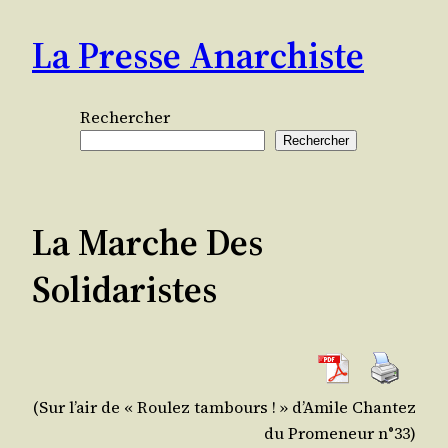
Aller
La Presse Anarchiste
au
contenu
Rechercher
Rechercher
La Marche Des
Solidaristes
(Sur l’air de « Rou­lez tam­bours ! » d’A­mile Chan­tez
du Pro­me­neur n°33)