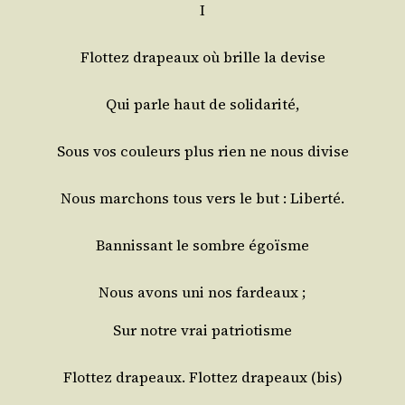
I
Flot­tez dra­peaux où brille la devise
Qui parle haut de solidarité,
Sous vos cou­leurs plus rien ne nous divise
Nous mar­chons tous vers le but : Liberté.
Ban­nis­sant le sombre égoïsme
Nous avons uni nos fardeaux ;
Sur notre vrai patriotisme
Flot­tez dra­peaux. Flot­tez dra­peaux (bis)