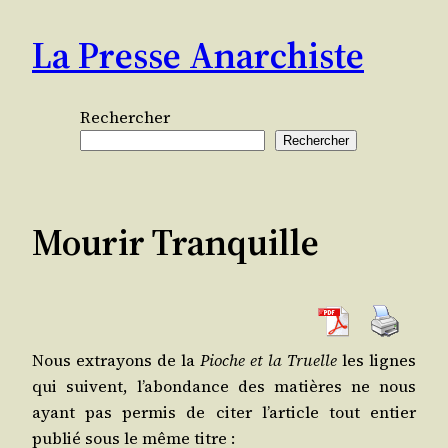
Aller
La Presse Anarchiste
au
contenu
Rechercher
Rechercher
Mourir Tranquille
Nous extra­yons de la
Pioche et la Truelle
les lignes
qui suivent, l’a­bon­dance des matières ne nous
ayant pas per­mis de citer l’ar­ticle tout entier
publié sous le même titre :