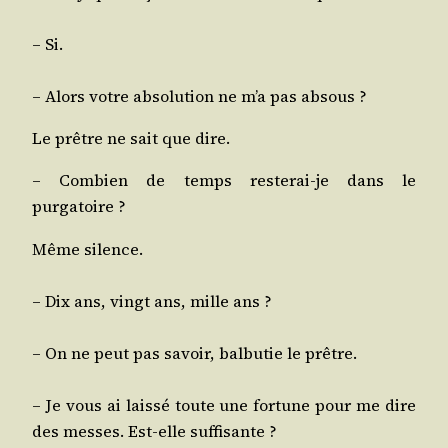
– Si.
– Alors votre abso­lu­tion ne m’a pas absous ?
Le prêtre ne sait que dire.
– Com­bien de temps res­te­rai-je dans le
purgatoire ?
Même silence.
– Dix ans, vingt ans, mille ans ?
– On ne peut pas savoir, bal­bu­tie le prêtre.
– Je vous ai lais­sé toute une for­tune pour me dire
des messes. Est-elle suffisante ?