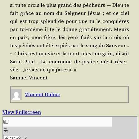
si tu te crois le plus grand des pêcheurs ― Dieu te
fait grâce au nom du Sei­gneur Jésus ; et ce ciel
qui est trop splen­dide pour que tu le conquières
par toi-même il te le donne gra­tui­te­ment. Meurs
en paix, mon frère, les yeux fixés sur la croix où
tes péchés ont été expiés par le sang du Sau­veur…
« Christ est ma vie et la mort m’est un gain, disait
Saint Paul… La cou­ronne de jus­tice m’est réser­
vée… Je sais en qui j’ai cru. »
Samuel Vincent
Vincent Dubuc
View Fullscreen