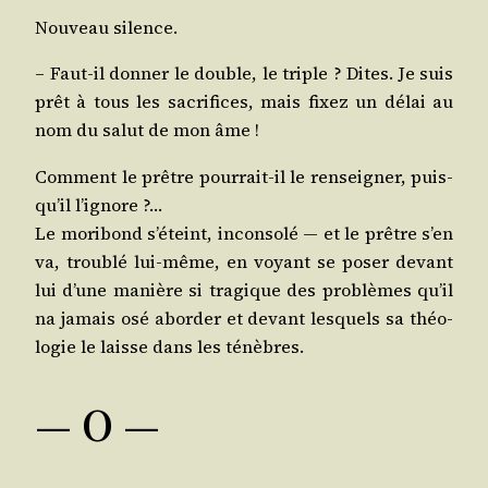
Nou­veau silence.
– Faut-il don­ner le double, le triple ? Dites. Je suis
prêt à tous les sacri­fices, mais fixez un délai au
nom du salut de mon âme !
Com­ment le prêtre pour­rait-il le ren­sei­gner, puis­
qu’il l’ignore ?…
Le mori­bond s’é­teint, incon­so­lé ― et le prêtre s’en
va, trou­blé lui-même, en voyant se poser devant
lui d’une manière si tra­gique des pro­blèmes qu’il
na jamais osé abor­der et devant les­quels sa théo­
lo­gie le laisse dans les ténèbres.
― O ―