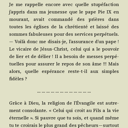
Je me rap­pelle encore avec quelle stu­pé­fac­tion
j’ap­pris dans ma jeu­nesse que le pape Pie IX en
mou­rant, avait com­man­dé des prières dans
toutes les églises de la chré­tien­té et lais­sé des
sommes fabu­leuses pour des ser­vices per­pé­tuels.
— Voi­là donc me disais-je, l’as­su­rance d’un pape !
Le vicaire de Jésus-Christ, celui qui a le pou­voir
de lier et de délier ! Il a besoin de messes per­pé­
tuelles pour assu­rer le repos de son âme !!! Mais
alors, quelle espé­rance reste-t-il aux simples
fidèles ?
… … … … … … … … … … … …
Grâce à Dieu, la reli­gion de l’É­van­gile est autre­
ment conso­lante. « Celui qui croit au Fils a la vie
éter­nelle ». Si pauvre que tu sois, et quand même
tu te croi­rais le plus grand des pêcheurs — sur­tout