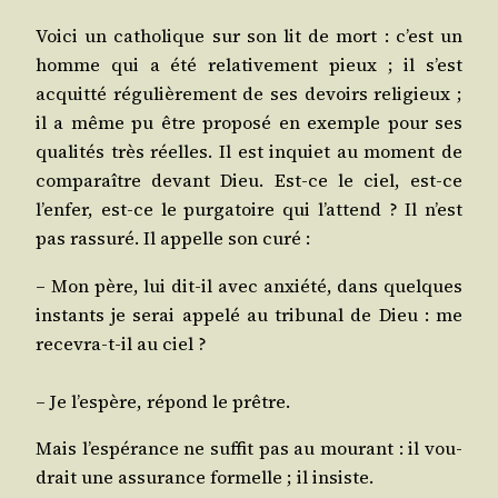
Voi­ci un catho­lique sur son lit de mort : c’est un
homme qui a été rela­ti­ve­ment pieux ; il s’est
acquit­té régu­liè­re­ment de ses devoirs reli­gieux ;
il a même pu être pro­po­sé en exemple pour ses
qua­li­tés très réelles. Il est inquiet au moment de
com­pa­raître devant Dieu. Est-ce le ciel, est-ce
l’en­fer, est-ce le pur­ga­toire qui l’at­tend ? Il n’est
pas ras­su­ré. Il appelle son curé :
– Mon père, lui dit-il avec anxié­té, dans quelques
ins­tants je serai appe­lé au tri­bu­nal de Dieu : me
rece­vra-t-il au ciel ?
– Je l’es­père, répond le prêtre.
Mais l’es­pé­rance ne suf­fit pas au mou­rant : il vou­
drait une assu­rance for­melle ; il insiste.