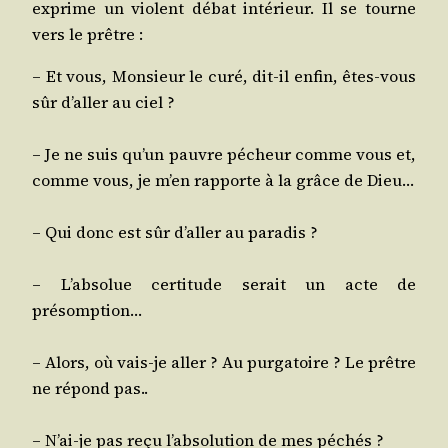
exprime un violent débat inté­rieur. Il se tourne
vers le prêtre :
– Et vous, Mon­sieur le curé, dit-il enfin, êtes-vous
sûr d’al­ler au ciel ?
– Je ne suis qu’un pauvre pécheur comme vous et,
comme vous, je m’en rap­porte à la grâce de Dieu…
– Qui donc est sûr d’al­ler au paradis ?
– L’ab­so­lue cer­ti­tude serait un acte de
présomption…
– Alors, où vais-je aller ? Au pur­ga­toire ? Le prêtre
ne répond pas..
– N’ai-je pas reçu l’ab­so­lu­tion de mes péchés ?