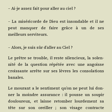
– Ai-je assez fait pour aller au ciel ?
– La misé­ri­corde de Dieu est inson­dable et il ne
peut man­quer de faire grâce à un de ses
meilleurs serviteurs.
– Alors, je suis sûr d’al­ler au Ciel ?
Le prêtre se trouble, il reste silen­cieux, la solen­
ni­té de la ques­tion répé­tée avec une angoisse
crois­sante arrête sur ses lèvres les conso­la­tions
banales.
Le mou­rant a le sen­ti­ment qu’on ne peut lui don­
ner la moindre assu­rance : il pousse un sou­pir
dou­lou­reux, et laisse retom­ber lour­de­ment sa
tête sur son oreiller ; son visage contracte