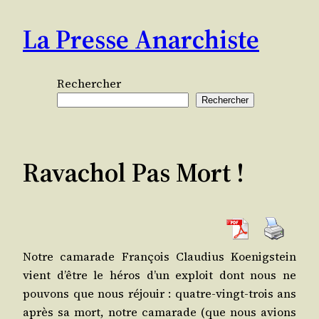
Aller
La Presse Anarchiste
au
contenu
Rechercher
Rechercher
Ravachol Pas Mort !
Notre cama­rade Fran­çois Clau­dius Koe­nig­stein
vient d’être le héros d’un exploit dont nous ne
pou­vons que nous réjouir : quatre-vingt-trois ans
après sa mort, notre cama­rade (que nous avions