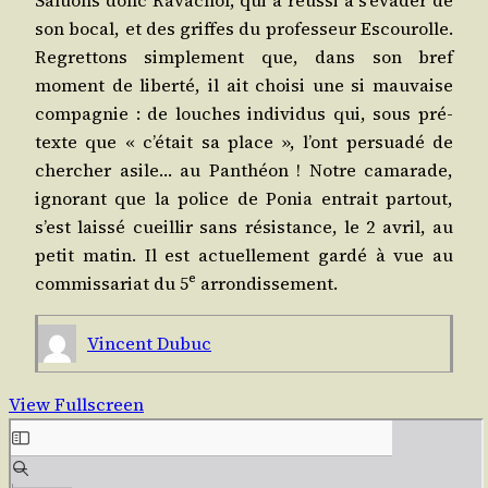
Saluons donc Rava­chol, qui a réus­si à s’é­va­der de
son bocal, et des griffes du pro­fes­seur Escou­rolle.
Regret­tons sim­ple­ment que, dans son bref
moment de liber­té, il ait choi­si une si mau­vaise
com­pa­gnie : de louches indi­vi­dus qui, sous pré­
texte que « c’é­tait sa place », l’ont per­sua­dé de
cher­cher asile… au Pan­théon ! Notre cama­rade,
igno­rant que la police de Ponia entrait par­tout,
s’est lais­sé cueillir sans résis­tance, le 2 avril, au
petit matin. Il est actuel­le­ment gar­dé à vue au
e
com­mis­sa­riat du 5
arrondissement.
Vincent Dubuc
View Fullscreen