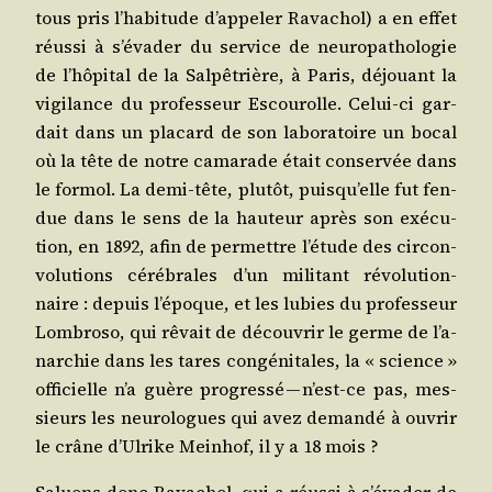
tous pris l’ha­bi­tude d’ap­pe­ler Rava­chol) a en effet
réus­si à s’é­va­der du ser­vice de neu­ro­pa­tho­lo­gie
de l’hô­pi­tal de la Sal­pê­trière, à Paris, déjouant la
vigi­lance du pro­fes­seur Escou­rolle. Celui-ci gar­
dait dans un pla­card de son labo­ra­toire un bocal
où la tête de notre cama­rade était conser­vée dans
le for­mol. La demi-tête, plu­tôt, puis­qu’elle fut fen­
due dans le sens de la hau­teur après son exé­cu­
tion, en 1892, afin de per­mettre l’é­tude des cir­con­
vo­lu­tions céré­brales d’un mili­tant révo­lu­tion­
naire : depuis l’é­poque, et les lubies du pro­fes­seur
Lom­bro­so, qui rêvait de décou­vrir le germe de l’a­
nar­chie dans les tares congé­ni­tales, la « science »
offi­cielle n’a guère pro­gres­sé — n’est-ce pas, mes­
sieurs les neu­ro­logues qui avez deman­dé à ouvrir
le crâne d’Ul­rike Mein­hof, il y a 18 mois ?