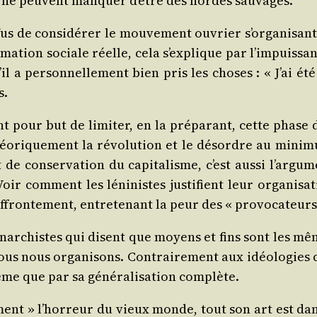
 » ne peuvent man­quer d’être des hordes sauvages.
s de consi­dé­rer le mou­ve­ment ouvrier s’or­ga­ni­sant, r
a­tion sociale réelle, cela s’ex­plique par l’im­puis­san
’il a per­son­nel­le­ment bien pris les choses : « J’ai é
s.
nt pour but de limi­ter, en la pré­pa­rant, cette phase des­
théo­ri­que­ment la révo­lu­tion et le désordre au mini­
 de conser­va­tion du capi­ta­lisme, c’est aus­si l’ar­gu
 com­ment les léni­nistes jus­ti­fient leur orga­ni­sa­t
 affron­te­ment, entre­te­nant la peur des « provocateurs
 anar­chistes qui disent que moyens et fins sont les même
us nous orga­ni­sons. Contrai­re­ment aux idéo­lo­gies 
tème que par sa géné­ra­li­sa­tion complète.
­que­ment » l’hor­reur du vieux monde, tout son art est 