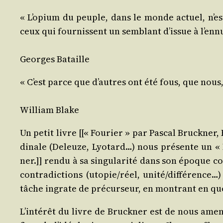
« L’o­pium du peuple, dans le monde actuel, n’est 
ceux qui four­nissent un sem­blant d’is­sue à l’en
Georges Bataille
« C’est parce que d’autres ont été fous, que nous,
William Blake
Un petit livre [[« Fou­rier » par Pas­cal Bru­ck­ner, 
di­nale (Deleuze, Lyo­tard…) nous pré­sente un « F
ner.]] ren­du à sa sin­gu­la­ri­té dans son époque 
contra­dic­tions (utopie/​réel, unité/​différence…
tâche ingrate de pré­cur­seur, en mon­trant en quo
L’in­té­rêt du livre de Bru­ck­ner est de nous ame­n