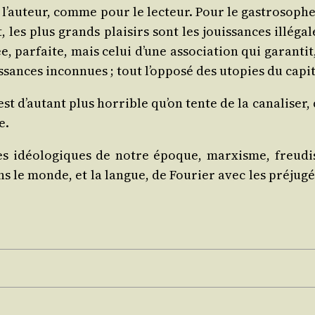
l’au­teur, comme pour le lec­teur. Pour le gas­tro­sophe, 
les plus grands plai­sirs sont les jouis­sances illé­gales,
gée, par­faite, mais celui d’une asso­cia­tion qui garan­t
ces incon­nues ; tout l’op­po­sé des uto­pies du capi­ta
st d’au­tant plus hor­rible qu’on tente de la cana­li­ser, d
e.
es idéo­lo­giques de notre époque, mar­xisme, freu­dis
ns le monde, et la langue, de Fou­rier avec les pré­ju­gés 