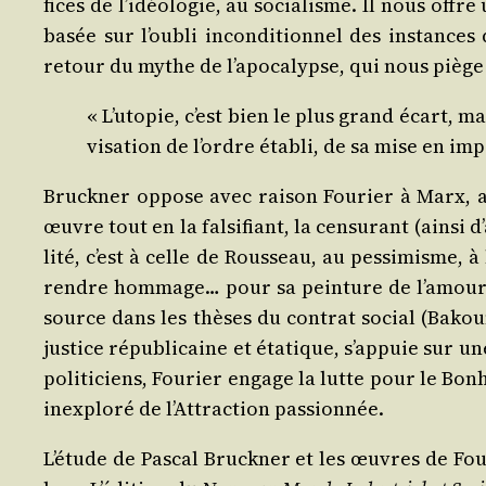
fices de l’i­déo­lo­gie, au socia­lisme. Il nous offr
basée sur l’ou­bli incon­di­tion­nel des ins­tance
retour du mythe de l’a­po­ca­lypse, qui nous pièg
« L’u­to­pie, c’est bien le plus grand écart, m
vi­sa­tion de l’ordre éta­bli, de sa mise en i
Bru­ck­ner oppose avec rai­son Fou­rier à Marx, au
œuvre tout en la fal­si­fiant, la cen­su­rant (ain­si
li­té, c’est à celle de Rous­seau, au pes­si­misme,
rendre hom­mage… pour sa pein­ture de l’a­mour), ma
source dans les thèses du contrat social (Bakou­nin
jus­tice répu­bli­caine et éta­tique, s’ap­puie sur u
poli­ti­ciens, Fou­rier engage la lutte pour le Bon­
inex­plo­ré de l’At­trac­tion passionnée.
L’é­tude de Pas­cal Bru­ck­ner et les œuvres de 