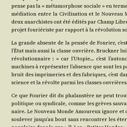
pense pas la « méta­mor­phose sociale » en terme de
média­tion entre la Civi­li­sa­tion et le Nou­vea
deux anar­chistes ont été édi­tés par Champ Libre :
pro­jet fou­rié­riste par rap­port à la révo­lu­tion 
La grande absente de la pen­sée de Fou­rier, c’est 
l’É­tat mais aus­si la classe ouvrière. Bru­ck­ner l
révo­lu­tion­naire : « car l’U­to­pie… c’est l’au
machines à repré­sen­ter l’ab­sence que sont les par
bruit des impri­me­ries et des fabriques, c’est dan
science et la révolte par­mi les classes ouvrières
Ce que Fou­rier dit du pha­lan­stère ne peut trou­
poli­tique ou syn­di­cale, comme les grèves sau­vag
naire. Le Nou­veau Monde Amou­reux ignore et donc
sou­le­ver jus­qu’au bout sans ren­con­trer les éte