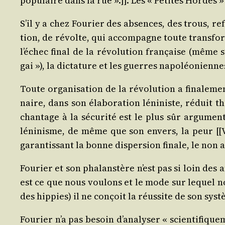
popu­laire dans la rue ».]]. Les « Petites Hordes
S’il y a chez Fou­rier des absences, des trous, refu
tion, de révolte, qui accom­pagne toute trans­for­m
l’é­chec final de la révo­lu­tion fran­çaise (même s
gai »), la dic­ta­ture et les guerres napoléonienne
Toute orga­ni­sa­tion de la révo­lu­tion a fina­le­me
naire, dans son éla­bo­ra­tion léni­niste, réduit 
chan­tage à la sécu­ri­té est le plus sûr argu­ment
léni­nisme, de même que son envers, la peur [[Voir
garan­tis­sant la bonne dis­per­sion finale, le non
Fou­rier et son pha­lan­stère n’est pas si loin des
est ce que nous vou­lons et le mode sur lequel no
des hip­pies) il ne conçoit la réus­site de son sys­
Fou­rier n’a pas besoin d’a­na­ly­ser « scien­ti­fi