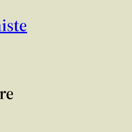
iste
re