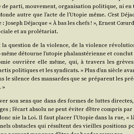
 par­ti, mou­ve­ment, orga­ni­sa­tion poli­tique, ni en 
u Monde autre que l’acte de l’U­to­pie même. C’est Dé
 Joseph Déjacque « À bas les chefs ! », Ernest Cœur­de­ro
sociale et au prolétariat.
la ques­tion de la vio­lence, de la vio­lence révo­lu­t
ui-même détourne l’u­to­pie pha­lan­sté­rienne et conclut s
­to­no­mie ouvrière elle même, qui, à tra­vers les grèv
­tis poli­tiques et les syn­di­cats. » Plus d’un siècle ava
s le silence des man­sardes que se pré­parent les pré­c
. »
ver son sens que dans des formes de luttes directes, r
es ; l’é­cart abso­lu ne peut évi­ter d’être com­pris pa
 nie la Loi. Il faut pla­cer l’U­to­pie dans la rue, « 
r­nels obs­tacles qui résultent des vieilles posi­tions