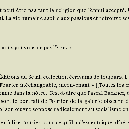
peut être pas tant la reli­gion que l’en­nui accep­té. 
­nui. La vie humaine aspire aux pas­sions et retrouve se
 nous pou­vons ne pas l’être. »
Édi­tions du Seuil, col­lec­tion écri­vains de tou­jours.]],
ou­rier inéchan­geable, incon­ve­nant » [[Toutes les ci
comme dans la nôtre. C’est-à-dire que Pas­cal Buck­ner,
) sort le por­trait de Fou­rier de la gale­rie obs­cure 
i son œuvre s’op­pose radi­ca­le­ment au socia­lisme en
er à lire Fou­rier pour ce qu’il a d’ex­cen­trique, d’hé­