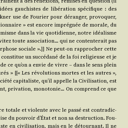
raînent à des réflexions, remises en ques­tion (il
es gau­chistes de libé­ra­tion spé­ci­fique : des
ck­ner use de Fou­rier pour déran­ger, pro­vo­quer,
u­tion­naire » est encore impré­gnée de morale, du
r­misme dans la vie quo­ti­dienne, notre idéa­lisme
i­tez toute asso­cia­tion… qui ne conten­te­rait pas
mor­phose sociale ».]] Ne peut-on rap­pro­cher cette
 consti­tue un suc­cé­da­né de la foi reli­gieuse et je
nt de ce qu’on a envie de vivre – dans le sens plein
rés » [[« Les révo­lu­tions mortes et les autres »,
té capi­ta­liste, qu’il appelle la Civi­li­sa­tion, est
ent, pri­va­tion, mono­to­nie… On com­prend ce que
ture totale et vio­lente avec le pas­sé est contra­dic­
rise du pou­voir d’É­tat et non sa des­truc­tion. Fou­
e en civi­li­sa­tion, mais en le détour­nant. Il ne