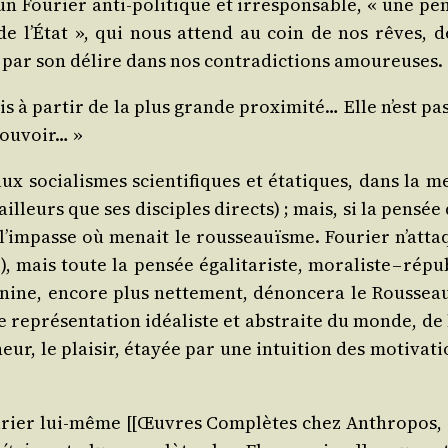
e un Fou­rier anti-poli­tique et irres­pon­sable, « une pen
s de l’É­tat », qui nous attend au coin de nos rêves, d
e par son délire dans nos contra­dic­tions amoureuses.
ais à par­tir de la plus grande proxi­mi­té… Elle n’est pa
mpouvoir… »
x socia­lismes scien­ti­fiques et éta­tiques, dans la m
 d’ailleurs que ses dis­ciples directs) ; mais, si la pen­sé
 à l’im­passe où menait le rous­seauïsme. Fou­rier n’at
is toute la pen­sée éga­li­ta­riste, mora­liste – répu­b
e, encore plus net­te­ment, dénon­ce­ra le Rous­seauïsme
ne repré­sen­ta­tion idéa­liste et abs­traite du monde, de
heur, le plai­sir, étayée par une intui­tion des moti­va­ti
Fou­rier lui-même [[Œuvres Com­plètes chez Anthro­pos,