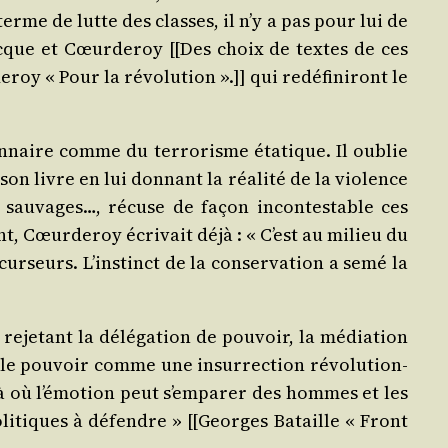
terme de lutte des classes, il n’y a pas pour lui de
jacque et Cœur­de­roy [[Des choix de textes de ces
y « Pour la révo­lu­tion ».]] qui redé­fi­ni­ront le
ion­naire comme du ter­ro­risme éta­tique. Il oublie
on livre en lui don­nant la réa­li­té de la vio­lence
es sau­vages…, récuse de façon incon­tes­table ces
nt, Cœur­de­roy écri­vait déjà : « C’est au milieu du
ur­seurs. L’ins­tinct de la conser­va­tion a semé la
eje­tant la délé­ga­tion de pou­voir, la média­tion
r le pou­voir comme une insur­rec­tion révo­lu­tion­
là où l’é­mo­tion peut s’emparer des hommes et les
 poli­tiques à défendre » [[Georges Bataille « Front