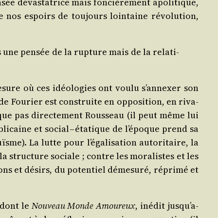
­sée dévas­ta­trice mais fon­ciè­re­ment apo­li­tique,
e nos espoirs de tou­jours loin­taine révo­lu­tion,
s une pen­sée de la rup­ture mais de la rela­ti­
esure où ces idéo­lo­gies ont vou­lu s’an­nexer son
e de Fou­rier est construite en oppo­si­tion, en riva­
­taque pas direc­te­ment Rous­seau (il peut même lui
li­caine et social – éta­tique de l’é­poque prend sa
). La lutte pour l’é­ga­li­sa­tion auto­ri­taire, la
 la struc­ture sociale ; contre les mora­listes et les
ons et dési­rs, du poten­tiel déme­su­ré, répri­mé et
 dont le
Nou­veau Monde Amou­reux
, inédit jus­qu’a­