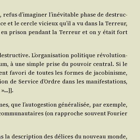
efus d’i­ma­gi­ner l’i­né­vi­table phase de des­truc­
ce et le cercle vicieux qu’il a vu dans la Ter­reur,
té en pri­son pen­dant la Ter­reur et on y était fort
truc­tive. L’or­ga­ni­sa­tion poli­tique révo­lu­tion­
mum, à une simple prise du pou­voir cen­tral. Si le
­ment favo­ri de toutes les formes de jaco­bi­nisme,
ion de Ser­vice d’Ordre dans les mani­fes­ta­tions,
 »…]].
s, que l’au­to­ges­tion géné­ra­li­sée, par exemple,
com­mu­nau­taires (on rap­proche sou­vent Fou­rier
dans la des­crip­tion des délices du nou­veau monde,