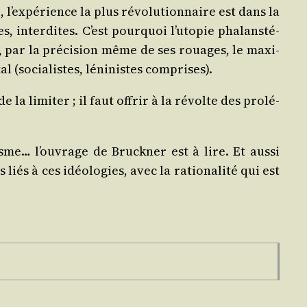
l’ex­pé­rience la plus révo­lu­tion­naire est dans la
 inter­dites. C’est pour­quoi l’u­to­pie pha­lan­sté­
it, par la pré­ci­sion même de ses rouages, le maxi­
l (socia­listes, léni­nistes comprises).
e la limi­ter ; il faut offrir à la révolte des pro­lé­
me… l’ou­vrage de Bru­ck­ner est à lire. Et aus­si
liés à ces idéo­lo­gies, avec la ratio­na­li­té qui est