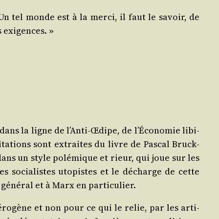
Un tel monde est à la mer­ci, il faut le savoir, de
s exigences. »
 dans la ligne de l’An­ti-Œdipe, de l’É­co­no­mie libi­
ta­tions sont extraites du livre de Pas­cal Bru­ck­
 dans un style polé­mique et rieur, qui joue sur les
des socia­listes uto­pistes et le décharge de cette
 géné­ral et à Marx en particulier.
té­ro­gène et non pour ce qui le relie, par les arti­