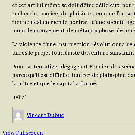
et cet art lui même se doit d’être déli­cieux, pour 
recherche, variée, du plai­sir et, comme l’on sait, 
rienne n’est en rien le por­trait d’une socié­té fi
mum de mou­ve­ment, de méta­mor­phose, de jouis­san
La vio­lence d’une insur­rec­tion révo­lu­tion­naire e
taires le pro­jet fou­rié­riste d’a­ven­ture sans limit
Pour sa ten­ta­tive, déga­geant Fou­rier des scèn
parce qu’il est dif­fi­cile d’en­trer de plain-pied da
la nôtre et que le capi­tal a formé.
Belial
Vincent Dubuc
View Fullscreen