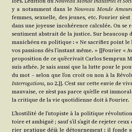
lors. L’é­di­tion du
Nou­veau Monde Indus­triel et Socié
y a notam­ment dans le
Nou­veau Monde Amou­r
femmes, sexuelle, des jeunes, etc. Fou­rier n’est 
dans une joyeuse inco­hé­rence cal­cu­lée. On se 
sen­ti­ment abs­trait de la jus­tice. Sur beau­cou
mani­chéen en poli­tique : « Ne sacri­fiez point le
vos pas­sions dès l’ins­tant même. » [[Fou­rier « A
pro­po­si­tion de ce qu’é­cri­vait Car­los Sem­prun Ma
suis athée. Je sais aus­si que la lutte pour le pou
du mot – selon que l’on croit ou non à la Révo­lu­
Inter­ro­ga­tions
, no 2.]]. C’est sur cette envie de viv
mau­vaise, ce n’est pas parce qu’elle est immo­ra
la cri­tique de la vie quo­ti­dienne doit à Fourier.
L’hos­ti­li­té de l’u­to­piste à la poli­tique révo­lu
toire et ambi­guë ; sauf s’il s’a­git de reje­ter ceu
rier pra­tique déjà le détour­ne­ment : il fonde s