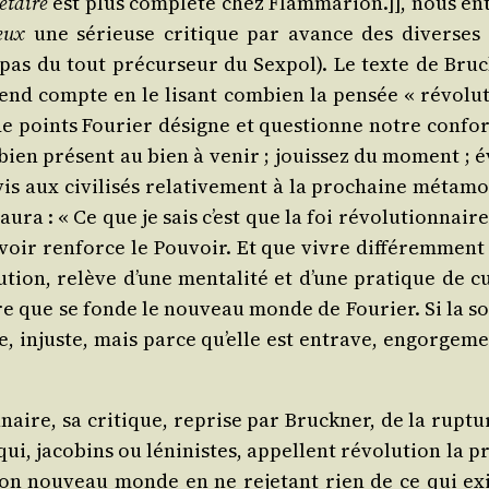
­taire
est plus com­plète chez Flam­ma­rion.]], nous ent
eux
une sérieuse cri­tique par avance des diverses idé
pas du tout pré­cur­seur du Sex­pol). Le texte de Bru­
rend compte en le lisant com­bien la pen­sée « révo­l
p de points Fou­rier désigne et ques­tionne notre confo
 bien pré­sent au bien à venir ; jouis­sez du moment ; év
vis aux civi­li­sés rela­ti­ve­ment à la pro­chaine méta­
u­ra : « Ce que je sais c’est que la foi révo­lu­tion­naire
­voir ren­force le Pou­voir. Et que vivre dif­fé­rem­me
tion, relève d’une men­ta­li­té et d’une pra­tique de cu
re que se fonde le nou­veau monde de Fou­rier. Si la socié­
le, injuste, mais parce qu’elle est entrave, engor­ge­m
­tion­naire, sa cri­tique, reprise par Bru­ck­ner, de la rup­
x qui, jaco­bins ou léni­nistes, appellent révo­lu­tion la p
on nou­veau monde en ne reje­tant rien de ce qui exist