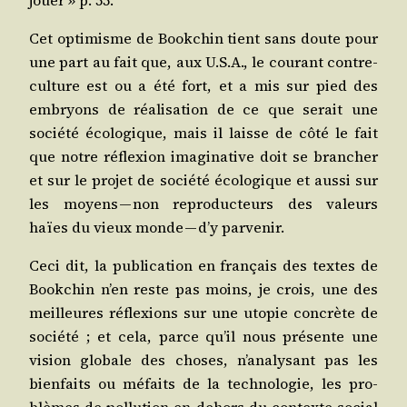
Cet opti­misme de Book­chin tient sans doute pour
une part au fait que, aux U.S.A., le cou­rant contre-
culture est ou a été fort, et a mis sur pied des
embryons de réa­li­sa­tion de ce que serait une
socié­té éco­lo­gique, mais il laisse de côté le fait
que notre réflexion ima­gi­na­tive doit se bran­cher
et sur le pro­jet de socié­té éco­lo­gique et aus­si sur
les moyens — non repro­duc­teurs des valeurs
haïes du vieux monde — d’y parvenir.
Ceci dit, la publi­ca­tion en fran­çais des textes de
Book­chin n’en reste pas moins, je crois, une des
meilleures réflexions sur une uto­pie concrète de
socié­té ; et cela, parce qu’il nous pré­sente une
vision glo­bale des choses, n’a­na­ly­sant pas les
bien­faits ou méfaits de la tech­no­lo­gie, les pro­