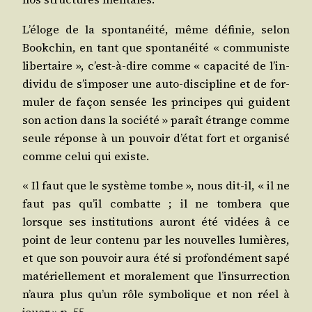
L’é­loge de la spon­ta­néi­té, même défi­nie, selon
Book­chin, en tant que spon­ta­néi­té « com­mu­niste
liber­taire », c’est-à-dire comme « capa­ci­té de l’in­
di­vi­du de s’im­po­ser une auto-dis­ci­pline et de for­
mu­ler de façon sen­sée les prin­cipes qui guident
son action dans la socié­té » paraît étrange comme
seule réponse à un pou­voir d’é­tat fort et orga­ni­sé
comme celui qui existe.
« Il faut que le sys­tème tombe », nous dit-il, « il ne
faut pas qu’il com­batte ; il ne tom­be­ra que
lorsque ses ins­ti­tu­tions auront été vidées â ce
point de leur conte­nu par les nou­velles lumières,
et que son pou­voir aura été si pro­fon­dé­ment sapé
maté­riel­le­ment et mora­le­ment que l’in­sur­rec­tion
n’au­ra plus qu’un rôle sym­bo­lique et non réel à
jouer » p. 55.