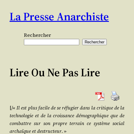
Aller
La Presse Anarchiste
au
contenu
Rechercher
Rechercher
Lire Ou Ne Pas Lire
[/​«
Il est plus facile de se réfu­gier dans la cri­tique de la
tech­no­lo­gie et de la crois­sance démo­gra­phique que de
com­battre sur son propre ter­rain ce sys­tème social
archaïque et des­truc­teur
. »