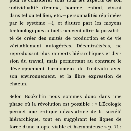
pour le consi­dé­rer sous tous les aspects de son
indi­vi­dua­li­té (femme, homme, enfant, vivant
dans tel ou tel lieu, etc. — per­son­na­li­tés répri­mées
par le sys­tème —), et d’autre part les moyens
tech­no­lo­giques actuels peuvent offrir la pos­si­bi­li­
té de créer des uni­tés de pro­duc­tion et de vie
véri­ta­ble­ment auto­gé­rées. Décen­tra­li­sées, ne
repro­dui­sant plus rap­ports hié­rar­chiques et divi­
sion du tra­vail, mais per­met­tant au contraire le
déve­lop­pe­ment har­mo­nieux de l’in­di­vi­du avec
son envi­ron­ne­ment, et la libre expres­sion de
chacun.
Selon Book­chin nous sommes donc dans une
phase où la révo­lu­tion est pos­sible : « L’É­co­lo­gie
per­met une cri­tique dévas­ta­trice de la socié­té
hié­rar­chique, tout en sug­gé­rant les lignes de
force d’une uto­pie viable et har­mo­nieuse » p. 71 ;