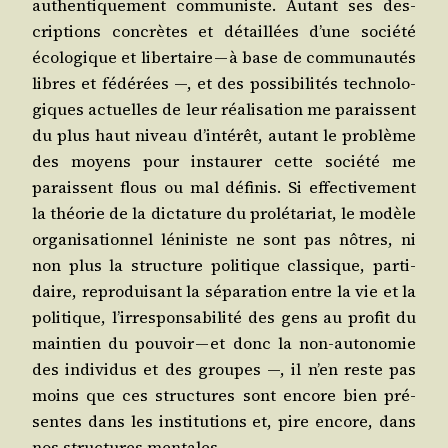
authen­ti­que­ment com­mu­niste. Autant ses des­
crip­tions concrètes et détaillées d’une socié­té
éco­lo­gique et liber­taire — à base de com­mu­nau­tés
libres et fédé­rées —, et des pos­si­bi­li­tés tech­no­lo­
giques actuelles de leur réa­li­sa­tion me paraissent
du plus haut niveau d’in­té­rêt, autant le pro­blème
des moyens pour ins­tau­rer cette socié­té me
paraissent flous ou mal défi­nis. Si effec­ti­ve­ment
la théo­rie de la dic­ta­ture du pro­lé­ta­riat, le modèle
orga­ni­sa­tion­nel léni­niste ne sont pas nôtres, ni
non plus la struc­ture poli­tique clas­sique, par­ti­
daire, repro­dui­sant la sépa­ra­tion entre la vie et la
poli­tique, l’ir­res­pon­sa­bi­li­té des gens au pro­fit du
main­tien du pou­voir — et donc la non-auto­no­mie
des indi­vi­dus et des groupes —, il n’en reste pas
moins que ces struc­tures sont encore bien pré­
sentes dans les ins­ti­tu­tions et, pire encore, dans
nos struc­tures mentales.