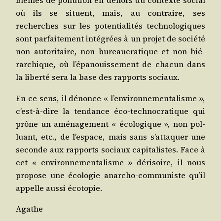
blèmes de pol­lu­tion en dehors du contexte social
où ils se situent, mais, au contraire, ses
recherches sur les poten­tia­li­tés tech­no­lo­giques
sont par­fai­te­ment inté­grées à un pro­jet de socié­té
non auto­ri­taire, non bureau­cra­tique et non hié­
rar­chique, où l’é­pa­nouis­se­ment de cha­cun dans
la liber­té sera la base des rap­ports sociaux.
En ce sens, il dénonce « l’en­vi­ron­ne­men­ta­lisme »,
c’est-à-dire la ten­dance éco-tech­no­cra­tique qui
prône un amé­na­ge­ment « éco­lo­gique », non pol­
luant, etc., de l’es­pace, mais sans s’at­ta­quer une
seconde aux rap­ports sociaux capi­ta­listes. Face à
cet « envi­ron­ne­men­ta­lisme » déri­soire, il nous
pro­pose une éco­lo­gie anar­cho-com­mu­niste qu’il
appelle aus­si écotopie.
Agathe