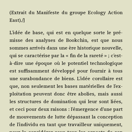
(Extrait du Mani­feste du groupe Eco­lo­gy Action
East)./]
L’i­dée de base, qui est en quelque sorte le pré­
misse des ana­lyses de Book­chin, est que nous
sommes arri­vés dans une ère his­to­rique nou­velle,
qui se carac­té­rise par la « fin de la rare­té » ; c’est-
à-dire une époque où le poten­tiel tech­no­lo­gique
est suf­fi­sam­ment déve­lop­pé pour four­nir à tous
une sur­abon­dance de biens. L’i­dée corol­laire est
que, non seule­ment les bases maté­rielles de l’ex­
ploi­ta­tion peuvent donc être abo­lies, mais aus­si
les struc­tures de domi­na­tion qui leur sont liées,
et ceci pour deux rai­sons : l’é­mer­gence d’une part
de mou­ve­ments de lutte dépas­sant la concep­tion
de l’in­di­vi­du en tant que tra­vailleur uni­que­ment,