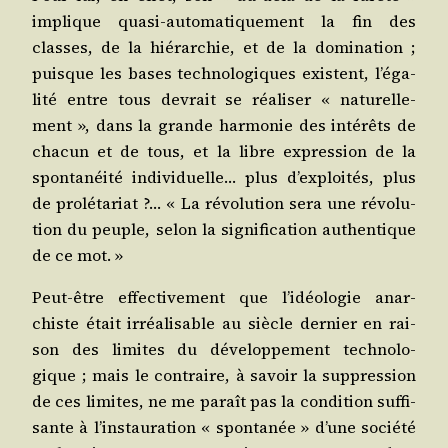
implique qua­si-auto­ma­ti­que­ment la fin des
classes, de la hié­rar­chie, et de la domi­na­tion ;
puisque les bases tech­no­lo­giques existent, l’é­ga­
li­té entre tous devrait se réa­li­ser « natu­rel­le­
ment », dans la grande har­mo­nie des inté­rêts de
cha­cun et de tous, et la libre expres­sion de la
spon­ta­néi­té indi­vi­duelle… plus d’ex­ploi­tés, plus
de pro­lé­ta­riat ?… « La révo­lu­tion sera une révo­lu­
tion du peuple, selon la signi­fi­ca­tion authen­tique
de ce mot. »
Peut-être effec­ti­ve­ment que l’i­déo­lo­gie anar­
chiste était irréa­li­sable au siècle der­nier en rai­
son des limites du déve­lop­pe­ment tech­no­lo­
gique ; mais le contraire, à savoir la sup­pres­sion
de ces limites, ne me paraît pas la condi­tion suf­fi­
sante à l’ins­tau­ra­tion « spon­ta­née » d’une socié­té