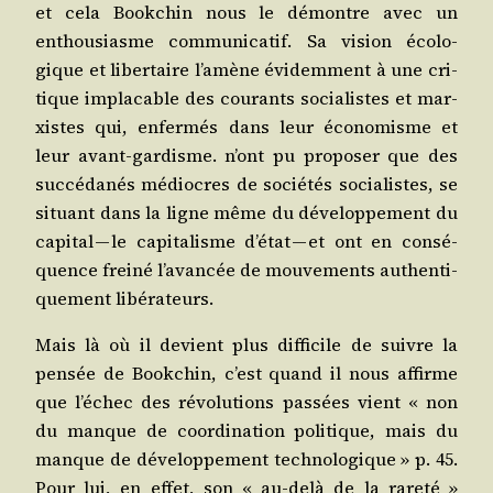
et cela Book­chin nous le démontre avec un
enthou­siasme com­mu­ni­ca­tif. Sa vision éco­lo­
gique et liber­taire l’a­mène évi­dem­ment à une cri­
tique impla­cable des cou­rants socia­listes et mar­
xistes qui, enfer­més dans leur éco­no­misme et
leur avant-gar­disme. n’ont pu pro­po­ser que des
suc­cé­da­nés médiocres de socié­tés socia­listes, se
situant dans la ligne même du déve­lop­pe­ment du
capi­tal — le capi­ta­lisme d’é­tat — et ont en consé­
quence frei­né l’a­van­cée de mou­ve­ments authen­ti­
que­ment libérateurs.
Mais là où il devient plus dif­fi­cile de suivre la
pen­sée de Book­chin, c’est quand il nous affirme
que l’é­chec des révo­lu­tions pas­sées vient « non
du manque de coor­di­na­tion poli­tique, mais du
manque de déve­lop­pe­ment tech­no­lo­gique » p. 45.
Pour lui, en effet, son « au-delà de la rare­té »