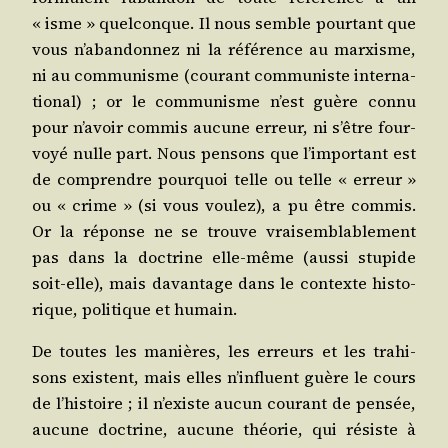
« isme » quel­conque. Il nous semble pour­tant que
vous n’a­ban­don­nez ni la réfé­rence au mar­xisme,
ni au com­mu­nisme (cou­rant com­mu­niste inter­na­
tio­nal) ; or le com­mu­nisme n’est guère connu
pour n’a­voir com­mis aucune erreur, ni s’être four­
voyé nulle part. Nous pen­sons que l’im­por­tant est
de com­prendre pour­quoi telle ou telle « erreur »
ou « crime » (si vous vou­lez), a pu être com­mis.
Or la réponse ne se trouve vrai­sem­bla­ble­ment
pas dans la doc­trine elle-même (aus­si stu­pide
soit-elle), mais davan­tage dans le contexte his­to­
rique, poli­tique et humain.
De toutes les manières, les erreurs et les tra­hi­
sons existent, mais elles n’in­fluent guère le cours
de l’his­toire ; il n’existe aucun cou­rant de pen­sée,
aucune doc­trine, aucune théo­rie, qui résiste à