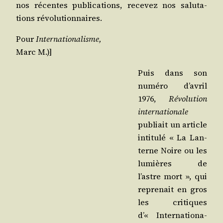
nos récentes publi­ca­tions, rece­vez nos salu­ta­
tions révolutionnaires.
Pour
Inter­na­tio­na­lisme,
Marc M.)]
Puis dans son
numé­ro d’a­vril
1976,
Révo­lu­tion
inter­na­tio­nale
publiait un article
inti­tu­lé « La Lan­
terne Noire ou les
lumières de
l’astre mort », qui
repre­nait en gros
les cri­tiques
d’« Inter­na­tio­na­