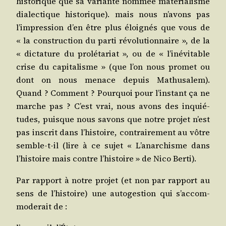
his­to­rique que sa variante nom­mée maté­ria­lisme
dia­lec­tique his­to­rique). mais nous n’a­vons pas
l’im­pres­sion d’en être plus éloi­gnés que vous de
« la construc­tion du par­ti révo­lu­tion­naire », de la
« dic­ta­ture du pro­lé­ta­riat », ou de « l’i­né­vi­table
crise du capi­ta­lisme » (que l’on nous pro­met ou
dont on nous menace depuis Mathu­sa­lem).
Quand ? Com­ment ? Pour­quoi pour l’ins­tant ça ne
marche pas ? C’est vrai, nous avons des inquié­
tudes, puisque nous savons que notre pro­jet n’est
pas ins­crit dans l’his­toire, contrai­re­ment au vôtre
semble-t-il (lire à ce sujet « L’a­nar­chisme dans
l’his­toire mais contre l’his­toire » de Nico Berti).
Par rap­port à notre pro­jet (et non par rap­port au
sens de l’his­toire) une auto­ges­tion qui s’ac­com­
mo­de­rait de :