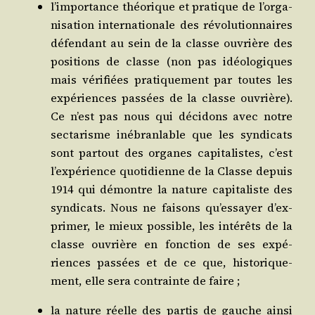
l’im­por­tance théo­rique et pra­tique de l’or­ga­
ni­sa­tion inter­na­tio­nale des révo­lu­tion­naires
défen­dant au sein de la classe ouvrière des
posi­tions de classe (non pas idéo­lo­giques
mais véri­fiées pra­ti­que­ment par toutes les
expé­riences pas­sées de la classe ouvrière).
Ce n’est pas nous qui déci­dons avec notre
sec­ta­risme inébran­lable que les syn­di­cats
sont par­tout des organes capi­ta­listes, c’est
l’ex­pé­rience quo­ti­dienne de la Classe depuis
1914 qui démontre la nature capi­ta­liste des
syn­di­cats. Nous ne fai­sons qu’es­sayer d’ex­
pri­mer, le mieux pos­sible, les inté­rêts de la
classe ouvrière en fonc­tion de ses expé­
riences pas­sées et de ce que, his­to­ri­que­
ment, elle sera contrainte de faire ;
la nature réelle des par­tis de gauche ain­si