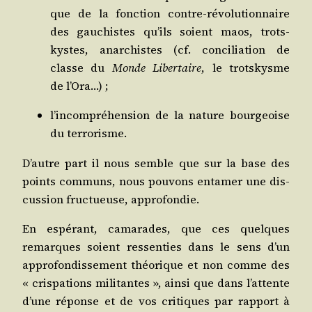
que de la fonc­tion contre-révo­lu­tion­naire
des gau­chistes qu’ils soient maos, trots­
kystes, anar­chistes (cf. conci­lia­tion de
classe du
Monde Liber­taire
, le trots­kysme
de l’Ora…) ;
l’in­com­pré­hen­sion de la nature bour­geoise
du terrorisme.
D’autre part il nous semble que sur la base des
points com­muns, nous pou­vons enta­mer une dis­
cus­sion fruc­tueuse, approfondie.
En espé­rant, cama­rades, que ces quelques
remarques soient res­sen­ties dans le sens d’un
appro­fon­dis­se­ment théo­rique et non comme des
« cris­pa­tions mili­tantes », ain­si que dans l’at­tente
d’une réponse et de vos cri­tiques par rap­port à