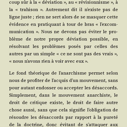
coup sûr à la « dévia­tion », au « révi­sion­nisme », à
la « tra­hi­son ». Autre­ment dit il n’existe pas de
ligne juste ; rien ne sert alors de se mas­quer cette
évi­dence en pra­ti­quant à tour de bras « l’ex­com­
mu­ni­ca­tion ». Nous ne devons pas évi­ter le pro­
blème de notre propre dévia­tion pos­sible, en
résol­vant les pro­blèmes posés par celles des
autres par un simple « ce ne sont pas des vrais »,
« nous n’a­vons rien à voir avec eux ».
Le fond théo­rique de l’a­nar­chisme per­met selon
nous de pro­fi­ter de l’ac­quis d’un mou­ve­ment, sans
pour autant endos­ser ou accep­ter les désac­cords.
Sim­ple­ment, dans le mou­ve­ment anar­chiste, le
droit de cri­tique existe, le droit de faire autre
chose aus­si, sans que cela signi­fie l’o­bli­ga­tion de
résoudre les désac­cords par rap­port à la pure­té
de la doc­trine, donc évi­tant de s’at­ta­quer aux