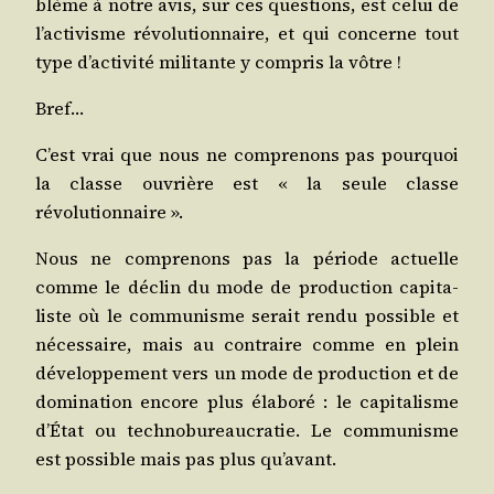
blème à notre avis, sur ces ques­tions, est celui de
l’ac­ti­visme révo­lu­tion­naire, et qui concerne tout
type d’ac­ti­vi­té mili­tante y com­pris la vôtre !
Bref…
C’est vrai que nous ne com­pre­nons pas pour­quoi
la classe ouvrière est « la seule classe
révolutionnaire ».
Nous ne com­pre­nons pas la période actuelle
comme le déclin du mode de pro­duc­tion capi­ta­
liste où le com­mu­nisme serait ren­du pos­sible et
néces­saire, mais au contraire comme en plein
déve­lop­pe­ment vers un mode de pro­duc­tion et de
domi­na­tion encore plus éla­bo­ré : le capi­ta­lisme
d’É­tat ou tech­no­bu­reau­cra­tie. Le com­mu­nisme
est pos­sible mais pas plus qu’avant.