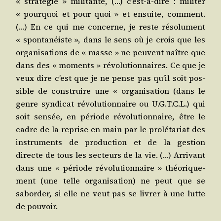
« stra­té­gie » mili­tante, (…) c’est-à-dire : mili­ter
« pour­quoi et pour quoi » et ensuite, com­ment.
(…) En ce qui me concerne, je reste réso­lu­ment
« spon­ta­néiste », dans le sens où je crois que les
orga­ni­sa­tions de « masse » ne peuvent naître que
dans des « moments » révo­lu­tion­naires. Ce que je
veux dire c’est que je ne pense pas qu’il soit pos­
sible de construire une « orga­ni­sa­tion (dans le
genre syn­di­cat révo­lu­tion­naire ou U.G.T.C.L.) qui
soit sen­sée, en période révo­lu­tion­naire, être le
cadre de la reprise en main par le pro­lé­ta­riat des
ins­tru­ments de pro­duc­tion et de la ges­tion
directe de tous les sec­teurs de la vie. (…) Arri­vant
dans une « période révo­lu­tion­naire » théo­ri­que­
ment (une telle orga­ni­sa­tion) ne peut que se
sabor­der, si elle ne veut pas se livrer à une lutte
de pouvoir.