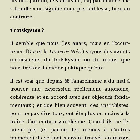
nisme… par­don, le sta­li­nisme, L’ap­par­te­nance à la
« famille » ne signi­fie donc pas fai­blesse, bien au
contraire.
Trots­kystes ?
Il semble que nous (les anars, mais en l’oc­cur­
rence l’
Ora
et la
Lan­terne Noire
) soyons des agents
incons­cients du trots­kysme ou du moins que
nous fai­sions la même poli­tique qu’eux.
Il est vrai que depuis 68 l’a­nar­chisme a du mal à
trou­ver une expres­sion réel­le­ment auto­nome,
cohé­rente et en accord avec ses objec­tifs fon­da­
men­taux ; et que bien sou­vent, des anar­chistes,
pour ne pas dire tous, ont été plus ou moins à la
traîne d’un cer­tain gau­chisme. Quand ils ne l’é­
taient pas (et par­fois les mêmes à d’autres
moments) ils se sont sou­vent trou­vés en marge,