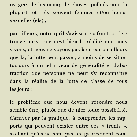
usa­gers de beau­coup de choses, pol­lués pour la
plu­part, et très sou­vent femmes et/​ou homo­
sexuelles (els) ;
par ailleurs, outre qu’il s’a­gisse de « fronts », il se
trouve aus­si que c’est bien la réa­li­té que nous
vivons, et nous ne voyons pas bien par ou ailleurs
que là, la lutte peut pas­ser, à moins de se situer
tou­jours à un tel niveau de géné­ra­li­té et d’abs­
trac­tion que per­sonne ne peut s’y recon­naître
dans la réa­li­té de la lutte de classe de tous
les jours ;
le pro­blème que nous devons résoudre nous
semble être, plu­tôt que de nier toute pos­si­bi­li­té,
d’ar­ri­ver par la pra­tique, à com­prendre les rap­
ports qui peuvent exis­ter entre ces « fronts »,
sachant qu’ils ne sont pas obli­ga­toi­re­ment com­