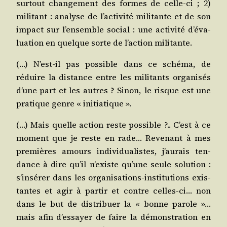
sur­tout chan­ge­ment des formes de celle-ci ; 2)
mili­tant : ana­lyse de l’ac­ti­vi­té mili­tante et de son
impact sur l’en­semble social : une acti­vi­té d’é­va­
lua­tion en quelque sorte de l’ac­tion militante.
(…) N’est-il pas pos­sible dans ce sché­ma, de
réduire la dis­tance entre les mili­tants orga­ni­sés
d’une part et les autres ? Sinon, le risque est une
pra­tique genre « initiatique ».
(…) Mais quelle action reste pos­sible ?.. C’est à ce
moment que je reste en rade… Reve­nant à mes
pre­mières amours indi­vi­dua­listes, j’au­rais ten­
dance à dire qu’il n’existe qu’une seule solu­tion :
s’in­sé­rer dans les orga­ni­sa­tions-ins­ti­tu­tions exis­
tantes et agir à par­tir et contre celles-ci… non
dans le but de dis­tri­buer la « bonne parole »…
mais afin d’es­sayer de faire la démons­tra­tion en