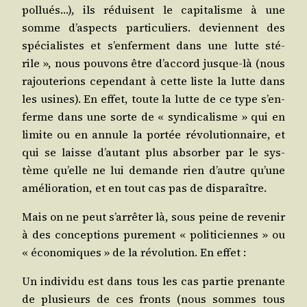
pol­lués…), ils réduisent le capi­ta­lisme à une
somme d’as­pects par­ti­cu­liers. deviennent des
spé­cia­listes et s’en­ferment dans une lutte sté­
rile », nous pou­vons être d’ac­cord jusque-là (nous
rajou­te­rions cepen­dant à cette liste la lutte dans
les usines). En effet, toute la lutte de ce type s’en­
ferme dans une sorte de « syn­di­ca­lisme » qui en
limite ou en annule la por­tée révo­lu­tion­naire, et
qui se laisse d’au­tant plus absor­ber par le sys­
tème qu’elle ne lui demande rien d’autre qu’une
amé­lio­ra­tion, et en tout cas pas de disparaître.
Mais on ne peut s’ar­rê­ter là, sous peine de reve­nir
à des concep­tions pure­ment « poli­ti­ciennes » ou
« éco­no­miques » de la révo­lu­tion. En effet :
Un indi­vi­du est dans tous les cas par­tie pre­nante
de plu­sieurs de ces fronts (nous sommes tous