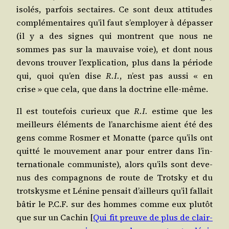
iso­lés, par­fois sec­taires. Ce sont deux atti­tudes
com­plé­men­taires qu’il faut s’employer à dépas­ser
(il y a des signes qui montrent que nous ne
sommes pas sur la mau­vaise voie), et dont nous
devons trou­ver l’ex­pli­ca­tion, plus dans la période
qui, quoi qu’en dise
R.I.
, n’est pas aus­si « en
crise » que cela, que dans la doc­trine elle-même.
Il est tou­te­fois curieux que
R.I.
estime que les
meilleurs élé­ments de l’a­nar­chisme aient été des
gens comme Ros­mer et Monatte (parce qu’ils ont
quit­té le mou­ve­ment anar pour entrer dans l’in­
ter­na­tio­nale com­mu­niste), alors qu’ils sont deve­
nus des com­pa­gnons de route de Trots­ky et du
trots­kysme et Lénine pen­sait d’ailleurs qu’il fal­lait
bâtir le P.C.F. sur des hommes comme eux plu­tôt
que sur un Cachin [
Qui fit preuve de plus de clair­