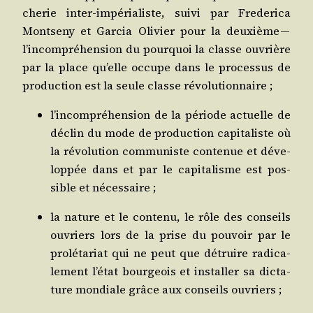
che­rie inter-impé­ria­liste, sui­vi par Fre­de­ri­ca
Mont­se­ny et Gar­cia Oli­vier pour la deuxième —
l’in­com­pré­hen­sion du pour­quoi la classe ouvrière
par la place qu’elle occupe dans le pro­ces­sus de
pro­duc­tion est la seule classe révolutionnaire ;
l’in­com­pré­hen­sion de la période actuelle de
déclin du mode de pro­duc­tion capi­ta­liste où
la révo­lu­tion com­mu­niste conte­nue et déve­
lop­pée dans et par le capi­ta­lisme est pos­
sible et nécessaire ;
la nature et le conte­nu, le rôle des conseils
ouvriers lors de la prise du pou­voir par le
pro­lé­ta­riat qui ne peut que détruire radi­ca­
le­ment l’é­tat bour­geois et ins­tal­ler sa dic­ta­
ture mon­diale grâce aux conseils ouvriers ;