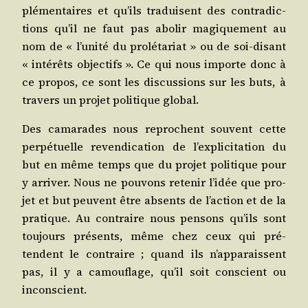
plé­men­taires et qu’ils tra­duisent des contra­dic­
tions qu’il ne faut pas abo­lir magi­que­ment au
nom de « l’u­ni­té du pro­lé­ta­riat » ou de soi-disant
« inté­rêts objec­tifs ». Ce qui nous importe donc à
ce pro­pos, ce sont les dis­cus­sions sur les buts, à
tra­vers un pro­jet poli­tique global.
Des cama­rades nous reprochent sou­vent cette
per­pé­tuelle reven­di­ca­tion de l’ex­pli­ci­ta­tion du
but en même temps que du pro­jet poli­tique pour
y arri­ver. Nous ne pou­vons rete­nir l’i­dée que pro­
jet et but peuvent être absents de l’ac­tion et de la
pra­tique. Au contraire nous pen­sons qu’ils sont
tou­jours pré­sents, même chez ceux qui pré­
tendent le contraire ; quand ils n’ap­pa­raissent
pas, il y a camou­flage, qu’il soit conscient ou
inconscient.