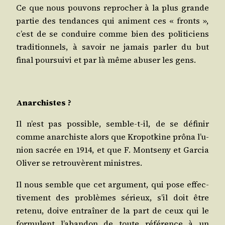
Ce que nous pou­vons repro­cher à la plus grande
par­tie des ten­dances qui animent ces « fronts »,
c’est de se conduire comme bien des poli­ti­ciens
tra­di­tion­nels, à savoir ne jamais par­ler du but
final pour­sui­vi et par là même abu­ser les gens.
Anar­chistes ?
Il n’est pas pos­sible, semble-t-il, de se défi­nir
comme anar­chiste alors que Kro­pot­kine prô­na l’u­
nion sacrée en 1914, et que F. Mont­se­ny et Gar­cia
Oli­ver se retrou­vèrent ministres.
Il nous semble que cet argu­ment, qui pose effec­
ti­ve­ment des pro­blèmes sérieux, s’il doit être
rete­nu, doive entraî­ner de la part de ceux qui le
for­mulent l’a­ban­don de toute réfé­rence à un