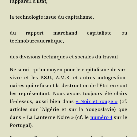
l’ap­pa­reil d’État,
la tech­no­lo­gie issue du capitalisme,
du rap­port mar­chand capi­ta­liste ou
technobureaucratique,
des divi­sions tech­niques et sociales du travail
Ne serait qu’un moyen pour le capi­ta­lisme de sur­
vivre et les P.S.U., A.M.R. et autres auto­ges­tion­
naires qui refusent la des­truc­tion de l’É­tat en sont
les repré­sen­tant. Nous avons tou­jours été clairs
là-des­sus, aus­si bien dans
« Noir et rouge »
(cf.
articles sur l’Al­gé­rie et sur la You­go­sla­vie) que
dans « La Lan­terne Noire » (cf. le
numé­ro 4
sur le
Portugal).