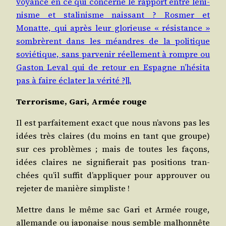
voyance en ce qui concerne le rap­port entre léni­
nisme et sta­li­nisme nais­sant ? Ros­mer et
Monatte, qui après leur glo­rieuse « résis­tance »
som­brèrent dans les méandres de la poli­tique
sovié­tique, sans par­ve­nir réel­le­ment à rompre ou
Gas­ton Leval qui de retour en Espagne n’hé­si­ta
pas à faire écla­ter la vérité ?]].
Ter­ro­risme, Gari, Armée rouge
Il est par­fai­te­ment exact que nous n’a­vons pas les
idées très claires (du moins en tant que groupe)
sur ces pro­blèmes ; mais de toutes les façons,
idées claires ne signi­fie­rait pas posi­tions tran­
chées qu’il suf­fit d’ap­pli­quer pour approu­ver ou
reje­ter de manière simpliste !
Mettre dans le même sac Gari et Armée rouge,
alle­mande ou japo­naise nous semble mal­hon­nête