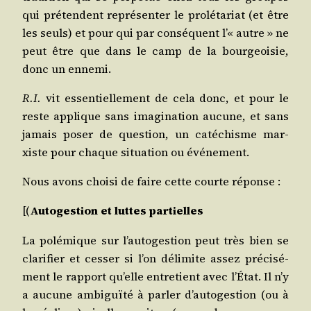
qui pré­tendent repré­sen­ter le pro­lé­ta­riat (et être
les seuls) et pour qui par consé­quent l’« autre » ne
peut être que dans le camp de la bour­geoi­sie,
donc un ennemi.
R.I.
vit essen­tiel­le­ment de cela donc, et pour le
reste applique sans ima­gi­na­tion aucune, et sans
jamais poser de ques­tion, un caté­chisme mar­
xiste pour chaque situa­tion ou événement.
Nous avons choi­si de faire cette courte réponse :
[(
Auto­ges­tion et luttes partielles
La polé­mique sur l’au­to­ges­tion peut très bien se
cla­ri­fier et ces­ser si l’on déli­mite assez pré­ci­sé­
ment le rap­port qu’elle entre­tient avec l’É­tat. Il n’y
a aucune ambi­guï­té à par­ler d’au­to­ges­tion (ou à