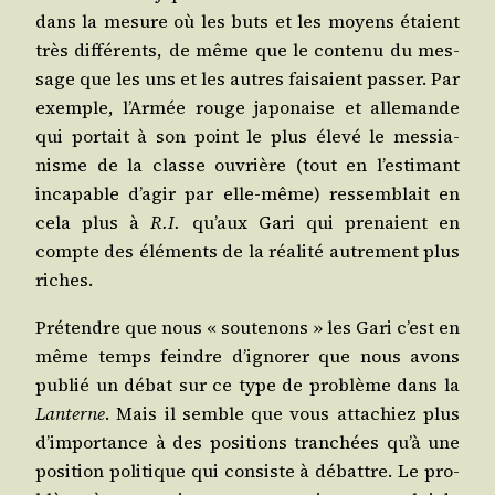
dans la mesure où les buts et les moyens étaient
très dif­fé­rents, de même que le conte­nu du mes­
sage que les uns et les autres fai­saient pas­ser. Par
exemple, l’Ar­mée rouge japo­naise et alle­mande
qui por­tait à son point le plus éle­vé le mes­sia­
nisme de la classe ouvrière (tout en l’es­ti­mant
inca­pable d’a­gir par elle-même) res­sem­blait en
cela plus à
R.I.
qu’aux Gari qui pre­naient en
compte des élé­ments de la réa­li­té autre­ment plus
riches.
Pré­tendre que nous « sou­te­nons » les Gari c’est en
même temps feindre d’i­gno­rer que nous avons
publié un débat sur ce type de pro­blème dans la
Lan­terne
. Mais il semble que vous atta­chiez plus
d’im­por­tance à des posi­tions tran­chées qu’à une
posi­tion poli­tique qui consiste à débattre. Le pro­