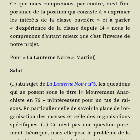
Ce que nous com­pre­nons, par contre, c’est l’im­
por­tance de la posi­tion qui consiste à « expri­mer
les inté­rêts de la classe ouvrière » et à par­ler
« d’ex­pé­rience de la classe depuis 14 » nous le
com­pre­nons d’au­tant mieux que c’est l’in­verse de
notre projet.
Pour « La Lan­terne Noire », Martin)]
Salut
(…) Au sujet de
La Lan­terne Noire
n°5
, les ques­tions
qui se posent sous le titre [« Mou­ve­ment Anar­
chiste en 76 » m’in­té­ressent pour un tas de rai­
sons. En par­ti­cu­lier celle de savoir la place de l’or­
ga­ni­sa­tion des masses et celle des orga­ni­sa­tions
spé­ci­fiques. (…) Ce n’est pas une ques­tion pure­
ment théo­rique, mais elle pose le pro­blème de la