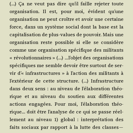
(…) Ça ne veut pas dire qu’il faille reje­ter toute
orga­ni­sa­tion. Il est, pour moi, évident qu’une
orga­ni­sa­tion ne peut croître et avoir une cer­taine
force, dans un sys­tème social dont la base est la
capi­ta­li­sa­tion de plus-values de pou­voir. Mais une
orga­ni­sa­tion reste pos­sible si elle se consi­dère
comme une orga­ni­sa­tion spé­ci­fique des mili­tants
« révo­lu­tion­naires » (…) …l’ob­jet des orga­ni­sa­tions
spé­ci­fiques me semble devoir être sur­tout de ser­
vir d’« infra­struc­tures » à l’ac­tion des mili­tants à
l’ex­té­rieur de cette struc­ture. (…) Infra­struc­ture
dans deux sens : au niveau de l’é­la­bo­ra­tion théo­
rique et au niveau du sou­tien aux dif­fé­rentes
actions enga­gées. Pour moi, l’é­la­bo­ra­tion théo­
rique… doit être l’a­na­lyse de ce qui se passe réel­
le­ment au niveau 1) glo­bal : inter­pré­ta­tion des
faits sociaux par rap­port à la lutte des classes —