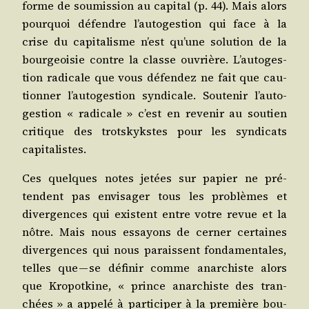
forme de sou­mis­sion au capi­tal (p. 44). Mais alors
pour­quoi défendre l’au­to­ges­tion qui face à la
crise du capi­ta­lisme n’est qu’une solu­tion de la
bour­geoi­sie contre la classe ouvrière. L’au­to­ges­
tion radi­cale que vous défen­dez ne fait que cau­
tion­ner l’au­to­ges­tion syn­di­cale. Sou­te­nir l’au­to­
ges­tion « radi­cale » c’est en reve­nir au sou­tien
cri­tique des trots­kykstes pour les syn­di­cats
capitalistes.
Ces quelques notes jetées sur papier ne pré­
tendent pas envi­sa­ger tous les pro­blèmes et
diver­gences qui existent entre votre revue et la
nôtre. Mais nous essayons de cer­ner cer­taines
diver­gences qui nous paraissent fon­da­men­tales,
telles que — se défi­nir comme anar­chiste alors
que Kro­pot­kine, « prince anar­chiste des tran­
chées » a appe­lé à par­ti­ci­per à la pre­mière bou­