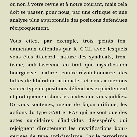
ou non à votre revue et à notre cou­rant, mais cela
doit se pas­ser, pour nous, par une cri­tique et une
ana­lyse plus appro­fon­die des posi­tions défen­dues
réciproquement.
Vous citez, par exemple, trois points fon­
damentaux défen­dus par le C.C.I. avec les­quels
vous êtes d’ac­cord — nature des syn­di­cats, fron­
tisme, anti-fas­cisme en tant que mys­ti­fi­ca­tion
bour­geoise, nature contre-révo­lu­tion­naire des
luttes de libé­ra­tion natio­nale — et nous aime­rions
voir ce type de posi­tions défen­dues expli­ci­te­ment
et pra­ti­que­ment dans les textes que vous publiez.
Or vous sou­te­nez, même de façon cri­tique, les
actions du type GARI et RAF qui ne sont que des
actes sui­ci­daires d’in­di­vi­dus déses­pé­rés qui
rejoignent direc­te­ment les mys­ti­fi­ca­tions bour­
geoises de type anti-fas­cisme. Car le ter­ro­risme