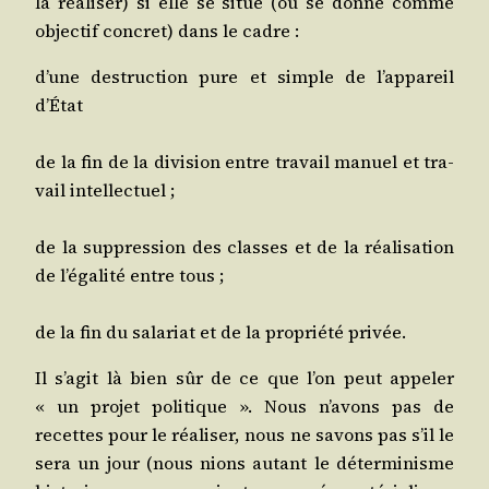
la réa­li­ser) si elle se situe (ou se donne comme
objec­tif concret) dans le cadre :
d’une des­truc­tion pure et simple de l’ap­pa­reil
d’État
de la fin de la divi­sion entre tra­vail manuel et tra­
vail intellectuel ;
de la sup­pres­sion des classes et de la réa­li­sa­tion
de l’é­ga­li­té entre tous ;
de la fin du sala­riat et de la pro­prié­té privée.
Il s’a­git là bien sûr de ce que l’on peut appe­ler
« un pro­jet poli­tique ». Nous n’a­vons pas de
recettes pour le réa­li­ser, nous ne savons pas s’il le
sera un jour (nous nions autant le déter­mi­nisme