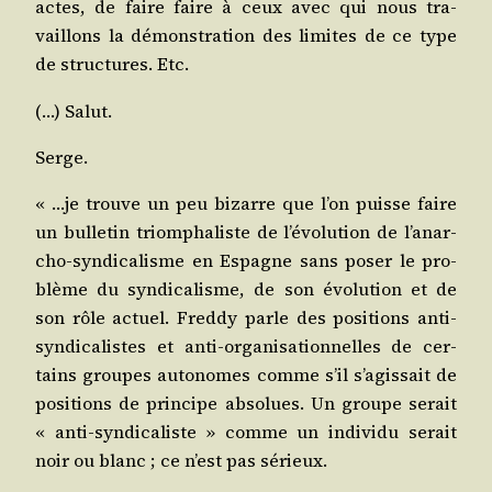
actes, de faire faire à ceux avec qui nous tra­
vaillons la démons­tra­tion des limites de ce type
de struc­tures. Etc.
(…) Salut.
Serge.
« …je trouve un peu bizarre que l’on puisse faire
un bul­le­tin triom­pha­liste de l’é­vo­lu­tion de l’a­nar­
cho-syn­di­ca­lisme en Espagne sans poser le pro­
blème du syn­di­ca­lisme, de son évo­lu­tion et de
son rôle actuel. Fred­dy parle des posi­tions anti-
syn­di­ca­listes et anti-orga­ni­sa­tion­nelles de cer­
tains groupes auto­nomes comme s’il s’a­gis­sait de
posi­tions de prin­cipe abso­lues. Un groupe serait
« anti-syn­di­ca­­liste » comme un indi­vi­du serait
noir ou blanc ; ce n’est pas sérieux.