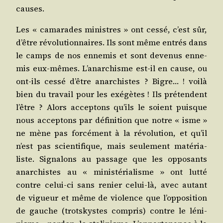
causes.
Les « cama­rades ministres » ont ces­sé, c’est sûr,
d’être révo­lu­tion­naires. Ils sont même entrés dans
le camps de nos enne­mis et sont deve­nus enne­
mis eux-mêmes. L’a­nar­chisme est-il en cause, ou
ont-ils ces­sé d’être anar­chistes ? Bigre… ! voi­là
bien du tra­vail pour les exé­gètes ! Ils pré­tendent
l’être ? Alors accep­tons qu’ils le soient puisque
nous accep­tons par défi­ni­tion que notre « isme »
ne mène pas for­cé­ment à la révo­lu­tion, et qu’il
n’est pas scien­ti­fique, mais seule­ment maté­ria­
liste. Signa­lons au pas­sage que les oppo­sants
anar­chistes au « minis­té­ria­lisme » ont lut­té
contre celui-ci sans renier celui-là, avec autant
de vigueur et même de vio­lence que l’op­po­si­tion
de gauche (trots­kystes com­pris) contre le léni­