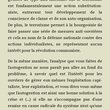
est fon­da­men­ta­le­ment une action sub­sti­tu­tion­
niste, entra­vant tout déve­lop­pe­ment de la
conscience de classe et de son auto-orga­ni­sa­tion.
De plus, le ter­ro­risme per­met à la bour­geoi­sie de
faire pas­ser une série de mesures anti-ouvrières
et cela au nom de la défense natio­nale contre des
actions indi­vi­dua­listes, ne repré­sen­tant aucun
inté­rêt pour la révo­lu­tion communiste.
De la même manière, l’a­na­lyse que vous faites de
l’au­to­ges­tion ne nous paraît pas aller au fond du
pro­blème, à savoir quel est l’in­té­rêt pour les
ouvriers de gérer eux-mêmes l’ex­ploi­ta­tion capi­
ta­liste, leur exploi­ta­tion, et vous dites vous-même
que l’au­to­ges­tion est ain­si une bonne solu­tion à la
crise et (…) si elle ne s’ac­com­pagne pas d’une
remise en cause radi­cale du sys­tème n’est qu’une