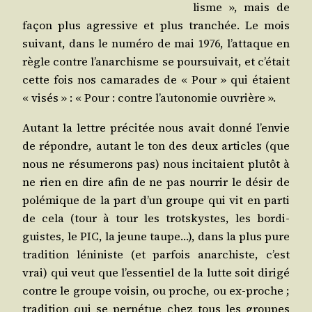
lisme », mais de
façon plus agres­sive et plus tran­chée. Le mois
sui­vant, dans le numé­ro de mai 1976, l’at­taque en
règle contre l’a­nar­chisme se pour­sui­vait, et c’é­tait
cette fois nos cama­rades de « Pour » qui étaient
« visés » : « Pour : contre l’au­to­no­mie ouvrière ».
Autant la lettre pré­ci­tée nous avait don­né l’en­vie
de répondre, autant le ton des deux articles (que
nous ne résu­me­rons pas) nous inci­taient plu­tôt à
ne rien en dire afin de ne pas nour­rir le désir de
polé­mique de la part d’un groupe qui vit en par­ti
de cela (tour à tour les trots­kystes, les bor­di­
guistes, le PIC, la jeune taupe…), dans la plus pure
tra­di­tion léni­niste (et par­fois anar­chiste, c’est
vrai) qui veut que l’es­sen­tiel de la lutte soit diri­gé
contre le groupe voi­sin, ou proche, ou ex-proche ;
tra­di­tion qui se per­pé­tue chez tous les groupes