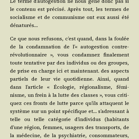
Le terme d’au­to­ges­tion ne nous gêne donc pas si
le conte­nu est pré­ci­sé. Après tout, les termes de
socia­lisme et de com­mu­nisme ont eux aus­si été
dénaturés…
Ce que nous refu­sons, c’est quand, dans la fou­lée
de la condam­na­tion de l’« auto­ges­tion contre-
révo­lu­tion­naire », vous condam­nez fina­le­ment
toute ten­ta­tive par des indi­vi­dus ou des groupes,
de prise en charge ici et main­te­nant. des aspects
par­tiels de leur vie quo­ti­dienne. Ain­si, quand
dans l’ar­ticle « Éco­lo­gie, régio­na­lisme, fémi­
nisme, un frein à la lutte des classes », vous cri­ti­
quez ces fronts de lutte parce qu’ils attaquent le
sys­tème sur un point spé­ci­fique et… s’a­dres­sant à
telle ou telle caté­go­rie d’in­di­vi­dus (habi­tants
d’une région, femmes, usa­gers des trans­ports, de
la méde­cine, de la psy­chia­trie, consom­ma­teurs,