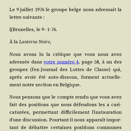
Le 9 juillet 1976 le groupe belge nous adres­sait la
lettre suivante :
[(Bruxelles, le 9 – 1‑76.
À la
Lan­terne Noire
,
Nous avons lu la cri­tique que vous nous avez
adres­sée dans
votre numé­ro 4
, page 58, à un des
groupes (l’ex-Jour­nal des Luttes de Classe) qui,
après avoir été auto-dis­sous, forment actuel­le­
ment notre sec­tion en Belgique.
Nous pen­sons que le compte ren­du que vous avez
fait des posi­tions que nous défen­dons les a cari­
ca­tu­rées, per­met­tant dif­fi­ci­le­ment l’ins­tau­ra­tion
d’une dis­cus­sion. Pour­tant il nous appa­raît impor­
tant de débattre cer­taines posi­tions com­munes