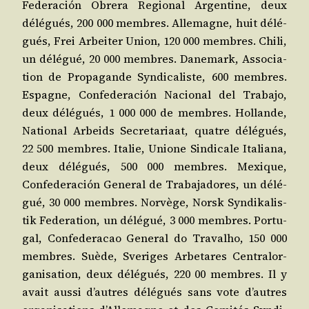
Fede­ra­ción Obre­ra Regio­nal Argen­tine, deux
délé­gués, 200 000 membres. Alle­magne, huit délé­
gués, Frei Arbei­ter Union, 120 000 membres. Chi­li,
un délé­gué, 20 000 membres. Dane­mark, Asso­cia­
tion de Pro­pa­gande Syn­di­ca­liste, 600 membres.
Espagne, Confe­de­ra­ción Nacio­nal del Tra­ba­jo,
deux délé­gués, 1 000 000 de membres. Hol­lande,
Natio­nal Arbeids Secre­ta­riaat, quatre délé­gués,
22 500 membres. Ita­lie, Unione Sin­di­cale Ita­lia­na,
deux délé­gués, 500 000 membres. Mexique,
Confe­de­ra­ción Gene­ral de Tra­ba­ja­dores, un délé­
gué, 30 000 membres. Nor­vège, Norsk Syn­di­ka­lis­
tik Fede­ra­tion, un délé­gué, 3 000 membres. Por­tu­
gal, Confe­de­ra­cao Gene­ral do Tra­val­ho, 150 000
membres. Suède, Sve­riges Arbe­tares Cen­tra­lor­
ga­ni­sa­tion, deux délé­gués, 220 00 membres. Il y
avait aus­si d’autres délé­gués sans vote d’autres