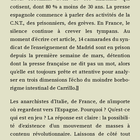
cotisent, dont 80 % a moins de 30 ans. La presse
espa­gnole com­mence à par­ler des acti­vi­tés de la
C.N.T., des pri­son­niers, des grèves. En France, le
silence conti­nue à cre­ver les tym­pans. Au
moment d’é­crire cet article, 14 cama­rades du syn­
di­cat de l’en­sei­gne­ment de Madrid sont en pri­son
depuis la pre­mière semaine de mars, déten­tion
dont la presse fran­çaise ne dit pas un mot, alors
qu’elle est tou­jours prête et atten­tive pour ana­ly­
ser en trois dimen­sions l’é­cho du moindre bor­bo­
rigme intes­ti­nal de Carrillo.]]
Les anar­chistes d’I­ta­lie, de France, de n’im­porte
où regardent vers l’Es­pagne. Pour­quoi ? Qu’est-ce
qui est en jeu ? La réponse est claire : la pos­si­bi­li­
té d’exis­tence d’un mou­ve­ment de masses à
conte­nu révo­lu­tion­naire. Lais­sons de côté tout