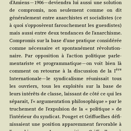
d’A­miens — 1906 — devien­dra lui aus­si une solu­tion
de com­pro­mis, non seule­ment comme on dit
géné­ra­le­ment entre anar­chistes et socia­listes (ce
à quoi s’op­po­sèrent farou­che­ment les gues­distes)
mais aus­si entre deux ten­dances de l’a­nar­chisme.
Com­pro­mis sur la base d’une pra­tique consi­dé­rée
comme néces­saire et spon­ta­né­ment révo­lu­tion­
naire. Par oppo­si­tion à l’ac­tion poli­tique par­le­
men­ta­riste et pro­gram­ma­tique — on voit bien là
ère
com­ment on retourne à la dis­cus­sion de la I
Inter­na­tio­nale — le syn­di­ca­lisme réunis­sait tous
les ouvriers, tous les exploi­tés sur la base de
leurs inté­rêts de classe, lais­sant de côté ce qui les
sépa­rait, l’« argu­men­ta­tion phi­lo­so­phique » par le
tru­che­ment de l’ex­pul­sion de la « poli­tique » de
l’in­té­rieur du syn­di­cat. Pou­get et Grif­fuelhes défi­
nis­saient une posi­tion appa­rem­ment favo­rable à