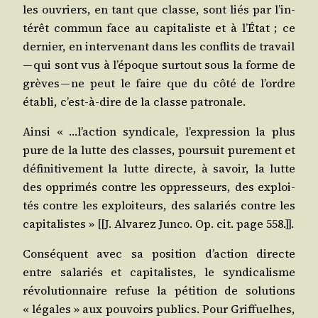
les ouvriers, en tant que classe, sont liés par l’in­
té­rêt com­mun face au capi­ta­liste et à l’É­tat ; ce
der­nier, en inter­ve­nant dans les conflits de tra­vail
— qui sont vus à l’é­poque sur­tout sous la forme de
grèves — ne peut le faire que du côté de l’ordre
éta­bli, c’est-à-dire de la classe patronale.
Ain­si « …l’ac­tion syn­di­cale, l’ex­pres­sion la plus
pure de la lutte des classes, pour­suit pure­ment et
défi­ni­ti­ve­ment la lutte directe, à savoir, la lutte
des oppri­més contre les oppres­seurs, des exploi­
tés contre les exploi­teurs, des sala­riés contre les
capi­ta­listes » [[J. Alva­rez Jun­co. Op. cit. page 558.]].
Consé­quent avec sa posi­tion d’ac­tion directe
entre sala­riés et capi­ta­listes, le syn­di­ca­lisme
révo­lu­tion­naire refuse la péti­tion de solu­tions
« légales » aux pou­voirs publics. Pour Grif­fuelhes,