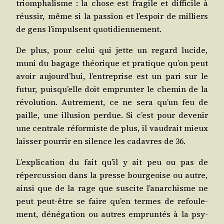
triom­pha­lisme : la chose est fra­gile et dif­fi­cile à
réus­sir, même si la pas­sion et l’es­poir de mil­liers
de gens l’im­pulsent quotidiennement.
De plus, pour celui qui jette un regard lucide,
muni du bagage théo­rique et pra­tique qu’on peut
avoir aujourd’­hui, l’en­tre­prise est un pari sur le
futur, puis­qu’elle doit emprun­ter le che­min de la
révo­lu­tion. Autre­ment, ce ne sera qu’un feu de
paille, une illu­sion per­due. Si c’est pour deve­nir
une cen­trale réfor­miste de plus, il vau­drait mieux
lais­ser pour­rir en silence les cadavres de 36.
L’ex­pli­ca­tion du fait qu’il y ait peu ou pas de
réper­cus­sion dans la presse bour­geoise ou autre,
ain­si que de la rage que sus­cite l’a­nar­chisme ne
peut peut-être se faire qu’en termes de refou­le­
ment, déné­ga­tion ou autres emprun­tés à la psy­