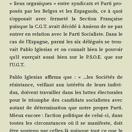
« liens orga­niques » entre syn­di­cats et Par­ti pro­
po­sés par les Belges et les Espa­gnols, ce à quoi
s’op­po­sait avec fer­me­té la Sec­tion Fran­çaise
puisque la C.G.T. avait déci­dé à Amiens de ne pas
entrer en rela­tion avec le Par­ti Socia­liste. Dans le
cas de l’Es­pagne, par­mi les six délé­gués se trou­
vait Pablo Igle­sias et on connaît bien le pou­voir
qu’il exer­çait aus­si bien sur le P.S.O.E. que sur
l’U.G.T.
Pablo Igle­sias affir­ma que : « …les Socié­tés de
résis­tance, veillant aux inté­rêts de leurs indi­vi­
dus, doivent tra­vailler dans les luttes élec­to­rales
pour le triomphe des can­di­dats socia­listes avec
autant de déter­mi­na­tion que notre propre Par­ti.
Mieux encore : l’ac­tion poli­tique de celui-ci, dans
toutes les cir­cons­tances où il se mani­feste, doit
être sou­te­nu par celles-là puisque tout ce que le