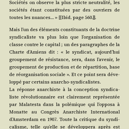
Socié­tés on observe la plus stricte neu­tra­li­té, les
socié­tés étant consti­tuées par des ouvriers de
toutes les nuances… » [[Ibid. page 560.]].
Mais l’un des élé­ments consti­tuants de la doc­trine
syn­di­ca­liste va plus loin que l’or­ga­ni­sa­tion de
classe contre le capi­tal ; un des para­graphes de la
Charte d’A­miens dit : « le syn­di­cat, aujourd’­hui
grou­pe­ment de résis­tance, sera, dans l’a­ve­nir, le
grou­pe­ment de pro­duc­tion et de répar­ti­tion, base
de réor­ga­ni­sa­tion sociale ». Et ce point sera déve­
lop­pé par cer­tains anarcho-syndicalistes.
La réponse anar­chiste à la concep­tion syn­di­ca­
liste révo­lu­tion­naire est clai­re­ment repré­sen­tée
par Mala­tes­ta dans la polé­mique qui l’op­po­sa à
Monatte au Congrès Anar­chiste Inter­na­tio­nal
d’Am­ster­dam en 1907. Toute la cri­tique du syn­di­
ca­lisme, telle qu’elle se déve­lop­pe­ra après est