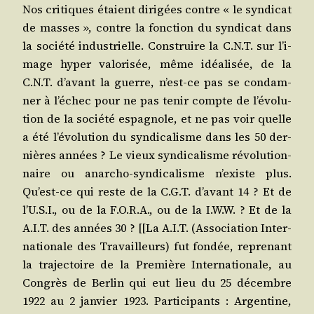
Nos cri­tiques étaient diri­gées contre « le syn­di­cat
de masses », contre la fonc­tion du syn­di­cat dans
la socié­té indus­trielle. Construire la C.N.T. sur l’i­
mage hyper valo­ri­sée, même idéa­li­sée, de la
C.N.T. d’a­vant la guerre, n’est-ce pas se condam­
ner à l’é­chec pour ne pas tenir compte de l’é­vo­lu­
tion de la socié­té espa­gnole, et ne pas voir quelle
a été l’é­vo­lu­tion du syn­di­ca­lisme dans les 50 der­
nières années ? Le vieux syn­di­ca­lisme révo­lu­tion­
naire ou anar­cho-syn­di­ca­lisme n’existe plus.
Qu’est-ce qui reste de la C.G.T. d’a­vant 14 ? Et de
l’U.S.I., ou de la F.O.R.A., ou de la I.W.W. ? Et de la
A.I.T. des années 30 ? [[La A.I.T. (Asso­cia­tion Inter­
na­tio­nale des Tra­vailleurs) fut fon­dée, repre­nant
la tra­jec­toire de la Pre­mière Inter­na­tio­nale, au
Congrès de Ber­lin qui eut lieu du 25 décembre
1922 au 2 jan­vier 1923. Par­ti­ci­pants : Argen­tine,