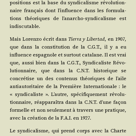
posi­tions est la base du syn­di­ca­lisme révo­lu­tion­
naire fran­çais dont l’in­fluence dans les for­mu­la­
tions théo­riques de l’a­nar­cho-syn­di­ca­lisme est
indiscutable.
Mais Loren­zo écrit dans
Tier­ra y Liber­tad
, en 1907,
que dans la consti­tu­tion de la C.G.T., il y a eu
influence espa­gnole et sur­tout cata­lane. Il est vrai
que, aus­si bien dans la C.G.T., Syn­di­ca­liste Révo­
lu­tion­naire, que dans la C.N.T. his­to­rique se
concré­tise un des conte­nus théo­riques de l’aile
anti­au­to­ri­taire de la Pre­mière Inter­na­tio­nale : le
« syn­di­ca­liste ». L’autre, spé­ci­fi­que­ment révo­lu­
tion­naire, réap­pa­raî­tra dans la C.N.T. d’une façon
for­melle et non seule­ment à tra­vers une pra­tique,
avec la créa­tion de la F.A.I. en 1927.
Le syn­di­ca­lisme, qui prend corps avec la Charte