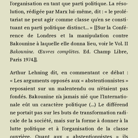
l’or­ga­ni­sa­tion en tant que par­ti poli­tique. La réso­
lu­tion, rédi­gée par Marx lui-même, dit : « le pro­lé­
ta­riat ne peut agir comme classe qu’en se consti­
tuant en par­ti poli­tique dis­tinct… » [[Sur la Confé­
rence de Londres et la mani­pu­la­tion contre
Bakou­nine à laquelle elle don­na lieu, voir le Vol. II
Bakou­nine. Œuvres com­plètes
. Ed. Champ Libre,
Paris 1974.]].
Arthur Leh­ning dit, en com­men­tant ce débat :
« Les argu­ments oppo­sés aux « abs­ten­tion­nistes »
repo­saient sur un mal­en­ten­du ou n’é­taient pas
fon­dés. Bakou­nine n’a jamais nié que l’In­ter­na­tio­
nale eût un carac­tère poli­tique (…) Le dif­fé­rend
ne por­tait pas sur les buts de trans­for­ma­tion radi­
cale de la socié­té, mais sur la forme à don­ner à la
lutte poli­tique et à l’or­ga­ni­sa­tion de la classe
ouvrière. Quant aux « abs­ten­tion­nistes » ils