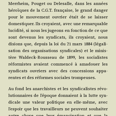
Mer­rheim, Pou­get ou Dele­salle, dans les années
héroïques de la C.G.T. fran­çaise, le grand dan­ger
pour le mou­ve­ment ouvrier était de se lais­ser
domes­ti­quer. Ils croyaient, avec une remar­quable
luci­di­té, si nous les jugeons en fonc­tion de ce que
sont deve­nus les syn­di­cats, ils croyaient, nous
disions que, depuis la loi du 21 mars 1884 (léga­li­
sa­tion des orga­ni­sa­tions syn­di­cales) et le minis­
tère Wal­deck-Rous­seau de 1899, les socia­listes
réfor­mistes avaient com­men­cé à ama­douer les
syn­di­cats ouvriers avec des conces­sions appa­
rentes et des réformes sociales trompeuses.
Au fond les anar­chistes et les syn­di­ca­listes révo­
lu­tion­naires de l’é­poque don­naient à la lutte syn­
di­cale une valeur poli­tique en elle-même, avec
l’es­poir que les tra­vailleurs ne peuvent sou­hai­ter
autre chose que leur éman­ci­pa­tion et que la