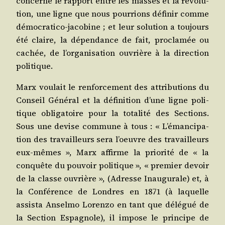
concerne le rap­port entre les masses et la révo­lu­
tion, une ligne que nous pour­rions défi­nir comme
démo­cra­ti­co-jaco­bine ; et leur solu­tion a tou­jours
été claire, la dépen­dance de fait, pro­cla­mée ou
cachée, de l’or­ga­ni­sa­tion ouvrière à la direc­tion
politique.
Marx vou­lait le ren­for­ce­ment des attri­bu­tions du
Conseil Géné­ral et la défi­ni­tion d’une ligne poli­
tique obli­ga­toire pour la tota­li­té des Sec­tions.
Sous une devise com­mune à tous : « L’é­man­ci­pa­
tion des tra­vailleurs sera l’oeuvre des tra­vailleurs
eux-mêmes », Marx affirme la prio­ri­té de « la
conquête du pou­voir poli­tique », « pre­mier devoir
de la classe ouvrière », (Adresse Inau­gu­rale) et, à
la Confé­rence de Londres en 1871 (à laquelle
assis­ta Ansel­mo Loren­zo en tant que délé­gué de
la Sec­tion Espa­gnole), il impose le prin­cipe de