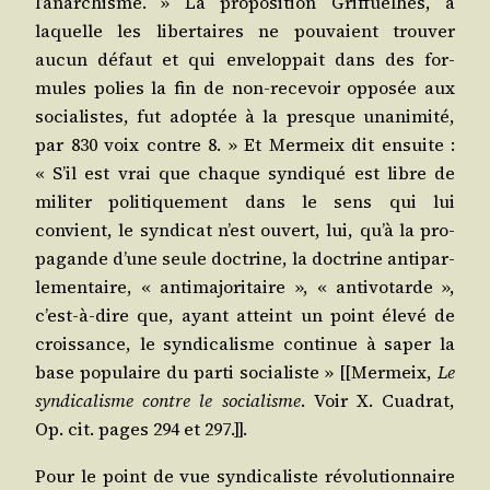
l’a­nar­chisme. » La pro­po­si­tion Grif­fuelhes, à
laquelle les liber­taires ne pou­vaient trou­ver
aucun défaut et qui enve­lop­pait dans des for­
mules polies la fin de non-rece­voir oppo­sée aux
socia­listes, fut adop­tée à la presque una­ni­mi­té,
par 830 voix contre 8. » Et Mer­meix dit ensuite :
« S’il est vrai que chaque syn­di­qué est libre de
mili­ter poli­ti­que­ment dans le sens qui lui
convient, le syn­di­cat n’est ouvert, lui, qu’à la pro­
pa­gande d’une seule doc­trine, la doc­trine anti­par­
le­men­taire, « anti­ma­jo­ri­taire », « anti­vo­tarde »,
c’est-à-dire que, ayant atteint un point éle­vé de
crois­sance, le syn­di­ca­lisme conti­nue à saper la
base popu­laire du par­ti socia­liste » [[Mer­meix,
Le
syn­di­ca­lisme contre le socia­lisme
. Voir X. Cua­drat,
Op. cit. pages 294 et 297.]].
Pour le point de vue syn­di­ca­liste révo­lu­tion­naire