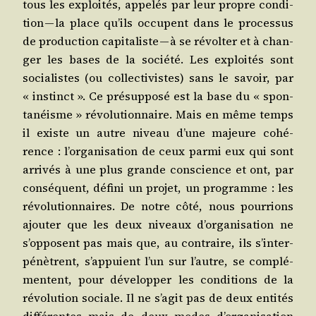
tous les exploi­tés, appe­lés par leur propre condi­
tion — la place qu’ils occupent dans le pro­ces­sus
de pro­duc­tion capi­ta­liste — à se révol­ter et à chan­
ger les bases de la socié­té. Les exploi­tés sont
socia­listes (ou col­lec­ti­vistes) sans le savoir, par
« ins­tinct ». Ce pré­sup­po­sé est la base du « spon­
ta­néisme » révo­lu­tion­naire. Mais en même temps
il existe un autre niveau d’une majeure cohé­
rence : l’or­ga­ni­sa­tion de ceux par­mi eux qui sont
arri­vés à une plus grande conscience et ont, par
consé­quent, défi­ni un pro­jet, un pro­gramme : les
révo­lu­tion­naires. De notre côté, nous pour­rions
ajou­ter que les deux niveaux d’or­ga­ni­sa­tion ne
s’op­posent pas mais que, au contraire, ils s’in­ter­
pé­nètrent, s’ap­puient l’un sur l’autre, se com­plé­
mentent, pour déve­lop­per les condi­tions de la
révo­lu­tion sociale. Il ne s’a­git pas de deux enti­tés
dif­fé­rentes mais de deux modes d’or­ga­ni­sa­tion