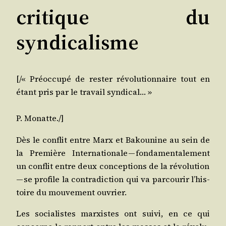
critique du
syndicalisme
[/​« Pré­oc­cu­pé de res­ter révo­lu­tion­naire tout en
étant pris par le tra­vail syndical… »
P. Monatte./]
Dès le conflit entre Marx et Bakou­nine au sein de
la Pre­mière Inter­na­tio­nale — fon­da­men­ta­le­ment
un conflit entre deux concep­tions de la révo­lu­tion
— se pro­file la contra­dic­tion qui va par­cou­rir l’his­
toire du mou­ve­ment ouvrier.
Les socia­listes mar­xistes ont sui­vi, en ce qui