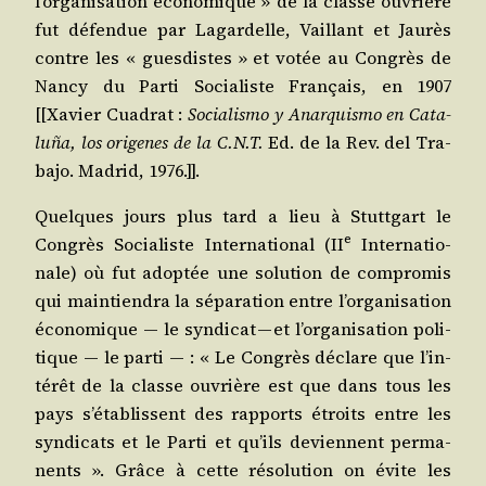
l’or­ga­ni­sa­tion éco­no­mique » de la classe ouvrière
fut défen­due par Lagar­delle, Vaillant et Jau­rès
contre les « gues­distes » et votée au Congrès de
Nan­cy du Par­ti Socia­liste Fran­çais, en 1907
[[Xavier Cua­drat :
Socia­lis­mo y Anar­quis­mo en Cata­
luña, los ori­genes de la C.N.T.
Ed. de la Rev. del Tra­
ba­jo. Madrid, 1976.]].
Quelques jours plus tard a lieu à Stutt­gart le
e
Congrès Socia­liste Inter­na­tio­nal (II
Inter­na­tio­
nale) où fut adop­tée une solu­tion de com­pro­mis
qui main­tien­dra la sépa­ra­tion entre l’or­ga­ni­sa­tion
éco­no­mique ― le syn­di­cat — et l’or­ga­ni­sa­tion poli­
tique ― le par­ti ― : « Le Congrès déclare que l’in­
té­rêt de la classe ouvrière est que dans tous les
pays s’é­ta­blissent des rap­ports étroits entre les
syn­di­cats et le Par­ti et qu’ils deviennent per­ma­
nents ». Grâce à cette réso­lu­tion on évite les