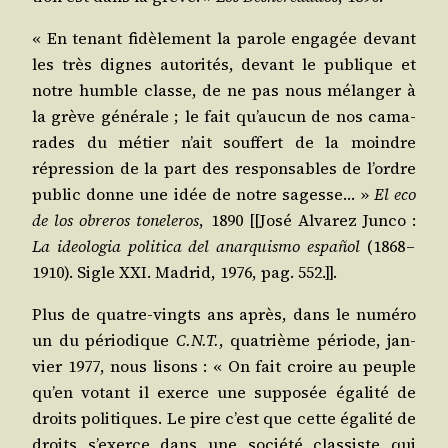
« En tenant fidè­le­ment la parole enga­gée devant
les très dignes auto­ri­tés, devant le publique et
notre humble classe, de ne pas nous mélan­ger à
la grève géné­rale ; le fait qu’au­cun de nos cama­
rades du métier n’ait souf­fert de la moindre
répres­sion de la part des res­pon­sables de l’ordre
public donne une idée de notre sagesse… »
El eco
de los obre­ros tone­le­ros
, 1890 [[José Alva­rez Jun­co :
La ideo­lo­gia poli­ti­ca del anar­quis­mo español
(1868 –
1910). Sigle XXI. Madrid, 1976, pag. 552.]].
Plus de quatre-vingts ans après, dans le numé­ro
un du pério­dique
C.N.T.
, qua­trième période, jan­
vier 1977, nous lisons : « On fait croire au peuple
qu’en votant il exerce une sup­po­sée éga­li­té de
droits poli­tiques. Le pire c’est que cette éga­li­té de
droits s’exerce dans une socié­té clas­siste qui