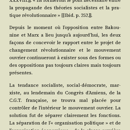
XXXVIII.]]. « Ils for­me­ront le pont néces­saire entre
la pro­pa­gande des théo­ries socia­listes et la pra­
tique révo­lu­tion­naire » [[Ibid. p. 252.]].
Depuis le moment où l’op­po­si­tion entre Bakou­
nine et Marx a lieu jus­qu’à aujourd’­hui, les deux
façons de conce­voir le rap­port entre le pro­jet de
chan­ge­ment révo­lu­tion­naire et le mou­ve­ment
ouvrier conti­nue­ront à exis­ter sous des formes ou
des oppo­si­tions pas tou­jours claires mais tou­jours
présentes.
La ten­dance socia­liste, social-démo­crate, mar­
xiste, au len­de­main du Congrès d’A­miens, de la
C.G.T. fran­çaise, se trou­va mal pla­cée pour
contrô­ler de l’in­té­rieur le mou­ve­ment ouvrier. La
solu­tion fut de sépa­rer clai­re­ment les fonc­tions.
La sépa­ra­tion de l’« orga­ni­sa­tion poli­tique » et de