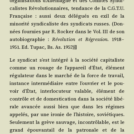
orga­ni­sa­tions d’Al­le­magne et des Comi­tés Syn­di­
ca­listes Révo­lu­tion­naires, ten­dance de la C.G.T.U.
Fran­çaise : aus­si deux délé­gués en exil de la
mino­ri­té syn­di­ca­liste des syn­di­cats russes. (Don­
nées four­nies par R. Rocker dans le Vol. III de son
auto­bio­gra­phie :
Révo­lu­tion et Régres­sion
. 1918 –
1951. Ed. Tupac, Bs. As. 1952)]]
Le syn­di­cat s’est inté­gré à la socié­té capi­ta­liste
comme un rouage de l’ap­pa­reil d’É­tat, élé­ment
régu­la­teur dans le mar­ché de la force de tra­vail,
ins­tance inter­mé­diaire entre l’ou­vrier et le pou­
voir d’É­tat, inter­lo­cu­teur valable, élé­ment de
contrôle et de domes­ti­ca­tion dans la socié­té libé­
rale avan­cée aus­si bien que dans les régimes
appe­lés, par une iro­nie de l’his­toire, sovié­tiques.
Seule­ment la grève sau­vage, incon­trô­lable, est le
grand épou­van­tail de la patro­nale et de la