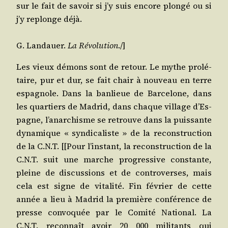
sur le fait de savoir si j’y suis encore plon­gé ou si
j’y replonge déjà.
G. Lan­dauer.
La Révo­lu­tion
./​]
Les vieux démons sont de retour. Le mythe pro­lé­
taire, pur et dur, se fait chair à nou­veau en terre
espa­gnole. Dans la ban­lieue de Bar­ce­lone, dans
les quar­tiers de Madrid, dans chaque vil­lage d’Es­
pagne, l’a­nar­chisme se retrouve dans la puis­sante
dyna­mique « syn­di­ca­liste » de la recons­truc­tion
de la C.N.T. [[Pour l’ins­tant, la recons­truc­tion de la
C.N.T. suit une marche pro­gres­sive constante,
pleine de dis­cus­sions et de contro­verses, mais
cela est signe de vita­li­té. Fin février de cette
année a lieu à Madrid la pre­mière confé­rence de
presse convo­quée par le Comi­té Natio­nal. La
C.N.T. recon­naît avoir 20 000 mili­tants qui