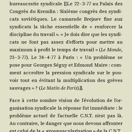
bureau­cra­tie syn­di­cale [[Le 22 – 3‑77 au Palais des
Congrès du Krem­lin : Sixième congrès des syn­di­
cats sovié­tiques. Le cama­rade Bre­j­nev fixe aux
syn­di­cats la tâche essen­tielle de « ren­for­cer la
dis­ci­pline du tra­vail ». « Je dois dire que les syn­di­
cats ne font pas assez d’ef­forts pour mettre au
maxi­mum à pro­fit le temps de tra­vail » (
Le Monde
,
23 – 3‑77). Le 24 – 4‑77 à Paris : « Un pro­blème se
pose pour Georges Séguy et Edmond Maire : com­
ment accroître la pres­sion syn­di­cale sur le pou­
voir tout en évi­tant la mul­ti­pli­ca­tion des grèves
sau­vages » ? (
Le Matin de Paris
).]].
Face à cette sombre vision de l’é­vo­lu­tion de l’or­
ga­ni­sa­tion syn­di­cale la réponse fut immé­diate : le
pro­blème actuel de l’ac­tuelle C.N.T. n’est pas là.
Au contraire, le dan­ger que nous devons affron­ter
est celui de la « grou­pus­cu­la­ri­sa­tion » de la C.N.T.,