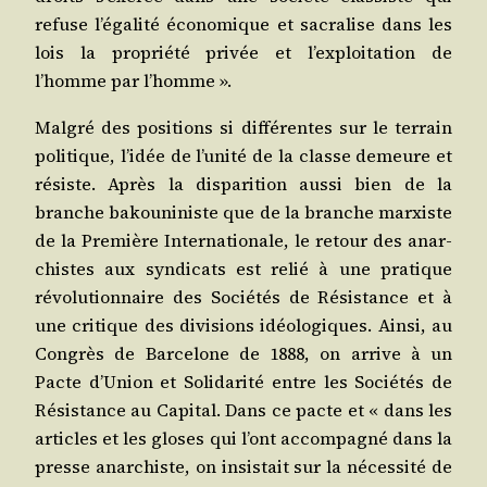
refuse l’é­ga­li­té éco­no­mique et sacra­lise dans les
lois la pro­prié­té pri­vée et l’ex­ploi­ta­tion de
l’homme par l’homme ».
Mal­gré des posi­tions si dif­fé­rentes sur le ter­rain
poli­tique, l’i­dée de l’u­ni­té de la classe demeure et
résiste. Après la dis­pa­ri­tion aus­si bien de la
branche bakou­ni­niste que de la branche mar­xiste
de la Pre­mière Inter­na­tio­nale, le retour des anar­
chistes aux syn­di­cats est relié à une pra­tique
révo­lu­tion­naire des Socié­tés de Résis­tance et à
une cri­tique des divi­sions idéo­lo­giques. Ain­si, au
Congrès de Bar­ce­lone de 1888, on arrive à un
Pacte d’U­nion et Soli­da­ri­té entre les Socié­tés de
Résis­tance au Capi­tal. Dans ce pacte et « dans les
articles et les gloses qui l’ont accom­pa­gné dans la
presse anar­chiste, on insis­tait sur la néces­si­té de