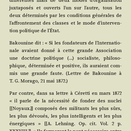
jux­ta­po­sés et ouverts l’un sur l’autre, tous les
deux déter­mi­nés par les condi­tions géné­rales de
l’af­fron­te­ment des classes et le mode d’in­ter­ven­
tion poli­tique de l’État.
Bakou­nine dit : « Si les fon­da­teurs de l’In­ter­na­tio­
nale avaient don­né à cette grande Asso­cia­tion
une doc­trine poli­tique (…) socia­liste, phi­lo­so­
phique, déter­mi­née et posi­tive, ils auraient com­
mis une grande faute. (Lettre de Bakou­nine à
T. G. Mora­go, 21 mai 1872.)
Par contre, dans sa lettre à Céret­ti en mars 1872
« il parle de la néces­si­té de fon­der des nuclei
[[Noyaux.]] com­po­sés des mili­tants les plus sûrs,
les plus dévoués, les plus intel­li­gents et les plus
éner­giques » [[A. Leh­ning. Op. cit. Vol. 2 p.