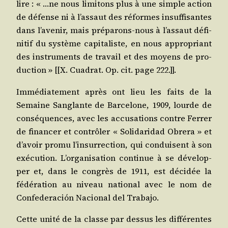
lire : « …ne nous limi­tons plus à une simple action
de défense ni à l’as­saut des réformes insuf­fi­santes
dans l’a­ve­nir, mais pré­pa­rons-nous à l’as­saut défi­
ni­tif du sys­tème capi­ta­liste, en nous appro­priant
des ins­tru­ments de tra­vail et des moyens de pro­
duc­tion » [[X. Cua­drat. Op. cit. page 222.]].
Immé­dia­te­ment après ont lieu les faits de la
Semaine San­glante de Bar­ce­lone, 1909, lourde de
consé­quences, avec les accu­sa­tions contre Fer­rer
de finan­cer et contrô­ler « Soli­da­ri­dad Obre­ra » et
d’a­voir pro­mu l’in­sur­rec­tion, qui conduisent à son
exé­cu­tion. L’or­ga­ni­sa­tion conti­nue à se déve­lop­
per et, dans le congrès de 1911, est déci­dée la
fédé­ra­tion au niveau natio­nal avec le nom de
Confe­de­ra­ción Nacio­nal del Trabajo.
Cette uni­té de la classe par des­sus les dif­fé­rentes