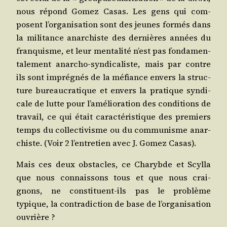
nous répond Gomez Casas. Les gens qui com­
posent l’or­ga­ni­sa­tion sont des jeunes for­més dans
la mili­tance anar­chiste des der­nières années du
fran­quisme, et leur men­ta­li­té n’est pas fon­da­men­
ta­le­ment anar­cho-syn­di­ca­liste, mais par contre
ils sont impré­gnés de la méfiance envers la struc­
ture bureau­cra­tique et envers la pra­tique syn­di­
cale de lutte pour l’a­mé­lio­ra­tion des condi­tions de
tra­vail, ce qui était carac­té­ris­tique des pre­miers
temps du col­lec­ti­visme ou du com­mu­nisme anar­
chiste. (Voir 2 l’en­tre­tien avec J. Gomez Casas).
Mais ces deux obs­tacles, ce Cha­rybde et Scyl­la
que nous connais­sons tous et que nous crai­
gnons, ne consti­tuent-ils pas le pro­blème
typique, la contra­dic­tion de base de l’or­ga­ni­sa­tion
ouvrière ?