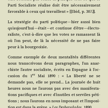
Par­ti Socia­liste réa­lise doit être néces­sai­re­ment
favo­rable à ceux qui tra­vaillent » [[Ibid, p. 307.]].
La stra­té­gie du par­ti poli­tique — hier aus­si bien
qu’au­jourd’­hui — était — et conti­nue d’être — élec­to­
ra­liste, c’est-à-dire que les votes se ramassent là
où l’on peut, de là la néces­si­té de ne pas faire
peur à la bourgeoisie.
Comme exemple de deux men­ta­li­tés dif­fé­rentes
nous trans­cri­vons deux para­graphes, l’un anar­
chiste l’autre socia­liste, écrits en Espagne à l’oc­
er
ca­sion du 1
Mai 1890 : « La liber­té ne se
demande pas, elle se prend… La jour­née de huit
heures nous ne l’au­rons pas avec des mani­fes­ta­
tions paci­fiques et avec d’i­nu­tiles et ser­viles péti­
tions ; nous l’au­rons en nous impo­sant et l’im­po­si­
tion est dans la grève. »
Los Deshe­re­da­dos
, 1890.