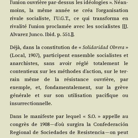
l’u­nion ouvrière par-des­sus les idéo­lo­gies ». Néan­
moins, la même année se créa l’or­ga­ni­sa­tion
rivale socia­liste, l’U.G.T., ce qui trans­for­ma en
riva­li­té l’u­nion pro­cla­mée avec les socia­listes [[J.
Alva­rez Jun­co. Ibid. p. 551.]].
Déjà, dans la consti­tu­tion de «
Soli­da­ri­dad Obre­ra
»
(Local, 1907), par­ti­cipent ensemble socia­listes et
anar­chistes, sans avoir réglé tota­le­ment le
conten­tieux sur les méthodes d’ac­tion, sur le ter­
rain même de la résis­tance ouvrière, par
exemple, et, fon­da­men­ta­le­ment, sur la grève
géné­rale et sur son uti­li­sa­tion paci­fique ou
insurrectionnelle.
Dans le mani­feste par lequel « S.O. » appelle au
congrès de 1908 — d’où sur­gi­ra la Confe­de­ra­ción
Regio­nal de Socie­dades de Resis­ten­cia — on peut