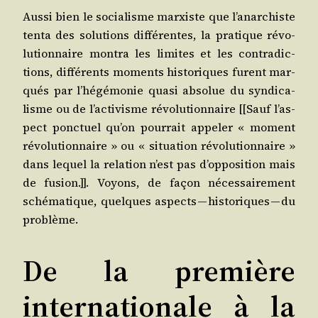
Aus­si bien le socia­lisme mar­xiste que l’a­nar­chiste
ten­ta des solu­tions dif­fé­rentes, la pra­tique révo­
lu­tion­naire mon­tra les limites et les contra­dic­
tions, dif­fé­rents moments his­to­riques furent mar­
qués par l’hé­gé­mo­nie qua­si abso­lue du syn­di­ca­
lisme ou de l’ac­ti­visme révo­lu­tion­naire [[Sauf l’as­
pect ponc­tuel qu’on pour­rait appe­ler « moment
révo­lu­tion­naire » ou « situa­tion révo­lu­tion­naire »
dans lequel la rela­tion n’est pas d’op­po­si­tion mais
de fusion.]]. Voyons, de façon néces­sai­re­ment
sché­ma­tique, quelques aspects — his­to­riques — du
problème.
De la première
internationale à la