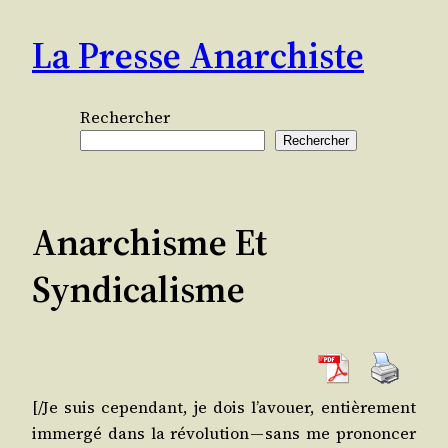
Aller
La Presse Anarchiste
au
contenu
Rechercher
Rechercher
Anarchisme Et
Syndicalisme
[/​Je suis cepen­dant, je dois l’a­vouer, entiè­re­ment
immer­gé dans la révo­lu­tion — sans me pro­non­cer