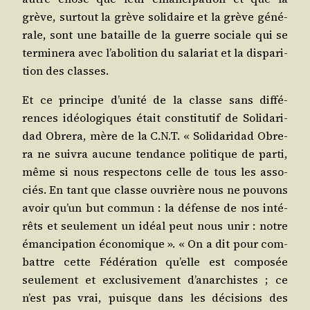
grève, sur­tout la grève soli­daire et la grève géné­
rale, sont une bataille de la guerre sociale qui se
ter­mi­ne­ra avec l’a­bo­li­tion du sala­riat et la dis­pa­ri­
tion des classes.
Et ce prin­cipe d’u­ni­té de la classe sans dif­fé­
rences idéo­lo­giques était consti­tu­tif de Soli­da­ri­
dad Obre­ra, mère de la C.N.T. « Soli­da­ri­dad Obre­
ra ne sui­vra aucune ten­dance poli­tique de par­ti,
même si nous res­pec­tons celle de tous les asso­
ciés. En tant que classe ouvrière nous ne pou­vons
avoir qu’un but com­mun : la défense de nos inté­
rêts et seule­ment un idéal peut nous unir : notre
éman­ci­pa­tion éco­no­mique ». « On a dit pour com­
battre cette Fédé­ra­tion qu’elle est com­po­sée
seule­ment et exclu­si­ve­ment d’a­nar­chistes ; ce
n’est pas vrai, puisque dans les déci­sions des