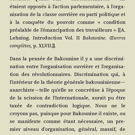
étaient oppo­sés à l’ac­tion par­le­men­taire, à l’or­ga­
ni­sa­tion de la classe ouvrière en par­ti poli­tique et
à la conquête du pou­voir comme « condi­tion
préa­lable de l’é­man­ci­pa­tion des tra­vailleurs » [[A.
Leh­ning. Intro­duc­tion Vol. II
Bakou­nine. Œuvres
com­plètes
, p. XLVII.]].
Dans la pen­sée de Bakou­nine il y a une dis­cri­mi­
na­tion entre l’or­ga­ni­sa­tion ouvrière et l’or­ga­ni­sa­
tion des révo­lu­tion­naires. Dis­cri­mi­na­tion qui, à
l’in­té­rieur de la théo­rie géné­rale bakou­ni­nienne —
anar­chiste — telle qu’elle se concré­tise à l’é­poque
de la scis­sion de l’In­ter­na­tio­nale, aurait pu être
taxée de contra­dic­tion logique. Nous ne le
croyons pas, puisque pour Bakou­nine il existe, ou
se mani­feste comme étant néces­saire, un pre­
mier niveau d’or­ga­ni­sa­tion, géné­ral, mas­sif, de