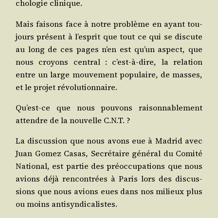
cho­lo­gie clinique.
Mais fai­sons face à notre pro­blème en ayant tou­
jours pré­sent à l’es­prit que tout ce qui se dis­cute
au long de ces pages n’en est qu’un aspect, que
nous croyons cen­tral : c’est-à-dire, la rela­tion
entre un large mou­ve­ment popu­laire, de masses,
et le pro­jet révolutionnaire.
Qu’est-ce que nous pou­vons rai­son­na­ble­ment
attendre de la nou­velle C.N.T. ?
La dis­cus­sion que nous avons eue à Madrid avec
Juan Gomez Casas, Secré­taire géné­ral du Comi­té
Natio­nal, est par­tie des pré­oc­cu­pa­tions que nous
avions déjà ren­con­trées à Paris lors des dis­cus­
sions que nous avions eues dans nos milieux plus
ou moins antisyndicalistes.