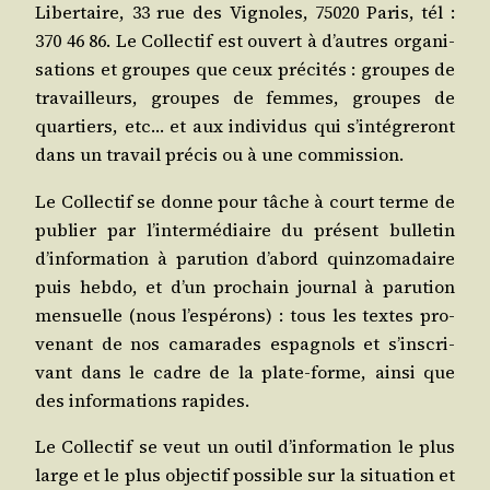
Liber­taire, 33 rue des Vignoles, 75020 Paris, tél :
370 46 86. Le Col­lec­tif est ouvert à d’autres orga­ni­
sa­tions et groupes que ceux pré­ci­tés : groupes de
tra­vailleurs, groupes de femmes, groupes de
quar­tiers, etc… et aux indi­vi­dus qui s’in­té­gre­ront
dans un tra­vail pré­cis ou à une commission.
Le Col­lec­tif se donne pour tâche à court terme de
publier par l’in­ter­mé­diaire du pré­sent bul­le­tin
d’in­for­ma­tion à paru­tion d’a­bord quin­zo­ma­daire
puis heb­do, et d’un pro­chain jour­nal à paru­tion
men­suelle (nous l’es­pé­rons) : tous les textes pro­
ve­nant de nos cama­rades espa­gnols et s’ins­cri­
vant dans le cadre de la plate-forme, ain­si que
des infor­ma­tions rapides.
Le Col­lec­tif se veut un outil d’in­for­ma­tion le plus
large et le plus objec­tif pos­sible sur la situa­tion et