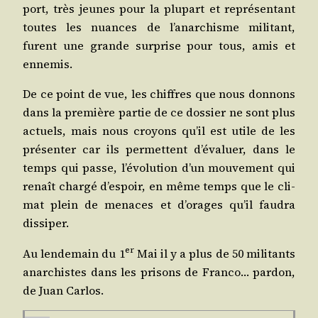
port, très jeunes pour la plu­part et repré­sen­tant
toutes les nuances de l’a­nar­chisme mili­tant,
furent une grande sur­prise pour tous, amis et
ennemis.
De ce point de vue, les chiffres que nous don­nons
dans la pre­mière par­tie de ce dos­sier ne sont plus
actuels, mais nous croyons qu’il est utile de les
pré­sen­ter car ils per­mettent d’é­va­luer, dans le
temps qui passe, l’é­vo­lu­tion d’un mou­ve­ment qui
renaît char­gé d’es­poir, en même temps que le cli­
mat plein de menaces et d’o­rages qu’il fau­dra
dissiper.
er
Au len­de­main du 1
Mai il y a plus de 50 mili­tants
anar­chistes dans les pri­sons de Fran­co… par­don,
de Juan Carlos.