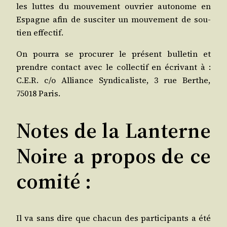
les luttes du mou­ve­ment ouvrier auto­nome en
Espagne afin de sus­ci­ter un mou­ve­ment de sou­
tien effectif.
On pour­ra se pro­cu­rer le pré­sent bul­le­tin et
prendre contact avec le collec­tif en écri­vant à :
C.E.R. c/​o Alliance Syn­di­ca­liste, 3 rue Berthe,
75018 Paris.
Notes de la Lanterne
Noire a propos de ce
comité :
Il va sans dire que cha­cun des par­ti­ci­pants a été