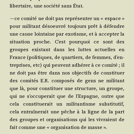
liber­taire, une socié­té sans État.
— ce comi­té ne doit pas repré­sen­ter un « espace »
pour mili­tant désoeu­vré tou­jours prêt à défendre
une cause loin­taine par exo­tisme, et à accep­ter la
situa­tion proche. C’est pour­quoi ce sont des
groupes exis­tant dans les luttes actuelles en
France (poli­tiques, de quar­tiers, de femmes, d’en­
tre­prises, etc) qui peuvent adhé­rer à ce comi­té ; il
ne doit pas être dans nos objec­tifs de consti­tuer
des comi­tés E.R. com­po­sés de gens ne mili­tant
que là, pour consti­tuer une struc­ture, un groupe,
qui ne s’oc­cu­pe­rait que de l’Es­pagne, outre que
cela consti­tue­rait un mili­tan­tisme sub­sti­tu­tif,
cela entraî­ne­rait une pêche à la ligne de la part
des groupes et orga­ni­sa­tions qui les vivraient de
fait comme une « orga­ni­sa­tion de masse ».