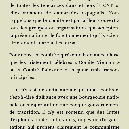
de tontes les ten­dances dans et hors la CNT, si
elles viennent de cama­rades espa­gnols. Nous
rap­pe­lons que le comi­té est par ailleurs ouvert à
tous les groupes ou orga­ni­sa­tions qui acceptent
la pré­sen­ta­tion et le fonc­tion­ne­ment qu’ils soient
stric­te­ment anar­chistes ou pas.
Pour nous, ce comi­té repré­sente bien autre chose
que les tris­te­ment célèbres « Comi­té Viet­nam »
ou « Comi­té Pales­tine » et pour trois rai­sons
principales :
— il n’y est défen­du aucune posi­tion fron­tiste,
c’est-à-dire d’al­liance avec une bour­geoi­sie natio­
nale ou sup­por­tant un quel­conque gou­ver­ne­ment
de tran­si­tion. Il n’y est sou­te­nu que des luttes
d’ex­ploi­tés ou des luttes de groupes ou d’or­ga­ni­
sa­tions qui prônent clai­re­ment le com­mu­nisme