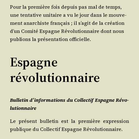
Pour la pre­mière fois depuis pas mal de temps,
une ten­ta­tive uni­taire a vu le jour dans le mou­ve­
ment anar­chiste fran­çais ; il s’a­git de la créa­tion
d’un Comi­té Espagne Révo­lu­tion­naire dont nous
publions la pré­sen­ta­tion officielle.
Espagne
révolutionnaire
Bul­le­tin d’in­for­ma­tions du Col­lec­tif Espagne Révo­
lu­tion­naire
Le pré­sent bul­le­tin est la pre­mière expres­sion
publique du Col­lec­tif Espagne Révolutionnaire.