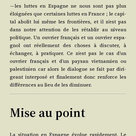
— les luttes en Espagne ne nous sont pas plus
éloi­gnées que cer­taines luttes en France ; le capi­
tal abo­lit lui même les fron­tières, et il n’est pas
dans notre atten­tion de les réta­blir au niveau
poli­tique. Un ouvrier fran­çais et un ouvrier espa­
gnol ont réel­le­ment des choses à dis­cu­ter, à
échan­ger, à pra­ti­quer. Ce n’est pas le cas d’un
ouvrier fran­çais et d’un pay­san viet­na­mien ou
pales­ti­nien car alors le dia­logue se fait par diri­
geant inter­po­sé et fina­le­ment donc ren­force les
dif­fé­rences au lieu de les diminuer.
Mise au point
La situa­tion en Espagne évo­lue rapi­de­ment. Le