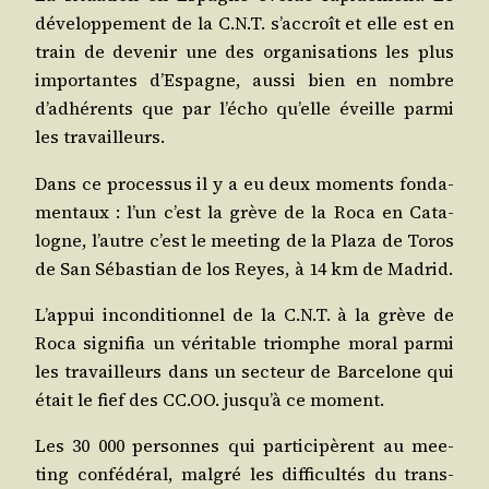
déve­lop­pe­ment de la C.N.T. s’ac­croît et elle est en
train de deve­nir une des orga­ni­sa­tions les plus
impor­tantes d’Es­pagne, aus­si bien en nombre
d’adhé­rents que par l’é­cho qu’elle éveille par­mi
les travailleurs.
Dans ce pro­ces­sus il y a eu deux moments fon­da­
men­taux : l’un c’est la grève de la Roca en Cata­
logne, l’autre c’est le mee­ting de la Pla­za de Toros
de San Sébas­tian de los Reyes, à 14 km de Madrid.
L’ap­pui incon­di­tion­nel de la C.N.T. à la grève de
Roca signi­fia un véri­table triomphe moral par­mi
les tra­vailleurs dans un sec­teur de Bar­ce­lone qui
était le fief des CC.OO. jus­qu’à ce moment.
Les 30 000 per­sonnes qui par­ti­ci­pèrent au mee­
ting confé­dé­ral, mal­gré les dif­fi­cul­tés du trans­