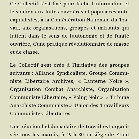
Ce Col­lec­tif s’est fixé pour tâche l’in­for­ma­tion et
le sou­tien aux luttes ouvrières et popu­laires anti­
ca­pi­ta­listes, à la Confé­dé­ra­tion Natio­nale du Tra­
vail, aux orga­ni­sa­tions, groupes et mili­tants qui
luttent dans le sens de l’au­to­no­mie et de l’u­ni­té
ouvrière, d’une pra­tique révo­lu­tion­naire de masse
et de classe.
Le Col­lec­tif s’est créé à l’i­ni­tia­tive des groupes
sui­vants : Alliance Syn­di­ca­liste, Groupe Com­mu­
niste Liber­taire Archives, « Lan­terne Noire »,
Orga­ni­sa­tion Com­bat Anar­chiste, Orga­ni­sa­tion
Com­mu­niste Liber­taire, « Poing Noir », « Tri­bune
Anar­chiste Com­mu­niste », Union des Tra­vailleurs
Com­mu­nistes Libertaires.
Une réunion heb­do­ma­daire de tra­vail est orga­ni­
sée tous les mar­dis, à 19 h 30 au siège de Front