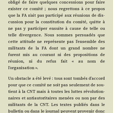
obli­gé de faire quelques conces­sions pour faire
exis­ter ce comi­té ; nous regret­tons à ce pro­pos
que la FA n’ait pas par­ti­ci­pé aux réunions de dis­
cus­sion pour la consti­tu­tion du comi­té, quitte à
ne pas y par­ti­ci­per ensuite à cause de telle ou
telle diver­gence. Nous sommes per­sua­dés que
cette atti­tude ne repré­sente pas l’en­semble des
mili­tants de la FA dont un grand nombre ne
furent mis au cou­rant ni des pro­po­si­tions de
réunion, ni du refus fait « au nom de
l’organisation ».
Un obs­tacle a été levé : tous sont tom­bés d’ac­cord
pour que ce comi­té ne soit pas seule­ment de sou­
tient à la CNT mais à toutes les luttes révo­lu­tion­
naires et anti­au­to­ri­taires menées ou non par des
mili­tants de la CNT. Les textes publiés dans le
bul­le­tin ou dans le jour­nal peuvent pro­ve­nir donc