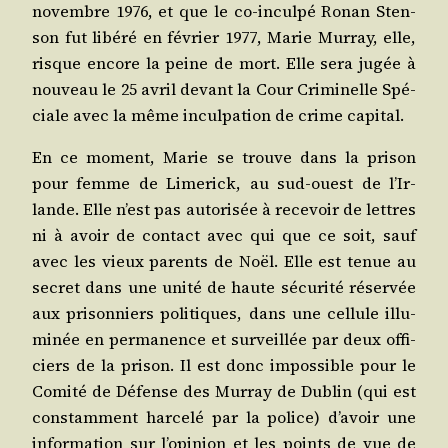
novembre 1976, et que le co-incul­pé Ronan Sten­
son fut libé­ré en février 1977, Marie Mur­ray, elle,
risque encore la peine de mort. Elle sera jugée à
nou­veau le 25 avril devant la Cour Cri­mi­nelle Spé­
ciale avec la même incul­pa­tion de crime capital.
En ce moment, Marie se trouve dans la pri­son
pour femme de Lime­rick, au sud-ouest de l’Ir­
lande. Elle n’est pas auto­ri­sée à rece­voir de lettres
ni à avoir de contact avec qui que ce soit, sauf
avec les vieux parents de Noël. Elle est tenue au
secret dans une uni­té de haute sécu­ri­té réser­vée
aux pri­son­niers poli­tiques, dans une cel­lule illu­
mi­née en per­ma­nence et sur­veillée par deux offi­
ciers de la pri­son. Il est donc impos­sible pour le
Comi­té de Défense des Mur­ray de Dublin (qui est
constam­ment har­ce­lé par la police) d’a­voir une
infor­ma­tion sur l’o­pi­nion et les points de vue de