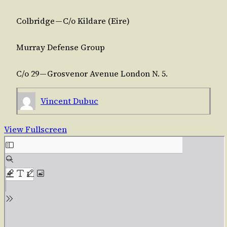
Col­bridge — C/​o Kil­dare (Eire)
Mur­ray Defense Group
C/​o 29 — Gros­ve­nor Ave­nue Lon­don N. 5.
Vincent Dubuc
View Fullscreen