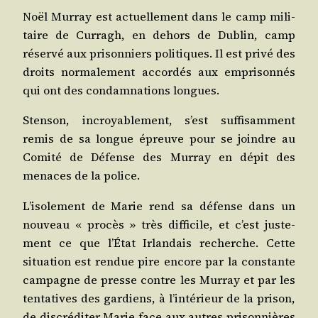
Noël Mur­ray est actuel­le­ment dans le camp mili­
taire de Cur­ragh, en dehors de Dublin, camp
réser­vé aux pri­son­niers poli­tiques. Il est pri­vé des
droits nor­ma­le­ment accor­dés aux empri­son­nés
qui ont des condam­na­tions longues.
Sten­son, incroya­ble­ment, s’est suf­fi­sam­ment
remis de sa longue épreuve pour se joindre au
Comi­té de Défense des Mur­ray en dépit des
menaces de la police.
L’i­so­le­ment de Marie rend sa défense dans un
nou­veau « pro­cès » très dif­fi­cile, et c’est jus­te­
ment ce que l’É­tat Irlan­dais recherche. Cette
situa­tion est ren­due pire encore par la constante
cam­pagne de presse contre les Mur­ray et par les
ten­ta­tives des gar­diens, à l’in­té­rieur de la pri­son,
de dis­cré­di­ter Marie face aux autres pri­son­nières