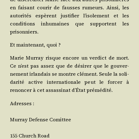
en fai­sant cou­rir de fausses rumeurs. Ain­si, les
auto­ri­tés espèrent jus­ti­fier l’i­so­le­ment et les
condi­tions inhu­maines que sup­portent les
prisonniers.
Et main­te­nant, quoi ?
Marie Mur­ray risque encore un ver­dict de mort.
Ce n’est pas assez que de dési­rer que le gou­ver­
ne­ment irlan­dais se montre clé­ment. Seule la soli­
da­ri­té active inter­na­tio­nale peut le for­cer à
renon­cer à cet assas­si­nat d’É­tat prémédité.
Adresses :
Mur­ray Defense Comittee
155 Church Road