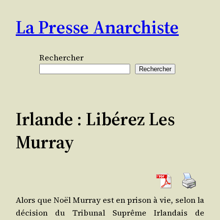
Aller
La Presse Anarchiste
au
contenu
Rechercher
Rechercher
Irlande : Libérez Les
Murray
Alors que Noël Mur­ray est en pri­son à vie, selon la
déci­sion du Tri­bu­nal Suprême Irlan­dais de