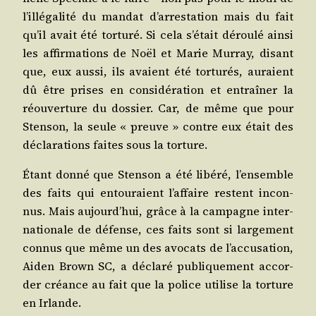
l’illé­ga­li­té du man­dat d’ar­res­ta­tion mais du fait
qu’il avait été tor­tu­ré. Si cela s’é­tait dérou­lé ain­si
les affir­ma­tions de Noël et Marie Mur­ray, disant
que, eux aus­si, ils avaient été tor­tu­rés, auraient
dû être prises en consi­dé­ra­tion et entraî­ner la
réou­ver­ture du dos­sier. Car, de même que pour
Sten­son, la seule « preuve » contre eux était des
décla­ra­tions faites sous la torture.
Étant don­né que Sten­son a été libé­ré, l’en­semble
des faits qui entou­raient l’af­faire res­tent incon­
nus. Mais aujourd’­hui, grâce à la cam­pagne inter­
na­tio­nale de défense, ces faits sont si lar­ge­ment
connus que même un des avo­cats de l’ac­cu­sa­tion,
Aiden Brown SC, a décla­ré publi­que­ment accor­
der créance au fait que la police uti­lise la tor­ture
en Irlande.