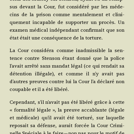
sus devant la Cour, fut consi­dé­ré par les méde­
cins de la pri­son comme men­ta­le­ment et cli­ni­
que­ment inca­pable de sup­por­ter un pro­cès. Un
exa­men médi­cal indé­pen­dant confir­mait que son
état était une consé­quence de la torture.
La Cour consi­dé­ra comme inad­mis­sible la sen­
tence contre Sten­son étant don­né que la police
l’a­vait arrê­té sans man­dat légal (ce qui ren­dait sa
déten­tion illé­gale), et comme il n’y avait pas
d’autres preuves contre lui la Cour l’a décla­ré non
cou­pable et il a été libéré.
Cepen­dant, s’il n’a­vait pas été libé­ré grâce à cette
« for­ma­li­té légale », la preuve acca­blante (légale
et médi­cale) qu’il avait été tor­tu­ré, sur laquelle
repo­sait sa défense, aurait for­cée la Cour Cri­mi­
nelle Spé­ciale à le faire — non pas pour le motif de