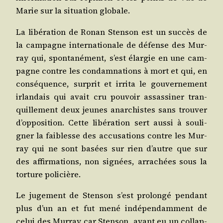
Marie sur la situa­tion globale.
La libé­ra­tion de Ronan Sten­son est un suc­cès de
la cam­pagne inter­na­tio­nale de défense des Mur­
ray qui, spon­ta­né­ment, s’est élar­gie en une cam­
pagne contre les condam­na­tions à mort et qui, en
consé­quence, sur­prit et irri­ta le gou­ver­ne­ment
irlan­dais qui avait cru pou­voir assas­si­ner tran­
quille­ment deux jeunes anar­chistes sans trou­ver
d’op­po­si­tion. Cette libé­ra­tion sert aus­si à sou­li­
gner la fai­blesse des accu­sa­tions contre les Mur­
ray qui ne sont basées sur rien d’autre que sur
des affir­ma­tions, non signées, arra­chées sous la
tor­ture policière.
Le juge­ment de Sten­son s’est pro­lon­gé pen­dant
plus d’un an et fut mené indé­pen­dam­ment de
celui des Mur­ray car Sten­son, ayant eu un col­lap­