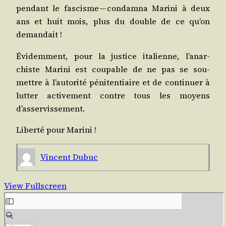
pen­dant le fas­cisme — condam­na Mari­ni à deux
ans et huit mois, plus du double de ce qu’on
demandait !
Évi­dem­ment, pour la jus­tice ita­lienne, l’a­nar­
chiste Mari­ni est cou­pable de ne pas se sou­
mettre à l’au­to­ri­té péni­ten­tiaire et de conti­nuer à
lut­ter acti­ve­ment contre tous les moyens
d’asservissement.
Liber­té pour Marini !
Vincent Dubuc
View Fullscreen