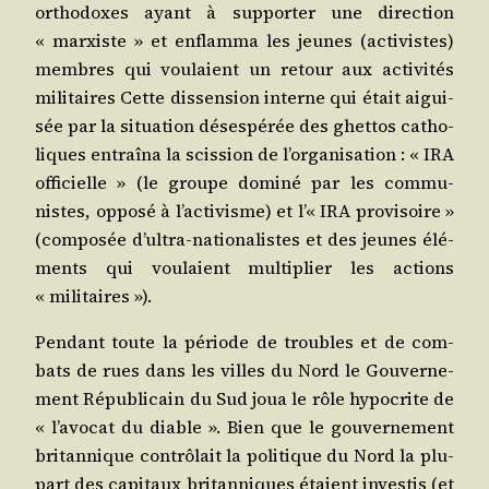
ortho­doxes ayant à sup­por­ter une direc­tion
« mar­xiste » et enflam­ma les jeunes (acti­vistes)
membres qui vou­laient un retour aux acti­vi­tés
mili­taires Cette dis­sen­sion interne qui était aigui­
sée par la situa­tion déses­pé­rée des ghet­tos catho­
liques entraî­na la scis­sion de l’or­ga­ni­sa­tion : « IRA
offi­cielle » (le groupe domi­né par les com­mu­
nistes, oppo­sé à l’ac­ti­visme) et l’« IRA pro­vi­soire »
(com­po­sée d’ul­tra-natio­na­listes et des jeunes élé­
ments qui vou­laient mul­ti­plier les actions
« militaires »).
Pen­dant toute la période de troubles et de com­
bats de rues dans les villes du Nord le Gou­ver­ne­
ment Répu­bli­cain du Sud joua le rôle hypo­crite de
« l’a­vo­cat du diable ». Bien que le gou­ver­ne­ment
bri­tan­nique contrô­lait la poli­tique du Nord la plu­
part des capi­taux bri­tan­niques étaient inves­tis (et