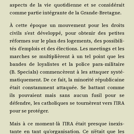
aspects de la vie quo­ti­dienne et se consi­dé­rait
comme par­tie inté­grante de la Grande-Bretagne.
À cette époque un mou­ve­ment pour les droits
civils s’est déve­lop­pé, pour obte­nir des petites
réformes sur le plan des loge­ments, des pos­si­bi­li­
tés d’emplois et des élec­tions. Les mee­tings et les
marches se mul­ti­plièrent à un tel point que les
bandes de loya­listes et la police para-mili­taire
(B. Spe­cials) com­men­cèrent à les atta­quer sys­té­
ma­ti­que­ment. De ce fait, la mino­ri­té répu­bli­caine
était constam­ment atta­quée. Se bat­tant comme
ils pou­vaient mais sans aucun fusil pour se
défendre, les catho­liques se tour­nèrent vers l’I­RA
pour se protéger.
Mais à ce moment-là l’I­RA était presque inexis­
tante en tant qu’or­ga­ni­sa­tion. Ce n’é­tait que les