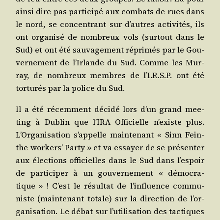
ain­si dire pas par­ti­ci­pé aux com­bats de rues dans
le nord, se concen­trant sur d’autres acti­vi­tés, ils
ont orga­ni­sé de nom­breux vols (sur­tout dans le
Sud) et ont été sau­va­ge­ment répri­més par le Gou­
ver­ne­ment de l’Ir­lande du Sud. Comme les Mur­
ray, de nom­breux membres de l’I.R.S.P. ont été
tor­tu­rés par la police du Sud.
Il a été récem­ment déci­dé lors d’un grand mee­
ting à Dublin que l’I­RA Offi­cielle n’existe plus.
L’Or­ga­ni­sa­tion s’ap­pelle main­te­nant « Sinn Fein-
the wor­kers’ Par­ty » et va essayer de se pré­sen­ter
aux élec­tions offi­cielles dans le Sud dans l’es­poir
de par­ti­ci­per à un gou­ver­ne­ment « démo­cra­
tique » ! C’est le résul­tat de l’in­fluence com­mu­
niste (main­te­nant totale) sur la direc­tion de l’or­
ga­ni­sa­tion. Le débat sur l’u­ti­li­sa­tion des tac­tiques