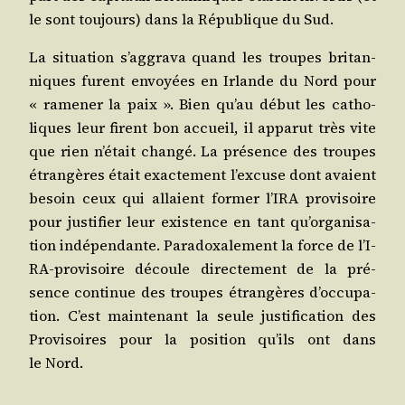
le sont tou­jours) dans la Répu­blique du Sud.
La situa­tion s’ag­gra­va quand les troupes bri­tan­
niques furent envoyées en Irlande du Nord pour
« rame­ner la paix ». Bien qu’au début les catho­
liques leur firent bon accueil, il appa­rut très vite
que rien n’é­tait chan­gé. La pré­sence des troupes
étran­gères était exac­te­ment l’ex­cuse dont avaient
besoin ceux qui allaient for­mer l’I­RA pro­vi­soire
pour jus­ti­fier leur exis­tence en tant qu’or­ga­ni­sa­
tion indé­pen­dante. Para­doxa­le­ment la force de l’I­
RA-pro­vi­soire découle direc­te­ment de la pré­
sence conti­nue des troupes étran­gères d’oc­cu­pa­
tion. C’est main­te­nant la seule jus­ti­fi­ca­tion des
Pro­vi­soires pour la posi­tion qu’ils ont dans
le Nord.