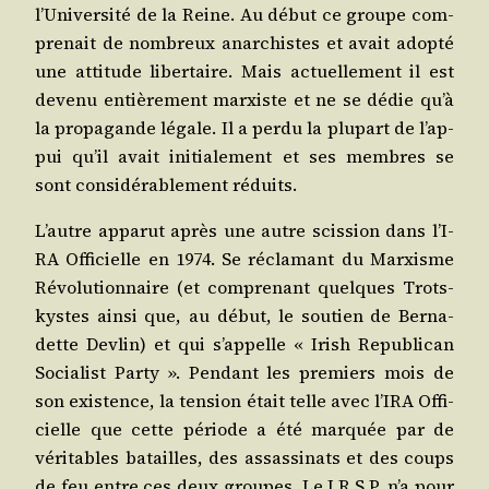
l’U­ni­ver­si­té de la Reine. Au début ce groupe com­
pre­nait de nom­breux anar­chistes et avait adop­té
une atti­tude liber­taire. Mais actuel­le­ment il est
deve­nu entiè­re­ment mar­xiste et ne se dédie qu’à
la pro­pa­gande légale. Il a per­du la plu­part de l’ap­
pui qu’il avait ini­tia­le­ment et ses membres se
sont consi­dé­ra­ble­ment réduits.
L’autre appa­rut après une autre scis­sion dans l’I­
RA Offi­cielle en 1974. Se récla­mant du Mar­xisme
Révo­lu­tion­naire (et com­pre­nant quelques Trots­
kystes ain­si que, au début, le sou­tien de Ber­na­
dette Dev­lin) et qui s’ap­pelle « Irish Repu­bli­can
Socia­list Par­ty ». Pen­dant les pre­miers mois de
son exis­tence, la ten­sion était telle avec l’I­RA Offi­
cielle que cette période a été mar­quée par de
véri­tables batailles, des assas­si­nats et des coups
de feu entre ces deux groupes. Le I.R.S.P. n’a pour