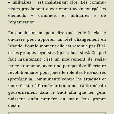
« mili­taires » est main­te­nant clos. Les com­mu­
nistes pro­clament ouver­te­ment avoir extir­pé les
élé­ments « cri­mi­nels et mili­taires » de
l’organisation.
En conclu­sion on peut dire que seule la classe
ouvrière peut appor­ter un réel chan­ge­ment en
Irlande. Pour le moment elle est rete­nue par l’I­RA
et les groupes loya­listes (qua­si-fas­cistes). Ce qu’il
faut main­te­nant c’est un mou­ve­ment de résis­
tance auto­nome, avec une pers­pec­tive liber­taire
révo­lu­tion­naire pour jouer le rôle des Pro­vi­soires
(pro­té­ger la Com­mu­nau­té contre les attaques et
pour résis­ter à l’ar­mée bri­tan­nique et à l’ar­mée du
gou­ver­ne­ment dans le Sud) afin que les gens
puissent enfin prendre en main leur propre
destin.