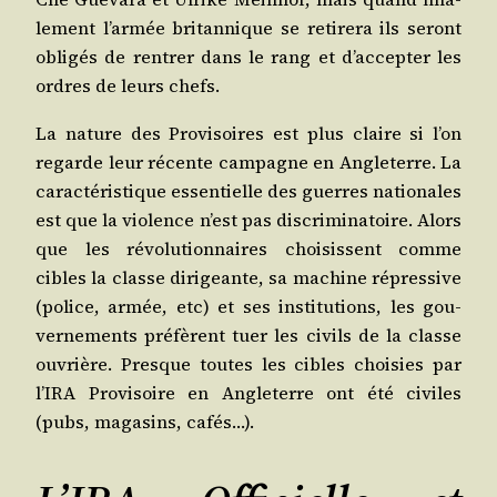
le­ment l’ar­mée bri­tan­nique se reti­re­ra ils seront
obli­gés de ren­trer dans le rang et d’ac­cep­ter les
ordres de leurs chefs.
La nature des Pro­vi­soires est plus claire si l’on
regarde leur récente cam­pagne en Angle­terre. La
carac­té­ris­tique essen­tielle des guerres natio­nales
est que la vio­lence n’est pas dis­cri­mi­na­toire. Alors
que les révo­lu­tion­naires choi­sissent comme
cibles la classe diri­geante, sa machine répres­sive
(police, armée, etc) et ses ins­ti­tu­tions, les gou­
ver­ne­ments pré­fèrent tuer les civils de la classe
ouvrière. Presque toutes les cibles choi­sies par
l’I­RA Pro­vi­soire en Angle­terre ont été civiles
(pubs, maga­sins, cafés…).