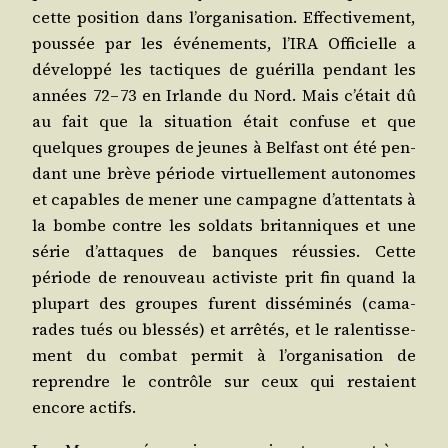
cette posi­tion dans l’or­ga­ni­sa­tion. Effec­ti­ve­ment,
pous­sée par les évé­ne­ments, l’I­RA Offi­cielle a
déve­lop­pé les tac­tiques de gué­rilla pen­dant les
années 72 – 73 en Irlande du Nord. Mais c’é­tait dû
au fait que la situa­tion était confuse et que
quelques groupes de jeunes à Bel­fast ont été pen­
dant une brève période vir­tuel­le­ment auto­nomes
et capables de mener une cam­pagne d’at­ten­tats à
la bombe contre les sol­dats bri­tan­niques et une
série d’at­taques de banques réus­sies. Cette
période de renou­veau acti­viste prit fin quand la
plu­part des groupes furent dis­sé­mi­nés (cama­
rades tués ou bles­sés) et arrê­tés, et le ralen­tis­se­
ment du com­bat per­mit à l’or­ga­ni­sa­tion de
reprendre le contrôle sur ceux qui res­taient
encore actifs.