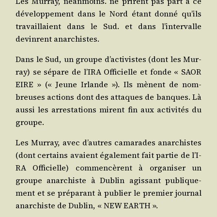
Les Mur­ray, néan­moins. ne prirent pas part à ce
déve­lop­pe­ment dans le Nord étant don­né qu’ils
tra­vaillaient dans le Sud. et dans l’in­ter­valle
devinrent anarchistes.
Dans le Sud, un groupe d’ac­ti­vistes (dont les Mur­
ray) se sépare de l’I­RA Offi­cielle et fonde « SAOR
EIRE » (« Jeune Irlande »). Ils mènent de nom­
breuses actions dont des attaques de banques. Là
aus­si les arres­ta­tions mirent fin aux acti­vi­tés du
groupe.
Les Mur­ray, avec d’autres cama­rades anar­chistes
(dont cer­tains avaient éga­le­ment fait par­tie de l’I­
RA Offi­cielle) com­men­cèrent à orga­ni­ser un
groupe anar­chiste à Dublin agis­sant publi­que­
ment et se pré­pa­rant à publier le pre­mier jour­nal
anar­chiste de Dublin, « NEW EARTH ».