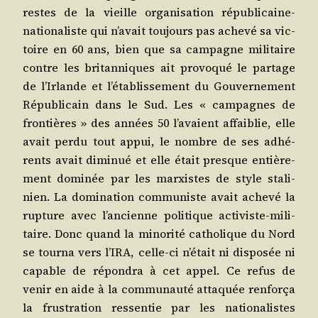
restes de la vieille orga­ni­sa­tion répu­bli­caine-
natio­na­liste qui n’a­vait tou­jours pas ache­vé sa vic­
toire en 60 ans, bien que sa cam­pagne mili­taire
contre les bri­tan­niques ait pro­vo­qué le par­tage
de l’Ir­lande et l’é­ta­blis­se­ment du Gou­ver­ne­ment
Répu­bli­cain dans le Sud. Les « cam­pagnes de
fron­tières » des années 50 l’a­vaient affai­blie, elle
avait per­du tout appui, le nombre de ses adhé­
rents avait dimi­nué et elle était presque entiè­re­
ment domi­née par les mar­xistes de style sta­li­
nien. La domi­na­tion com­mu­niste avait ache­vé la
rup­ture avec l’an­cienne poli­tique acti­viste-mili­
taire. Donc quand la mino­ri­té catho­lique du Nord
se tour­na vers l’I­RA, celle-ci n’é­tait ni dis­po­sée ni
capable de répon­dra à cet appel. Ce refus de
venir en aide à la com­mu­nau­té atta­quée ren­for­ça
la frus­tra­tion res­sen­tie par les natio­na­listes