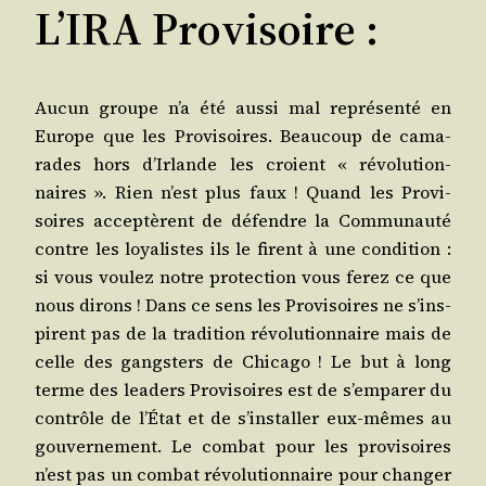
L’IRA Provisoire :
Aucun groupe n’a été aus­si mal repré­sen­té en
Europe que les Pro­vi­soires. Beau­coup de cama­
rades hors d’Ir­lande les croient « révo­lu­tion­
naires ». Rien n’est plus faux ! Quand les Pro­vi­
soires acce­ptèrent de défendre la Com­mu­nau­té
contre les loya­listes ils le firent à une condi­tion :
si vous vou­lez notre pro­tec­tion vous ferez ce que
nous dirons ! Dans ce sens les Pro­vi­soires ne s’ins­
pirent pas de la tra­di­tion révo­lu­tion­naire mais de
celle des gang­sters de Chi­ca­go ! Le but à long
terme des lea­ders Pro­vi­soires est de s’emparer du
contrôle de l’É­tat et de s’ins­tal­ler eux-mêmes au
gou­ver­ne­ment. Le com­bat pour les pro­vi­soires
n’est pas un com­bat révo­lu­tion­naire pour chan­ger