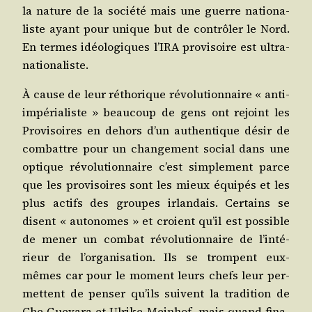
la nature de la socié­té mais une guerre natio­na­
liste ayant pour unique but de contrô­ler le Nord.
En termes idéo­lo­giques l’I­RA pro­vi­soire est ultra-
nationaliste.
À cause de leur rétho­rique révo­lu­tion­naire « anti-
impé­ria­liste » beau­coup de gens ont rejoint les
Pro­vi­soires en dehors d’un authen­tique désir de
com­battre pour un chan­ge­ment social dans une
optique révo­lu­tion­naire c’est sim­ple­ment parce
que les pro­vi­soires sont les mieux équi­pés et les
plus actifs des groupes irlan­dais. Cer­tains se
disent « auto­nomes » et croient qu’il est pos­sible
de mener un com­bat révo­lu­tion­naire de l’in­té­
rieur de l’or­ga­ni­sa­tion. Ils se trompent eux-
mêmes car pour le moment leurs chefs leur per­
mettent de pen­ser qu’ils suivent la tra­di­tion de
Che Gue­va­ra et Ulrike Mein­hof, mais quand fina­