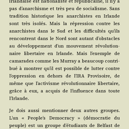
irlan­daise est natio­na­liste et répu­bli­caine, il n’y a
pas d’a­nar­chisme et très peu de socia­lisme. Sans
tra­di­tion his­to­rique les anar­chistes en Irlande
sont très iso­lés. Mais la répres­sion contre les
anar­chistes dans le Sud et les dif­fi­cul­tés qu’ils
ren­contrent dans le Nord sont autant d’obs­tacles
au déve­lop­pe­ment d’un mou­ve­ment révo­lu­tion­
naire liber­taire en Irlande. Mais l’exemple de
cama­rades comme les Mur­ray a beau­coup contri­
bué à mon­trer qu’il est pos­sible de lut­ter contre
l’op­pres­sion en dehors de l’I­RA Pro­vi­soire, de
même que l’ac­ti­visme révo­lu­tion­naire liber­taire,
grâce à eux, a acquis de l’in­fluence dans toute
l’Irlande.
Je dois aus­si men­tion­ner deux autres groupes.
L’un « Peo­ple’s Demo­cra­cy » (démo­cra­tie du
peuple) est un groupe d’é­tu­diants de Bel­fast de