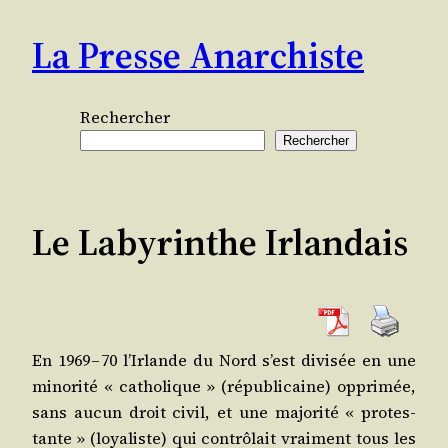
Aller
La Presse Anarchiste
au
contenu
Rechercher
Rechercher
Le Labyrinthe Irlandais
En 1969 – 70 l’Ir­lande du Nord s’est divi­sée en une
mino­ri­té « catho­lique » (répu­bli­caine) oppri­mée,
sans aucun droit civil, et une majo­ri­té « pro­tes­
tante » (loya­liste) qui contrô­lait vrai­ment tous les