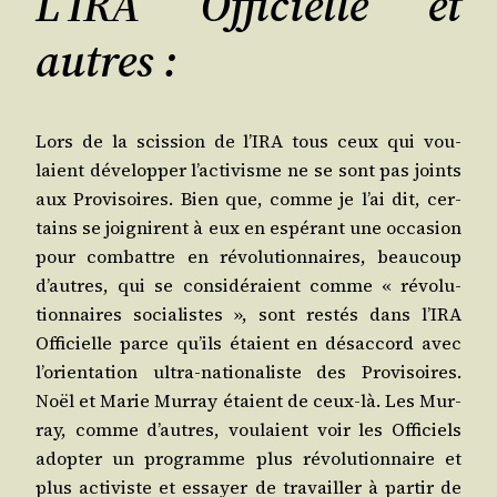
L’IRA Officielle et
autres :
Lors de la scis­sion de l’I­RA tous ceux qui vou­
laient déve­lop­per l’ac­ti­visme ne se sont pas joints
aux Pro­vi­soires. Bien que, comme je l’ai dit, cer­
tains se joi­gnirent à eux en espé­rant une occa­sion
pour com­battre en révo­lu­tion­naires, beau­coup
d’autres, qui se consi­dé­raient comme « révo­lu­
tion­naires socia­listes », sont res­tés dans l’I­RA
Offi­cielle parce qu’ils étaient en désac­cord avec
l’o­rien­ta­tion ultra-natio­na­liste des Pro­vi­soires.
Noël et Marie Mur­ray étaient de ceux-là. Les Mur­
ray, comme d’autres, vou­laient voir les Offi­ciels
adop­ter un pro­gramme plus révo­lu­tion­naire et
plus acti­viste et essayer de tra­vailler à par­tir de