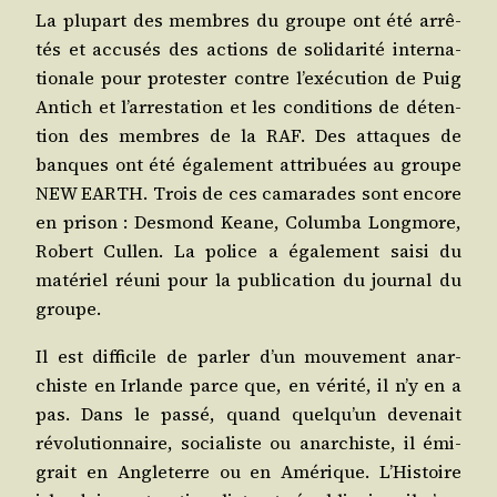
La plu­part des membres du groupe ont été arrê­
tés et accu­sés des actions de soli­da­ri­té inter­na­
tio­nale pour pro­tes­ter contre l’exé­cu­tion de Puig
Antich et l’ar­res­ta­tion et les condi­tions de déten­
tion des membres de la RAF. Des attaques de
banques ont été éga­le­ment attri­buées au groupe
NEW EARTH. Trois de ces cama­rades sont encore
en pri­son : Des­mond Keane, Colum­ba Long­more,
Robert Cullen. La police a éga­le­ment sai­si du
maté­riel réuni pour la publi­ca­tion du jour­nal du
groupe.
Il est dif­fi­cile de par­ler d’un mou­ve­ment anar­
chiste en Irlande parce que, en véri­té, il n’y en a
pas. Dans le pas­sé, quand quel­qu’un deve­nait
révo­lu­tion­naire, socia­liste ou anar­chiste, il émi­
grait en Angle­terre ou en Amé­rique. L’His­toire