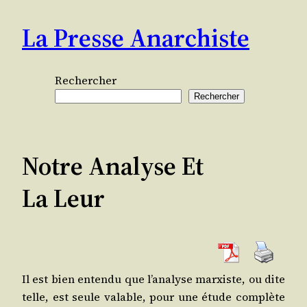
Aller
La Presse Anarchiste
au
contenu
Rechercher
Rechercher
Notre Analyse Et
La Leur
Il est bien enten­du que l’a­na­lyse mar­xiste, ou dite
telle, est seule valable, pour une étude com­plète