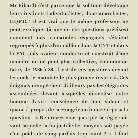
Mr Ribard) c’est parce que la soli­tude déve­loppe
leurs ins­tincts indi­vi­dua­listes, donc anar­chistes,
C.Q.F.D. ! Il est vrai que le même pro­fes­seur ne
peut expli­quer (à une de nos ques­tions pré­cises)
com­ment nos cama­rades espa­gnols s’é­taient
regrou­pés à plus d’un mil­lion dans la CNT et dans
la FAI, puis avaient com­bat­tu et construit d’une
manière on ne peut plus col­lec­tive, com­mu­nau­
taire, de 1936.à 38. Il est de ces mys­tères devant
les­quels le mar­xiste le plus prouve reste coi. Ces
énigmes n’empêchent d’ailleurs pas les élé­gantes
assem­blées devant les­quelles dia­lec­tise notre
homme d’a­voir conscience de leur valeur et
quand à pro­pos de la Hon­grie un inno­cent posa la
ques­tion : « Ne croyez-vous pas que la règle sui­
vant laquelle la fin jus­ti­fie les moyens soit payée
d’un poids de sang par­fois trop lourd ? » Il faut