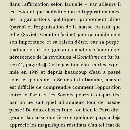
dans l’af­fir­ma­tion selon laquelle « Par ailleurs il
est évident que la dis­tinc­tion et l’op­po­si­tion entre
les orga­ni­sa­tions poli­tiques pro­pre­ment dites
(par­tis) et l’or­ga­ni­sa­tion de la masse en tant que
telle (Soviet, Comi­té d’u­sine) per­dra rapi­de­ment
son impor­tance et sa rai­son d’être, car sa per­pé­
tua­tion serait le signe annon­cia­teur d’une dégé­
né­res­cence de la révo­lu­tion »[[
Socia­lisme ou bar­ba­
rie
n°1, page 45.]]. Cette posi­tion était certes expri­
mée en 1949 et depuis beau­coup d’eau a pas­sé
sous les ponts de la Seine et du Danube, mais il
est dif­fi­cile de com­prendre com­ment l’op­po­si­tion
entre le Par­ti et les Soviets pour­rait dis­pa­raître
par on ne sait quel mira­cu­leux tour de passe-
passe ! De deux choses l’une : ou bien le Par­ti diri­
ge­ra et la classe ouvrière de quelques pays a déjà
appré­cié les magni­fiques résul­tats d’un tel état de