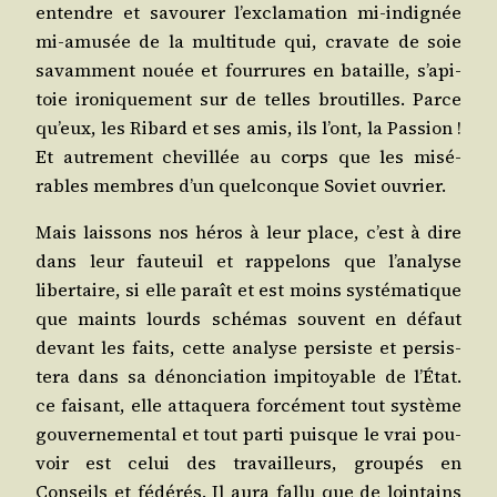
entendre et savou­rer l’ex­cla­ma­tion mi-indi­gnée
mi-amu­sée de la mul­ti­tude qui, cra­vate de soie
savam­ment nouée et four­rures en bataille, s’a­pi­
toie iro­ni­que­ment sur de telles brou­tilles. Parce
qu’eux, les Ribard et ses amis, ils l’ont, la Pas­sion !
Et autre­ment che­villée au corps que les misé­
rables membres d’un quel­conque Soviet ouvrier.
Mais lais­sons nos héros à leur place, c’est à dire
dans leur fau­teuil et rap­pe­lons que l’a­na­lyse
liber­taire, si elle paraît et est moins sys­té­ma­tique
que maints lourds sché­mas sou­vent en défaut
devant les faits, cette ana­lyse per­siste et per­sis­
te­ra dans sa dénon­cia­tion impi­toyable de l’É­tat.
ce fai­sant, elle atta­que­ra for­cé­ment tout sys­tème
gou­ver­ne­men­tal et tout par­ti puisque le vrai pou­
voir est celui des tra­vailleurs, grou­pés en
Conseils et fédé­rés. Il aura fal­lu que de loin­tains