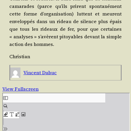
cama­rades (parce qu’ils prirent spon­ta­né­ment
cette forme d’or­ga­ni­sa­tion) luttent et meurent
enve­lop­pés dans un rideau de silence plus épais
que tous les rideaux de fer, pour que cer­taines
« ana­lyses » s’a­vèrent pitoyables devant la simple
action des hommes.
Chris­tian
Vincent Dubuc
View Fullscreen