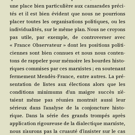
une place bien par­ti­cu­lière aux cama­rades pré­ci­
tés et il est bien évident que nous ne pour­rions
pla­cer toutes les orga­ni­sa­tions poli­tiques, ou les
indi­vi­dua­li­tés, sur le même plan. Nous ne croyons
pas utile, par exemple, de contro­ver­ser avec
« France Obser­va­teur » dont les posi­tions poli­ti­
ciennes sont bien connues et nous nous conten­
tons de rap­pe­ler pour mémoire les bourdes his­to­
riques com­mises par ces mar­xistes ; en sou­te­nant
fer­me­ment Men­dès-France, entre autres. La pré­
sen­ta­tion de listes aux élec­tions alors que les
condi­tions mini­mums d’un maigre suc­cès n’é­
taient même pas réunies mon­trait aus­si leur
sérieux dans l’a­na­lyse de la conjonc­ture his­to­
rique. Dans la série des grands trom­pés après
appli­ca­tion rigou­reuse de la dia­lec­tique mar­xiste,
nous n’au­rons pas la cruau­té d’in­sis­ter sur le cas