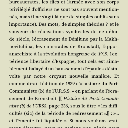
bureau­crates, les flics et l’ar­mée avec son corps
pri­vi­lé­gié d’of­fi­ciers ne sont pas sou­vent men­tion­
nés, mais il ne s’a­git là que de simples oublis sans
impor­tance). Des mots, de simples théo­ries ? et le
sou­ve­nir de réa­li­sa­tions syn­di­cales de ce début
de siècle, l’é­cra­se­ment de Déni­kine par la Makh­
no­vit­chi­na, les cama­rades de Krons­tadt, l’ap­port
anar­chiste à la révo­lu­tion hon­groise de 1919, l’ex­
pé­rience liber­taire d’Es­pagne, tout cela est aima­
ble­ment balayé d’un haus­se­ment d’é­paules désin­
volte par notre croyant nou­velle manière. Et
comme dirait l’é­di­tion de 1939 d’« his­toire du Par­ti
Com­mu­niste (b) de l’U.R.S.S. » en par­lant de l’é­cra­
se­ment de Krons­tadt [[
His­toire du Par­ti Com­mu­
niste (b) de l’URSS
, page 236, sous le titre « les dif­fi­
cul­tés (sic) de la période de redres­se­ment ».]] : »…
et l’é­meute fut liqui­dée ». Si nous vou­lions vrai­
ment dis­cu­ter, nous ne serions pas gênés pour