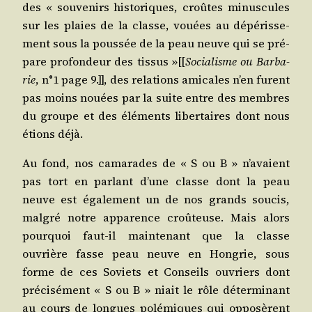
des « sou­ve­nirs his­to­riques, croûtes minus­cules
sur les plaies de la classe, vouées au dépé­ris­se­
ment sous la pous­sée de la peau neuve qui se pré­
pare pro­fon­deur des tis­sus »[[
Socia­lisme ou Bar­ba­
rie
, n°1 page 9.]], des rela­tions ami­cales n’en furent
pas moins nouées par la suite entre des membres
du groupe et des élé­ments liber­taires dont nous
étions déjà.
Au fond, nos cama­rades de « S ou B » n’a­vaient
pas tort en par­lant d’une classe dont la peau
neuve est éga­le­ment un de nos grands sou­cis,
mal­gré notre appa­rence croû­teuse. Mais alors
pour­quoi faut-il main­te­nant que la classe
ouvrière fasse peau neuve en Hon­grie, sous
forme de ces Soviets et Conseils ouvriers dont
pré­ci­sé­ment « S ou B » niait le rôle déter­mi­nant
au cours de longues polé­miques qui oppo­sèrent