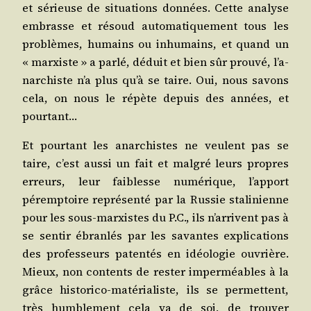
et sérieuse de situa­tions don­nées. Cette ana­lyse
embrasse et résoud auto­ma­ti­que­ment tous les
pro­blèmes, humains ou inhu­mains, et quand un
« mar­xiste » a par­lé, déduit et bien sûr prou­vé, l’a­
nar­chiste n’a plus qu’à se taire. Oui, nous savons
cela, on nous le répète depuis des années, et
pourtant…
Et pour­tant les anar­chistes ne veulent pas se
taire, c’est aus­si un fait et mal­gré leurs propres
erreurs, leur fai­blesse numé­rique, l’ap­port
péremp­toire repré­sen­té par la Rus­sie sta­li­nienne
pour les sous-mar­xistes du P.C., ils n’ar­rivent pas à
se sen­tir ébran­lés par les savantes expli­ca­tions
des pro­fes­seurs paten­tés en idéo­lo­gie ouvrière.
Mieux, non contents de res­ter imper­méables à la
grâce his­to­ri­co-maté­ria­liste, ils se per­mettent,
très hum­ble­ment cela va de soi, de trou­ver