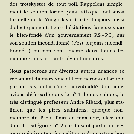
des trots­kystes de tout poil. Rap­pe­lons sim­ple­
ment le sou­tien for­mel puis l’at­taque tout aus­si
for­melle de la You­go­sla­vie titiste, tou­jours aus­si
dia­lec­ti­que­ment. Leurs hési­ta­tions fameuses sur
le bien-fon­dé d’un gou­ver­ne­ment P.S. – P.C., sur
son sou­tien incon­di­tion­né (c’est tou­jours incon­di­
tion­né !) ou non sont encore dans toutes les
mémoires des mili­tants révolutionnaires.
Nous pas­se­rons sur diverses autres nuances se
récla­mant du mar­xisme et ter­mi­ne­rons cet article
par un cas, celui d’une indi­vi­dua­li­té dont nous
avions déjà par­lé dans le nº 1 de nos cahiers, le
très dis­tin­gué pro­fes­seur André Ribard, plus sta­
li­nien que les pires sta­li­niens, quoique non-
membre du Par­ti. Pour ce mon­sieur, clas­sable
dans la caté­go­rie nº 2 car fai­sant par­tie de ces
gens qui dis­cutent à condi­tion qu’on par­tage leur