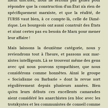
répondre que la construc­tion d’un État n’a rien de
spé­ci­fi­que­ment mar­xiste, et que la réa­li­té, de
l’URSS vaut bien, à ce compte-là, celle de l’A­mé­
rique. Les bour­geois ont aus­si construit des États
et n’ont certes pas eu besoin de Marx pour mener
leur affaire !
Mais lais­sons la deuxième caté­go­rie, nous y
revien­drons tout à l’heure, et pas­sons aux mar­
xistes intel­li­gents. Là se trouvent même des gens
avec qui nous pou­vons sym­pa­thi­ser, que nous
consi­dé­rons comme hon­nêtes. Ain­si le groupe
« Socia­lisme ou Bar­ba­rie » dont la revue sort
régu­liè­re­ment depuis plu­sieurs années. Bien
qu’en leurs débuts ces excel­lents cama­rades
aient consi­dé­ré les anar­chistes (en bloc avec les
trots­kystes et les com­mu­nistes de conseil comme