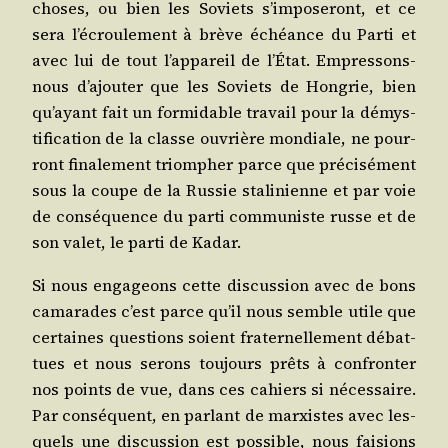
choses, ou bien les Soviets s’im­po­se­ront, et ce
sera l’é­crou­le­ment à brève échéance du Par­ti et
avec lui de tout l’ap­pa­reil de l’É­tat. Empres­sons-
nous d’a­jou­ter que les Soviets de Hon­grie, bien
qu’ayant fait un for­mi­dable tra­vail pour la démys­
ti­fi­ca­tion de la classe ouvrière mon­diale, ne pour­
ront fina­le­ment triom­pher parce que pré­ci­sé­ment
sous la coupe de la Rus­sie sta­li­nienne et par voie
de consé­quence du par­ti com­mu­niste russe et de
son valet, le par­ti de Kadar.
Si nous enga­geons cette dis­cus­sion avec de bons
cama­rades c’est parce qu’il nous semble utile que
cer­taines ques­tions soient fra­ter­nel­le­ment débat­
tues et nous serons tou­jours prêts à confron­ter
nos points de vue, dans ces cahiers si néces­saire.
Par consé­quent, en par­lant de mar­xistes avec les­
quels une dis­cus­sion est pos­sible, nous fai­sions