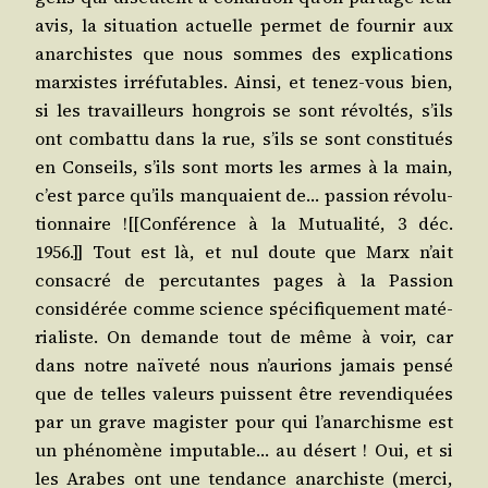
avis, la situa­tion actuelle per­met de four­nir aux
anar­chistes que nous sommes des expli­ca­tions
mar­xistes irré­fu­tables. Ain­si, et tenez-vous bien,
si les tra­vailleurs hon­grois se sont révol­tés, s’ils
ont com­bat­tu dans la rue, s’ils se sont consti­tués
en Conseils, s’ils sont morts les armes à la main,
c’est parce qu’ils man­quaient de… pas­sion révo­lu­
tion­naire ![[Confé­rence à la Mutua­li­té, 3 déc.
1956.]] Tout est là, et nul doute que Marx n’ait
consa­cré de per­cu­tantes pages à la Pas­sion
consi­dé­rée comme science spé­ci­fi­que­ment maté­
ria­liste. On demande tout de même à voir, car
dans notre naï­ve­té nous n’au­rions jamais pen­sé
que de telles valeurs puissent être reven­di­quées
par un grave magis­ter pour qui l’a­nar­chisme est
un phé­no­mène impu­table… au désert ! Oui, et si
les Arabes ont une ten­dance anar­chiste (mer­ci,