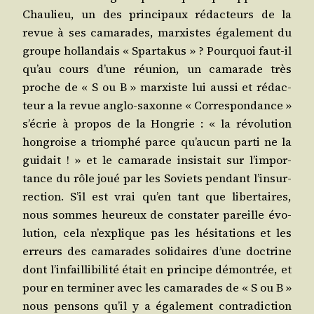
Chau­lieu, un des prin­ci­paux rédac­teurs de la
revue à ses cama­rades, mar­xistes éga­le­ment du
groupe hol­lan­dais « Spar­ta­kus » ? Pour­quoi faut-il
qu’au cours d’une réunion, un cama­rade très
proche de « S ou B » mar­xiste lui aus­si et rédac­
teur a la revue anglo-saxonne « Cor­res­pon­dance »
s’é­crie à pro­pos de la Hon­grie : « la révo­lu­tion
hon­groise a triom­phé parce qu’au­cun par­ti ne la
gui­dait ! » et le cama­rade insis­tait sur l’im­por­
tance du rôle joué par les Soviets pen­dant l’in­sur­
rec­tion. S’il est vrai qu’en tant que liber­taires,
nous sommes heu­reux de consta­ter pareille évo­
lu­tion, cela n’ex­plique pas les hési­ta­tions et les
erreurs des cama­rades soli­daires d’une doc­trine
dont l’in­failli­bi­li­té était en prin­cipe démon­trée, et
pour en ter­mi­ner avec les cama­rades de « S ou B »
nous pen­sons qu’il y a éga­le­ment contra­dic­tion