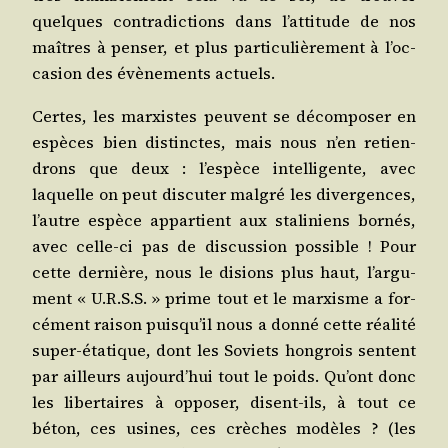
quelques contra­dic­tions dans l’at­ti­tude de nos
maîtres à pen­ser, et plus par­ti­cu­liè­re­ment à l’oc­
ca­sion des évè­ne­ments actuels.
Certes, les mar­xistes peuvent se décom­po­ser en
espèces bien dis­tinctes, mais nous n’en retien­
drons que deux : l’es­pèce intel­li­gente, avec
laquelle on peut dis­cu­ter mal­gré les diver­gences,
l’autre espèce appar­tient aux sta­li­niens bor­nés,
avec celle-ci pas de dis­cus­sion pos­sible ! Pour
cette der­nière, nous le disions plus haut, l’ar­gu­
ment « U.R.S.S. » prime tout et le mar­xisme a for­
cé­ment rai­son puis­qu’il nous a don­né cette réa­li­té
super-éta­tique, dont les Soviets hon­grois sentent
par ailleurs aujourd’­hui tout le poids. Qu’ont donc
les liber­taires à oppo­ser, disent-ils, à tout ce
béton, ces usines, ces crèches modèles ? (les