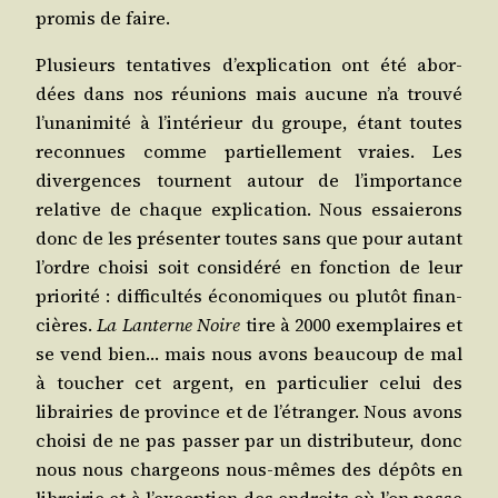
pro­mis de faire.
Plu­sieurs ten­ta­tives d’ex­pli­ca­tion ont été abor­
dées dans nos réunions mais aucune n’a trou­vé
l’u­na­ni­mi­té à l’in­té­rieur du groupe, étant toutes
recon­nues comme par­tiel­le­ment vraies. Les
diver­gences tournent autour de l’im­por­tance
rela­tive de chaque expli­ca­tion. Nous essaie­rons
donc de les pré­sen­ter toutes sans que pour autant
l’ordre choi­si soit consi­dé­ré en fonc­tion de leur
prio­ri­té : dif­fi­cul­tés éco­no­miques ou plu­tôt finan­
cières.
La Lan­terne Noire
tire à 2000 exem­plaires et
se vend bien… mais nous avons beau­coup de mal
à tou­cher cet argent, en par­ti­cu­lier celui des
librai­ries de pro­vince et de l’é­tran­ger. Nous avons
choi­si de ne pas pas­ser par un dis­tri­bu­teur, donc
nous nous char­geons nous-mêmes des dépôts en