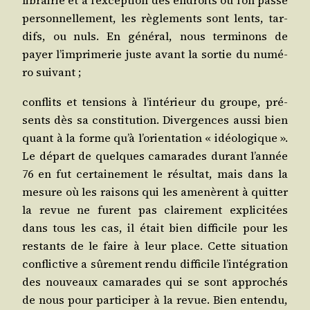
librai­rie et à l’ex­cep­tion des endroits où l’on passe
per­son­nel­le­ment, les règle­ments sont lents, tar­
difs, ou nuls. En géné­ral, nous ter­mi­nons de
payer l’im­pri­me­rie juste avant la sor­tie du numé­
ro suivant ;
conflits et ten­sions à l’in­té­rieur du groupe, pré­
sents dès sa consti­tu­tion. Diver­gences aus­si bien
quant à la forme qu’à l’o­rien­ta­tion « idéo­lo­gique ».
Le départ de quelques cama­rades durant l’an­née
76 en fut cer­tai­ne­ment le résul­tat, mais dans la
mesure où les rai­sons qui les ame­nèrent à quit­ter
la revue ne furent pas clai­re­ment expli­ci­tées
dans tous les cas, il était bien dif­fi­cile pour les
res­tants de le faire à leur place. Cette situa­tion
conflic­tive a sûre­ment ren­du dif­fi­cile l’in­té­gra­tion
des nou­veaux cama­rades qui se sont appro­chés
de nous pour par­ti­ci­per à la revue. Bien enten­du,