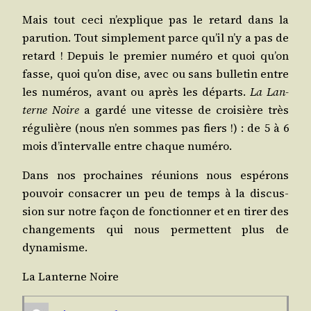
Mais tout ceci n’ex­plique pas le retard dans la
paru­tion. Tout sim­ple­ment parce qu’il n’y a pas de
retard ! Depuis le pre­mier numé­ro et quoi qu’on
fasse, quoi qu’on dise, avec ou sans bul­le­tin entre
les numé­ros, avant ou après les départs.
La Lan­
terne Noire
a gar­dé une vitesse de croi­sière très
régu­lière (nous n’en sommes pas fiers !) : de 5 à 6
mois d’in­ter­valle entre chaque numéro.
Dans nos pro­chaines réunions nous espé­rons
pou­voir consa­crer un peu de temps à la dis­cus­
sion sur notre façon de fonc­tion­ner et en tirer des
chan­ge­ments qui nous per­mettent plus de
dynamisme.
La Lan­terne Noire