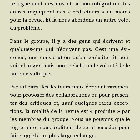
l’é­loi­gne­ment des uns et la non inté­gra­tion des
autres impliquent des « rédac­teurs » en moins
pour la revue. Et là nous abor­dons un autre volet
du problème.
Dans le groupe, il y a des gens qui écrivent et
quelques-uns qui n’é­crivent pas. C’est une évi­
dence, une consta­ta­tion qu’on sou­hai­te­rait pou­
voir chan­ger, mais pour cela la seule volon­té de le
faire ne suf­fit pas.
Par ailleurs, les lec­teurs nous écrivent rare­ment
pour pro­po­ser des col­la­bo­ra­tions ou pour pré­sen­
ter des cri­tiques et, sauf quelques rares excep­
tions, la tota­li­té de la revue est « pro­duite » par
les membres du groupe. Nous ne pou­vons que le
regret­ter et nous pro­fi­tons de cette occa­sion pour
faire appel à un plus large échange.