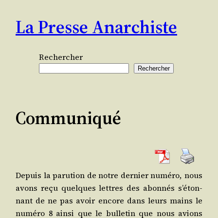
Aller
La Presse Anarchiste
au
contenu
Rechercher
Rechercher
Communiqué
Depuis la paru­tion de notre der­nier numé­ro, nous
avons reçu quelques lettres des abon­nés s’é­ton­
nant de ne pas avoir encore dans leurs mains le
numé­ro 8 ain­si que le bul­le­tin que nous avions