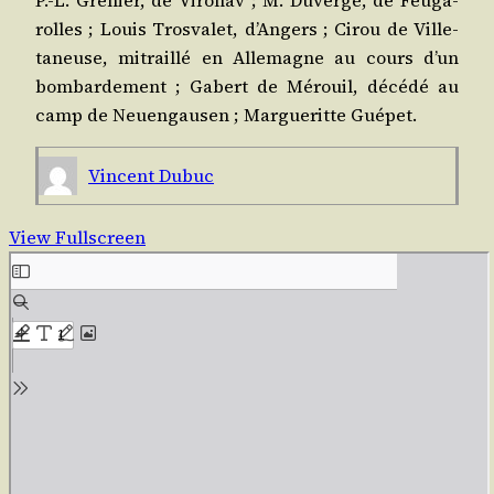
P.-L. Gre­nier, de Viro­flav ; M. Duver­gé, de Feu­ga­
rolles ; Louis Tros­va­let, d’An­gers ; Cirou de Vil­le­
ta­neuse, mitraillé en Alle­magne au cours d’un
bom­bar­de­ment ; Gabert de Mérouil, décé­dé au
camp de Neuen­gau­sen ; Mar­gue­ritte Guépet.
Vincent Dubuc
View Fullscreen