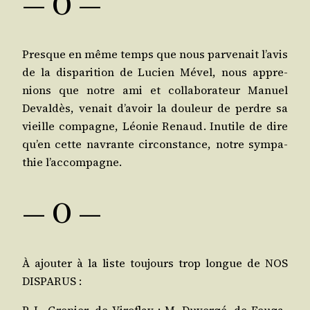
— O —
Presque en même temps que nous par­ve­nait l’a­vis
de la dis­pa­ri­tion de Lucien Mével, nous appre­
nions que notre ami et col­la­bo­ra­teur Manuel
Deval­dès, venait d’a­voir la dou­leur de perdre sa
vieille com­pagne, Léo­nie Renaud. Inutile de dire
qu’en cette navrante cir­cons­tance, notre sym­pa­
thie l’accompagne.
— O —
À ajou­ter à la liste tou­jours trop longue de NOS
DISPARUS :