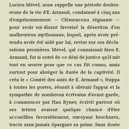
Lucien Mével, nous rap­pelle une période dou­lou­
reuse de la vie d’E. Armand, condam­né à cinq ans
d’emprisonnement ― Clé­men­ceau régnante ―
pour avoir soi-disant favo­ri­sé la déser­tion d’un
mal­heu­reux mytho­mane, lequel, après avoir pré­
ten­du avoir été aidé par lui, revint sur ses décla­
ra­tions pre­mières. Mével, qui connais­sait bien E.
Armand, fut si outré de ce déni de jus­tice qu’il mit
tout en œuvre pour que ce cas fût connu, mais
sur­tout pour abré­ger la durée de la cap­ti­vi­té. Il
créa le « Comi­té des amis de E. Armand », frap­pa
à toutes les portes, réus­sit à obte­nir l’ap­pui et la
sym­pa­thie de nom­breux écri­vains d’a­vant-garde,
à com­men­cer par Han Ryner, écri­vit par­tout où
ses lettres avaient quelque chance d’être
accueillies favo­ra­ble­ment, envoyant bro­chures,
tracts sans jamais épar­gner sa peine. Sans doute