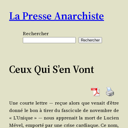
Aller
La Presse Anarchiste
au
contenu
Rechercher
Rechercher
Ceux Qui S’en Vont
Une courte lettre ― reçue alors que venait d’être
don­né le bon à tirer du fas­ci­cule de novembre de
« L’U­nique » ― nous appre­nait la mort de Lucien
Mével, empor­té par une crise car­diaque. Ce nom,