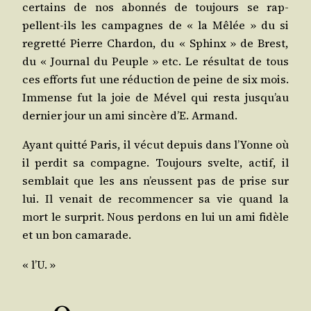
cer­tains de nos abon­nés de tou­jours se rap­
pellent-ils les cam­pagnes de « la Mêlée » du si
regret­té Pierre Char­don, du « Sphinx » de Brest,
du « Jour­nal du Peuple » etc. Le résul­tat de tous
ces efforts fut une réduc­tion de peine de six mois.
Immense fut la joie de Mével qui res­ta jus­qu’au
der­nier jour un ami sin­cère d’E. Armand.
Ayant quit­té Paris, il vécut depuis dans l’Yonne où
il per­dit sa com­pagne. Tou­jours svelte, actif, il
sem­blait que les ans n’eussent pas de prise sur
lui. Il venait de recom­men­cer sa vie quand la
mort le sur­prit. Nous per­dons en lui un ami fidèle
et un bon camarade.
« l’U. »