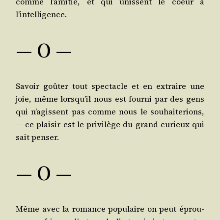
comme l’a­mi­tié, et qui unissent le coeur à
l’intelligence.
— O —
Savoir goû­ter tout spec­tacle et en extraire une
joie, même lors­qu’il nous est four­ni par des gens
qui n’a­gissent pas comme nous le sou­hai­te­rions,
― ce plai­sir est le pri­vi­lège du grand curieux qui
sait penser.
— O —
Même avec la romance popu­laire on peut éprou­