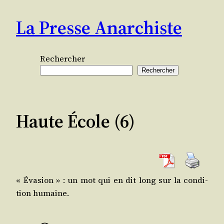
Aller
La Presse Anarchiste
au
contenu
Rechercher
Rechercher
Haute École (6)
« Éva­sion » : un mot qui en dit long sur la condi­
tion humaine.