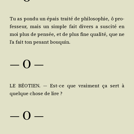
Tu as pon­du un épais trai­té de phi­lo­so­phie, ô pro­
fes­seur, mais un simple fait divers a sus­ci­té en
moi plus de pen­sée, et de plus fine qua­li­té, que ne
l’a fait ton pesant bouquin.
— O —
LE BÉOTIEN. ― Est-ce que vrai­ment ça sert à
quelque chose de lire ?
— O —