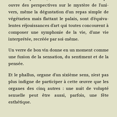
ouvre des pers­pec­tives sur le mys­tère de l’u­ni­
vers, même la dégus­ta­tion d’un repas simple de
végé­ta­rien mais flat­tant le palais, sont d’é­qui­va­
lentes réjouis­sances d’art qui toutes concourent à
com­po­ser une sym­pho­nie de la vie, d’une vie
inter­pré­tée, recréée par soi-même.
Un verre de bon vin donne en un moment comme
une fusion de la sen­sa­tion, du sen­ti­ment et de la
pensée.
Et le phal­lus, organe d’un sixième sens, n’est pas
plus indigne de par­ti­ci­per à cette œuvre que les
organes des cinq autres : une nuit de volup­té
sexuelle peut être aus­si, par­fois, une fête
esthétique.