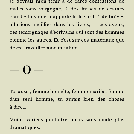
Je devrais m’en tenir à de rares confes­sions de
mâles sans ver­gogne, à des bribes de drames
clan­des­tins que m’ap­porte le hasard, à de brèves
allu­sions cueillies dans les livres, ― ces aveux,
ces témoi­gnages d’é­cri­vains qui sont des hommes
comme les autres. Et c’est sur ces maté­riaux que
devra tra­vailler mon intuition.
— O —
Toi aus­si, femme hon­nête, femme mariée, femme
d’un seul homme, tu aurais bien des choses
à dire…
Moins variées peut-être, mais sans doute plus
dramatiques.