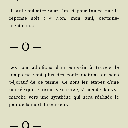
Il faut sou­hai­ter pour l’un et pour l’autre que la
réponse soit : « Non, mon ami, cer­tai­ne­
ment non. »
— O —
Les contra­dic­tions d’un écri­vain à tra­vers le
temps ne sont plus des contra­dic­tions au sens
péjo­ra­tif de ce terme. Ce sont les étapes d’une
pen­sée qui se forme, se cor­rige, s’a­mende dans sa
marche vers une syn­thèse qui sera réa­li­sée le
jour de la mort du penseur.
— O —