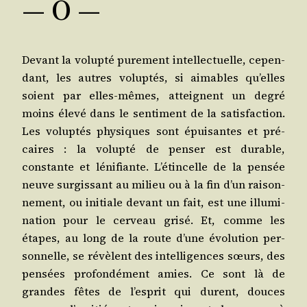
— O —
Devant la volup­té pure­ment intel­lec­tuelle, cepen­
dant, les autres volup­tés, si aimables qu’elles
soient par elles-mêmes, atteignent un degré
moins éle­vé dans le sen­ti­ment de la satis­fac­tion.
Les volup­tés phy­siques sont épui­santes et pré­
caires : la volup­té de pen­ser est durable,
constante et léni­fiante. L’é­tin­celle de la pen­sée
neuve sur­gis­sant au milieu ou à la fin d’un rai­son­
ne­ment, ou ini­tiale devant un fait, est une illu­mi­
na­tion pour le cer­veau gri­sé. Et, comme les
étapes, au long de la route d’une évo­lu­tion per­
son­nelle, se révèlent des intel­li­gences sœurs, des
pen­sées pro­fon­dé­ment amies. Ce sont là de
grandes fêtes de l’es­prit qui durent, douces