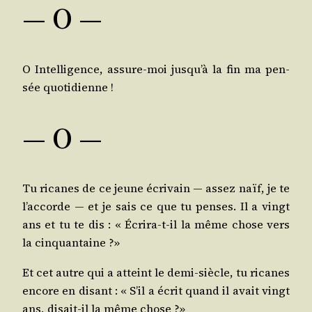
— O —
O Intel­li­gence, assure-moi jus­qu’à la fin ma pen­
sée quotidienne !
— O —
Tu ricanes de ce jeune écri­vain ― assez naïf, je te
l’ac­corde ― et je sais ce que tu penses. Il a vingt
ans et tu te dis : « Écri­ra-t-il la même chose vers
la cinquantaine ?»
Et cet autre qui a atteint le demi-siècle, tu ricanes
encore en disant : « S’il a écrit quand il avait vingt
ans, disait-il la même chose ?»