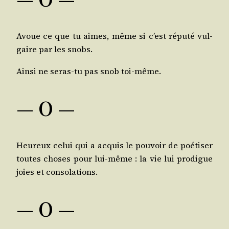
Avoue ce que tu aimes, même si c’est répu­té vul­
gaire par les snobs.
Ain­si ne seras-tu pas snob toi-même.
— O —
Heu­reux celui qui a acquis le pou­voir de poé­ti­ser
toutes choses pour lui-même : la vie lui pro­digue
joies et consolations.
— O —