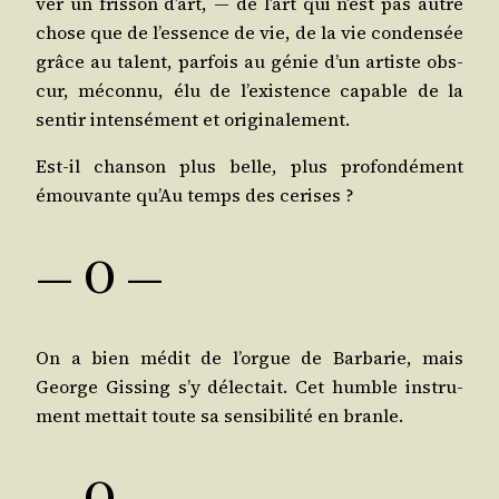
ver un fris­son d’art, ― de l’art qui n’est pas autre
chose que de l’es­sence de vie, de la vie conden­sée
grâce au talent, par­fois au génie d’un artiste obs­
cur, mécon­nu, élu de l’exis­tence capable de la
sen­tir inten­sé­ment et originalement.
Est-il chan­son plus belle, plus pro­fon­dé­ment
émou­vante qu’Au temps des cerises ?
— O —
On a bien médit de l’orgue de Bar­ba­rie, mais
George Gis­sing s’y délec­tait. Cet humble ins­tru­
ment met­tait toute sa sen­si­bi­li­té en branle.
— O —