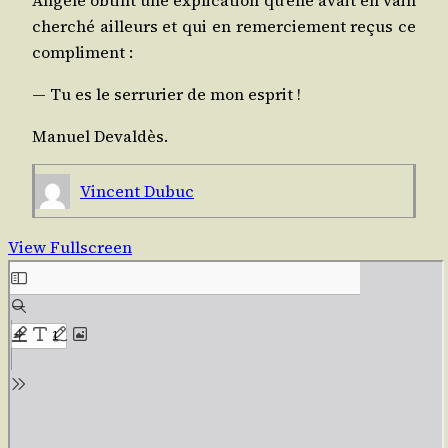
cher­ché ailleurs et qui en remer­cie­ment reçus ce
compliment :
― Tu es le ser­ru­rier de mon esprit !
Manuel Deval­dès.
Vincent Dubuc
View Fullscreen