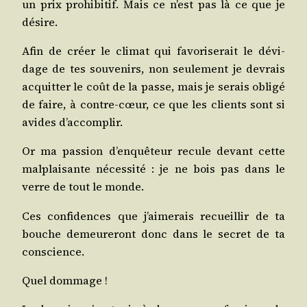
un prix pro­hi­bi­tif. Mais ce n’est pas là ce que je
désire.
Afin de créer le cli­mat qui favo­ri­se­rait le dévi­
dage de tes sou­ve­nirs, non seule­ment je devrais
acquit­ter le coût de la passe, mais je serais obli­gé
de faire, à contre-cœur, ce que les clients sont si
avides d’accomplir.
Or ma pas­sion d’en­quê­teur recule devant cette
mal­plai­sante néces­si­té : je ne bois pas dans le
verre de tout le monde.
Ces confi­dences que j’ai­me­rais recueillir de ta
bouche demeu­re­ront donc dans le secret de ta
conscience.
Quel dommage !