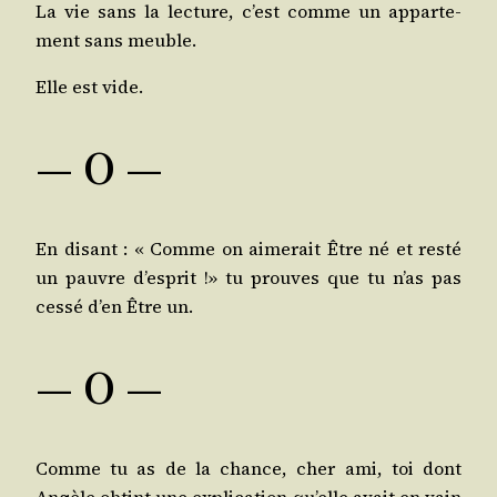
La vie sans la lec­ture, c’est comme un appar­te­
ment sans meuble.
Elle est vide.
— O —
En disant : « Comme on aime­rait Être né et res­té
un pauvre d’es­prit !» tu prouves que tu n’as pas
ces­sé d’en Être un.
— O —
Comme tu as de la chance, cher ami, toi dont
Angèle obtint une expli­ca­tion qu’elle avait en vain