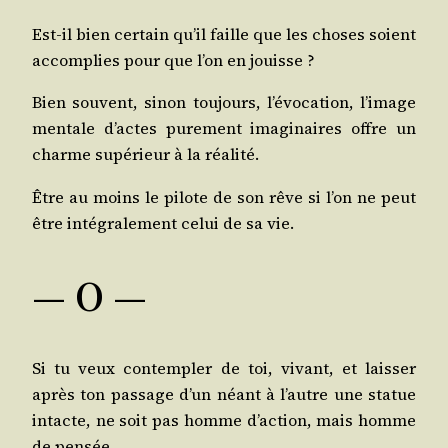
Est-il bien cer­tain qu’il faille que les choses soient
accom­plies pour que l’on en jouisse ?
Bien sou­vent, sinon tou­jours, l’é­vo­ca­tion, l’i­mage
men­tale d’actes pure­ment ima­gi­naires offre un
charme supé­rieur à la réalité.
Être au moins le pilote de son rêve si l’on ne peut
être inté­gra­le­ment celui de sa vie.
— O —
Si tu veux contem­pler de toi, vivant, et lais­ser
après ton pas­sage d’un néant à l’autre une sta­tue
intacte, ne soit pas homme d’ac­tion, mais homme
de pensée.