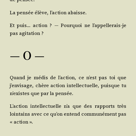
La pen­sée élève, l’ac­tion abaisse.
Et puis… action ? ― Pour­quoi ne l’ap­pel­le­rais-je
pas agitation ?
— O —
Quand je médis de l’ac­tion, ce n’est pas toi que
j’en­vi­sage, chère action intel­lec­tuelle, puisque tu
n’existes que par la pensée.
L’ac­tion intel­lec­tuelle n’a que des rap­ports très
loin­tains avec ce qu’on entend com­mu­né­ment pas
« action ».