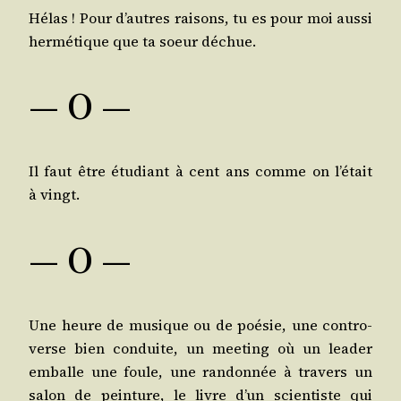
Hélas ! Pour d’autres rai­sons, tu es pour moi aus­si
her­mé­tique que ta soeur déchue.
— O —
Il faut être étu­diant à cent ans comme on l’é­tait
à vingt.
— O —
Une heure de musique ou de poé­sie, une contro­
verse bien conduite, un mee­ting où un lea­der
emballe une foule, une ran­don­née à tra­vers un
salon de pein­ture, le livre d’un scien­tiste qui