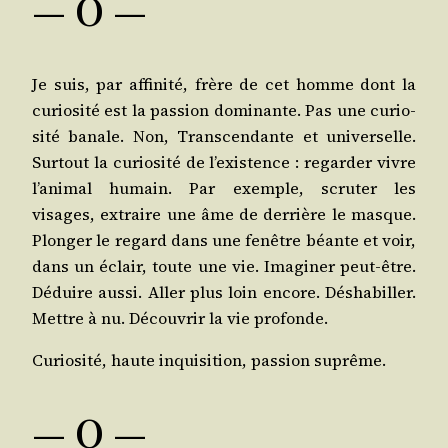
— O —
Je suis, par affi­ni­té, frère de cet homme dont la
curio­si­té est la pas­sion domi­nante. Pas une curio­
si­té banale. Non, Trans­cen­dante et uni­ver­selle.
Sur­tout la curio­si­té de l’exis­tence : regar­der vivre
l’a­ni­mal humain. Par exemple, scru­ter les
visages, extraire une âme de der­rière le masque.
Plon­ger le regard dans une fenêtre béante et voir,
dans un éclair, toute une vie. Ima­gi­ner peut-être.
Déduire aus­si. Aller plus loin encore. Désha­biller.
Mettre à nu. Décou­vrir la vie profonde.
Curio­si­té, haute inqui­si­tion, pas­sion suprême.
— O —