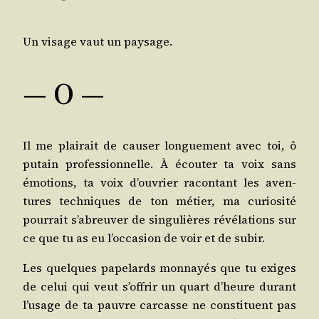
Un visage vaut un paysage.
— O —
Il me plai­rait de cau­ser lon­gue­ment avec toi, ô
putain pro­fes­sion­nelle. À écou­ter ta voix sans
émo­tions, ta voix d’ou­vrier racon­tant les aven­
tures tech­niques de ton métier, ma curio­si­té
pour­rait s’a­breu­ver de sin­gu­lières révé­la­tions sur
ce que tu as eu l’oc­ca­sion de voir et de subir.
Les quelques pape­lards mon­nayés que tu exiges
de celui qui veut s’of­frir un quart d’heure durant
l’u­sage de ta pauvre car­casse ne consti­tuent pas