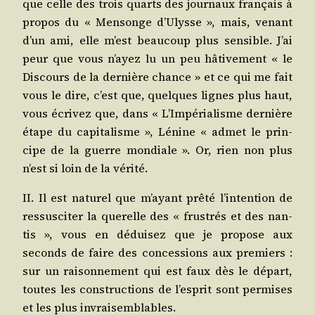
que celle des trois quarts des jour­naux fran­çais à
pro­pos du « Men­songe d’Ulysse », mais, venant
d’un ami, elle m’est beau­coup plus sen­sible. J’ai
peur que vous n’ayez lu un peu hâti­ve­ment « le
Dis­cours de la der­nière chance » et ce qui me fait
vous le dire, c’est que, quelques lignes plus haut,
vous écri­vez que, dans « L’Impérialisme der­nière
étape du capi­ta­lisme », Lénine « admet le prin­
cipe de la guerre mon­diale ». Or, rien non plus
n’est si loin de la vérité.
II. Il est natu­rel que m’ayant prê­té l’intention de
res­sus­ci­ter la que­relle des « frus­trés et des nan­
tis », vous en dédui­sez que je pro­pose aux
seconds de faire des conces­sions aux pre­miers :
sur un rai­son­ne­ment qui est faux dès le départ,
toutes les construc­tions de l’esprit sont per­mises
et les plus invraisemblables.