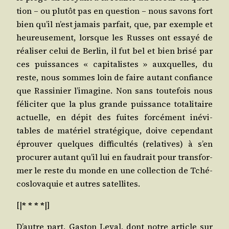
tion – ou plu­tôt pas en ques­tion – nous savons fort
bien qu’il n’est jamais par­fait, que, par exemple et
heu­reu­se­ment, lorsque les Russes ont essayé de
réa­li­ser celui de Ber­lin, il fut bel et bien bri­sé par
ces puis­sances « capi­ta­listes » aux­quelles, du
reste, nous sommes loin de faire autant confiance
que Ras­si­nier l’imagine. Non sans tou­te­fois nous
féli­ci­ter que la plus grande puis­sance tota­li­taire
actuelle, en dépit des fuites for­cé­ment inévi­
tables de maté­riel stra­té­gique, doive cepen­dant
éprou­ver quelques dif­fi­cul­tés (rela­tives) à s’en
pro­cu­rer autant qu’il lui en fau­drait pour trans­for­
mer le reste du monde en une col­lec­tion de Tché­
co­slo­va­quie et autres satellites.
[|
* * * *
|]
D’autre part, Gas­ton Leval, dont notre article sur