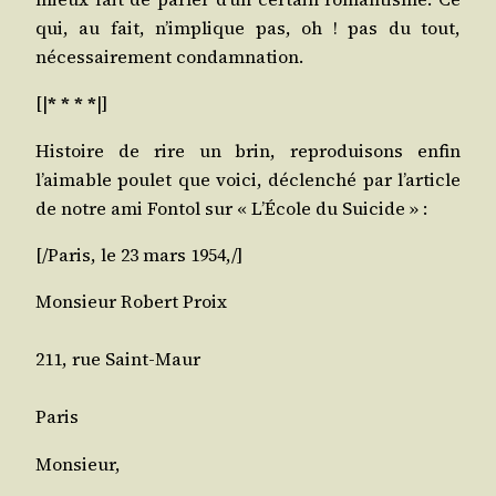
qui, au fait, n’implique pas, oh ! pas du tout,
néces­sai­re­ment condamnation.
[|
* * * *
|]
His­toire de rire un brin, repro­dui­sons enfin
l’aimable pou­let que voi­ci, déclen­ché par l’article
de notre ami Fon­tol sur « L’École du Suicide » :
[/​Paris, le 23 mars 1954,/]
Mon­sieur Robert Proix
211, rue Saint-Maur
Paris
Mon­sieur,