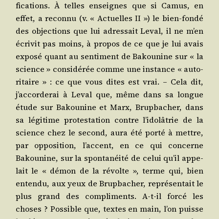
fi­ca­tions. À telles enseignes que si Camus, en
effet, a recon­nu (v. « Actuelles II ») le bien-fon­dé
des objec­tions que lui adres­sait Leval, il ne m’en
écri­vit pas moins, à pro­pos de ce que je lui avais
expo­sé quant au sen­ti­ment de Bakou­nine sur « la
science » consi­dé­rée comme une ins­tance « auto­
ri­taire » : ce que vous dites est vrai. – Cela dit,
j’accorderai à Leval que, même dans sa longue
étude sur Bakou­nine et Marx, Brup­ba­cher, dans
sa légi­time pro­tes­ta­tion contre l’idolâtrie de la
science chez le second, aura été por­té à mettre,
par oppo­si­tion, l’accent, en ce qui concerne
Bakou­nine, sur la spon­ta­néi­té de celui qu’il appe­
lait le « démon de la révolte », terme qui, bien
enten­du, aux yeux de Brup­ba­cher, repré­sen­tait le
plus grand des com­pli­ments. A‑t-il for­cé les
choses ? Pos­sible que, textes en main, l’on puisse