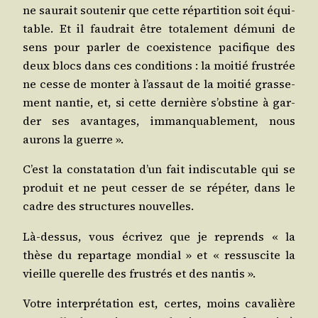
ne sau­rait sou­te­nir que cette répar­ti­tion soit équi­
table. Et il fau­drait être tota­le­ment dému­ni de
sens pour par­ler de coexis­tence paci­fique des
deux blocs dans ces condi­tions : la moi­tié frus­trée
ne cesse de mon­ter à l’assaut de la moi­tié gras­se­
ment nan­tie, et, si cette der­nière s’obstine à gar­
der ses avan­tages, imman­qua­ble­ment, nous
aurons la guerre ».
C’est la consta­ta­tion d’un fait indis­cu­table qui se
pro­duit et ne peut ces­ser de se répé­ter, dans le
cadre des struc­tures nouvelles.
Là-des­sus, vous écri­vez que je reprends « la
thèse du repar­tage mon­dial » et « res­sus­cite la
vieille que­relle des frus­trés et des nantis ».
Votre inter­pré­ta­tion est, certes, moins cava­lière