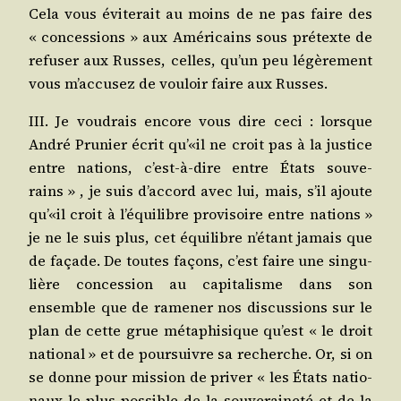
Cela vous évi­te­rait au moins de ne pas faire des
« conces­sions » aux Amé­ri­cains sous pré­texte de
refu­ser aux Russes, celles, qu’un peu légè­re­ment
vous m’accusez de vou­loir faire aux Russes.
III. Je vou­drais encore vous dire ceci : lorsque
André Pru­nier écrit qu’«il ne croit pas à la jus­tice
entre nations, c’est-à-dire entre États sou­ve­
rains » , je suis d’accord avec lui, mais, s’il ajoute
qu’«il croit à l’équilibre pro­vi­soire entre nations »
je ne le suis plus, cet équi­libre n’étant jamais que
de façade. De toutes façons, c’est faire une sin­gu­
lière conces­sion au capi­ta­lisme dans son
ensemble que de rame­ner nos dis­cus­sions sur le
plan de cette grue méta­phi­sique qu’est « le droit
natio­nal » et de pour­suivre sa recherche. Or, si on
se donne pour mis­sion de pri­ver « les États natio­
naux le plus pos­sible de la sou­ve­rai­ne­té et de la