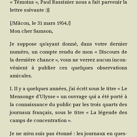
« Témoins », Paul Ras­si­nier nous a fait par­ve­nir la
lettre suivante :)]
[/​Mâcon, le 31 mars 1954./]
Mon cher Samson,
Je sup­pose qu’ayant don­né, dans votre der­nier
numé­ro, un compte ren­du de mon « Dis­cours de
la der­nière chance », vous ne ver­rez aucun incon­
vé­nient à publier ces quelques obser­va­tions
amicales.
I. Il y a quelques années, j’ai écrit sous le titre « Le
Men­songe d’Ulysse » un ouvrage qui a été por­té à
la connais­sance du public par les trois quarts des
jour­naux fran­çais, sous le titre « La légende des
camps de concentration ».
Je ne m’en suis pas éton­né : les jour­naux en ques­