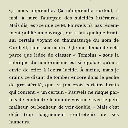
Ça nous appren­dra. Ça m’apprendra sur­tout, à
moi, à faire l’autopsie des sui­ci­dés lit­té­raires.
Mais dis, est-ce que ce M. Pau­wels n’a pas récem­
ment publié un ouvrage, qui a fait quelque bruit,
sur cer­tain voyant ou thau­ma­turge du nom de
Gurd­jeff, jadis son maître ? Je me demande cela
parce que l’idée de clas­ser « Témoins » sous la
rubrique du confor­misme est si rigo­lote qu’on a
envie de crier à l’extra-lucide. À moins, mais je
crains ce disant de tom­ber encore dans le péché
de gros­siè­re­té, que, si j’en crois cer­tains bruits
qui courent, « un cer­tain » Pau­wels ne risque par­
fois de confondre le don de voyance avec le petit
mal­heur, ou bon­heur, de voir double, – Mais c’est
déjà trop lon­gue­ment s’entretenir de ses
humeurs.