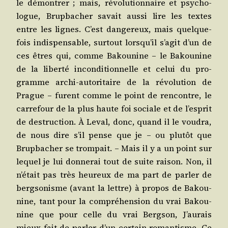
le démon­trer ; mais, révo­lu­tion­naire et psy­cho­
logue, Brup­ba­cher savait aus­si lire les textes
entre les lignes. C’est dan­ge­reux, mais quel­que­
fois indis­pen­sable, sur­tout lorsqu’il s’agit d’un de
ces êtres qui, comme Bakou­nine – le Bakou­nine
de la liber­té incon­di­tion­nelle et celui du pro­
gramme archi-auto­ri­taire de la révo­lu­tion de
Prague – furent comme le point de ren­contre, le
car­re­four de la plus haute foi sociale et de l’esprit
de des­truc­tion. À Leval, donc, quand il le vou­dra,
de nous dire s’il pense que je – ou plu­tôt que
Brup­ba­cher se trom­pait. – Mais il y a un point sur
lequel je lui don­ne­rai tout de suite rai­son. Non, il
n’était pas très heu­reux de ma part de par­ler de
berg­so­nisme (avant la lettre) à pro­pos de Bakou­
nine, tant pour la com­pré­hen­sion du vrai Bakou­
nine que pour celle du vrai Berg­son, J’aurais
mieux fait de par­ler d’un cer­tain roman­tisme. Ce