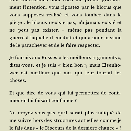
ment l’intention, vous ripos­tez par le blo­cus que
vous sup­po­sez réa­li­sé et vous tom­bez dans le
piège : le blo­cus n’existe pas, n’a jamais exis­té et
ne peut pas exis­ter, – même pas pen­dant la
guerre à laquelle il conduit et qui a pour mis­sion
de le par­ache­ver et de le faire respecter.
Je four­nis aux Russes « les meilleurs argu­ments »,
dites-vous, et je suis « bien bon », mais Eisen­ho­
wer est meilleur que moi qui leur four­nit les
choses.
Et que dire de vous qui lui per­met­tez de conti­
nuer en lui fai­sant confiance ?
Ne croyez-vous pas qu’il serait plus indi­qué de
me suivre hors des struc­tures actuelles comme je
le fais dans « le Dis­cours de la der­nière chance » ?