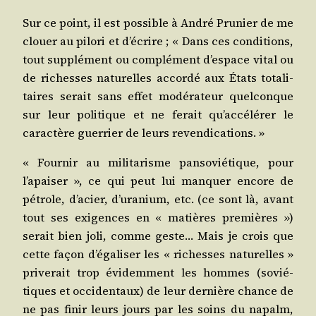
Sur ce point, il est pos­sible à André Pru­nier de me
clouer au pilo­ri et d’écrire ; « Dans ces condi­tions,
tout sup­plé­ment ou com­plé­ment d’espace vital ou
de richesses natu­relles accor­dé aux États tota­li­
taires serait sans effet modé­ra­teur quel­conque
sur leur poli­tique et ne ferait qu’accélérer le
carac­tère guer­rier de leurs revendications. »
« Four­nir au mili­ta­risme pan­so­vié­tique, pour
l’apaiser », ce qui peut lui man­quer encore de
pétrole, d’acier, d’uranium, etc. (ce sont là, avant
tout ses exi­gences en « matières pre­mières »)
serait bien joli, comme geste… Mais je crois que
cette façon d’égaliser les « richesses natu­relles »
pri­ve­rait trop évi­dem­ment les hommes (sovié­
tiques et occi­den­taux) de leur der­nière chance de
ne pas finir leurs jours par les soins du napalm,