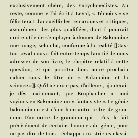
exclu­si­ve­ment chère, des Ency­clo­pé­distes. Au
reste, comme je l’ai écrit à Leval, « Témoins » se
féli­ci­te­rait d’accueillir les remarques et cri­tiques,
assu­ré­ment des plus qua­li­fiées, dont il pour­rait
croire utile de s’employer à don­ner de Bakou­nine
une image, selon lui, conforme à la réa­li­té [[Gas­
ton Leval nous a fait entre-temps l’amitié de nous
adres­ser de son livre, le cha­pitre rela­tif à cette
ques­tion, et qui paraî­tra dans notre pro­chain
cahier sous le titre de « Bakou­nine et la
science ».]]. Qu’il ne croie pas, d’ailleurs, ajou­te­rai-
je dès main­te­nant, que Brup­ba­cher ni moi
voyions en Bakou­nine un « fan­tai­siste ». Le génie
bakou­ni­nien est d’une bien autre ordre de gran­
deur. D’un ordre de gran­deur qui – c’est le fait
pré­ci­sé­ment de cer­tains hommes de génie, pour
ne pas dire de tous – échappe aux strictes clas­si­