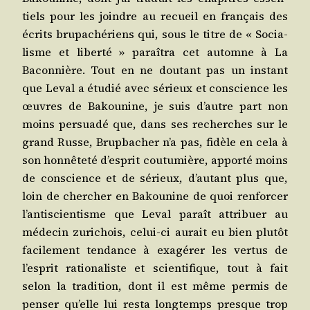
tiels pour les joindre au recueil en fran­çais des
écrits bru­pa­ché­riens qui, sous le titre de « Socia­
lisme et liber­té » paraî­tra cet automne à La
Bacon­nière. Tout en ne dou­tant pas un ins­tant
que Leval a étu­dié avec sérieux et conscience les
œuvres de Bakou­nine, je suis d’autre part non
moins per­sua­dé que, dans ses recherches sur le
grand Russe, Brup­ba­cher n’a pas, fidèle en cela à
son hon­nê­te­té d’esprit cou­tu­mière, appor­té moins
de conscience et de sérieux, d’autant plus que,
loin de cher­cher en Bakou­nine de quoi ren­for­cer
l’antiscientisme que Leval paraît attri­buer au
méde­cin zuri­chois, celui-ci aurait eu bien plu­tôt
faci­le­ment ten­dance à exa­gé­rer les ver­tus de
l’esprit ratio­na­liste et scien­ti­fique, tout à fait
selon la tra­di­tion, dont il est même per­mis de
pen­ser qu’elle lui res­ta long­temps presque trop