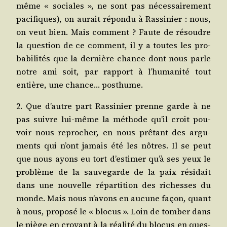
même « sociales », ne sont pas néces­sai­re­ment
paci­fiques), on aurait répon­du à Ras­si­nier : nous,
on veut bien. Mais com­ment ? Faute de résoudre
la ques­tion de ce com­ment, il y a toutes les pro­
ba­bi­li­tés que la der­nière chance dont nous parle
notre ami soit, par rap­port à l’humanité tout
entière, une chance… posthume.
2. Que d’autre part Ras­si­nier prenne garde à ne
pas suivre lui-même la méthode qu’il croit pou­
voir nous repro­cher, en nous prê­tant des argu­
ments qui n’ont jamais été les nôtres. Il se peut
que nous ayons eu tort d’estimer qu’à ses yeux le
pro­blème de la sau­ve­garde de la paix rési­dait
dans une nou­velle répar­ti­tion des richesses du
monde. Mais nous n’avons en aucune façon, quant
à nous, pro­po­sé le « blo­cus ». Loin de tom­ber dans
le piège en croyant à la réa­li­té du blo­cus en ques­