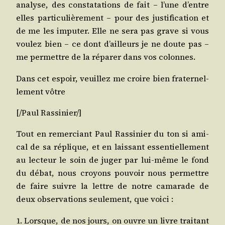
ana­lyse, des consta­ta­tions de fait – l’une d’entre
elles par­ti­cu­liè­re­ment – pour des jus­ti­fi­ca­tion et
de me les impu­ter. Elle ne sera pas grave si vous
vou­lez bien – ce dont d’ailleurs je ne doute pas –
me per­mettre de la répa­rer dans vos colonnes.
Dans cet espoir, veuillez me croire bien fra­ter­nel­
le­ment vôtre
[/​Paul
Ras­si­nier
/​]
Tout en remer­ciant Paul Ras­si­nier du ton si ami­
cal de sa réplique, et en lais­sant essen­tiel­le­ment
au lec­teur le soin de juger par lui-même le fond
du débat, nous croyons pou­voir nous per­mettre
de faire suivre la lettre de notre cama­rade de
deux obser­va­tions seule­ment, que voici :
1. Lorsque, de nos jours, on ouvre un livre trai­tant