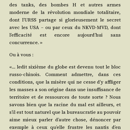
des tanks, des bombes H et autres armes
moderne de la révo­lu­tion mon­diale tota­li­taire,
dont l’URSS par­tage si glo­rieu­se­ment le secret
avec les USA – ou par ceux du NKVD-MVD, dont
l’efficacité est encore aujourd’hui sans
concurrence. »
Ou à vous :
«… ledit sixième du globe est deve­nu tout le bloc
rus­so-chi­nois. Com­ment admettre, dans ces
condi­tions, que la misère qui ne cesse d’y affli­ger
les masses a son ori­gine dans une insuf­fi­sance de
ter­ri­toire et de res­sources de toute sorte ? Nous
savons bien que la racine du mal est ailleurs, et
s’il est tout natu­rel que la bureau­cra­tie au pou­voir
aime mieux par­ler d’autre chose, dénon­cer par
exemple à ceux qu’elle frustre les nan­tis d’en