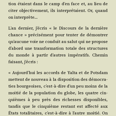
tion étaient dans le camp d’en face et, au lieu de
citer objec­ti­ve­ment, ils inter­pré­taient. Or, quand
on interprète…
L’an der­nier, j’écris « le Dis­cours de la der­nière
chance » pré­ci­sé­ment pour ten­ter de démon­trer
qu’aucune voie ne conduit au salut qui ne pro­pose
d’abord une trans­for­ma­tion totale des struc­tures
du monde à par­tir d’autres impé­ra­tifs. Che­min
fai­sant, j’écris :
« Aujourd’hui les accords de Yal­ta et de Pots­dam
mettent de nou­veau à la dis­po­si­tion des démo­cra­
ties bour­geoises, c’est-à-dire d’un peu moins de la
moi­tié de la popu­la­tion du globe, les quatre cin­
quièmes à peu près des richesses dis­po­nibles,
tan­dis que le cin­quième res­tant est affec­té aux
États tota­li­taires, c’est-à-dire à l’autre moi­tié. On