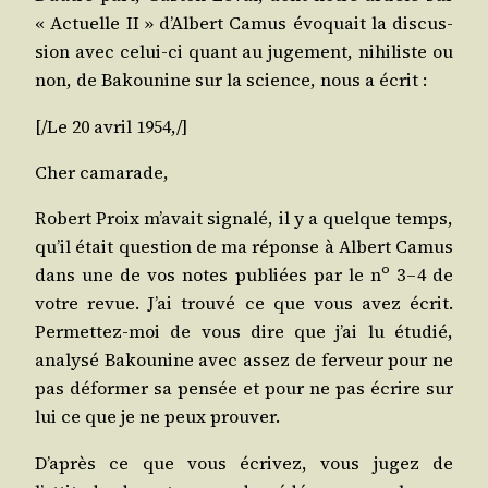
« Actuelle II » d’Albert Camus évo­quait la dis­cus­
sion avec celui-ci quant au juge­ment, nihi­liste ou
non, de Bakou­nine sur la science, nous a écrit :
[/​Le 20 avril 1954,/]
Cher cama­rade,
Robert Proix m’avait signa­lé, il y a quelque temps,
qu’il était ques­tion de ma réponse à Albert Camus
o
dans une de vos notes publiées par le n
3 – 4 de
votre revue. J’ai trou­vé ce que vous avez écrit.
Per­met­tez-moi de vous dire que j’ai lu étu­dié,
ana­ly­sé Bakou­nine avec assez de fer­veur pour ne
pas défor­mer sa pen­sée et pour ne pas écrire sur
lui ce que je ne peux prouver.
D’après ce que vous écri­vez, vous jugez de