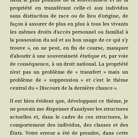
pro­prié­té en trans­fé­rant celle-ci aux indi­vi­dus
sans dis­tinc­tion de race ou de lieu d’origine, de
façon à assu­rer de plus en plus à tous les vivants
les mêmes droits d’accès per­son­nel ou fami­lial à
la pos­ses­sion du sol et au bon usage de ce qui s’y
trouve », on ne peut, en fin de course, man­quer
d’aboutir à une sou­ve­rai­ne­té éta­tique et, par voie
de consé­quence, à un droit natio­nal. La pro­prié­té
n’est pas un pro­blème de « trans­fert » mais un
pro­blème de « sup­pres­sion » et c’est le thème
cen­tral du « Dis­cours de la der­nière chance ».
Il est bien évident que, déve­lop­pant ce thème, je
ne pou­vais me dis­pen­ser d’analyser les struc­tures
actuelles et, dans le cadre de ces struc­tures, le
com­por­te­ment des indi­vi­dus, des classes et des
États. Votre erreur a été de prendre, dans cette