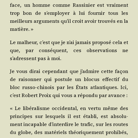
face, un homme comme Ras­si­nier est vrai­ment
trop bon de s’employer à lui four­nir tous les
meilleurs argu­ments qu’il croit avoir trou­vés en la
matière. »
Le mal­heur, c’est que je n’ai jamais pro­po­sé cela et
que, par consé­quent, ces obser­va­tions ne
s’adressent pas à moi.
Je vous dirai cepen­dant que j’admire cette façon
de rai­son­ner qui pos­tule un blo­cus effec­tif du
bloc rus­so-chi­nois par les États atlan­tiques. Ici,
c’est Robert Proix qui vous a répon­du par avance :
« Le libé­ra­lisme occi­den­tal, en ver­tu même des
prin­cipes sur les­quels il est éta­bli, est abso­lu­
ment inca­pable d’interdire le tra­fic, sur les routes
du globe, des maté­riels théo­ri­que­ment pro­hi­bés,