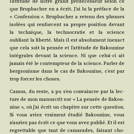
l’attitude de notre grand pré­dé­ces­seur selon ce
que Brup­ba­cher en a écrit. J’ai lu la pré­face de la
« Confes­sion ». Brup­ba­cher a rete­nu des phrases
iso­lées qui ren­forcent sa propre posi­tion devant
la tech­nique, la tech­no­cra­tie et la science
oubliant la liber­té. Mais il est abso­lu­ment inexact
que cela soit la pen­sée et l’attitude de Bakou­nine
inté­grales devant la science. Ni que celui-ci ait
jamais été le contemp­teur de la science. Par­ler de
berg­so­nisme dans le cas de Bakou­nine, c’est par
trop for­cer les choses.
Camus, du reste, a pu s’en convaincre par la lec­
ture de mon manus­crit sur « La pen­sée de Bakou­
nine », où j’ai écrit un cha­pitre sur cette ques­tion.
Si vous aviez vrai­ment étu­dié Bakou­nine, vous
n’auriez pas écrit ce que vous avez publié. Et il est
regret­table que tant de cama­rades, fai­sant cho­