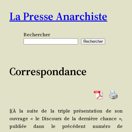
Aller
La Presse Anarchiste
au
contenu
Rechercher
Rechercher
Correspondance
[(À la suite de la triple pré­sen­ta­tion de son
ouvrage « le Dis­cours de la der­nière chance »,
publiée dans le pré­cé­dent numé­ro de