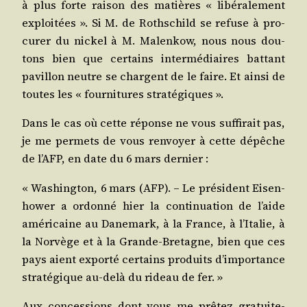
à plus forte rai­son des matières « libé­ra­le­ment
exploi­tées ». Si M. de Roth­schild se refuse à pro­
cu­rer du nickel à M. Mal­en­kow, nous nous dou­
tons bien que cer­tains inter­mé­diaires bat­tant
pavillon neutre se chargent de le faire. Et ain­si de
toutes les « four­ni­tures stratégiques ».
Dans le cas où cette réponse ne vous suf­fi­rait pas,
je me per­mets de vous ren­voyer à cette dépêche
de l’AFP, en date du 6 mars dernier :
« Washing­ton, 6 mars (AFP). – Le pré­sident Eisen­
ho­wer a ordon­né hier la conti­nua­tion de l’aide
amé­ri­caine au Dane­mark, à la France, à l’Italie, à
la Nor­vège et à la Grande-Bre­tagne, bien que ces
pays aient expor­té cer­tains pro­duits d’importance
stra­té­gique au-delà du rideau de fer. »
Aux conces­sions dont vous me prê­tez gra­tui­te­