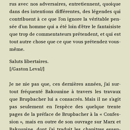
rus avec nos adver­saires, entre­tiennent, quoique
dans des inten­tions dif­fé­rentes, des légendes qui
contri­buent à ce que l’on ignore la véri­table pen­
sée d’un homme qui a été loin d’être le fan­tai­siste
que trop de com­men­ta­teurs pré­tendent, et qui est
tout autre chose que ce que vous pré­ten­dez vous-
même.
Saluts liber­taires.
[/​Gaston
Leval
/​]
Je ne nie pas que, ces der­nières années, j’ai sur­
tout fré­quen­té Bakou­nine à tra­vers les tra­vaux
que Brup­ba­cher lui a consa­crés. Mais il ne s’agit
pas seule­ment en l’espèce des quelque trente
pages de la pré­face de Brup­ba­cher à la « Confes­
sion », mais en outre de son ouvrage sur Marx et
Bakou­nine, dont j’ai tra­duit les cha­pitres essen­