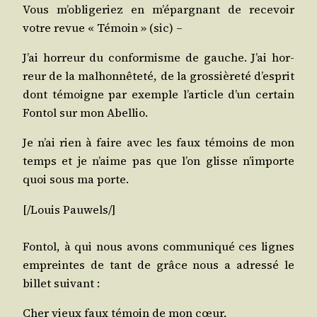
Vous m’obligeriez en m’épargnant de rece­voir
votre revue « Témoin » (sic) –
J’ai hor­reur du confor­misme de gauche. J’ai hor­
reur de la mal­hon­nê­te­té, de la gros­siè­re­té d’esprit
dont témoigne par exemple l’article d’un cer­tain
Fon­tol sur mon Abellio.
Je n’ai rien à faire avec les faux témoins de mon
temps et je n’aime pas que l’on glisse n’importe
quoi sous ma porte.
[/​Louis
Pau­wels
/​]
Fon­tol, à qui nous avons com­mu­ni­qué ces lignes
empreintes de tant de grâce nous a adres­sé le
billet suivant :
Cher vieux faux témoin de mon cœur,