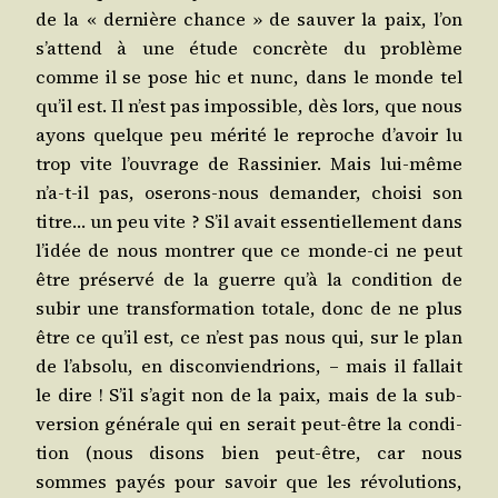
de la « der­nière chance » de sau­ver la paix, l’on
s’attend à une étude concrète du pro­blème
comme il se pose hic et nunc, dans le monde tel
qu’il est. Il n’est pas impos­sible, dès lors, que nous
ayons quelque peu méri­té le reproche d’avoir lu
trop vite l’ouvrage de Ras­si­nier. Mais lui-même
n’a‑t-il pas, ose­rons-nous deman­der, choi­si son
titre… un peu vite ? S’il avait essen­tiel­le­ment dans
l’idée de nous mon­trer que ce monde-ci ne peut
être pré­ser­vé de la guerre qu’à la condi­tion de
subir une trans­for­ma­tion totale, donc de ne plus
être ce qu’il est, ce n’est pas nous qui, sur le plan
de l’absolu, en dis­con­vien­drions, – mais il fal­lait
le dire ! S’il s’agit non de la paix, mais de la sub­
ver­sion géné­rale qui en serait peut-être la condi­
tion (nous disons bien peut-être, car nous
sommes payés pour savoir que les révo­lu­tions,