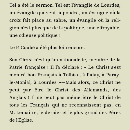
Tel a été le ser­mon. Tel est l’é­van­gile de Lourdes,
un évan­gile qui sent la poudre, un évan­gile où la
croix fait place au sabre, un évan­gile où la reli­
gion n’est plus que de la poli­tique, une effroyable,
une odieuse politique !
Le P. Cou­bé a été plus loin encore.
Son Christ n’est qu’un natio­na­liste, membre de la
Patrie fran­çaise ! Il l’a décla­ré : « Le Christ s’est
mon­tré bon Fran­çais à Tol­biac, à Patay, à Paray-
le-Monial, à Lourdes » — Mais alors, ce Christ ne
peut par être le Christ des Alle­mands, des
Anglais ! Il ne peut pas même être le Christ de
tous les Fran­çais qui ne recon­naissent pas, en
M. Lemaître, le der­nier et le plus grand des Pères
de l’Église.