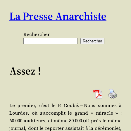
Aller
La Presse Anarchiste
au
contenu
Rechercher
Rechercher
Assez !
Le pre­mier, c’est le P. Cou­bé. — Nous sommes à
Lourdes, où s’ac­com­plit le grand « miracle » :
60 000 audi­teurs, et même 80 000 (d’a­près le même
jour­nal, dont le repor­ter assis­tait à la céré­mo­nie),