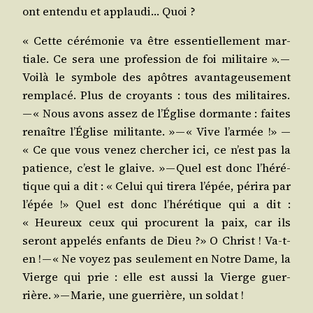
ont enten­du et applau­di… Quoi ?
« Cette céré­mo­nie va être essen­tiel­le­ment mar­
tiale. Ce sera une pro­fes­sion de foi mili­taire ». —
Voi­là le sym­bole des apôtres avan­ta­geu­se­ment
rem­pla­cé. Plus de croyants : tous des mili­taires.
— « Nous avons assez de l’É­glise dor­mante : faites
renaître l’É­glise mili­tante. » — « Vive l’ar­mée !» ―
« Ce que vous venez cher­cher ici, ce n’est pas la
patience, c’est le glaive. » — Quel est donc l’hé­ré­
tique qui a dit : « Celui qui tire­ra l’é­pée, péri­ra par
l’é­pée !» Quel est donc l’hé­ré­tique qui a dit :
« Heu­reux ceux qui pro­curent la paix, car ils
seront appe­lés enfants de Dieu ?» O Christ ! Va-t-
en ! — « Ne voyez pas seule­ment en Notre Dame, la
Vierge qui prie : elle est aus­si la Vierge guer­
rière. » — Marie, une guer­rière, un soldat !