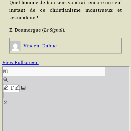
Quel homme de bon sens vou­drait encore un seul
ins­tant de ce chris­tia­nisme mons­trueux et
scandaleux ?
E. Dou­mergue (
Le Signal
).
Vincent Dubuc
View Fullscreen