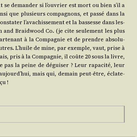
 se deman­der si l’ou­vrier est mort ou bien s’il a
­si que plu­sieurs com­pa­gnons, et pas­sé dans la
ta­ter l’a­va­chis­se­ment et la bas­sesse dans les­
ton and Braid­wood Co. (je cite seule­ment les plus
r­te­nant à la Com­pa­gnie et de prendre abso­lu­
utres. L’huile de mine, par exemple, vaut, prise à
is, pris à la Com­pa­gnie, il coûte 20 sous la livre,
 pas la peine de dégui­ser ? Leur rapa­ci­té, leur
aujourd’­hui, mais qui, demain peut-être, écla­te­
çu !