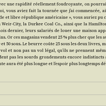
c une rapi­di­té réel­le­ment fou­droyante, on pour­rait
vous aviez fait la tour­née que j’ai com­men­cée, ain
et libre répu­blique amé­ri­caine », vous auriez pu cons
, à Weir-City, la Dur­kee Coal Co., ain­si que la Hamil­
is der­nier, leurs sala­riés de louer une mai­son appa
ns. Or ces maga­sins vendent 25 % plus cher que les a
0 et 50 sous. Le beurre coûte 25 sous les deux livres, ma
un vol et non pas un vol légal, qu’ils ne prennent même
ndent pas les sourds gron­de­ments encore indis­tincts 
nte aura été plus longue et l’es­poir plus long­temps dé