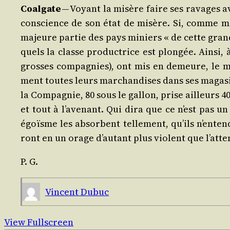
Coal­gate
— Voyant la misère faire ses ravages ave
conscience de son état de misère. Si, comme moi, 
majeure par­tie des pays miniers « de cette grande 
quels la classe pro­duc­trice est plon­gée. Ain­si
grosses com­pa­gnies), ont mis en demeure, le mo
ment toutes leurs mar­chan­dises dans ses maga­si
la Com­pa­gnie, 80 sous le gal­lon, prise ailleurs 4
et tout à l’a­ve­nant. Qui dira que ce n’est pas 
égoïsme les absorbent tel­le­ment, qu’ils n’en­te
ront en un orage d’au­tant plus violent que l’at­te
P. G.
Vincent Dubuc
View Fullscreen