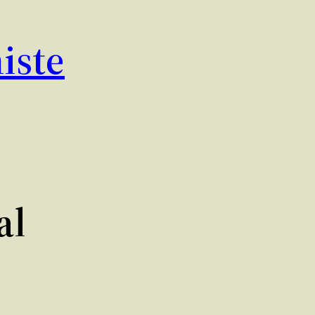
iste
al