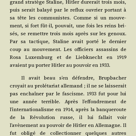
grand stra­tège Sta­line, Hit­ler dure­rait trois mois,
puis serait balayé par le reflux ouvrier por­tant à
sa tête les com­mu­nistes. Comme si un mou­ve­
ment, si fort fût-il, pou­vait, une fois les reins bri­
sés, se remettre trois mois après sur les genoux.
Par sa tac­tique, Sta­line avait por­té le der­nier
coup au mou­ve­ment. Les offi­ciers assas­sins de
Rosa Luxem­burg et de Liebk­necht en 1919
avaient pu por­ter Hit­ler au pou­voir en 1933.
Il avait beau s’en défendre, Brup­ba­cher
croyait au pro­lé­ta­riat alle­mand ; il ne se lais­se­rait
pas enchaî­ner par le fas­cisme. 1933 fut pour lui
une année ter­rible. Après l’effondrement de
l’internationalisme en 1914, après la ban­que­route
de la Révo­lu­tion russe, il lui fal­lait voir
l’avènement au pou­voir de Hit­ler en Alle­magne. Il
fut obli­gé de col­lec­tion­ner quelques autres