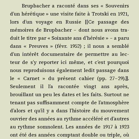
Brup­ba­cher a racon­té dans ses « Sou­ve­nirs
d’un héré­tique » une visite faite à Trots­ki en 1921,
lors d’un voyage en Rus­sie [[Ce pas­sage des
mémoires de Brup­ba­cher – dont nous avons tra­
duit le titre par « Soixante ans d’hérésie » – a paru
dans « Preuves » (févr. 1952) ; il nous a sem­blé
d’un inté­rêt docu­men­taire de per­mettre au lec­
teur de s’y repor­ter ici même, et c’est pour­quoi
nous repro­dui­sons éga­le­ment ledit pas­sage dans
le « Car­net » du pré­sent cahier (pp. 27 – 29).]].
Seule­ment il l’a racon­tée vingt ans après,
brouillant un peu les dates et les faits. Sur­tout ne
tenant pas suf­fi­sam­ment compte de l’atmosphère
d’alors et qu’il y a dans l’histoire du mou­ve­ment
ouvrier des années au rythme accé­lé­ré et d’autres
au rythme som­nolent. Les années de 1917 à 1923
ont été des années comp­tant double ou triple, où