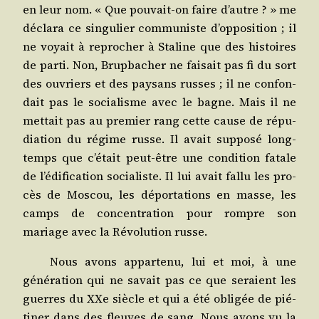
en leur nom. « Que pou­vait-on faire d’autre ? » me
décla­ra ce sin­gu­lier com­mu­niste d’opposition ; il
ne voyait à repro­cher à Sta­line que des his­toires
de par­ti. Non, Brup­ba­cher ne fai­sait pas fi du sort
des ouvriers et des pay­sans russes ; il ne confon­
dait pas le socia­lisme avec le bagne. Mais il ne
met­tait pas au pre­mier rang cette cause de répu­
dia­tion du régime russe. Il avait sup­po­sé long­
temps que c’était peut-être une condi­tion fatale
de l’édification socia­liste. Il lui avait fal­lu les pro­
cès de Mos­cou, les dépor­ta­tions en masse, les
camps de concen­tra­tion pour rompre son
mariage avec la Révo­lu­tion russe.
Nous avons appar­te­nu, lui et moi, à une
géné­ra­tion qui ne savait pas ce que seraient les
guerres du XXe siècle et qui a été obli­gée de pié­
ti­ner dans des fleuves de sang. Nous avons vu la