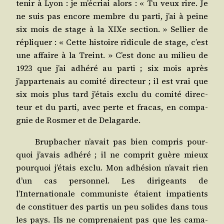
tenir à Lyon : je m’écriai alors : « Tu veux rire. Je
ne suis pas encore membre du par­ti, j’ai à peine
six mois de stage à la XIXe sec­tion. » Sel­lier de
répli­quer : « Cette his­toire ridi­cule de stage, c’est
une affaire à la Treint. » C’est donc au milieu de
1923 que j’ai adhé­ré au par­ti ; six mois après
j’appartenais au comi­té direc­teur ; il est vrai que
six mois plus tard j’étais exclu du comi­té direc­
teur et du par­ti, avec perte et fra­cas, en com­pa­
gnie de Ros­mer et de Delagarde.
Brup­ba­cher n’avait pas bien com­pris pour­
quoi j’avais adhé­ré ; il ne com­prit guère mieux
pour­quoi j’étais exclu. Mon adhé­sion n’avait rien
d’un cas per­son­nel. Les diri­geants de
l’Internationale com­mu­niste étaient impa­tients
de consti­tuer des par­tis un peu solides dans tous
les pays. Ils ne com­pre­naient pas que les cama­