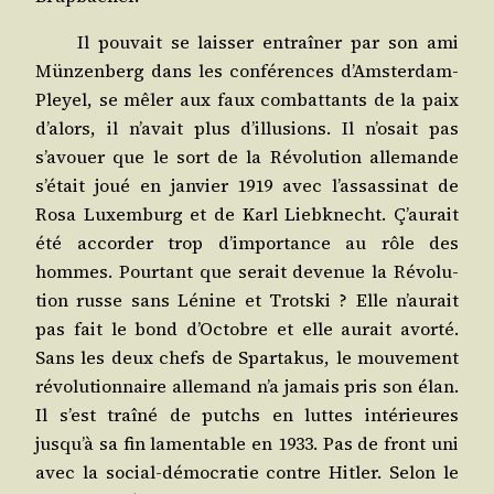
Il pou­vait se lais­ser entraî­ner par son ami
Mün­zen­berg dans les confé­rences d’Amsterdam-
Pleyel, se mêler aux faux com­bat­tants de la paix
d’alors, il n’avait plus d’illusions. Il n’osait pas
s’avouer que le sort de la Révo­lu­tion alle­mande
s’était joué en jan­vier 1919 avec l’assassinat de
Rosa Luxem­burg et de Karl Liebk­necht. Ç’aurait
été accor­der trop d’importance au rôle des
hommes. Pour­tant que serait deve­nue la Révo­lu­
tion russe sans Lénine et Trots­ki ? Elle n’aurait
pas fait le bond d’Octobre et elle aurait avor­té.
Sans les deux chefs de Spar­ta­kus, le mou­ve­ment
révo­lu­tion­naire alle­mand n’a jamais pris son élan.
Il s’est traî­né de putchs en luttes inté­rieures
jusqu’à sa fin lamen­table en 1933. Pas de front uni
avec la social-démo­cra­tie contre Hit­ler. Selon le