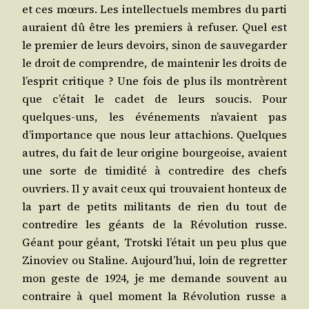
et ces mœurs. Les intel­lec­tuels membres du par­ti
auraient dû être les pre­miers à refu­ser. Quel est
le pre­mier de leurs devoirs, sinon de sau­ve­gar­der
le droit de com­prendre, de main­te­nir les droits de
l’esprit cri­tique ? Une fois de plus ils mon­trèrent
que c’était le cadet de leurs sou­cis. Pour
quelques-uns, les évé­ne­ments n’avaient pas
d’importance que nous leur atta­chions. Quelques
autres, du fait de leur ori­gine bour­geoise, avaient
une sorte de timi­di­té à contre­dire des chefs
ouvriers. Il y avait ceux qui trou­vaient hon­teux de
la part de petits mili­tants de rien du tout de
contre­dire les géants de la Révo­lu­tion russe.
Géant pour géant, Trots­ki l’était un peu plus que
Zino­viev ou Sta­line. Aujourd’hui, loin de regret­ter
mon geste de 1924, je me demande sou­vent au
contraire à quel moment la Révo­lu­tion russe a