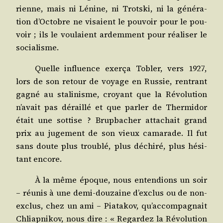
rienne, mais ni Lénine, ni Trots­ki, ni la géné­ra­
tion d’Octobre ne visaient le pou­voir pour le pou­
voir ; ils le vou­laient ardem­ment pour réa­li­ser le
socialisme.
Quelle influence exer­ça Tobler, vers 1927,
lors de son retour de voyage en Rus­sie, ren­trant
gagné au sta­li­nisme, croyant que la Révo­lu­tion
n’avait pas déraillé et que par­ler de Ther­mi­dor
était une sot­tise ? Brup­ba­cher atta­chait grand
prix au juge­ment de son vieux cama­rade. Il fut
sans doute plus trou­blé, plus déchi­ré, plus hési­
tant encore.
À la même époque, nous enten­dions un soir
– réunis à une demi-dou­zaine d’exclus ou de non-
exclus, chez un ami – Pia­ta­kov, qu’accompagnait
Chliap­ni­kov, nous dire : « Regar­dez la Révo­lu­tion