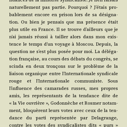
natu­rel­le­ment pas par­tie. Pour­quoi ? J’étais pro­
ba­ble­ment encore en pri­son lors de sa dési­gna­
tion. Ou bien je pen­sais que ma pré­sence était
plus utile en France. Il se trouve d’ailleurs que je
n’ai jamais réus­si à tailler alors dans mon exis­
tence le temps d’un voyage à Mos­cou. Depuis, la
ques­tion ne s’est plus posée pour moi. La délé­ga­
tion fran­çaise, au cours des débats du congrès, se
scin­da en deux tron­çons sur le pro­blème de la
liai­son orga­nique entre l’Internationale syn­di­cale
rouge et l’Internationale com­mu­niste. Sous
l’influence des cama­rades russes, mes propres
amis, les repré­sen­tants de la ten­dance dite de
« la Vie ouvrière », Godon­nèche et Ros­mer notam­
ment, blo­quèrent leurs votes avec ceux de la ten­
dance du par­ti repré­sen­tée par Dela­grange,
contre les votes des syn­di­ca­listes dits « purs »