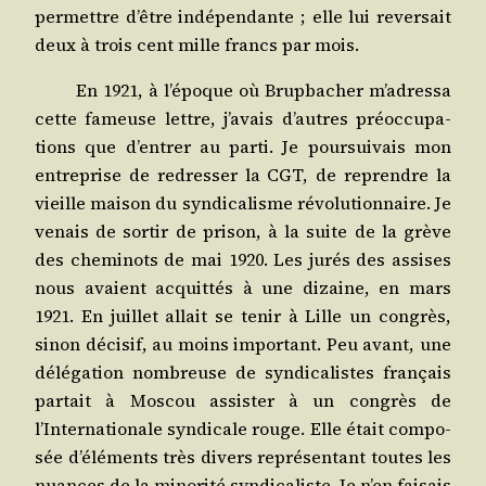
per­mettre d’être indé­pen­dante ; elle lui rever­sait
deux à trois cent mille francs par mois.
En 1921, à l’époque où Brup­ba­cher m’adressa
cette fameuse lettre, j’avais d’autres pré­oc­cu­pa­
tions que d’entrer au par­ti. Je pour­sui­vais mon
entre­prise de redres­ser la CGT, de reprendre la
vieille mai­son du syn­di­ca­lisme révo­lu­tion­naire. Je
venais de sor­tir de pri­son, à la suite de la grève
des che­mi­nots de mai 1920. Les jurés des assises
nous avaient acquit­tés à une dizaine, en mars
1921. En juillet allait se tenir à Lille un congrès,
sinon déci­sif, au moins impor­tant. Peu avant, une
délé­ga­tion nom­breuse de syn­di­ca­listes fran­çais
par­tait à Mos­cou assis­ter à un congrès de
l’Internationale syn­di­cale rouge. Elle était com­po­
sée d’éléments très divers repré­sen­tant toutes les
nuances de la mino­ri­té syn­di­ca­liste. Je n’en fai­sais