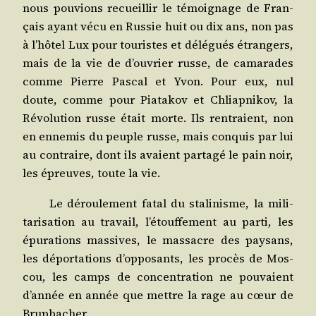
nous pou­vions recueillir le témoi­gnage de Fran­
çais ayant vécu en Rus­sie huit ou dix ans, non pas
à l’hôtel Lux pour tou­ristes et délé­gués étran­gers,
mais de la vie de d’ouvrier russe, de cama­rades
comme Pierre Pas­cal et Yvon. Pour eux, nul
doute, comme pour Pia­ta­kov et Chliap­ni­kov, la
Révo­lu­tion russe était morte. Ils ren­traient, non
en enne­mis du peuple russe, mais conquis par lui
au contraire, dont ils avaient par­ta­gé le pain noir,
les épreuves, toute la vie.
Le dérou­le­ment fatal du sta­li­nisme, la mili­
ta­ri­sa­tion au tra­vail, l’étouffement au par­ti, les
épu­ra­tions mas­sives, le mas­sacre des pay­sans,
les dépor­ta­tions d’opposants, les pro­cès de Mos­
cou, les camps de concen­tra­tion ne pou­vaient
d’année en année que mettre la rage au cœur de
Brupbacher.