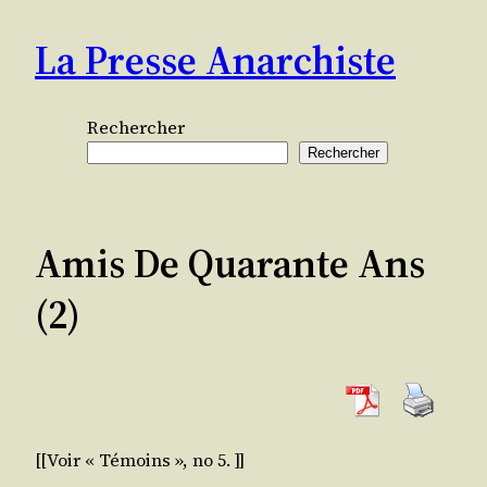
Aller
La Presse Anarchiste
au
contenu
Rechercher
Rechercher
Amis De Quarante Ans
(2)
[[Voir « Témoins », no 5. ]]