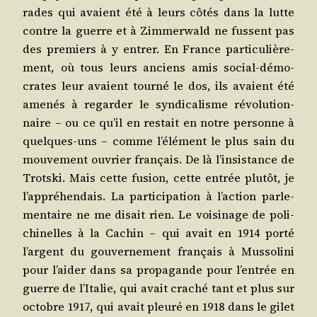
rades qui avaient été à leurs côtés dans la lutte
contre la guerre et à Zim­mer­wald ne fussent pas
des pre­miers à y entrer. En France par­ti­cu­liè­re­
ment, où tous leurs anciens amis social-démo­
crates leur avaient tour­né le dos, ils avaient été
ame­nés à regar­der le syn­di­ca­lisme révo­lu­tion­
naire – ou ce qu’il en res­tait en notre per­sonne à
quelques-uns – comme l’élément le plus sain du
mou­ve­ment ouvrier fran­çais. De là l’insistance de
Trots­ki. Mais cette fusion, cette entrée plu­tôt, je
l’appréhendais. La par­ti­ci­pa­tion à l’action par­le­
men­taire ne me disait rien. Le voi­si­nage de poli­
chi­nelles à la Cachin – qui avait en 1914 por­té
l’argent du gou­ver­ne­ment fran­çais à Mus­so­li­ni
pour l’aider dans sa pro­pa­gande pour l’entrée en
guerre de l’Italie, qui avait cra­ché tant et plus sur
octobre 1917, qui avait pleu­ré en 1918 dans le gilet