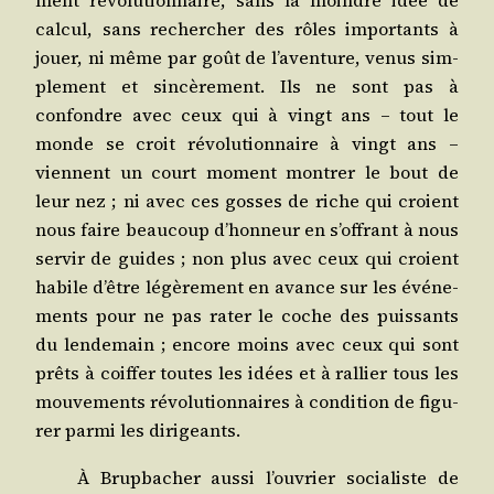
ment révo­lu­tion­naire, sans la moindre idée de
cal­cul, sans recher­cher des rôles impor­tants à
jouer, ni même par goût de l’aventure, venus sim­
ple­ment et sin­cè­re­ment. Ils ne sont pas à
confondre avec ceux qui à vingt ans – tout le
monde se croit révo­lu­tion­naire à vingt ans –
viennent un court moment mon­trer le bout de
leur nez ; ni avec ces gosses de riche qui croient
nous faire beau­coup d’honneur en s’offrant à nous
ser­vir de guides ; non plus avec ceux qui croient
habile d’être légè­re­ment en avance sur les évé­ne­
ments pour ne pas rater le coche des puis­sants
du len­de­main ; encore moins avec ceux qui sont
prêts à coif­fer toutes les idées et à ral­lier tous les
mou­ve­ments révo­lu­tion­naires à condi­tion de figu­
rer par­mi les dirigeants.
À Brup­ba­cher aus­si l’ouvrier socia­liste de