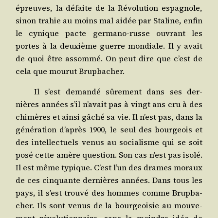
épreuves, la défaite de la Révo­lu­tion espa­gnole,
sinon tra­hie au moins mal aidée par Sta­line, enfin
le cynique pacte ger­ma­no-russe ouvrant les
portes à la deuxième guerre mon­diale. Il y avait
de quoi être assom­mé. On peut dire que c’est de
cela que mou­rut Brupbacher.
Il s’est deman­dé sûre­ment dans ses der­
nières années s’il n’avait pas à vingt ans cru à des
chi­mères et ain­si gâché sa vie. Il n’est pas, dans la
géné­ra­tion d’après 1900, le seul des bour­geois et
des intel­lec­tuels venus au socia­lisme qui se soit
posé cette amère ques­tion. Son cas n’est pas iso­lé.
Il est même typique. C’est l’un des drames moraux
de ces cin­quante der­nières années. Dans tous les
pays, il s’est trou­vé des hommes comme Brup­ba­
cher. Ils sont venus de la bour­geoi­sie au mou­ve­