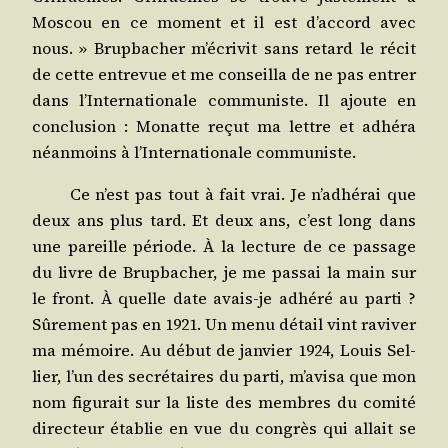
Mos­cou en ce moment et il est d’accord avec
nous. » Brup­ba­cher m’écrivit sans retard le récit
de cette entre­vue et me conseilla de ne pas entrer
dans l’Internationale com­mu­niste. Il ajoute en
conclu­sion : Monatte reçut ma lettre et adhé­ra
néan­moins à l’Internationale communiste.
Ce n’est pas tout à fait vrai. Je n’adhérai que
deux ans plus tard. Et deux ans, c’est long dans
une pareille période. À la lec­ture de ce pas­sage
du livre de Brup­ba­cher, je me pas­sai la main sur
le front. À quelle date avais-je adhé­ré au par­ti ?
Sûre­ment pas en 1921. Un menu détail vint ravi­ver
ma mémoire. Au début de jan­vier 1924, Louis Sel­
lier, l’un des secré­taires du par­ti, m’avisa que mon
nom figu­rait sur la liste des membres du comi­té
direc­teur éta­blie en vue du congrès qui allait se