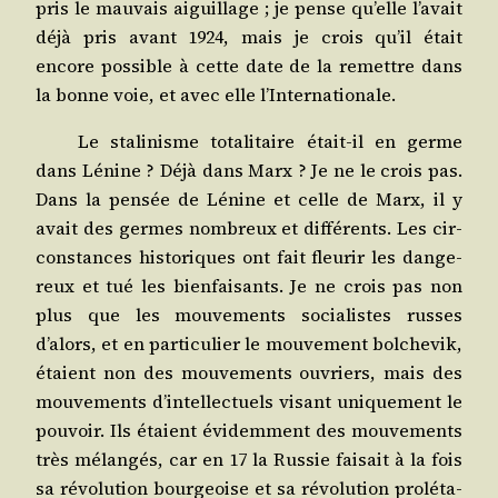
pris le mau­vais aiguillage ; je pense qu’elle l’avait
déjà pris avant 1924, mais je crois qu’il était
encore pos­sible à cette date de la remettre dans
la bonne voie, et avec elle l’Internationale.
Le sta­li­nisme tota­li­taire était-il en germe
dans Lénine ? Déjà dans Marx ? Je ne le crois pas.
Dans la pen­sée de Lénine et celle de Marx, il y
avait des germes nom­breux et dif­fé­rents. Les cir­
cons­tances his­to­riques ont fait fleu­rir les dan­ge­
reux et tué les bien­fai­sants. Je ne crois pas non
plus que les mou­ve­ments socia­listes russes
d’alors, et en par­ti­cu­lier le mou­ve­ment bol­che­vik,
étaient non des mou­ve­ments ouvriers, mais des
mou­ve­ments d’intellectuels visant uni­que­ment le
pou­voir. Ils étaient évi­dem­ment des mou­ve­ments
très mélan­gés, car en 17 la Rus­sie fai­sait à la fois
sa révo­lu­tion bour­geoise et sa révo­lu­tion pro­lé­ta­