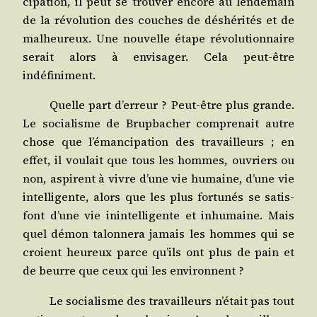
ci­pa­tion, il peut se trou­ver encore au len­de­main
de la révo­lu­tion des couches de déshé­ri­tés et de
mal­heu­reux. Une nou­velle étape révo­lu­tion­naire
serait alors à envi­sa­ger. Cela peut-être
indéfiniment.
Quelle part d’erreur ? Peut-être plus grande.
Le socia­lisme de Brup­ba­cher com­pre­nait autre
chose que l’émancipation des tra­vailleurs ; en
effet, il vou­lait que tous les hommes, ouvriers ou
non, aspirent à vivre d’une vie humaine, d’une vie
intel­li­gente, alors que les plus for­tu­nés se satis­
font d’une vie inin­tel­li­gente et inhu­maine. Mais
quel démon talon­ne­ra jamais les hommes qui se
croient heu­reux parce qu’ils ont plus de pain et
de beurre que ceux qui les environnent ?
Le socia­lisme des tra­vailleurs n’était pas tout