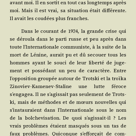
avant moi. Il en sor­tit en tout cas long­temps après
moi. Mais il est vrai, sa situa­tion était dif­fé­rente.
Il avait les cou­dées plus franches.
Dans le cou­rant de 1924, la grande crise qui
se dérou­la dans le par­ti russe et peu après dans
toute l’Internationale com­mu­niste, à la suite de la
mort de Lénine, aurait pu et dû secouer tous les
hommes ayant le sou­ci de leur liber­té de juge­
ment et pos­sé­dant un peu de carac­tère. Entre
l’opposition grou­pée autour de Trots­ki et la troï­ka
Zino­viev-Kame­nev-Sta­line une lutte féroce
s’engagea. Il ne s’agissait pas seule­ment de Trots­
ki, mais de méthodes et de mœurs nou­velles qui
s’instauraient dans l’Internationale sous le nom
de la bol­che­vi­sa­tion. De quoi s’agissait-il ? Les
vrais pro­blèmes étaient mas­qués sous un tas de
faux pro­blèmes. Qui­conque s’efforçait de com­