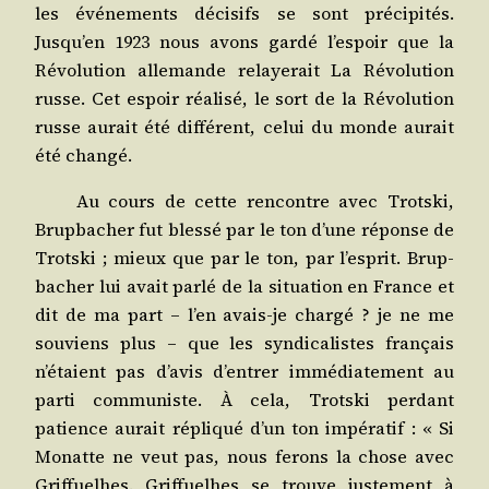
les évé­ne­ments déci­sifs se sont pré­ci­pi­tés.
Jusqu’en 1923 nous avons gar­dé l’espoir que la
Révo­lu­tion alle­mande relaye­rait La Révo­lu­tion
russe. Cet espoir réa­li­sé, le sort de la Révo­lu­tion
russe aurait été dif­fé­rent, celui du monde aurait
été changé.
Au cours de cette ren­contre avec Trots­ki,
Brup­ba­cher fut bles­sé par le ton d’une réponse de
Trots­ki ; mieux que par le ton, par l’esprit. Brup­
ba­cher lui avait par­lé de la situa­tion en France et
dit de ma part – l’en avais-je char­gé ? je ne me
sou­viens plus – que les syn­di­ca­listes fran­çais
n’étaient pas d’avis d’entrer immé­dia­te­ment au
par­ti com­mu­niste. À cela, Trots­ki per­dant
patience aurait répli­qué d’un ton impé­ra­tif : « Si
Monatte ne veut pas, nous ferons la chose avec
Grif­fuelhes. Grif­fuelhes se trouve jus­te­ment à