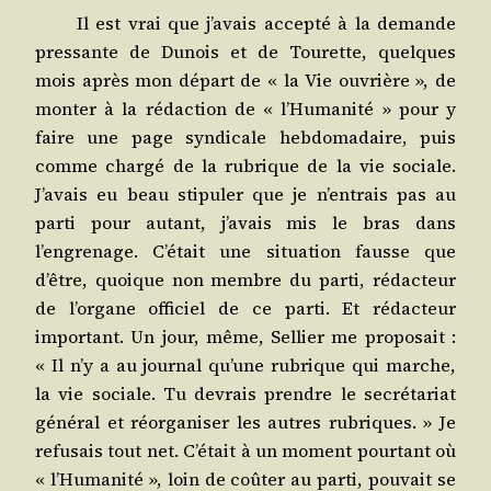
Il est vrai que j’avais accep­té à la demande
pres­sante de Dunois et de Tou­rette, quelques
mois après mon départ de « la Vie ouvrière », de
mon­ter à la rédac­tion de « l’Humanité » pour y
faire une page syn­di­cale heb­do­ma­daire, puis
comme char­gé de la rubrique de la vie sociale.
J’avais eu beau sti­pu­ler que je n’entrais pas au
par­ti pour autant, j’avais mis le bras dans
l’engrenage. C’était une situa­tion fausse que
d’être, quoique non membre du par­ti, rédac­teur
de l’organe offi­ciel de ce par­ti. Et rédac­teur
impor­tant. Un jour, même, Sel­lier me pro­po­sait :
« Il n’y a au jour­nal qu’une rubrique qui marche,
la vie sociale. Tu devrais prendre le secré­ta­riat
géné­ral et réor­ga­ni­ser les autres rubriques. » Je
refu­sais tout net. C’était à un moment pour­tant où
« l’Humanité », loin de coû­ter au par­ti, pou­vait se