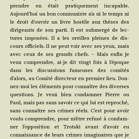
prendre en était pra­ti­que­ment inca­pable.
Aujourd’hui un bon com­mu­niste n’a ni le temps ni
le droit d’ouvrir un livre hos­tile aux thèses des
diri­geants de son par­ti. Il est sub­mer­gé de lec­
tures impo­sées. Il a les oreilles pleines de dis­
cours offi­ciels. Il ne peut voir avec ses yeux, mais
avec ceux de ses grands chefs. – Mais enfin je
veux com­prendre, ai-je dit vingt fois à l’époque
dans les dis­cus­sions fumeuses des comi­tés
d’alors, au Comi­té direc­teur en pre­mier lieu. Don­
nez-moi les élé­ments pour connaître des diverses
ques­tions. Je veux bien condam­ner Pierre ou
Paul, mais pas sans savoir ce qui lui est repro­ché,
sans connaître ses crimes réels. C’est pour avoir
vou­lu com­prendre, pour m’être refu­sé à condam­
ner l’opposition et Trots­ki avant d’avoir eu
connais­sance de leurs crimes ima­gi­naires que je