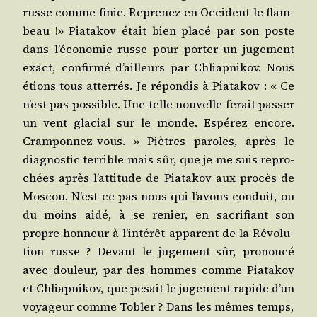
russe comme finie. Repre­nez en Occi­dent le flam­
beau !» Pia­ta­kov était bien pla­cé par son poste
dans l’économie russe pour por­ter un juge­ment
exact, confir­mé d’ailleurs par Chliap­ni­kov. Nous
étions tous atter­rés. Je répon­dis à Pia­ta­kov : « Ce
n’est pas pos­sible. Une telle nou­velle ferait pas­ser
un vent gla­cial sur le monde. Espé­rez encore.
Cram­pon­nez-vous. » Piètres paroles, après le
diag­nos­tic ter­rible mais sûr, que je me suis repro­
chées après l’attitude de Pia­ta­kov aux pro­cès de
Mos­cou. N’est-ce pas nous qui l’avons conduit, ou
du moins aidé, à se renier, en sacri­fiant son
propre hon­neur à l’intérêt appa­rent de la Révo­lu­
tion russe ? Devant le juge­ment sûr, pro­non­cé
avec dou­leur, par des hommes comme Pia­ta­kov
et Chliap­ni­kov, que pesait le juge­ment rapide d’un
voya­geur comme Tobler ? Dans les mêmes temps,