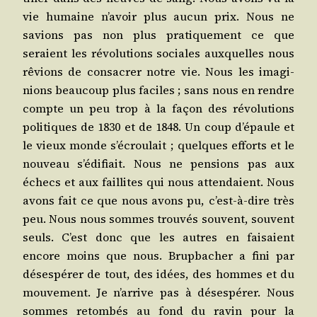
vie humaine n’avoir plus aucun prix. Nous ne
savions pas non plus pra­ti­que­ment ce que
seraient les révo­lu­tions sociales aux­quelles nous
rêvions de consa­crer notre vie. Nous les ima­gi­
nions beau­coup plus faciles ; sans nous en rendre
compte un peu trop à la façon des révo­lu­tions
poli­tiques de 1830 et de 1848. Un coup d’épaule et
le vieux monde s’écroulait ; quelques efforts et le
nou­veau s’édifiait. Nous ne pen­sions pas aux
échecs et aux faillites qui nous atten­daient. Nous
avons fait ce que nous avons pu, c’est-à-dire très
peu. Nous nous sommes trou­vés sou­vent, sou­vent
seuls. C’est donc que les autres en fai­saient
encore moins que nous. Brup­ba­cher a fini par
déses­pé­rer de tout, des idées, des hommes et du
mou­ve­ment. Je n’arrive pas à déses­pé­rer. Nous
sommes retom­bés au fond du ravin pour la