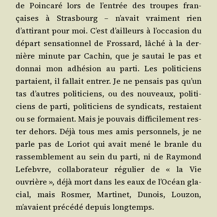
de Poin­ca­ré lors de l’entrée des troupes fran­
çaises à Stras­bourg – n’avait vrai­ment rien
d’attirant pour moi. C’est d’ailleurs à l’occasion du
départ sen­sa­tion­nel de Fros­sard, lâché à la der­
nière minute par Cachin, que je sau­tai le pas et
don­nai mon adhé­sion au par­ti. Les poli­ti­ciens
par­taient, il fal­lait entrer. Je ne pen­sais pas qu’un
tas d’autres poli­ti­ciens, ou des nou­veaux, poli­ti­
ciens de par­ti, poli­ti­ciens de syn­di­cats, res­taient
ou se for­maient. Mais je pou­vais dif­fi­ci­le­ment res­
ter dehors. Déjà tous mes amis per­son­nels, je ne
parle pas de Loriot qui avait mené le branle du
ras­sem­ble­ment au sein du par­ti, ni de Ray­mond
Lefebvre, col­la­bo­ra­teur régu­lier de « la Vie
ouvrière », déjà mort dans les eaux de l’Océan gla­
cial, mais Ros­mer, Mar­ti­net, Dunois, Lou­zon,
m’avaient pré­cé­dé depuis longtemps.