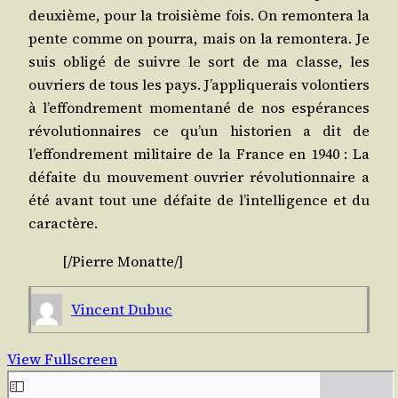
deuxième, pour la troi­sième fois. On remon­te­ra la
pente comme on pour­ra, mais on la remon­te­ra. Je
suis obli­gé de suivre le sort de ma classe, les
ouvriers de tous les pays. J’appliquerais volon­tiers
à l’effondrement momen­ta­né de nos espé­rances
révo­lu­tion­naires ce qu’un his­to­rien a dit de
l’effondrement mili­taire de la France en 1940 : La
défaite du mou­ve­ment ouvrier révo­lu­tion­naire a
été avant tout une défaite de l’intelligence et du
caractère.
[/​Pierre
Monatte
/​]
Vincent Dubuc
View Fullscreen