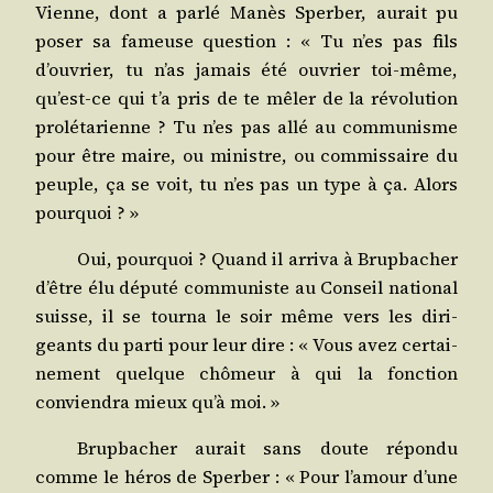
Vienne, dont a par­lé Manès Sper­ber, aurait pu
poser sa fameuse ques­tion : « Tu n’es pas fils
d’ouvrier, tu n’as jamais été ouvrier toi-même,
qu’est-ce qui t’a pris de te mêler de la révo­lu­tion
pro­lé­ta­rienne ? Tu n’es pas allé au com­mu­nisme
pour être maire, ou ministre, ou com­mis­saire du
peuple, ça se voit, tu n’es pas un type à ça. Alors
pourquoi ? »
Oui, pour­quoi ? Quand il arri­va à Brup­ba­cher
d’être élu dépu­té com­mu­niste au Conseil natio­nal
suisse, il se tour­na le soir même vers les diri­
geants du par­ti pour leur dire : « Vous avez cer­tai­
ne­ment quelque chô­meur à qui la fonc­tion
convien­dra mieux qu’à moi. »
Brup­ba­cher aurait sans doute répon­du
comme le héros de Sper­ber : « Pour l’amour d’une