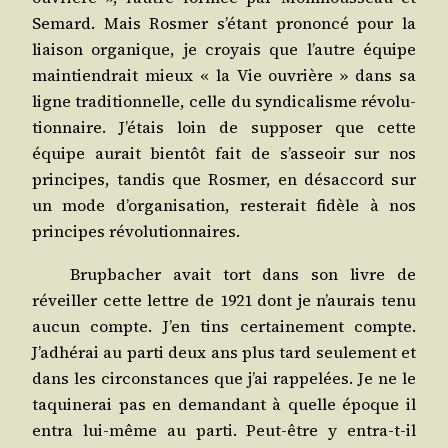
Semard. Mais Ros­mer s’étant pro­non­cé pour la
liai­son orga­nique, je croyais que l’autre équipe
main­tien­drait mieux « la Vie ouvrière » dans sa
ligne tra­di­tion­nelle, celle du syn­di­ca­lisme révo­lu­
tion­naire. J’étais loin de sup­po­ser que cette
équipe aurait bien­tôt fait de s’asseoir sur nos
prin­cipes, tan­dis que Ros­mer, en désac­cord sur
un mode d’organisation, res­te­rait fidèle à nos
prin­cipes révolutionnaires.
Brup­ba­cher avait tort dans son livre de
réveiller cette lettre de 1921 dont je n’aurais tenu
aucun compte. J’en tins cer­tai­ne­ment compte.
J’adhérai au par­ti deux ans plus tard seule­ment et
dans les cir­cons­tances que j’ai rap­pe­lées. Je ne le
taqui­ne­rai pas en deman­dant à quelle époque il
entra lui-même au par­ti. Peut-être y entra-t-il