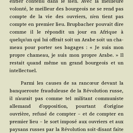
entier conte­nu dans le sien. Avec la meilleure
volon­té, le meilleur des bour­geois ne se rend pas
compte de la vie des ouvriers, n’en tient pas
compte en pre­mier lieu. Brup­ba­cher pou­vait dire
comme il le répon­dit un jour en Afrique à
quelqu’un qui lui offrait soit un Arabe soit un cha­
meau pour por­ter ses bagages : « Je suis mon
propre cha­meau, je suis mon propre Arabe. » Il
res­tait quand même un grand bour­geois et un
intellectuel.
Par­mi les causes de sa ran­cœur devant la
ban­que­route frau­du­leuse de la Révo­lu­tion russe,
il n’aurait pas comme tel mili­tant com­mu­niste
alle­mand d’opposition, pour­tant d’origine
ouvrière, refu­sé de comp­ter – et de comp­ter en
pre­mier lieu – le sort impo­sé aux ouvriers et aux
pay­sans russes par la Révo­lu­tion soit-disant faite