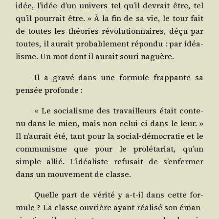
idée, l’idée d’un uni­vers tel qu’il devrait être, tel
qu’il pour­rait être. » À la fin de sa vie, le tour fait
de toutes les théo­ries révo­lu­tion­naires, déçu par
toutes, il aurait pro­ba­ble­ment répon­du : par idéa­
lisme. Un mot dont il aurait sou­ri naguère.
Il a gra­vé dans une for­mule frap­pante sa
pen­sée profonde :
« Le socia­lisme des tra­vailleurs était conte­
nu dans le mien, mais non celui-ci dans le leur. »
Il n’aurait été, tant pour la social-démo­cra­tie et le
com­mu­nisme que pour le pro­lé­ta­riat, qu’un
simple allié. L’idéaliste refu­sait de s’enfermer
dans un mou­ve­ment de classe.
Quelle part de véri­té y a‑t-il dans cette for­
mule ? La classe ouvrière ayant réa­li­sé son éman­