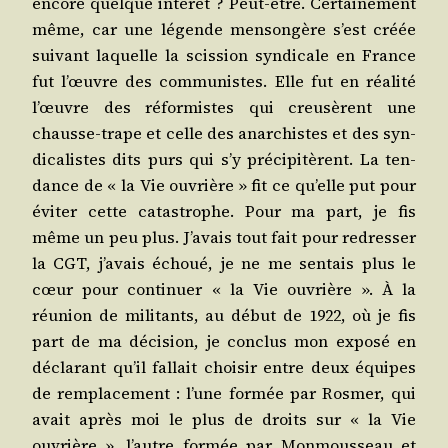
encore quelque inté­rêt ? Peut-être. Cer­tai­ne­ment
même, car une légende men­son­gère s’est créée
sui­vant laquelle la scis­sion syn­di­cale en France
fut l’œuvre des com­mu­nistes. Elle fut en réa­li­té
l’œuvre des réfor­mistes qui creu­sèrent une
chausse-trape et celle des anar­chistes et des syn­
di­ca­listes dits purs qui s’y pré­ci­pi­tèrent. La ten­
dance de « la Vie ouvrière » fit ce qu’elle put pour
évi­ter cette catas­trophe. Pour ma part, je fis
même un peu plus. J’avais tout fait pour redres­ser
la CGT, j’avais échoué, je ne me sen­tais plus le
cœur pour conti­nuer « la Vie ouvrière ». À la
réunion de mili­tants, au début de 1922, où je fis
part de ma déci­sion, je conclus mon expo­sé en
décla­rant qu’il fal­lait choi­sir entre deux équipes
de rem­pla­ce­ment : l’une for­mée par Ros­mer, qui
avait après moi le plus de droits sur « la Vie
ouvrière », l’autre for­mée par Mon­mous­seau et