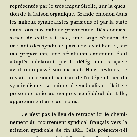
repré­sen­tés par le très impur Sirolle, sur la ques­
tion de la liai­son orga­nique. Grande émo­tion dans
les milieux syn­di­ca­listes pari­siens et par la suite
dans tous nos milieux pro­vin­ciaux. Dès connais­
sance de cette atti­tude, une large réunion de
mili­tants des syn­di­cats pari­siens avait lieu et, sur
ma pro­po­si­tion, une réso­lu­tion com­mune était
adop­tée décla­rant que la délé­ga­tion fran­çaise
avait outre­pas­sé son man­dat. Nous res­tions, je
res­tais fer­me­ment par­ti­san de l’indépendance du
syn­di­ca­lisme. La mino­ri­té syn­di­ca­liste allait se
pré­sen­ter unie au congrès confé­dé­ral de Lille,
appa­rem­ment unie au moins.
Ce n’est pas le lieu de retra­cer ici le che­mi­
ne­ment du mou­ve­ment syn­di­cal fran­çais vers la
scis­sion syn­di­cale de fin 1921. Cela pré­sente-t-il