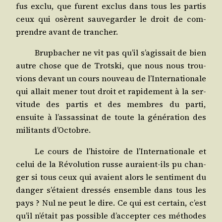
fus exclu, que furent exclus dans tous les par­tis
ceux qui osèrent sau­ve­gar­der le droit de com­
prendre avant de trancher.
Brup­ba­cher ne vit pas qu’il s’agissait de bien
autre chose que de Trots­ki, que nous nous trou­
vions devant un cours nou­veau de l’Internationale
qui allait mener tout droit et rapi­de­ment à la ser­
vi­tude des par­tis et des membres du par­ti,
ensuite à l’assassinat de toute la géné­ra­tion des
mili­tants d’Octobre.
Le cours de l’histoire de l’Internationale et
celui de la Révo­lu­tion russe auraient-ils pu chan­
ger si tous ceux qui avaient alors le sen­ti­ment du
dan­ger s’étaient dres­sés ensemble dans tous les
pays ? Nul ne peut le dire. Ce qui est cer­tain, c’est
qu’il n’était pas pos­sible d’accepter ces méthodes