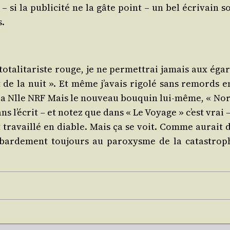
si la publi­ci­té ne la gâte point – un bel écri­vain s
s.
tota­li­ta­riste rouge, je ne per­met­trai jamais aux ég
e la nuit ». Et même j’avais rigo­lé sans remords en l
 Nlle NRF Mais le nou­veau bou­quin lui-même, « Nor­m
ans l’écrit – et notez que dans « Le Voyage » c’est vrai –
est tra­vaillé en diable. Mais ça se voit. Comme aura
ar­de­ment tou­jours au paroxysme de la catas­trophe