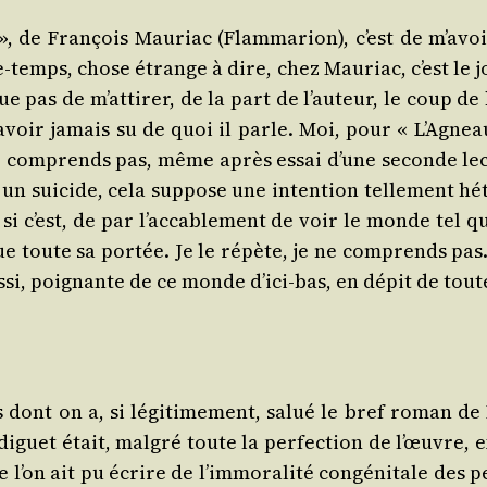
e Fran­çois Mau­riac (Flam­ma­rion), c’est de m’avoir 
tre-temps, chose étrange à dire, chez Mau­riac, c’est le
ue pas de m’attirer, de la part de l’auteur, le coup de 
avoir jamais su de quoi il parle. Moi, pour « L’Agneau
ne com­prends pas, même après essai d’une seconde le
 un sui­cide, cela sup­pose une inten­tion tel­le­ment hé
 si c’est, de par l’accablement de voir le monde tel q
e toute sa por­tée. Je le répète, je ne com­prends pas. 
us­si, poi­gnante de ce monde d’ici-bas, en dépit de tou
dont on a, si légi­ti­me­ment, salué le bref roman de F
di­guet était, mal­gré toute la per­fec­tion de l’œuvre, 
l’on ait pu écrire de l’immoralité congé­ni­tale des per­