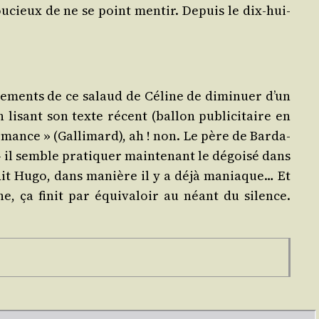
ou­cieux de ne se point men­tir. Depuis le dix-hui­
a­re­ments de ce salaud de Céline de dimi­nuer d’un
isant son texte récent (bal­lon publi­ci­taire en
ance » (Gal­li­mard), ah ! non. Le père de Bar­da­
 il semble pra­ti­quer main­te­nant le dégoi­sé dans
it dit Hugo, dans manière il y a déjà maniaque… Et
, ça finit par équi­va­loir au néant du silence.