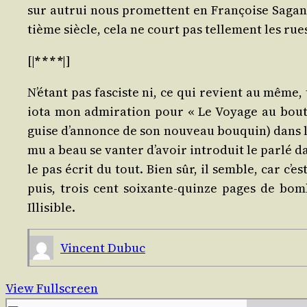
sur autrui nous pro­mettent en Fran­çoise Sagan – 
tième siècle, cela ne court pas tel­le­ment les rue
[|
* * * *
|]
N’étant pas fas­ciste ni, ce qui revient au même, 
iota mon admi­ra­tion pour « Le Voyage au bout d
guise d’annonce de son nou­veau bou­quin) dans la
mu a beau se van­ter d’avoir intro­duit le par­lé d
le pas écrit du tout. Bien sûr, il semble, car c’
puis, trois cent soixante-quinze pages de bom­b
Illisible.
Vincent Dubuc
View Fullscreen