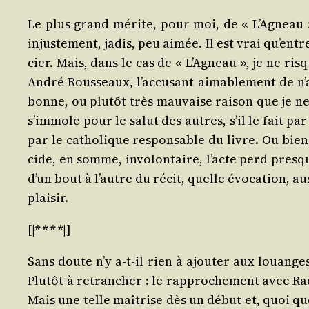
Le plus grand mérite, pour moi, de « L’Agneau », d
injus­te­ment, jadis, peu aimée. Il est vrai qu’en
cier. Mais, dans le cas de « L’Agneau », je ne risq
André Rous­seaux, l’accusant aima­ble­ment de n’
bonne, ou plu­tôt très mau­vaise rai­son que je 
s’immole pour le salut des autres, s’il le fait par
par le catho­lique res­pon­sable du livre. Ou bien
cide, en somme, invo­lon­taire, l’acte perd presqu
d’un bout à l’autre du récit, quelle évo­ca­tion, a
plaisir.
[|
* * * *
|]
Sans doute n’y a‑t-il rien à ajou­ter aux louanges 
Plu­tôt à retran­cher : le rap­pro­che­ment avec Ra
Mais une telle maî­trise dès un début et, quoi que 