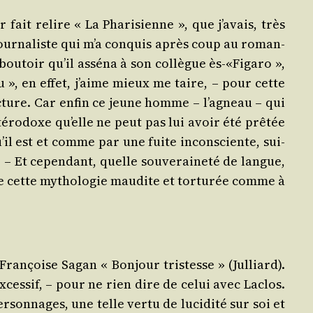
fait relire « La Pha­ri­sienne », que j’avais, très
 jour­na­liste qui m’a conquis après coup au roman­
bou­toir qu’il assé­na à son col­lègue ès-«Figaro »,
 », en effet, j’aime mieux me taire, – pour cette
c­ture. Car enfin ce jeune homme – l’agneau – qui
té­ro­doxe qu’elle ne peut pas lui avoir été prê­tée
u’il est et comme par une fuite incons­ciente, sui­
– Et cepen­dant, quelle sou­ve­rai­ne­té de langue,
te cette mytho­lo­gie mau­dite et tor­tu­rée comme à
ran­çoise Sagan « Bon­jour tris­tesse » (Jul­liard).
exces­sif, – pour ne rien dire de celui avec Laclos.
son­nages, une telle ver­tu de luci­di­té sur soi et