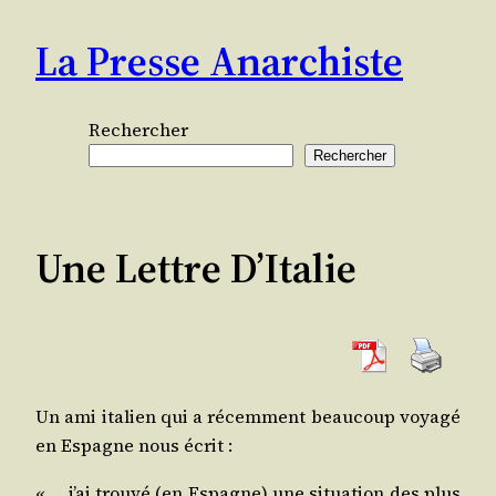
Aller
La Presse Anarchiste
au
contenu
Rechercher
Rechercher
Une Lettre D’Italie
Un ami ita­lien qui a récem­ment beau­coup voya­gé
en Espagne nous écrit :
« … j’ai trou­vé (en Espagne) une situa­tion des plus