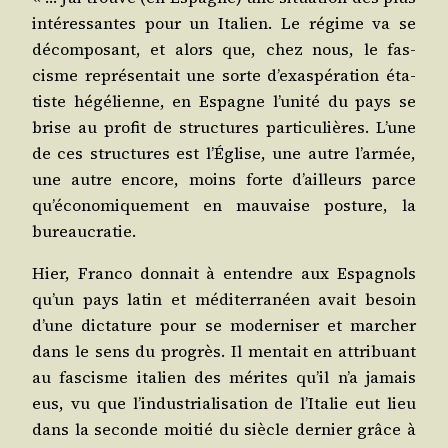
inté­res­santes pour un Ita­lien. Le régime va se
décom­po­sant, et alors que, chez nous, le fas­
cisme repré­sen­tait une sorte d’exaspération éta­
tiste hégé­lienne, en Espagne l’unité du pays se
brise au pro­fit de struc­tures par­ti­cu­lières. L’une
de ces struc­tures est l’Église, une autre l’armée,
une autre encore, moins forte d’ailleurs parce
qu’économiquement en mau­vaise pos­ture, la
bureaucratie.
Hier, Fran­co don­nait à entendre aux Espa­gnols
qu’un pays latin et médi­ter­ra­néen avait besoin
d’une dic­ta­ture pour se moder­ni­ser et mar­cher
dans le sens du pro­grès. Il men­tait en attri­buant
au fas­cisme ita­lien des mérites qu’il n’a jamais
eus, vu que l’industrialisation de l’Italie eut lieu
dans la seconde moi­tié du siècle der­nier grâce à