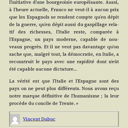
l’initiative d’une bour­geoi­sie euro­péi­sante. Aus­si,
à l’heure actuelle, Fran­co ne veut-il à aucun prix
que les Espa­gnols se rendent compte qu’en dépit
de la guerre, qu’en dépit aus­si du gas­pillage rela­
tif des richesses, l’Italie reste, com­pa­rée à
l’Espagne, un pays moderne, capable de nou­
veaux pro­grès. Et il ne veut pas davan­tage qu’on
sache que, mal­gré tout, la démo­cra­tie, en Ita­lie, a
recons­truit le pays avec une rapi­di­té dont n’eût
été capable aucune dictature…
La véri­té est que l’Italie et l’Espagne sont des
pays on ne peut plus dif­fé­rents. Nous avons reçu
notre marque défi­ni­tive de l’humanisme ; la leur
pro­cède du concile de Trente. »
Vincent Dubuc