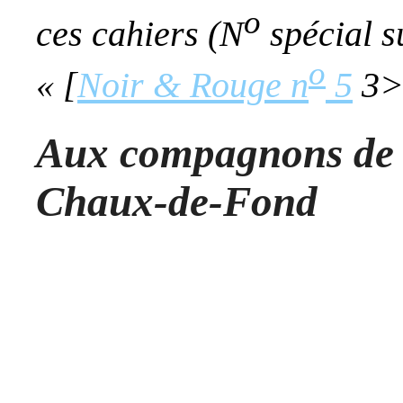
o
ces cahiers (N
spécial s
o
« [
Noir & Rouge n
5
3
Aux compagnons de l'
Chaux-de-Fond