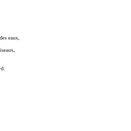
.
 des eaux,
iseaux,
rd.