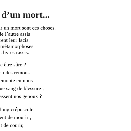
d’un mort...
 un mort sont ces choses.
de l’autre assis
ent leur lacis.
es métamorphoses
 livres rassis.
e être sûre ?
ieu des remous.
remonte en nous
que sang de blessure ;
passent nos genoux ?
 long crépuscule,
ent de mourir ;
t de courir,