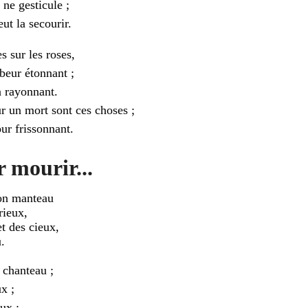
 ne gesticule ;
ut la secourir.
s sur les roses,
beur étonnant ;
n rayonnant.
 un mort sont ces choses ;
our frissonnant.
r mourir...
ton manteau
rieux,
et des cieux,
u.
 chanteau ;
ux ;
ux ;