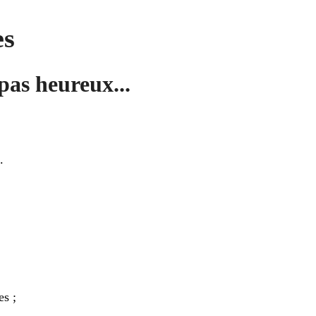
es
pas heureux...
.
es ;