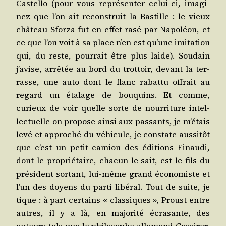
Cas­tel­lo (pour vous repré­sen­ter celui-ci, ima­gi­
nez que l’on ait recons­truit la Bas­tille : le vieux
châ­teau Sfor­za fut en effet rasé par Napo­léon, et
ce que l’on voit à sa place n’en est qu’une imi­ta­tion
qui, du reste, pour­rait être plus laide). Sou­dain
j’avise, arrê­tée au bord du trot­toir, devant la ter­
rasse, une auto dont le flanc rabat­tu offrait au
regard un éta­lage de bou­quins. Et comme,
curieux de voir quelle sorte de nour­ri­ture intel­
lec­tuelle on pro­pose ain­si aux pas­sants, je m’étais
levé et appro­ché du véhi­cule, je constate aus­si­tôt
que c’est un petit camion des édi­tions Einau­di,
dont le pro­prié­taire, cha­cun le sait, est le fils du
pré­sident sor­tant, lui-même grand éco­no­miste et
l’un des doyens du par­ti libé­ral. Tout de suite, je
tique : à part cer­tains « clas­siques », Proust entre
autres, il y a là, en majo­ri­té écra­sante, des