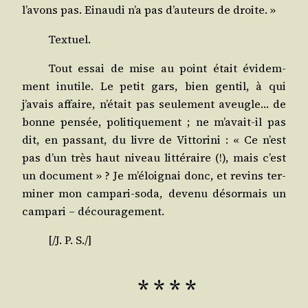
l’avons pas. Einau­di n’a pas d’auteurs de droite. »
Tex­tuel.
Tout essai de mise au point était évi­dem­
ment inutile. Le petit gars, bien gen­til, à qui
j’avais affaire, n’était pas seule­ment aveugle… de
bonne pen­sée, poli­ti­que­ment ; ne m’avait-il pas
dit, en pas­sant, du livre de Vit­to­ri­ni : « Ce n’est
pas d’un très haut niveau lit­té­raire (!), mais c’est
un docu­ment » ? Je m’éloignai donc, et revins ter­
mi­ner mon cam­pa­ri-soda, deve­nu désor­mais un
cam­pa­ri – découragement.
[/​J. P. S./]
* * * *