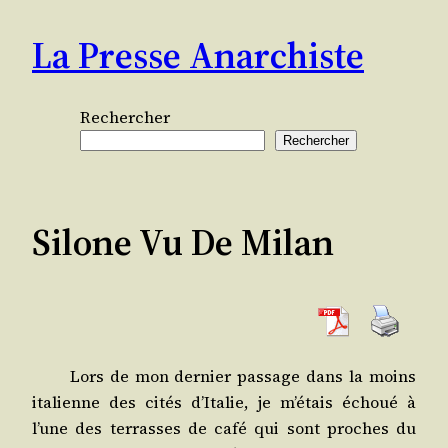
Aller
La Presse Anarchiste
au
contenu
Rechercher
Rechercher
Silone Vu De Milan
Lors de mon der­nier pas­sage dans la moins
ita­lienne des cités d’Italie, je m’étais échoué à
l’une des ter­rasses de café qui sont proches du