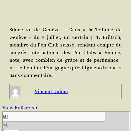
Silone vu de Genève. – Dans « la Tri­bune de
Genève » du 4 juillet, un cer­tain J. T. Brütsch,
membre du Pen-Club suisse, ren­dant compte du
congrès inter­na­tio­nal des Pen-Clubs à Vienne,
note, avec com­bien de grâce et de per­ti­nence :
« … le bouf­fon déma­gogue qu’est Igna­zio Silone. »
Sans commentaire.
Vincent Dubuc
View Fullscreen