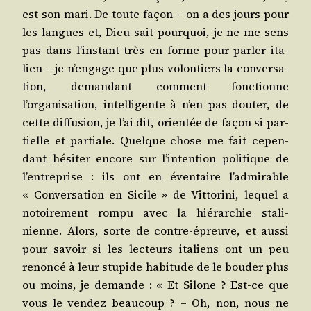
est son mari. De toute façon – on a des jours pour
les langues et, Dieu sait pour­quoi, je ne me sens
pas dans l’instant très en forme pour par­ler ita­
lien – je n’engage que plus volon­tiers la conver­sa­
tion, deman­dant com­ment fonc­tionne
l’organisation, intel­li­gente à n’en pas dou­ter, de
cette dif­fu­sion, je l’ai dit, orien­tée de façon si par­
tielle et par­tiale. Quelque chose me fait cepen­
dant hési­ter encore sur l’intention poli­tique de
l’entreprise : ils ont en éven­taire l’admirable
« Conver­sa­tion en Sicile » de Vit­to­ri­ni, lequel a
notoi­re­ment rom­pu avec la hié­rar­chie sta­li­
nienne. Alors, sorte de contre-épreuve, et aus­si
pour savoir si les lec­teurs ita­liens ont un peu
renon­cé à leur stu­pide habi­tude de le bou­der plus
ou moins, je demande : « Et Silone ? Est-ce que
vous le ven­dez beau­coup ? – Oh, non, nous ne