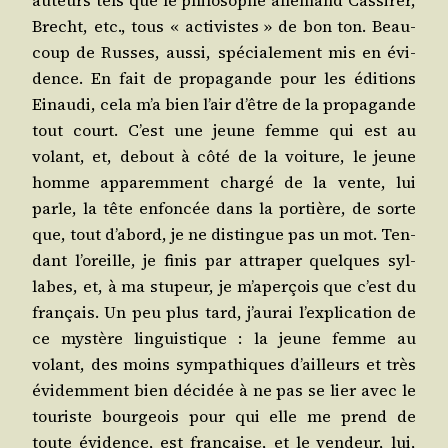
auteurs tels que le phi­lo­sophe alle­mand Cas­si­rer,
Brecht, etc., tous « acti­vistes » de bon ton. Beau­
coup de Russes, aus­si, spé­cia­le­ment mis en évi­
dence. En fait de pro­pa­gande pour les édi­tions
Einau­di, cela m’a bien l’air d’être de la pro­pa­gande
tout court. C’est une jeune femme qui est au
volant, et, debout à côté de la voi­ture, le jeune
homme appa­rem­ment char­gé de la vente, lui
parle, la tête enfon­cée dans la por­tière, de sorte
que, tout d’abord, je ne dis­tingue pas un mot. Ten­
dant l’oreille, je finis par attra­per quelques syl­
labes, et, à ma stu­peur, je m’aperçois que c’est du
fran­çais. Un peu plus tard, j’aurai l’explication de
ce mys­tère lin­guis­tique : la jeune femme au
volant, des moins sym­pa­thiques d’ailleurs et très
évi­dem­ment bien déci­dée à ne pas se lier avec le
tou­riste bour­geois pour qui elle me prend de
toute évi­dence, est fran­çaise, et le ven­deur, lui,