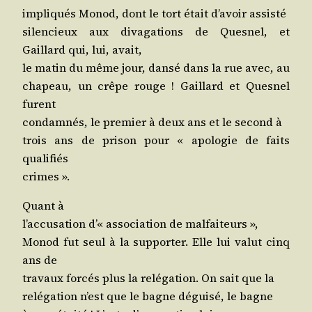
impli­qués Monod, dont le tort était d’a­voir assisté
silen­cieux aux diva­ga­tions de Ques­nel, et
Gaillard qui, lui, avait,
le matin du même jour, dan­sé dans la rue avec, au
cha­peau, un crêpe rouge ! Gaillard et Ques­nel
furent
condam­nés, le pre­mier à deux ans et le second à
trois ans de pri­son pour « apo­lo­gie de faits
qualifiés
crimes ».
Quant à
l’ac­cu­sa­tion d’« asso­cia­tion de malfaiteurs »,
Monod fut seul à la sup­por­ter. Elle lui valut cinq
ans de
tra­vaux for­cés plus la relé­ga­tion. On sait que la
relé­ga­tion n’est que le bagne dégui­sé, le bagne