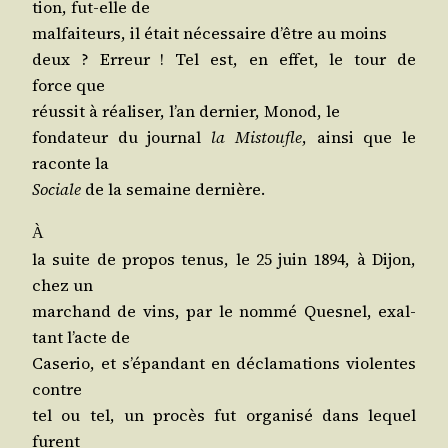
tion, fut-elle de
mal­fai­teurs, il était néces­saire d’être au moins
deux ? Erreur ! Tel est, en effet, le tour de
force que
réus­sit à réa­li­ser, l’an der­nier, Monod, le
fon­da­teur du jour­nal
la Mis­toufle
, ain­si que le
raconte la
Sociale
de la semaine dernière.
À
la suite de pro­pos tenus, le 25 juin 1894, à Dijon,
chez un
mar­chand de vins, par le nom­mé Ques­nel, exal­
tant l’acte de
Case­rio, et s’é­pan­dant en décla­ma­tions vio­lentes
contre
tel ou tel, un pro­cès fut orga­ni­sé dans lequel
furent