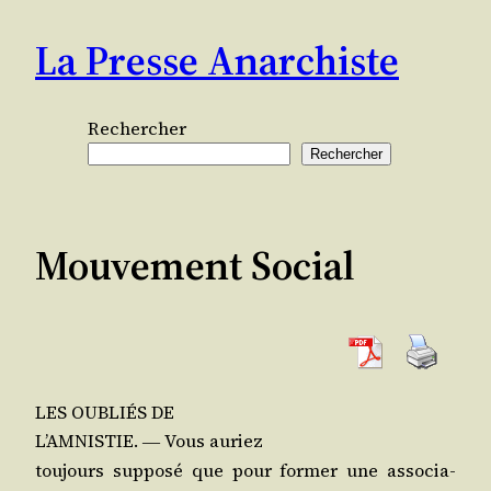
Aller
La Presse Anarchiste
au
contenu
Rechercher
Rechercher
Mouvement Social
LES OUBLIÉS DE
L’AMNISTIE.
Vous auriez
―
tou­jours sup­po­sé que pour for­mer une asso­cia­