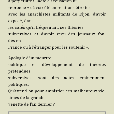
à per­pé­tui­té ! L’acte d’ac­cu­sa­tion lui
reproche « d’a­voir été en rela­tions étroites
avec les anar­chistes mili­tants de Dijon, d’a­voir
expo­sé, dans
les cafés qu’il fré­quen­tait, ses théories
sub­ver­sives et d’a­voir reçu des jour­naux fon­
dés en
France ou à l’é­tran­ger pour les soutenir ».
Apo­lo­gie d’un meurtre
poli­tique et déve­lop­pe­ment de théo­ries
prétendues
sub­ver­sives, sont des actes émi­nem­ment
politiques.
Qu’at­tend-on pour amnis­tier ces mal­heu­reux vic­
times de la grande
venette de l’an dernier ?