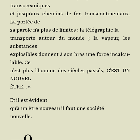
transocéaniques
et jus­qu’aux che­mins de fer, trans­con­ti­nen­taux.
La por­tée de
sa parole n’a plus de limites : la télé­gra­phie la
trans­porte autour du monde ; la vapeur, les
substances
explo­sibles donnent à son bras une force incal­cu­
lable. Ce
n’est plus l’homme des siècles pas­sés, C’EST UN
NOUVEL
ÊTRE… »
Et il est évident
qu’à un être nou­veau il faut une société
nouvelle.
— O —