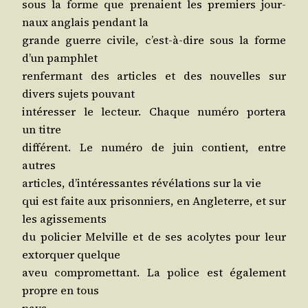
sous la forme que pre­naient les pre­miers jour­
naux anglais pen­dant la
grande guerre civile, c’est-à-dire sous la forme
d’un pamphlet
ren­fer­mant des articles et des nou­velles sur
divers sujets pouvant
inté­res­ser le lec­teur. Chaque numé­ro por­te­ra
un titre
dif­fé­rent. Le numé­ro de juin contient, entre
autres
articles, d’in­té­res­santes révé­la­tions sur la vie
qui est faite aux pri­son­niers, en Angle­terre, et sur
les agissements
du poli­cier Mel­ville et de ses aco­lytes pour leur
extor­quer quelque
aveu com­pro­met­tant. La police est éga­le­ment
propre en tous