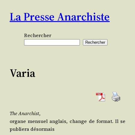
Aller
La Presse Anarchiste
au
contenu
Rechercher
Rechercher
Varia
The Anar­chist
,
organe men­suel anglais, change de for­mat. Il se
publie­ra désormais