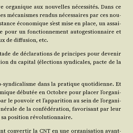
ture orga­nique aux nou­velles néces­si­tés. Dans ce
n des méca­nismes ren­dus néces­saires par ces nou­
is­tance éco­no­mique s’est mise en place, un assai­
sable pour un fonc­tion­ne­ment auto­ges­tion­naire et
ux de dif­fu­sion, etc.
stade de décla­ra­tions de prin­cipes pour deve­nir
on du capi­tal (élec­tions syn­di­cales, pacte de la
o-syn­di­ca­lisme dans la pra­tique quo­ti­dienne. Et
na­mique débu­tée en Octobre pour pla­cer l’or­ga­ni­
le pou­voir et l’ap­pa­ri­tion au sein de l’or­ga­ni­
é­rale de la confé­dé­ra­tion, favo­ri­sant par leur
r sa posi­tion révolutionnaire.
t conver­tir la CNT en une orga­ni­sa­tion avant-