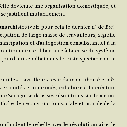
u’elle devienne une orga­ni­sa­tion domes­ti­quée, et
 se jus­ti­fient mutuellement.
anar­chistes (voir pour cela le der­nier n° de
Bici­
ci­pa­tion de large masse de tra­vailleurs, signi­fie
ci­pa­tion et d’au­to­ges­tion consub­stan­tiel à la
­lu­tion­naire et liber­taire à la crise du sys­tème
 aujourd’­hui se débat dans le triste spec­tacle de la
mi les tra­vailleurs les idéaux de liber­té et d’é­
exploi­tés et oppri­més, col­la­bore à la créa­tion
 de Zara­gosse dans ses réso­lu­tions sur le « com­
La tâche de recons­truc­tion sociale et morale de la
 confondent le rebelle avec le révo­lu­tion­naire, le