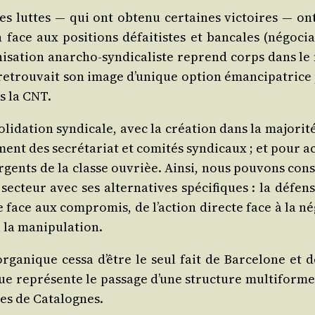
es luttes ― qui ont obte­nu cer­taines vic­toires ― ont
ace aux posi­tions défai­tistes et ban­cales (négo­cia
ni­sa­tion anar­cho-syn­di­ca­liste reprend corps dans 
retrou­vait son image d’u­nique option éman­ci­pa­trice 
rs la CNT.
so­li­da­tion syn­di­cale, avec la créa­tion dans la majo­ri
ment des secré­ta­riat et comi­tés syn­di­caux ; et pour a
gents de la classe ouvriè­e. Ain­si, nous pou­vons consta­
sec­teur avec ses alter­na­tives spé­ci­fiques : la défens
se face aux com­pro­mis, de l’ac­tion directe face à la n
t à la manipulation.
rga­nique ces­sa d’être le seul fait de Bar­ce­lone et 
f que repré­sente le pas­sage d’une struc­ture mul­ti­forme
ères de Catalognes.