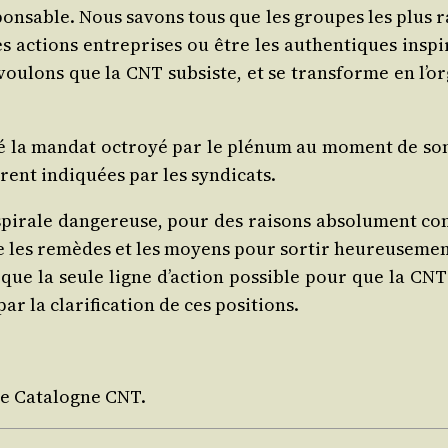
on­sable. Nous savons tous que les groupes les plus ra
es actions entre­prises ou être les authen­tiques ins­pi­r
ou­lons que la CNT sub­siste, et se trans­forme en l’or­ga
é­té la man­dat octroyé par le plé­num au moment de son
urent indi­quées par les syndicats.
 spi­rale dan­ge­reuse, pour des rai­sons abso­lu­ment co
e les remèdes et les moyens pour sor­tir heu­reu­se­men
s que la seule ligne d’ac­tion pos­sible pour que la C
r la cla­ri­fi­ca­tion de ces positions.
 de Cata­logne CNT.