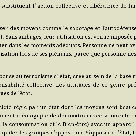
sub­sti­tuent l’ action col­lec­tive et libé­ra­trice de l’
ser des moyens comme le sabo­tage et l’au­to­dé­fense q
tat. Sans ambages, leur uti­li­sa­tion est venue impo­sée 
quer dans les moments adé­quats. Per­sonne ne peut ave
ni­sa­tion lors de ses plé­nums, parce que per­sonne n’es
onse au ter­ro­risme d’ état, créé au sein de la base m
n­sa­bi­li­té col­lec­tive. Les atti­tudes de ce genre pré
es de l’état.
ié­té régie par un état dont les moyens sont beau­cou
ru­ment idéo­lo­gique de domi­na­tion avec sa morale de 
n, la consom­ma­tion et le Bien-être) avec un appa­reil 
u­ler les groupes d’op­po­si­tion. S’op­po­ser à l’É­tat, le 