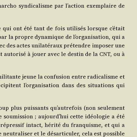
a­nar­cho syn­di­ca­lisme par l’ac­tion exem­plaire de
ui ont été tant de fois uti­li­sés lorsque c’é­tait
par la propre dyna­mique de l’or­ga­ni­sa­tion, qui a
c des actes uni­la­té­raux pré­tendre impo­ser une
t auto­ri­sé à jouer avec le des­tin de la CNT, ou à
ili­tante jeune la confu­sion entre radi­ca­lisme et
­ci­pitent l’or­ga­ni­sa­tion dans des situa­tions qui
p plus puis­sants qu’au­tre­fois (non seule­ment
sou­mis­sion ; aujourd’­hui cette idéo­lo­gie a été
répres­sif intact, héri­té du fran­quisme, et qui a
neu­tra­li­ser et le désar­ti­cu­ler, cela est pos­sible