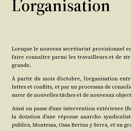
L’organisation
Lorsque le nou­veau secré­ta­riat pro­vi­sion­nel e
faire connaître par­mi les tra­vailleurs et de str
grande.
À par­tir du mois d’oc­tobre, l’or­ga­ni­sa­tion en
luttes et conflits, et par un pro­ces­sus de conso­l
su­rer de nou­velles tâches et de nou­veaux object
Ain­si on passe d’une inter­ven­tion exté­rieure (
la dota­tion d’une réponse anar­cho syn­di­ca­l
publics, Mon­tes­sa, Ossa Ber­tan y Ser­ra, et un gr