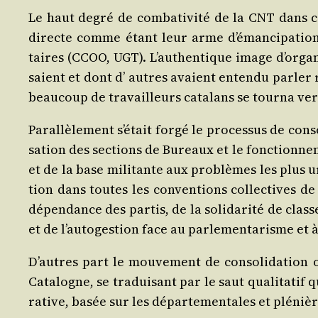
Le haut degré de com­ba­ti­vi­té de la CNT dans c
directe comme étant leur arme d’é­man­ci­pa­tion f
taires (CCOO, UGT). L’au­then­tique image d’or­ga­
saient et dont d’ autres avaient enten­du par­ler 
beau­coup de tra­vailleurs cata­lans se tour­na ve
Paral­lè­le­ment s’é­tait for­gé le pro­ces­sus de con
sa­tion des sec­tions de Bureaux et le fonc­tion­ne­
et de la base mili­tante aux pro­blèmes les plus ur
tion dans toutes les conven­tions col­lec­tives de 
dépen­dance des par­tis, de la soli­da­ri­té de clas
et de l’au­to­ges­tion face au par­le­men­ta­risme e
D’autres part le mou­ve­ment de conso­li­da­tion o
Cata­logne, se tra­dui­sant par le saut qua­li­ta­ti
ra­tive, basée sur les dépar­te­men­tales et plé­ni