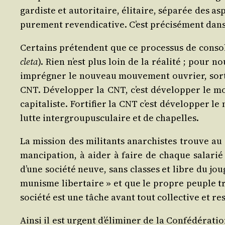
gar­diste et auto­ri­taire, éli­taire, sépa­rée des 
pure­ment reven­di­ca­tive. C’est pré­ci­sé­ment dan
Cer­tains pré­tendent que ce pro­ces­sus de conso­
cle­ta
). Rien n’est plus loin de la réa­li­té ; pour n
impré­gner le nou­veau mou­ve­ment ouvrier, sor­ti 
CNT. Déve­lop­per la CNT, c’est déve­lop­per le mou
capi­ta­liste. For­ti­fier la CNT c’est déve­lop­per 
lutte inter­grou­pus­cu­laire et de chapelles.
La mis­sion des mili­tants anar­chistes trouve au 
man­ci­pa­tion, à aider à faire de chaque sala­rié
d’une socié­té neuve, sans classes et libre du jou
mu­nisme liber­taire » et que le propre peuple tra­
socié­té est une tâche avant tout col­lec­tive et r
Ain­si il est urgent d’é­li­mi­ner de la Confé­dé­ra