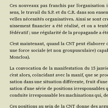
Ces nou­veaux pas fran­chis par l’or­ga­ni­sa­tion 
sens, le tra­vail du S.P. et du C.R. dans son ense
velles néces­si­tés orga­ni­sa­tives. Ain­si se son
nis­se­ment finan­cier a été réa­li­sé, et on a ten­t
fédé­ra­tif ; une régu­la­ri­té de la pro­pa­gande a é
C’est main­te­nant, quand la CNT peut éla­bo­rer d
une force sociale (et non grou­pus­cu­laire) capabl
Moncloa).
La convo­ca­tion de la mani­fes­ta­tion du 15 jan­vi
c’est alors, coïn­ci­dant avec la manif, que se pro­
sa­tion dans une situa­tion dif­fé­rente, fruit d’un
sa­tion d’une série de posi­tions irres­pon­sables 
conduite irres­pon­sable les machi­na­tions qui, d
Ces posi­tions au sein de la CNT donne des argu­