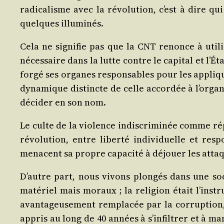
radi­ca­lisme avec la révo­lu­tion, c’est à dire qui 
quelques illuminés.
Cela ne signi­fie pas que la CNT renonce à uti­li­
néces­saire dans la lutte contre le capi­tal et l’É­
for­gé ses organes res­pon­sables pour les appli­
dyna­mique dis­tincte de celle accor­dée à l’or­ga­
déci­der en son nom.
Le culte de la vio­lence indis­cri­mi­née comme rép
révo­lu­tion, entre liber­té indi­vi­duelle et res­po
menacent sa propre capa­ci­té à déjouer les attaqu
D’autre part, nous vivons plon­gés dans une soc
maté­riel mais moraux ; la reli­gion était l’ins­t
avan­ta­geu­se­ment rem­pla­cée par la cor­rup­tio
appris au long de 40 années à s’in­fil­trer et à mani­p