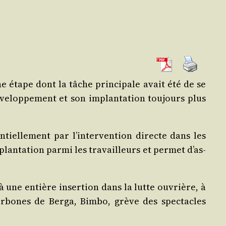
une étape dont la tâche prin­ci­pale avait été de se
ve­lop­pe­ment et son implan­ta­tion tou­jours plus
­tiel­le­ment par l’in­ter­ven­tion directe dans les
lan­ta­tion par­mi les tra­vailleurs et per­met d’as­
 à une entière inser­tion dans la lutte ouvrière, à
r­bones de Ber­ga, Bim­bo, grève des spec­tacles