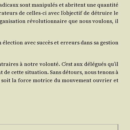
di­caux sont mani­pu­lés et abritent une quan­ti­té
a­teurs de celles-ci avec l’ob­jec­tif de détruire le
­ni­sa­tion révo­lu­tion­naire que nous vou­lons, il
 élec­tion avec suc­cès et erreurs dans sa ges­tion
ntraires à notre volon­té. C’est aux délé­gués qu’il
t de cette situa­tion. Sans détours, nous tenons à
NT soit la force motrice du mou­ve­ment ouvrier et