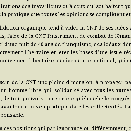
aspi­ra­tions des tra­vailleurs qu’à ceux qui sou­haitent q
s la pra­tique que toutes les opi­nions se com­plètent et
li­da­tion orga­nique tend à vider la CNT de ses idées 
ous, faire de la CNT l’ins­tru­ment de com­bat de l’é­man­
d’une nuit de 40 ans de fran­quisme, des idéaux d’é­man­
­ve­ment liber­taire et jeter les bases d’une issue révo
le mou­ve­ment liber­taire au niveau inter­na­tio­nal, qui
sein de la CNT une pleine dimen­sion, à pro­pa­ger par­
 un homme libre qui, soli­da­ri­sé avec tous les autres 
g de tout pou­voir. Une socié­té qu’é­bauche le congrès
vailleur a mis en pra­tique date les col­lec­ti­vi­tés. 
esponsable.
­tion ces posi­tions qui par igno­rance ou dif­fé­rem­ment,