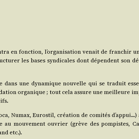
ntra en fonc­tion, l’or­ga­ni­sa­tion venait de fran­chir 
uc­tu­rer les bases syn­di­cales dont dépendent son dé
tre dans une dyna­mique nou­velle qui se tra­duit essen
i­da­tion orga­nique ; tout cela assure une meilleure imp
ifs.
Roca, Numax, Euros­til, créa­tion de comi­tés d’ap­pui…)
iste au mou­ve­ment ouvrier (grève des pom­pistes, Ca
and etc.).