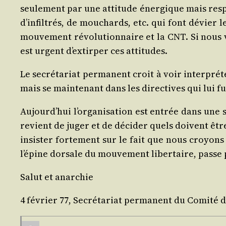
seule­ment par une atti­tude éner­gique mais res­p
d’in­fil­trés, de mou­chards, etc. qui font dévier l
mou­ve­ment révo­lu­tion­naire et la CNT. Si nous v
est urgent d’ex­tir­per ces attitudes.
Le secré­ta­riat per­ma­nent croit à voir inter­pr
mais se main­te­nant dans les direc­tives qui lui f
Aujourd’­hui l’or­ga­ni­sa­tion est entrée dans une
revient de juger et de déci­der quels doivent êtr
insis­ter for­te­ment sur le fait que nous croyon
l’é­pine dor­sale du mou­ve­ment liber­taire, passe pa
Salut et anarchie
4 février 77, Secré­ta­riat per­ma­nent du Comi­té