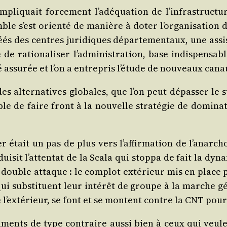
impli­quait for­ce­ment l’a­dé­qua­tion de l’in­fra­struc­
mble s’est orien­té de manière à doter l’or­ga­ni­sa­tio
t créés des centres juri­diques dépar­te­men­taux, une ass
é de ratio­na­li­ser l’ad­mi­nis­tra­tion, base indis­pen­
té assu­rée et l’on a entre­pris l’é­tude de nou­veaux cana
es alter­na­tives glo­bales, que l’on peut dépas­ser le 
e de faire front à la nou­velle stra­té­gie de domi­na­ti
er était un pas de plus vers l’af­fir­ma­tion de l’a­nar­ch
dui­sit l’at­ten­tat de la Sca­la qui stop­pa de fait la dy
e double attaque : le com­plot exté­rieur mis en place par 
qui sub­sti­tuent leur inté­rêt de groupe à la marche gén
e l’ex­té­rieur, se font et se montent contre la CNT pou
ments de type contraire aus­si bien à ceux qui veulen