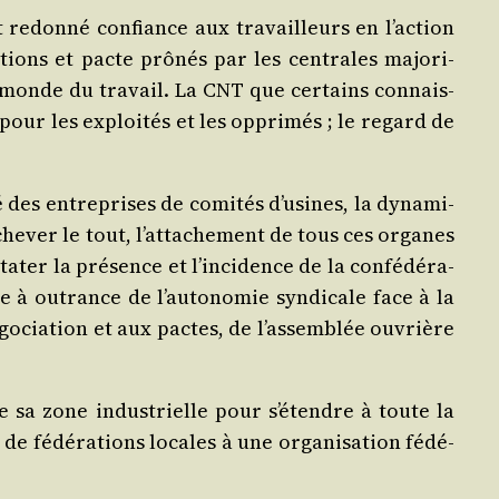
 redon­né confiance aux tra­vailleurs en l’ac­tion
­tions et pacte prô­nés par les cen­trales majo­ri­
le monde du tra­vail. La CNT que cer­tains connais­
pour les exploi­tés et les oppri­més ; le regard de
­té des entre­prises de comi­tés d’u­sines, la dyna­mi­
che­ver le tout, l’at­ta­che­ment de tous ces organes
ter la pré­sence et l’in­ci­dence de la confé­dé­ra­
e à outrance de l’au­to­no­mie syn­di­cale face à la
égo­cia­tion et aux pactes, de l’as­sem­blée ouvrière
de sa zone indus­trielle pour s’é­tendre à toute la
 de fédé­ra­tions locales à une orga­ni­sa­tion fédé­