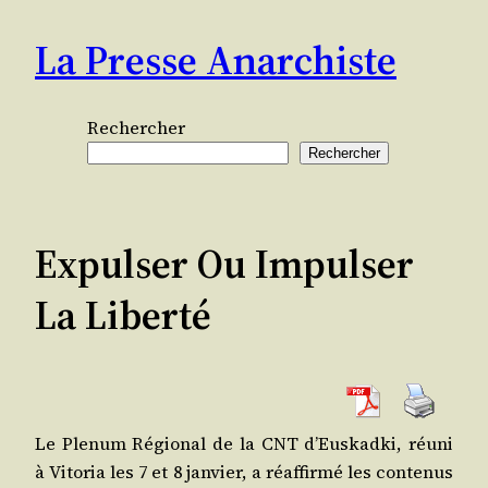
Aller
La Presse Anarchiste
au
contenu
Rechercher
Rechercher
Expulser Ou Impulser
La Liberté
Le Ple­num Régio­nal de la CNT d’Eus­kad­ki, réuni
à Vito­ria les 7 et 8 jan­vier, a réaf­fir­mé les conte­nus