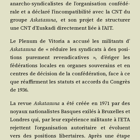
anar­cho-syn­di­ca­listes de l’or­ga­ni­sa­tion confé­dé­
rale et a décla­ré l’in­com­pa­ti­bi­li­té avec la CNT du
groupe
Askata­suna
, et son pro­jet de struc­tu­rer
une CNT d’Eus­ka­di direc­te­ment liée à l’AIT.
Le Ple­num de Vito­ria a accu­sé les mili­tants d’
Aska­ta­su­na
de « réduire les syn­di­cats à des posi­
tions pure­ment reven­di­ca­tives », d’é­ri­ger les
fédé­ra­tions locales en organes sou­ve­rains et en
centres de déci­sion de la confé­dé­ra­tion, face à ce
que réaf­firment les sta­tuts et accords du Congrès
de 1936.
La revue
Aska­ta­su­na
a été créée en 1971 par des
noyaux natio­na­listes Basques exi­lés à Bruxelles et
Londres qui, par leur expé­rience mili­tante à l’E­TA
rejettent l’or­ga­ni­sa­tion auto­ri­taire et évo­luent
vers des posi­tions liber­taires. Après une étape