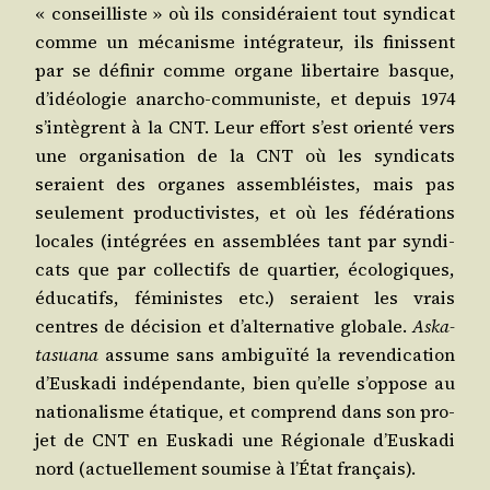
« conseilliste » où ils consi­dé­raient tout syn­di­cat
comme un méca­nisme inté­gra­teur, ils finissent
par se défi­nir comme organe liber­taire basque,
d’i­déo­lo­gie anar­cho-com­mu­niste, et depuis 1974
s’in­tègrent à la CNT. Leur effort s’est orien­té vers
une orga­ni­sa­tion de la CNT où les syn­di­cats
seraient des organes assem­bléistes, mais pas
seule­ment pro­duc­ti­vistes, et où les fédé­ra­tions
locales (inté­grées en assem­blées tant par syn­di­
cats que par col­lec­tifs de quar­tier, éco­lo­giques,
édu­ca­tifs, fémi­nistes etc.) seraient les vrais
centres de déci­sion et d’al­ter­na­tive glo­bale.
Aska­
ta­sua­na
assume sans ambi­guï­té la reven­di­ca­tion
d’Eus­ka­di indé­pen­dante, bien qu’elle s’op­pose au
natio­na­lisme éta­tique, et com­prend dans son pro­
jet de CNT en Eus­ka­di une Régio­nale d’Eus­ka­di
nord (actuel­le­ment sou­mise à l’É­tat français).