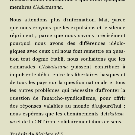
membres d’
Aska­ta­su­na
.
Nous atten­dons plus d’in­for­ma­tion. Mai, parce
que nous croyons que les expul­sions et le silence
répriment ; parce que nous savons pré­ci­sé­ment
pour­quoi nous avons des dif­fé­rences idéo­lo­
giques avec ceux qui nous font remettre en ques­
tion tout dogme éta­bli, nous sou­hai­tons que les
cama­rades d’
Aska­ta­su­na
puissent contri­buer à
impul­ser le débat entre les liber­taires basques et
de tous les pays sur la ques­tion natio­nale et tous
les autres pro­blèmes qui néces­site d’af­fron­ter la
ques­tion de l’a­nar­cho-syn­di­ca­lisme, pour offrir
des réponses valables au monde d’au­jourd’­hui ;
nous espé­rons que les che­mi­ne­ments d’
Aska­ta­su­
na
et de la CNT iront soli­dai­re­ment dans ce sens.
Tra­duit de
Bici­cle­ta
n° 5