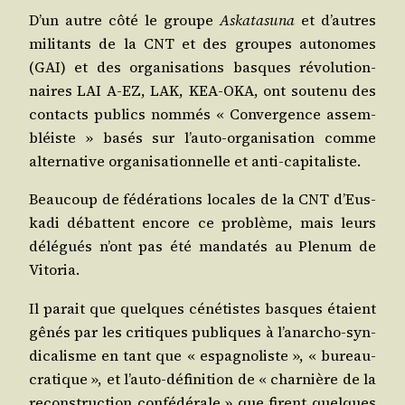
D’un autre côté le groupe
Aska­ta­su­na
et d’autres
mili­tants de la CNT et des groupes auto­nomes
(GAI) et des orga­ni­sa­tions basques révo­lu­tion­
naires LAI A‑EZ, LAK, KEA-OKA, ont sou­te­nu des
contacts publics nom­més « Conver­gence assem­
bléiste » basés sur l’au­to-orga­ni­sa­tion comme
alter­na­tive orga­ni­sa­tion­nelle et anti-capitaliste.
Beau­coup de fédé­ra­tions locales de la CNT d’Eus­
ka­di débattent encore ce pro­blème, mais leurs
délé­gués n’ont pas été man­da­tés au Ple­num de
Vitoria.
Il parait que quelques céné­tistes basques étaient
gênés par les cri­tiques publiques à l’a­nar­cho-syn­
di­ca­lisme en tant que « espa­gno­liste », « bureau­
cra­tique », et l’au­to-défi­ni­tion de « char­nière de la
recons­truc­tion confé­dé­rale » que firent quelques