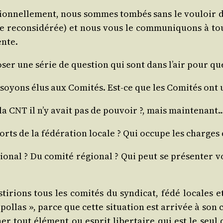
on­nel­le­ment, nous sommes tom­bés sans le vou­loir da
que recon­si­dé­rée) et nous vous le com­mu­ni­quons 
ente.
r une série de ques­tion qui sont dans l’air pour que 
soyons élus aux Comi­tés. Est-ce que les Comi­tés ont
a CNT il n’y avait pas de pou­voir ?, mais maintenant
orts de la fédé­ra­tion locale ? Qui occupe les charges
tio­nal ? Du comi­té régio­nal ? Qui peut se pré­sen­ter 
ti­rions tous les comi­tés du syn­di­cat, fédé locales
­pol­las », parce que cette situa­tion est arri­vée à so
li­mi­ner tout élé­ment ou esprit liber­taire qui est le se