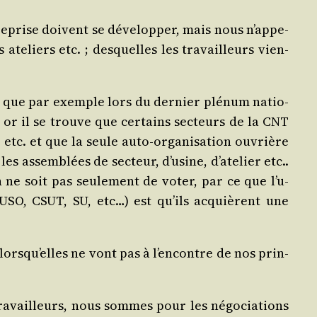
en­tre­prise doivent se déve­lop­per, mais nous n’ap­pe­
s ate­liers etc. ; des­quelles les tra­vailleurs vien­
n­si que par exemple lors du der­nier plé­num natio­
 ; or il se trouve que cer­tains sec­teurs de la CNT
tc. et que la seule auto-orga­ni­sa­tion ouvrière
 assem­blées de sec­teur, d’u­sine, d’a­te­lier etc..
tion ne soit pas seule­ment de voter, par ce que l’u­
 USO, CSUT, SU, etc…) est qu’ils acquièrent une
 lors­qu’elles ne vont pas à l’en­contre de nos prin­
tra­vailleurs, nous sommes pour les négo­cia­tions