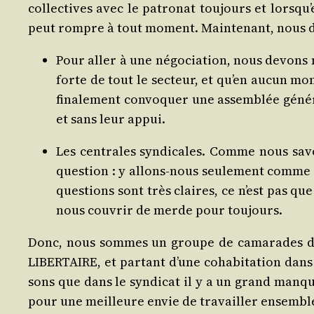
col­lec­tives avec le patro­nat tou­jours et lors­q
peut rompre à tout moment. Main­te­nant, nous d
Pour aller à une négo­cia­tion, nous devons 
forte de tout le sec­teur, et qu’en aucun mome
fina­le­ment convo­quer une assem­blée géné­r
et sans leur appui.
Les cen­trales syn­di­cales. Comme nous sav
ques­tion : y allons-nous seule­ment comme s
ques­tions sont très claires, ce n’est pas que
nous cou­vrir de merde pour toujours.
Donc, nous sommes un groupe de cama­rades du sy
LIBERTAIRE, et par­tant d’une coha­bi­ta­tion dan
sons que dans le syn­di­cat il y a un grand manque
pour une meilleure envie de tra­vailler ensembl