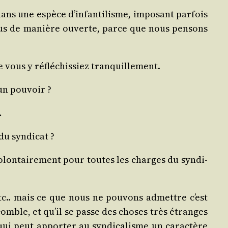
ns une espèce d’in­fan­ti­lisme, impo­sant par­fois
à tous de manière ouverte, parce que nous pen­sons
vous y réflé­chis­siez tranquillement.
 un pouvoir ?
…
 du syndicat ?
volon­tai­re­ment pour toutes les charges du syn­di­
 etc.. mais ce que nous ne pou­vons admettre c’est
n comble, et qu’il se passe des choses très étranges
ul qui peut appor­ter au syn­di­ca­lisme un carac­tère