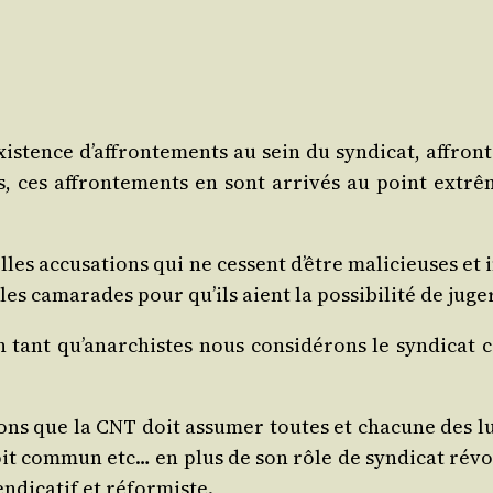
­tence d’af­fron­te­ments au sein du syn­di­cat, affro
es, ces affron­te­ments en sont arri­vés au point ext
es accu­sa­tions qui ne cessent d’être mali­cieuses et 
les cama­rades pour qu’ils aient la pos­si­bi­li­té de jug
ant qu’a­nar­chistes nous consi­dé­rons le syn­di­ca
s que la CNT doit assu­mer toutes et cha­cune des lutte
roit com­mun etc… en plus de son rôle de syn­di­cat révo­l
n­di­ca­tif et réformiste.