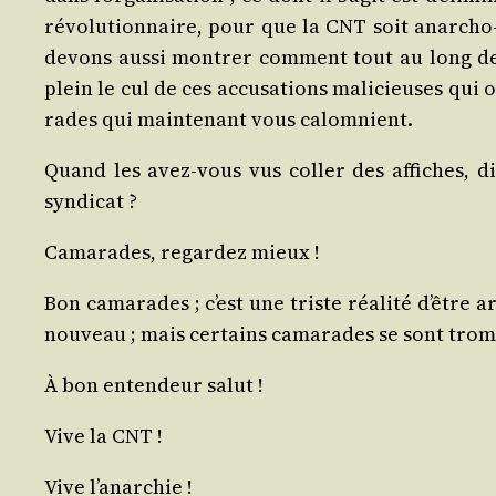
révo­lu­tion­naire, pour que la CNT soit anar­cho
devons aus­si mon­trer com­ment tout au long de 
plein le cul de ces accu­sa­tions mali­cieuses qui
rades qui main­te­nant vous calomnient.
Quand les avez-vous vus col­ler des affiches, dis
syndicat ?
Cama­rades, regar­dez mieux !
Bon cama­rades ; c’est une triste réa­li­té d’être
nou­veau ; mais cer­tains cama­rades se sont trom
À bon enten­deur salut !
Vive la CNT !
Vive l’a­nar­chie !