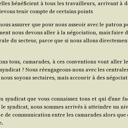
u’elles béné­fi­cient à tous les tra­vailleurs, arri­vant 
evons tenir compte de cer­tains points
nous assu­rer que pour nous asseoir avec le patron pou
nt nous devons aller à la négo­cia­tion, mais faire des 
ale du sec­teur, parce que si nous allons direc­te­ment
ons tous, cama­rades, à ces conven­tions vont aller l
yn­di­cat ? Nous réen­ga­geons-nous avec les cen­trales
 nous soyons sec­taires, mais accou­rir à des négo­cia­ti
n­di­cat que vous connais­sez tous et qui d’une façon
s le syn­di­cat, nous sommes arri­vés à atteindre un n
 de com­mu­ni­ca­tion entre les cama­rades alors que c’
e.