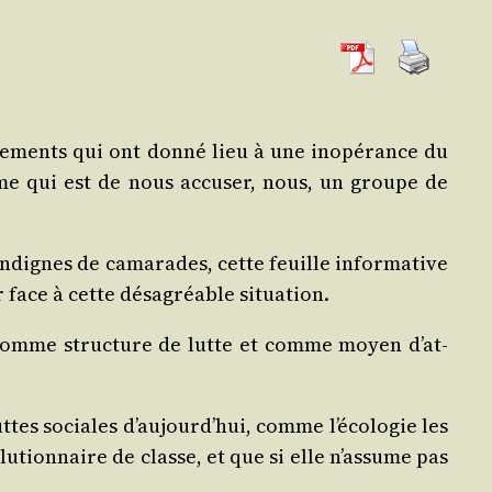
n­te­ments qui ont don­né lieu à une inopé­rance du
rême qui est de nous accu­ser, nous, un groupe de
indignes de cama­rades, cette feuille infor­ma­tive
er face à cette désa­gréable situation.
t comme struc­ture de lutte et comme moyen d’at­
s sociales d’au­jourd’­hui, comme l’é­co­lo­gie les
u­tion­naire de classe, et que si elle n’as­sume pas