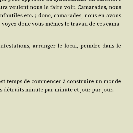
teurs veulent nous le faire voir. Cama­rades, nous
nfan­tiles etc. ; donc, cama­rades, nous en avons
des, voyez donc vous-mêmes le tra­vail de ces cama­
­fes­ta­tions, arran­ger le local, peindre dans le
u’il est temps de com­men­cer à construire un monde
es détruits minute par minute et jour par jour.