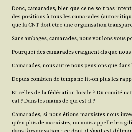
Donc, cama­rades, bien que ce ne soit pas inten­ti
des posi­tions à tous les cama­rades (auto­cri­ti
que la CNT doit être une orga­ni­sa­tion transpar
Sans ambages, cama­rades, nous vou­lons vous pose
Pour­quoi des cama­rades craignent-ils que nous 
Cama­rades, nous autre nous pen­sions que dans l
Depuis com­bien de temps ne lit-on plus les rap­p
Et celles de la fédé­ra­tion locale ? Du comi­té na
cat ? Dans les mains de qui est-il ?
Cama­rades, si nous étions mar­xistes nous inves­
qu’en plus de mar­xistes, on nous appelle le « gili
dans l’or­ga­ni­sa­tion ; ce dont il s’a­git est d’é­