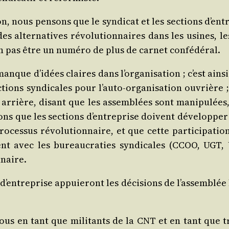
ia­tion, nous pen­sons que le syn­di­cat et les sec­tions d’
r des alter­na­tives révo­lu­tion­naires dans les usines, le
non pas être un numé­ro de plus de car­net confédéral.
manque d’i­dées claires dans l’or­ga­ni­sa­tion ; c’est ai
ions syn­di­cales pour l’au­to-orga­ni­sa­tion ouvrière
rière, disant que les assem­blées sont mani­pu­lées, e
 que les sec­tions d’en­tre­prise doivent déve­lop­per les
ro­ces­sus révo­lu­tion­naire, et que cette par­ti­ci­pa­
 avec les bureau­cra­ties syn­di­cales (CCOO, UGT,
nnaire.
d’en­tre­prise appuie­ront les déci­sions de l’as­sem­blée
 nous en tant que mili­tants de la CNT et en tant que 