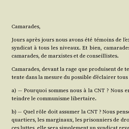
Cama­rades,
Jours après jours nous avons été témoins de l’exis
syn­di­cat à tous les niveaux. Et bien, cama­rad
cama­rades, de mar­xistes et de conseillistes.
Cama­rades, devant la rage que pro­duisent de tell
tente dans la mesure du pos­sible d’é­clai­rer tous 
a) ― Pour­quoi sommes nous à la CNT ? Nous en t
teindre le com­mu­nisme libertaire.
b) ― Quel rôle doit assu­mer la CNT ? Nous pen­son
quar­tiers, les mar­gi­naux, les pri­son­niers de d
ces luttes, elle sera sim­ple­ment un syn­di­cat reve