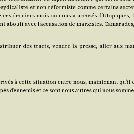
-sydi­ca­liste et non réfor­miste comme cer­tains sec­
ces der­niers mois on nous a accu­sés d’U­to­piques, I
 ont abou­ti avec l’ac­cu­sa­tion de mar­xistes. Cama­ra
­tri­buer des tracts, vendre la presse, aller aux mani
 arri­vés à cette situa­tion entre nous, main­te­nant q
­pés d’en­ne­mis et ce sont nous autres qui nous somm