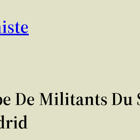
iste
e De Militants Du
drid