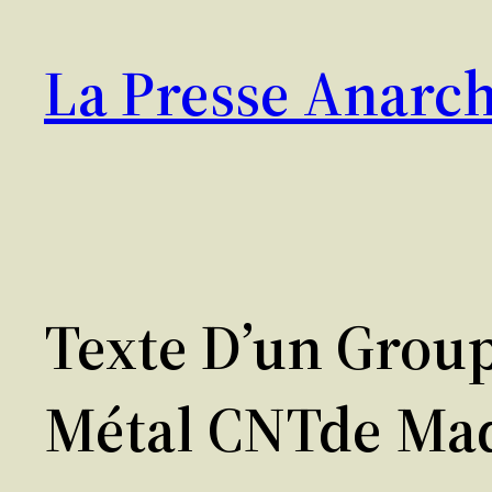
Aller
au
La Presse Anarch
contenu
Texte D’un Group
Métal CNTde Ma