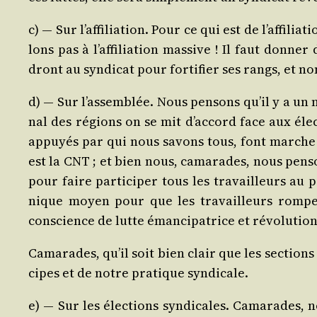
c) ― Sur l’af­fi­lia­tion. Pour ce qui est de l’af­fi­l
lons pas à l’af­fi­lia­tion mas­sive ! Il faut don­ne
dront au syn­di­cat pour for­ti­fier ses rangs, et 
d) ― Sur l’as­sem­blée. Nous pen­sons qu’il y a un 
nal des régions on se mit d’ac­cord face aux élec­t
appuyés par qui nous savons tous, font marche ar
est la CNT ; et bien nous, cama­rades, nous pen­sons
pour faire par­ti­ci­per tous les tra­vailleurs au p
nique moyen pour que les tra­vailleurs rompent
conscience de lutte éman­ci­pa­trice et révolutio
Cama­rades, qu’il soit bien clair que les sec­tions 
cipes et de notre pra­tique syndicale.
e) ― Sur les élec­tions syn­di­cales. Cama­rades,