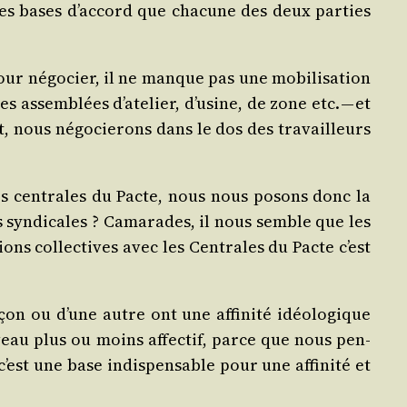
à des bases d’ac­cord que cha­cune des deux par­ties
r négo­cier, il ne manque pas une mobi­li­sa­tion
assem­blées d’a­te­lier, d’u­sine, de zone etc. — et
, nous négo­cie­rons dans le dos des tra­vailleurs
es cen­trales du Pacte, nous nous posons donc la
 syn­di­cales ? Cama­rades, il nous semble que les
ons col­lec­tives avec les Cen­trales du Pacte c’est
 ou d’une autre ont une affi­ni­té idéo­lo­gique
iveau plus ou moins affec­tif, parce que nous pen­
est une base indis­pen­sable pour une affi­ni­té et