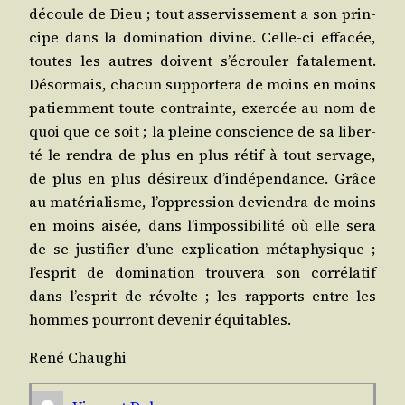
découle de Dieu ; tout asser­vis­se­ment a son prin­
cipe dans la domi­na­tion divine. Celle-ci effa­cée,
toutes les autres doivent s’é­crou­ler fata­le­ment.
Désor­mais, cha­cun sup­por­te­ra de moins en moins
patiem­ment toute contrainte, exer­cée au nom de
quoi que ce soit ; la pleine conscience de sa liber­
té le ren­dra de plus en plus rétif à tout ser­vage,
de plus en plus dési­reux d’in­dé­pen­dance. Grâce
au maté­ria­lisme, l’op­pres­sion devien­dra de moins
en moins aisée, dans l’im­pos­si­bi­li­té où elle sera
de se jus­ti­fier d’une expli­ca­tion méta­phy­sique ;
l’es­prit de domi­na­tion trou­ve­ra son cor­ré­la­tif
dans l’es­prit de révolte ; les rap­ports entre les
hommes pour­ront deve­nir équitables.
René Chau­ghi