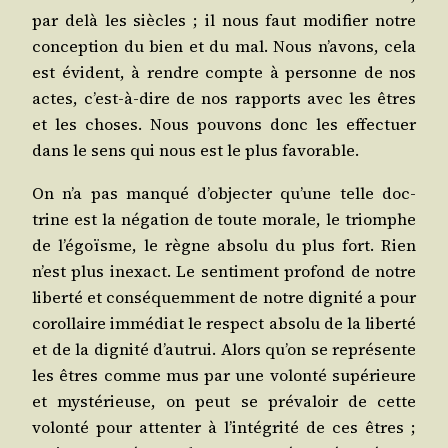
par delà les siècles ; il nous faut modi­fier notre
concep­tion du bien et du mal. Nous n’a­vons, cela
est évident, à rendre compte à per­sonne de nos
actes, c’est-à-dire de nos rap­ports avec les êtres
et les choses. Nous pou­vons donc les effec­tuer
dans le sens qui nous est le plus favorable.
On n’a pas man­qué d’ob­jec­ter qu’une telle doc­
trine est la néga­tion de toute morale, le triomphe
de l’é­goïsme, le règne abso­lu du plus fort. Rien
n’est plus inexact. Le sen­ti­ment pro­fond de notre
liber­té et consé­quem­ment de notre digni­té a pour
corol­laire immé­diat le res­pect abso­lu de la liber­té
et de la digni­té d’au­trui. Alors qu’on se repré­sente
les êtres comme mus par une volon­té supé­rieure
et mys­té­rieuse, on peut se pré­va­loir de cette
volon­té pour atten­ter à l’in­té­gri­té de ces êtres ;