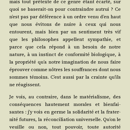
mais tout pré­texte de ce genre étant écar­té, sur
quoi se base­rait-on pour contraindre autrui ? Ce
n’est pas par défé­rence à un ordre venu d’en haut
que nous évi­tons de nuire à ceux qui nous
entourent, mais bien par un sen­ti­ment très vif
que les phi­lo­sophes appellent sym­pa­thie, et
parce que cela répond à un besoin de notre
nature, à un ins­tinct de confor­mi­té bio­lo­gique, à
la pro­prié­té qu’a notre ima­gi­na­tion de nous faire
éprou­ver comme nôtres les souf­frances dont nous
sommes témoins. C’est aus­si par la crainte qu’ils
ne réagissent.
Je vois, au contraire, dans le maté­ria­lisme, des
consé­quences hau­te­ment morales et bien­fai­
santes : j’y vois en germe la soli­da­ri­té et la fra­ter­
ni­té futures, la récon­ci­lia­tion uni­ver­selle. Qu’on le
veuille ou non, tout pou­voir, toute auto­ri­té