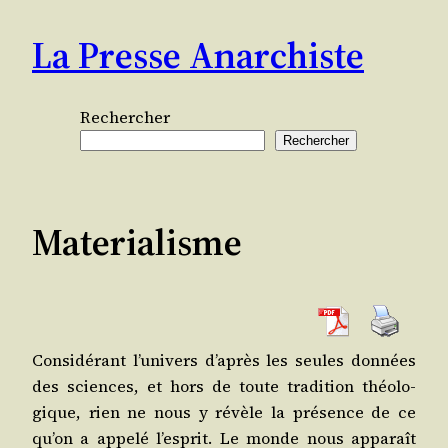
Aller
La Presse Anarchiste
au
contenu
Rechercher
Rechercher
Materialisme
Consi­dé­rant l’u­ni­vers d’a­près les seules don­nées
des sciences, et hors de toute tra­di­tion théo­lo­
gique, rien ne nous y révèle la pré­sence de ce
qu’on a appe­lé l’es­prit. Le monde nous appa­raît