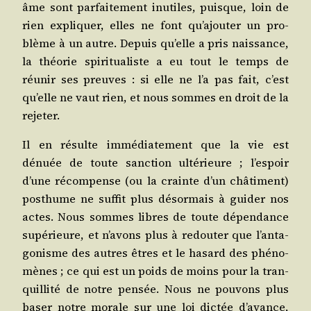
âme sont par­fai­te­ment inutiles, puisque, loin de
rien expli­quer, elles ne font qu’a­jou­ter un pro­
blème à un autre. Depuis qu’elle a pris nais­sance,
la théo­rie spi­ri­tua­liste a eu tout le temps de
réunir ses preuves : si elle ne l’a pas fait, c’est
qu’elle ne vaut rien, et nous sommes en droit de la
rejeter.
Il en résulte immé­dia­te­ment que la vie est
dénuée de toute sanc­tion ulté­rieure ; l’es­poir
d’une récom­pense (ou la crainte d’un châ­ti­ment)
post­hume ne suf­fit plus désor­mais à gui­der nos
actes. Nous sommes libres de toute dépen­dance
supé­rieure, et n’a­vons plus à redou­ter que l’an­ta­
go­nisme des autres êtres et le hasard des phé­no­
mènes ; ce qui est un poids de moins pour la tran­
quilli­té de notre pen­sée. Nous ne pou­vons plus
baser notre morale sur une loi dic­tée d’a­vance,