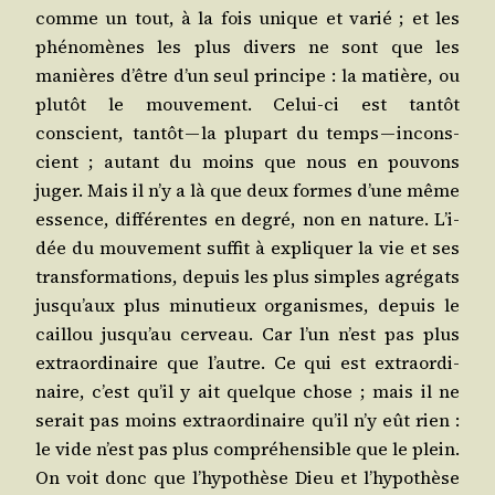
comme un tout, à la fois unique et varié ; et les
phé­no­mènes les plus divers ne sont que les
manières d’être d’un seul prin­cipe : la matière, ou
plu­tôt le mou­ve­ment. Celui-ci est tan­tôt
conscient, tan­tôt — la plu­part du temps — incons­
cient ; autant du moins que nous en pou­vons
juger. Mais il n’y a là que deux formes d’une même
essence, dif­fé­rentes en degré, non en nature. L’i­
dée du mou­ve­ment suf­fit à expli­quer la vie et ses
trans­for­ma­tions, depuis les plus simples agré­gats
jus­qu’aux plus minu­tieux orga­nismes, depuis le
caillou jus­qu’au cer­veau. Car l’un n’est pas plus
extra­or­di­naire que l’autre. Ce qui est extra­or­di­
naire, c’est qu’il y ait quelque chose ; mais il ne
serait pas moins extra­or­di­naire qu’il n’y eût rien :
le vide n’est pas plus com­pré­hen­sible que le plein.
On voit donc que l’hy­po­thèse Dieu et l’hy­po­thèse