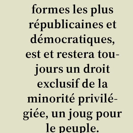
formes les plus
répu­bli­caines et
démo­cra­tiques,
est et res­te­ra tou­
jours un droit
exclu­sif de la
mino­ri­té pri­vi­lé­
giée, un joug pour
le peuple.