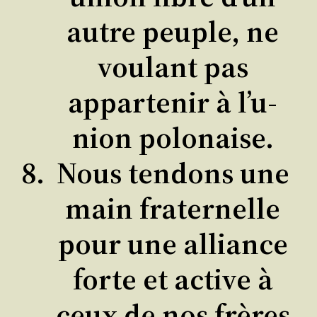
autre peuple, ne
vou­lant pas
appar­te­nir à l’u­
nion polonaise.
Nous ten­dons une
main fra­ter­nelle
pour une alliance
forte et active à
ceux de nos frères