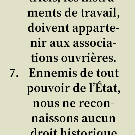
ments de tra­vail,
doivent appar­te­
nir aux asso­cia­
tions ouvrières.
Enne­mis de tout
pou­voir de l’É­tat,
nous ne recon­
nais­sons aucun
droit his­to­rique