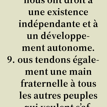
une exis­tence
indé­pen­dante et à
un déve­lop­pe­
ment autonome.
ous ten­dons éga­le­
ment une main
fra­ter­nelle à tous
les autres peuples