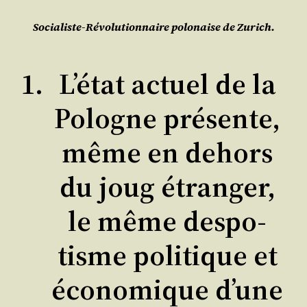
Socialiste-Révolutionnaire polonaise de Zurich.
L’é­tat actuel de la
Pologne pré­sente,
même en dehors
du joug étran­ger,
le même des­po­
tisme poli­tique et
éco­no­mique d’une