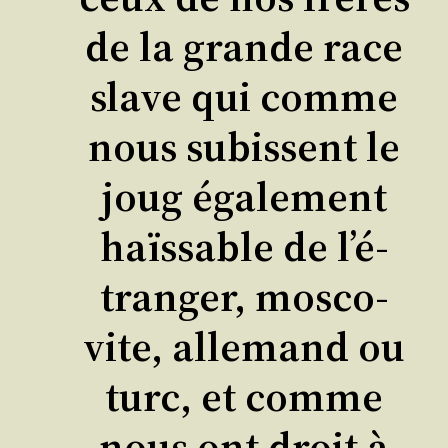
de la grande race
slave qui comme
nous subissent le
joug éga­le­ment
haïs­sable de l’é­
tran­ger, mos­co­
vite, alle­mand ou
turc, et comme
nous ont droit à