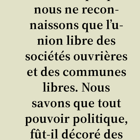
nous ne recon­
nais­sons que l’u­
nion libre des
socié­tés ouvrières
et des com­munes
libres. Nous
savons que tout
pou­voir poli­tique,
fût-il déco­ré des