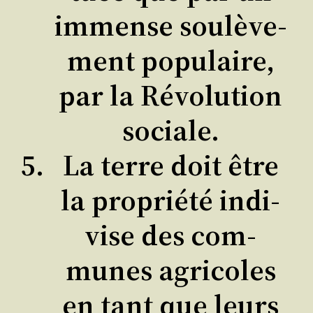
immense sou­lè­ve­
ment popu­laire,
par la Révo­lu­tion
sociale.
La terre doit être
la pro­prié­té indi­
vise des com­
munes agri­coles
en tant que leurs