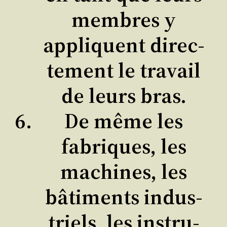
membres y
appliquent direc­
te­ment le tra­vail
de leurs bras.
De même les
fabriques, les
machines, les
bâti­ments indus­
triels, les ins­tru­