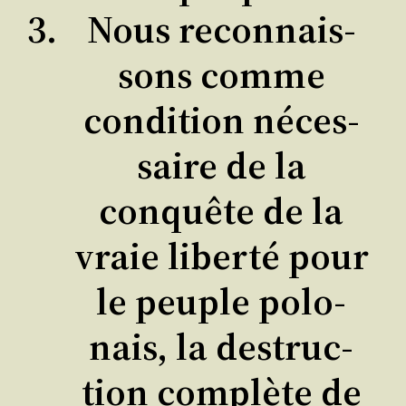
Nous recon­nais­
sons comme
condi­tion néces­
saire de la
conquête de la
vraie liber­té pour
le peuple polo­
nais, la des­truc­
tion com­plète de