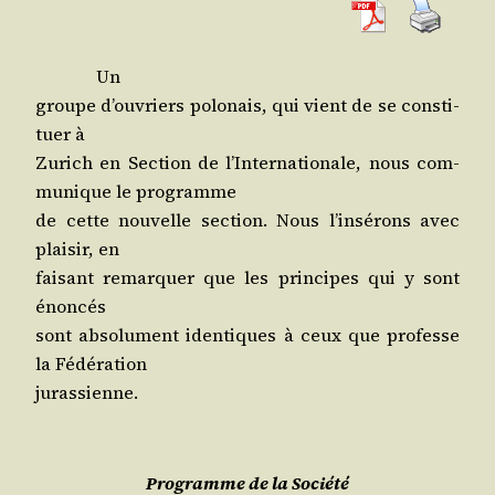
Un
groupe d’ou­vriers polo­nais, qui vient de se consti­
tuer à
Zurich en Sec­tion de l’In­ter­na­tio­nale, nous com­
mu­nique le programme
de cette nou­velle sec­tion. Nous l’in­sé­rons avec
plai­sir, en
fai­sant remar­quer que les prin­cipes qui y sont
énoncés
sont abso­lu­ment iden­tiques à ceux que pro­fesse
la Fédération
jurassienne.
Programme de la Société