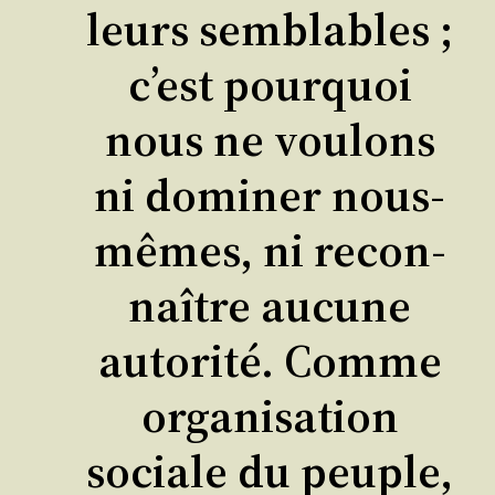
leurs sem­blables ;
c’est pour­quoi
nous ne vou­lons
ni domi­ner nous-
mêmes, ni recon­
naître aucune
auto­ri­té. Comme
orga­ni­sa­tion
sociale du peuple,