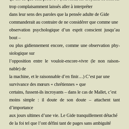
trop com­plai­sam­ment lais­sés aller à interpréter
dans leur sens des paroles que la pen­sée adulte de Gide
com­man­de­rait au contraire de ne consi­dé­rer que comme une
obser­va­tion psy­cho­lo­gique d’un esprit conscient jusqu’au
bout –
ou plus gidien­ne­ment encore, comme une obser­va­tion phy­
sio­lo­gique sur
l’opposition entre le vou­loir-encore-vivre (le non rai­son­
nable) de
la machine, et le rai­son­nable d’en finir…) C’est par une
sur­vi­vance des mœurs « chré­tiennes » que
cer­tains, fussent-ils incroyants – dans le cas de Mal­let, c’est
moins simple : il doute de son doute – attachent tant
d’importance
aux jours ultimes d’une vie. Le Gide tran­quille­ment détaché
de la foi tel que l’ont défi­ni tant de pages sans ambiguïté