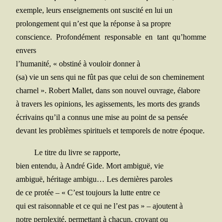
exemple, leurs ensei­gne­ments ont sus­ci­té en lui un
pro­lon­ge­ment qui n’est que la réponse à sa propre
conscience. Pro­fon­dé­ment res­pon­sable en tant qu’homme
envers
l’humanité, « obs­ti­né à vou­loir don­ner à
(sa) vie un sens qui ne fût pas que celui de son cheminement
char­nel ». Robert Mal­let, dans son nou­vel ouvrage, élabore
à tra­vers les opi­nions, les agis­se­ments, les morts des grands
écri­vains qu’il a connus une mise au point de sa pensée
devant les pro­blèmes spi­ri­tuels et tem­po­rels de notre époque.
Le titre du livre se rapporte,
bien enten­du, à André Gide. Mort ambi­guë, vie
ambi­guë, héri­tage ambi­gu… Les der­nières paroles
de ce pro­tée – « C’est tou­jours la lutte entre ce
qui est rai­son­nable et ce qui ne l’est pas » – ajoutent à
notre per­plexi­té, per­met­tant à cha­cun, croyant ou