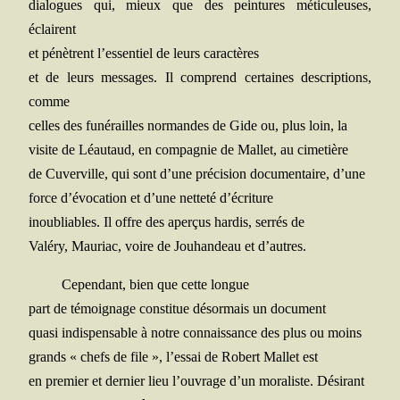
dia­logues qui, mieux que des pein­tures méti­cu­leuses,
éclairent
et pénètrent l’essentiel de leurs caractères
et de leurs mes­sages. Il com­prend cer­taines des­crip­tions,
comme
celles des funé­railles nor­mandes de Gide ou, plus loin, la
visite de Léau­taud, en com­pa­gnie de Mal­let, au cimetière
de Cuver­ville, qui sont d’une pré­ci­sion docu­men­taire, d’une
force d’évocation et d’une net­te­té d’écriture
inou­bliables. Il offre des aper­çus har­dis, ser­rés de
Valé­ry, Mau­riac, voire de Jou­han­deau et d’autres.
Cepen­dant, bien que cette longue
part de témoi­gnage consti­tue désor­mais un document
qua­si indis­pen­sable à notre connais­sance des plus ou moins
grands « chefs de file », l’essai de Robert Mal­let est
en pre­mier et der­nier lieu l’ouvrage d’un mora­liste. Désirant