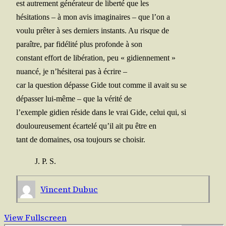
est autre­ment géné­ra­teur de liber­té que les
hési­ta­tions – à mon avis ima­gi­naires – que l’on a
vou­lu prê­ter à ses der­niers ins­tants. Au risque de
paraître, par fidé­li­té plus pro­fonde à son
constant effort de libé­ra­tion, peu « gidiennement »
nuan­cé, je n’hésiterai pas à écrire –
car la ques­tion dépasse Gide tout comme il avait su se
dépas­ser lui-même – que la véri­té de
l’exemple gidien réside dans le vrai Gide, celui qui, si
dou­lou­reu­se­ment écar­te­lé qu’il ait pu être en
tant de domaines, osa tou­jours se choisir.
J. P. S.
Vincent Dubuc
View Fullscreen