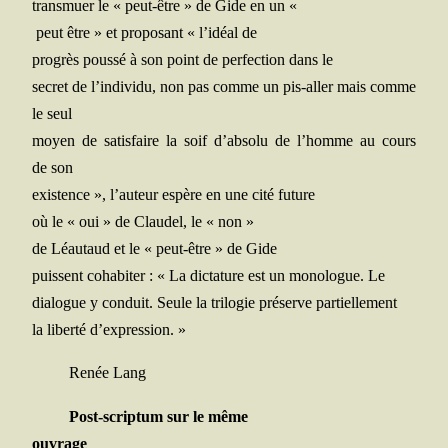
trans­muer le « peut-être » de Gide en un «
peut être » et pro­po­sant « l’idéal de
pro­grès pous­sé à son point de per­fec­tion dans le
secret de l’individu, non pas comme un pis-aller mais comme
le seul
moyen de satis­faire la soif d’absolu de l’homme au cours
de son
exis­tence », l’auteur espère en une cité future
où le « oui » de Clau­del, le « non »
de Léau­taud et le « peut-être » de Gide
puissent coha­bi­ter : « La dic­ta­ture est un mono­logue. Le
dia­logue y conduit. Seule la tri­lo­gie pré­serve partiellement
la liber­té d’expression. »
Renée Lang
Post-scrip­tum sur le même
ouvrage