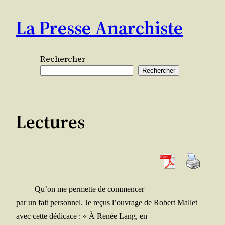
Aller
La Presse Anarchiste
au
contenu
Rechercher
Rechercher
Lectures
Qu’on me per­mette de commencer
par un fait per­son­nel. Je reçus l’ouvrage de Robert Mallet
avec cette dédi­cace : « À Renée Lang, en