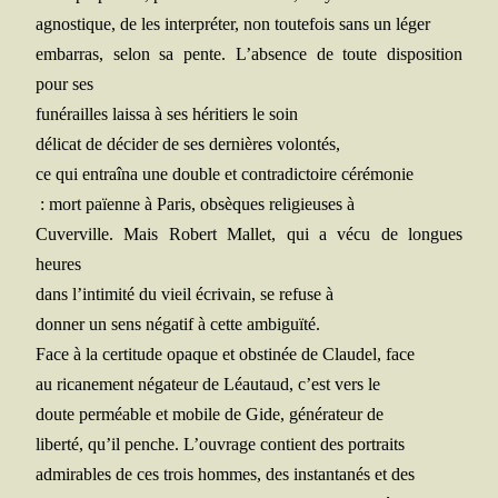
agnos­tique, de les inter­pré­ter, non tou­te­fois sans un léger
embar­ras, selon sa pente. L’absence de toute dis­po­si­tion
pour ses
funé­railles lais­sa à ses héri­tiers le soin
déli­cat de déci­der de ses der­nières volontés,
ce qui entraî­na une double et contra­dic­toire cérémonie
: mort païenne à Paris, obsèques reli­gieuses à
Cuver­ville. Mais Robert Mal­let, qui a vécu de longues
heures
dans l’intimité du vieil écri­vain, se refuse à
don­ner un sens néga­tif à cette ambiguïté.
Face à la cer­ti­tude opaque et obs­ti­née de Clau­del, face
au rica­ne­ment néga­teur de Léau­taud, c’est vers le
doute per­méable et mobile de Gide, géné­ra­teur de
liber­té, qu’il penche. L’ouvrage contient des portraits
admi­rables de ces trois hommes, des ins­tan­ta­nés et des