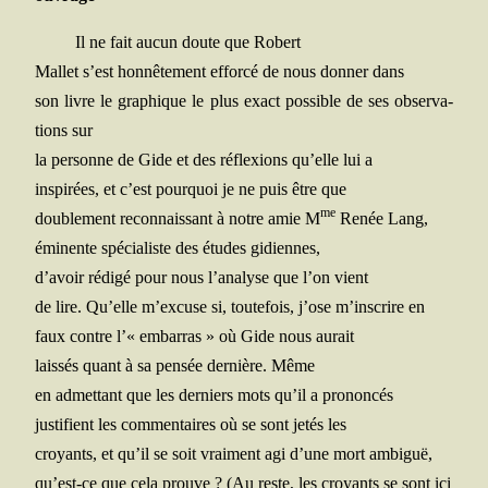
Il ne fait aucun doute que Robert
Mal­let s’est hon­nê­te­ment effor­cé de nous don­ner dans
son livre le gra­phique le plus exact pos­sible de ses obser­va­
tions sur
la per­sonne de Gide et des réflexions qu’elle lui a
ins­pi­rées, et c’est pour­quoi je ne puis être que
me
dou­ble­ment recon­nais­sant à notre amie M
Renée Lang,
émi­nente spé­cia­liste des études gidiennes,
d’avoir rédi­gé pour nous l’analyse que l’on vient
de lire. Qu’elle m’excuse si, tou­te­fois, j’ose m’inscrire en
faux contre l’« embar­ras » où Gide nous aurait
lais­sés quant à sa pen­sée der­nière. Même
en admet­tant que les der­niers mots qu’il a prononcés
jus­ti­fient les com­men­taires où se sont jetés les
croyants, et qu’il se soit vrai­ment agi d’une mort ambiguë,
qu’est-ce que cela prouve ? (Au reste, les croyants se sont ici