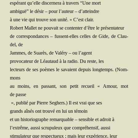
espé­rant qu’elle dis­cer­ne­ra à tra­vers “Une mort
ambi­guë” le désir – pour l’auteur – d’atteindre
à une vie qui trouve son uni­té. » C’est clair.
Robert Mal­let ne pou­vait se conten­ter d’être le présentateur
de cor­res­pon­dances – fussent-elles celles de Gide, de Clau­
del, de
Jammes, de Sua­rès, de Valé­ry – ou l’agent
pro­vo­ca­teur de Léau­taud à la radio. Du reste, les
lec­teurs de ses poèmes le savaient depuis long­temps. (Nom­
mons
au moins, en pas­sant, son petit recueil « Amour, mot
de passe
», publié par Pierre Seghers.) Il est vrai que ses
grands aînés ont trou­vé en lui un témoin
et un his­to­rio­graphe remar­quable – sen­sible et adroit à
l’extrême, aus­si scru­pu­leux que com­pré­hen­sif, aussi
sti­mu­la­teur que res­pec­tueux ; mais leur expé­rience, leur