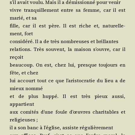
s’il avait vou­lu. Mais il a démis­sion­né pour venir
vivre tran­quille­ment entre sa femme, car il est
marié, et sa
fille, car il est père. Il est riche et, natu­rel­le­
ment, fort
consi­dé­ré. Il a de très nom­breuses et brillantes
rela­tions. Très sou­vent, la mai­son s’ouvre, car il
reçoit
beau­coup. On est, chez lui, presque tou­jours en
fête, et chez
lui accourt tout ce que l’a­ris­to­cra­tie du lieu a de
mieux nommé
et de plus hup­pé. Il est très pieux aus­si,
appartient
aux comi­tés d’une foule d’œuvres cha­ri­tables et
religieuses ;
il a son banc à l’é­glise, assiste régulièrement