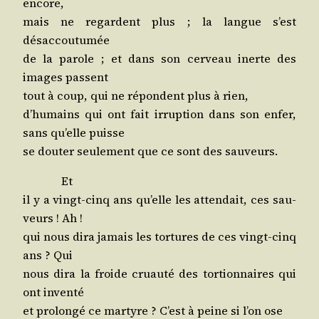
encore,
mais ne regardent plus ; la langue s’est
désaccoutumée
de la parole ; et dans son cer­veau inerte des
images passent
tout à coup, qui ne répondent plus à rien,
d’hu­mains qui ont fait irrup­tion dans son enfer,
sans qu’elle puisse
se dou­ter seule­ment que ce sont des sauveurs.
Et
il y a vingt-cinq ans qu’elle les atten­dait, ces sau­
veurs ! Ah !
qui nous dira jamais les tor­tures de ces vingt-cinq
ans ? Qui
nous dira la froide cruau­té des tor­tion­naires qui
ont inventé
et pro­lon­gé ce mar­tyre ? C’est à peine si l’on ose