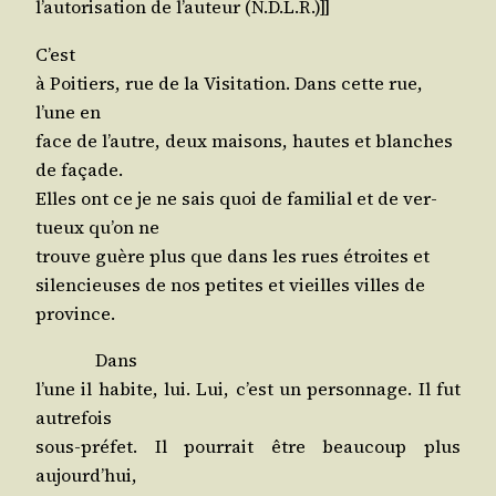
l’au­to­ri­sa­tion de l’au­teur (N.D.L.R.)]]
C’est
à Poi­tiers, rue de la Visi­ta­tion. Dans cette rue,
l’une en
face de l’autre, deux mai­sons, hautes et blanches
de façade.
Elles ont ce je ne sais quoi de fami­lial et de ver­
tueux qu’on ne
trouve guère plus que dans les rues étroites et
silen­cieuses de nos petites et vieilles villes de
province.
Dans
l’une il habite, lui. Lui, c’est un per­son­nage. Il fut
autrefois
sous-pré­fet. Il pour­rait être beau­coup plus
aujourd’hui,