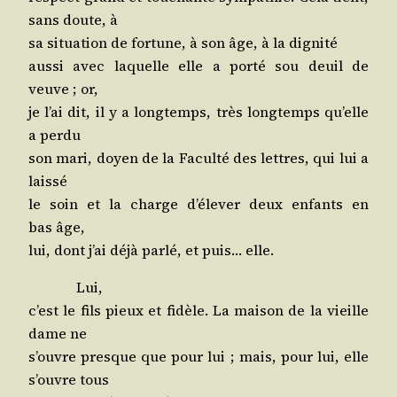
sans doute, à
sa situa­tion de for­tune, à son âge, à la dignité
aus­si avec laquelle elle a por­té sou deuil de
veuve ; or,
je l’ai dit, il y a long­temps, très long­temps qu’elle
a perdu
son mari, doyen de la Facul­té des lettres, qui lui a
laissé
le soin et la charge d’é­le­ver deux enfants en
bas âge,
lui, dont j’ai déjà par­lé, et puis… elle.
Lui,
c’est le fils pieux et fidèle. La mai­son de la vieille
dame ne
s’ouvre presque que pour lui ; mais, pour lui, elle
s’ouvre tous