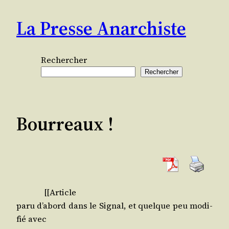
Aller
La Presse Anarchiste
au
contenu
Rechercher
Rechercher
Bourreaux !
[[Article
paru d’a­bord dans le Signal, et quelque peu modi­
fié avec