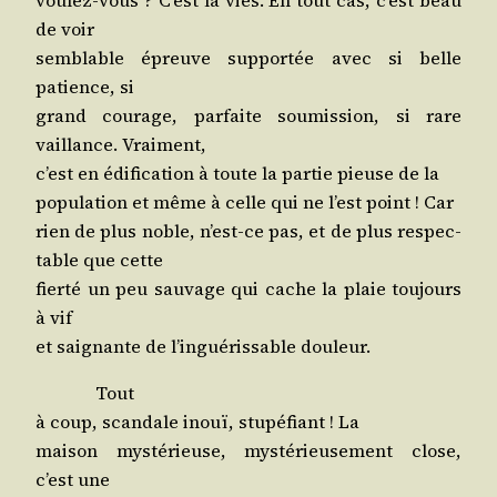
de voir
sem­blable épreuve sup­por­tée avec si belle
patience, si
grand cou­rage, par­faite sou­mis­sion, si rare
vaillance. Vraiment,
c’est en édi­fi­ca­tion à toute la par­tie pieuse de la
popu­la­tion et même à celle qui ne l’est point ! Car
rien de plus noble, n’est-ce pas, et de plus res­pec­
table que cette
fier­té un peu sau­vage qui cache la plaie tou­jours
à vif
et sai­gnante de l’in­gué­ris­sable douleur.
Tout
à coup, scan­dale inouï, stu­pé­fiant ! La
mai­son mys­té­rieuse, mys­té­rieu­se­ment close,
c’est une