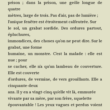
pri­son ; dans la pri­son, une geôle longue de
quatre
mètres, large de trois. Pas d’air, pas de lumière ;
l’u­nique fenêtre est étroi­te­ment cal­feu­trée. Sur
le sol, un gra­bat sor­dide. Des ordures par­tout,
épluchures,
immon­dices, des choses qu’on ne peut dire. Sur le
gra­bat, une forme
humaine, un monstre. C’est la malade : elle est
nue ; pour
se cacher, elle n’a qu’un lam­beau de cou­ver­ture.
Elle est couverte
d’or­dures, de ver­mine, de vers grouillants. Elle a
cinquante-deux
ans. Il y en a vingt-cinq qu’elle vit là, emmurée
vivante par sa mère, par son frère, squelette
épou­van­table ! Les yeux vagues et per­dus voient