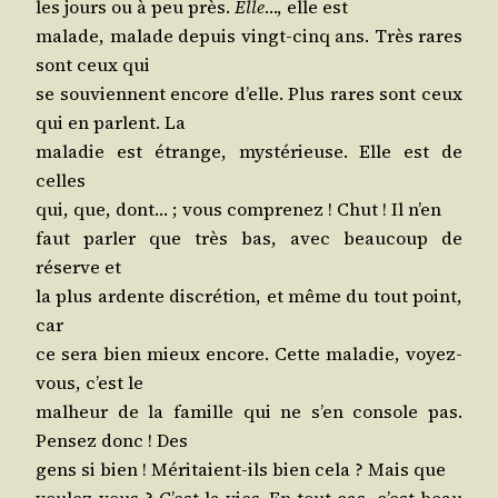
les jours ou à peu près.
Elle
…, elle est
malade, malade depuis vingt-cinq ans. Très rares
sont ceux qui
se sou­viennent encore d’elle. Plus rares sont ceux
qui en parlent. La
mala­die est étrange, mys­té­rieuse. Elle est de
celles
qui, que, dont… ; vous com­pre­nez ! Chut ! Il n’en
faut par­ler que très bas, avec beau­coup de
réserve et
la plus ardente dis­cré­tion, et même du tout point,
car
ce sera bien mieux encore. Cette mala­die, voyez-
vous, c’est le
mal­heur de la famille qui ne s’en console pas.
Pen­sez donc ! Des
gens si bien ! Méri­taient-ils bien cela ? Mais que
vou­lez-vous ? C’est la vies. En tout cas, c’est beau