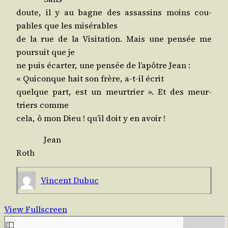
doute, il y au bagne des assas­sins moins cou­
pables que les misérables
de la rue de la Visi­ta­tion. Mais une pen­sée me
pour­suit que je
ne puis écar­ter, une pen­sée de l’a­pôtre Jean :
« Qui­conque hait son frère, a‑t-il écrit
quelque part, est un meur­trier ». Et des meur­
triers comme
cela, ô mon Dieu ! qu’il doit y en avoir !
Jean
Roth
Vincent Dubuc
View Fullscreen