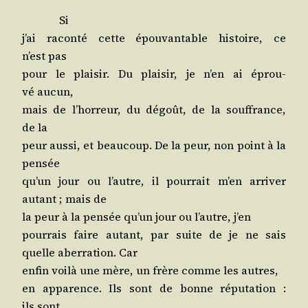
Si
j’ai racon­té cette épou­van­table his­toire, ce
n’est pas
pour le plai­sir. Du plai­sir, je n’en ai éprou­
vé aucun,
mais de l’hor­reur, du dégoût, de la souf­france,
de la
peur aus­si, et beau­coup. De la peur, non point à la
pensée
qu’un jour ou l’autre, il pour­rait m’en arri­ver
autant ; mais de
la peur à la pen­sée qu’un jour ou l’autre, j’en
pour­rais faire autant, par suite de je ne sais
quelle aber­ra­tion. Car
enfin voi­là une mère, un frère comme les autres,
en appa­rence. Ils sont de bonne répu­ta­tion :
ils sont