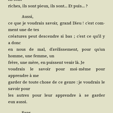
riches, ils sont pieux, ils sont… Et puis… ?
Aus­si,
ce que je vou­drais savoir, grand Dieu ! c’est com­
ment une de tes
créa­tures peut des­cendre si bas ; c’est ce qu’il y
a donc
en nous de mal, d’a­vi­lis­se­ment, pour qu’un
homme, une femme, un
frère, une mère, en puissent venir là. Je
vou­drais le savoir pour moi-même pour
apprendre à me
gar­der de toute chose de ce genre : je vou­drais le
savoir pour
les autres pour leur apprendre à se gar­der
eux aussi.
Sans