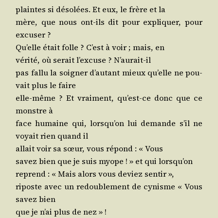
plaintes si déso­lées. Et eux, le frère et la
mère, que nous ont-ils dit pour expli­quer, pour
excuser ?
Qu’elle était folle ? C’est à voir ; mais, en
véri­té, où serait l’ex­cuse ? N’aurait-il
pas fal­lu la soi­gner d’au­tant mieux qu’elle ne pou­
vait plus le faire
elle-même ? Et vrai­ment, qu’est-ce donc que ce
monstre à
face humaine qui, lors­qu’on lui demande s’il ne
voyait rien quand il
allait voir sa sœur, vous répond : « Vous
savez bien que je suis myope ! » et qui lorsqu’on
reprend : « Mais alors vous deviez sentir »,
riposte avec un redou­ble­ment de cynisme « Vous
savez bien
que je n’ai plus de nez » !