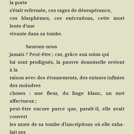
la porte
s’é­tait refer­mée, ces rages de désespérance,
ces blas­phèmes, ces exé­cra­tions, cette mort
lente d’une
vivante dans sa tombe.
Sau­rons-nous
jamais ? Peut-être ; car, grâce aux soins qui
lui sont pro­di­gués, la pauvre demoi­selle revient
à la
rai­son avec des éton­ne­ments, des extases infi­nies
des moindres
choses : une fleur, du linge blanc, un mot
affectueux ;
peut-être encore parce que, paraît-il, elle avait
couvert
les murs de sa tombe d’ins­crip­tions où elle exha­
lait ses