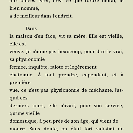
aux offices. Bref, c’est ce que l’ordre moral, le
bien nommé,
a de meilleur dans l’endroit.
Dans
la mai­son d’en face, vit sa mère. Elle est vieille,
elle est
veuve. Je n’aime pas beau­coup, pour dire le vrai,
sa physionomie
fer­mée, inquiète, falote et légèrement
cha­fouine. À tout prendre, cepen­dant, et à
première
vue, ce n’est pas phy­sio­no­mie de méchante. Jus­
qu’à ces
der­niers jours, elle n’a­vait, pour son ser­vice,
qu’une vieille
domes­tique, à peu près de son âge, qui vient de
mou­rir. Sans doute, on était fort satis­fait de