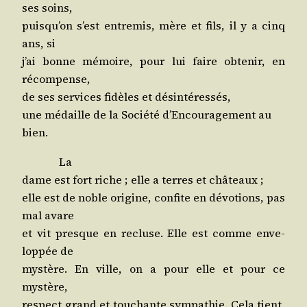
ses soins,
puis­qu’on s’est entre­mis, mère et fils, il y a cinq
ans, si
j’ai bonne mémoire, pour lui faire obte­nir, en
récompense,
de ses ser­vices fidèles et désintéressés,
une médaille de la Socié­té d’En­cou­ra­ge­ment au
bien.
La
dame est fort riche ; elle a terres et châteaux ;
elle est de noble ori­gine, confite en dévo­tions, pas
mal avare
et vit presque en recluse. Elle est comme enve­
lop­pée de
mys­tère. En ville, on a pour elle et pour ce
mystère,
res­pect grand et tou­chante sym­pa­thie. Cela tient,