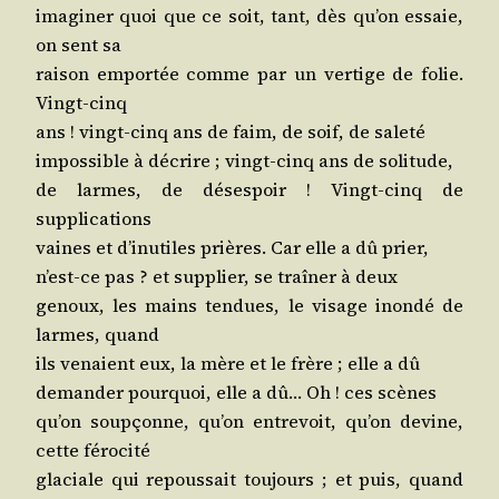
ima­gi­ner quoi que ce soit, tant, dès qu’on essaie,
on sent sa
rai­son empor­tée comme par un ver­tige de folie.
Vingt-cinq
ans ! vingt-cinq ans de faim, de soif, de saleté
impos­sible à décrire ; vingt-cinq ans de solitude,
de larmes, de déses­poir ! Vingt-cinq de
supplications
vaines et d’i­nu­tiles prières. Car elle a dû prier,
n’est-ce pas ? et sup­plier, se traî­ner à deux
genoux, les mains ten­dues, le visage inon­dé de
larmes, quand
ils venaient eux, la mère et le frère ; elle a dû
deman­der pour­quoi, elle a dû… Oh ! ces scènes
qu’on soup­çonne, qu’on entre­voit, qu’on devine,
cette férocité
gla­ciale qui repous­sait tou­jours ; et puis, quand