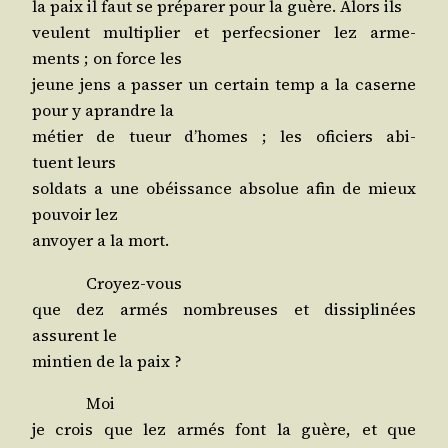
la paix il faut se pré­pa­rer pour la guère. Alors ils
veulent mul­ti­plier et per­fec­sio­ner lez arme­
ments ; on force les
jeune jens a pas­ser un cer­tain temp a la caserne
pour y aprandre la
métier de tueur d’homes ; les ofi­ciers abi­
tuent leurs
sol­dats a une obéis­sance abso­lue afin de mieux
pou­voir lez
anvoyer a la mort.
Croyez-vous
que dez armés nom­breuses et dis­si­pli­nées
assurent le
min­tien de la paix ?
Moi
je crois que lez armés font la guère, et que