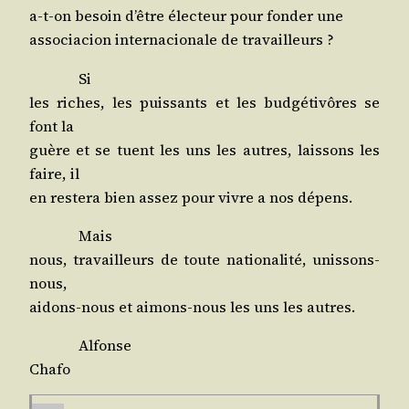
a‑t-on besoin d’être élec­teur pour fon­der une
asso­cia­cion inter­na­cio­nale de travailleurs ?
Si
les riches, les puis­sants et les bud­gé­ti­vôres se
font la
guère et se tuent les uns les autres, lais­sons les
faire, il
en res­te­ra bien assez pour vivre a nos dépens.
Mais
nous, tra­vailleurs de toute natio­na­li­té, unissons-
nous,
aidons-nous et aimons-nous les uns les autres.
Alfonse
Chafo