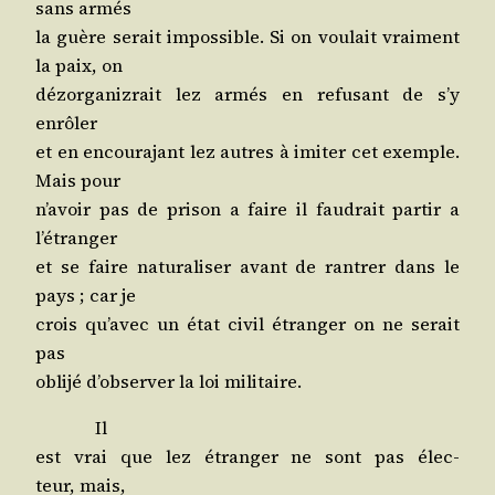
sans armés
la guère serait impos­sible. Si on vou­lait vrai­ment
la paix, on
dézor­ga­niz­rait lez armés en refu­sant de s’y
enrôler
et en encou­ra­jant lez autres à imi­ter cet exemple.
Mais pour
n’a­voir pas de pri­son a faire il fau­drait par­tir a
l’étranger
et se faire natu­ra­li­ser avant de ran­trer dans le
pays ; car je
crois qu’a­vec un état civil étran­ger on ne serait
pas
obli­jé d’ob­ser­ver la loi militaire.
Il
est vrai que lez étran­ger ne sont pas élec­
teur, mais,