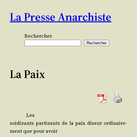
Aller
La Presse Anarchiste
au
contenu
Rechercher
Rechercher
La Paix
Les
soi­di­zants par­ti­zants de la paix disent ordi­nai­re­
ment que pour avoir