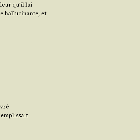
u­leur qu’il lui
 hal­lu­ci­nante, et
ivré
l’emplissait