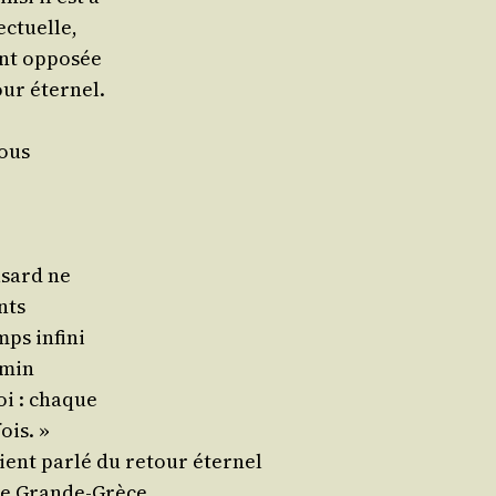
ectuelle,
ment opposée
tour éternel.
sous
asard ne
nts
emps infini
emin
oi : chaque
ois. »
ient par­lé du retour éternel
 de Grande-Grèce.