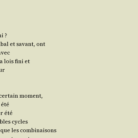
ni ?
­bal et savant, ont
 avec
a lois fini et
our
n cer­tain moment,
 été
ir été
ables cycles
er que les combinaisons