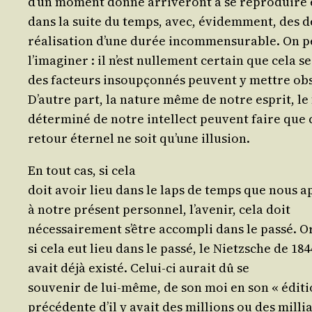
d’un moment don­né arri­ve­ront à se repro­duir
dans la suite du temps, avec, évi­dem­ment, des d
réa­li­sa­tion d’une durée incom­men­su­rable. On 
l’i­ma­gi­ner : il n’est nul­le­ment cer­tain que cela se
des fac­teurs insoup­çon­nés peuvent y mettre ob
D’autre part, la nature même de notre esprit, l
déter­mi­né de notre intel­lect peuvent faire que 
retour éter­nel ne soit qu’une illusion.
En tout cas, si cela
doit avoir lieu dans le laps de temps que nous a
à notre pré­sent per­son­nel, l’a­ve­nir, cela doit
néces­sai­re­ment s’être accom­pli dans le pas­sé. Or
si cela eut lieu dans le pas­sé, le Nietzsche de 184
avait déjà exis­té. Celui-ci aurait dû se
sou­ve­nir de lui-même, de son moi en son « éditi
pré­cé­dente d’il y avait des mil­lions ou des milli