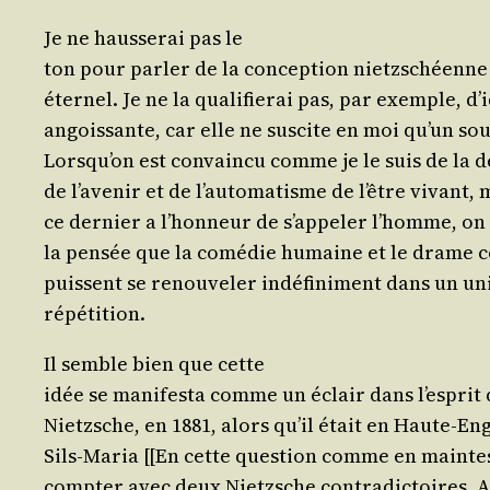
Je ne haus­se­rai pas le
ton pour par­ler de la concep­tion nietz­schéenn
éter­nel. Je ne la qua­li­fie­rai pas, par exemple, d’
angois­sante, car elle ne sus­cite en moi qu’un so
Lors­qu’on est convain­cu comme je le suis de la
de l’a­ve­nir et de l’au­to­ma­tisme de l’être vivant,
ce der­nier a l’hon­neur de s’ap­pe­ler l’homme, on
la pen­sée que la comé­die humaine et le drame
puissent se renou­ve­ler indé­fi­ni­ment dans un uni
répétition.
Il semble bien que cette
idée se mani­fes­ta comme un éclair dans l’es­prit
Nietzsche, en 1881, alors qu’il était en Haute-Eng
Sils-Maria [[En cette ques­tion comme en maintes 
comp­ter avec deux Nietzsche contra­dic­toires. Ain