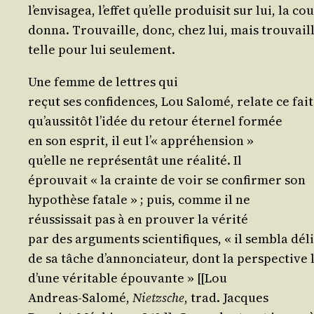
l’en­vi­sa­gea, l’ef­fet qu’elle pro­dui­sit sur lui, la co
don­na. Trou­vaille, donc, chez lui, mais trou­vaille
telle pour lui seulement.
Une femme de lettres qui
reçut ses confi­dences, Lou Salo­mé, relate ce fait
qu’aus­si­tôt l’i­dée du retour éter­nel formée
en son esprit, il eut l’« appréhension »
qu’elle ne repré­sen­tât une réa­li­té. Il
éprou­vait « la crainte de voir se confir­mer son
hypo­thèse fatale » ; puis, comme il ne
réus­sis­sait pas à en prou­ver la vérité
par des argu­ments scien­ti­fiques, « il sem­bla dél
de sa tâche d’an­non­cia­teur, dont la pers­pec­tive 
d’une véri­table épou­vante » [[Lou
Andreas-Salo­mé,
Nietzsche
, trad. Jacques