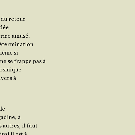
e du retour
idée
u­rire amusé.
 détermination
 même si
 ne se frappe pas à
 cosmique
­vers à
 de
a­dine, à
autres, il faut
­si il est à