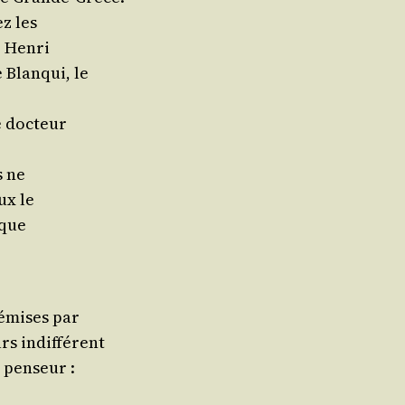
ez les
r Henri
Blan­qui, le
le docteur
s ne
eux le
ique
 émises par
urs indifférent
 penseur :