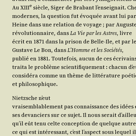
e
Au XIII
siècle, Siger de Bra­bant l’en­sei­gnait. Ch
modernes, la ques­tion fut évo­quée avant lui pa
Heine dans une rela­tion de voyage ; par Auguste 
révo­lu­tion­naire, dans
La Vie par les Astres
, livre
écrit en 1871 dans la pri­son de Belle-Ile, et par 
Gus­tave Le Bon, dans
L’Homme et les Socié­tés
,
publié en 1881. Tou­te­fois, aucun de ces écri­vain
trai­ta le pro­blème scien­ti­fi­que­ment : cha­cun d’
consi­dé­ra comme un thème de lit­té­ra­ture poét
et philosophique.
Nietzsche n’eut
vrai­sem­bla­ble­ment pas connais­sance des idées
ses devan­ciers sur ce sujet. Il nous serait d’aille
qu’il eût tenu celte concep­tion de quelque autre
ce qui est inté­res­sant, c’est l’as­pect sous lequel il