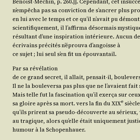
Benoist-Méchin, p. 260.]]. Cepen­dant, cet insucc
n’empêcha pas sa convic­tion de s’an­crer plus 
en lui avec le temps et ce qu’il n’a­vait pu démon
scien­ti­fi­que­ment, il l’af­fir­ma désor­mais mys­t
résul­tant d’une ins­pi­ra­tion inté­rieure. Aucun d
écri­vains pré­ci­tés n’é­prou­va d’an­goisse à
ce sujet ; lui seul s’en fit un épouvantail.
Par sa révélation
de ce grand secret, il allait, pen­sait-il, bou­le­ve
Il ne la bou­le­ver­sa pas plus que ne l’a­vaient fai
Mais telle fut la fas­ci­na­tion qu’il exer­ça sur ceu
e
sa gloire après sa mort. vers la fin du XIX
siècle
qu’ils prirent sa pseu­do-décou­verte au sérieux,
au tra­gique, alors qu’elle était uni­que­ment jus­ti
humour à la Schopenhauer.