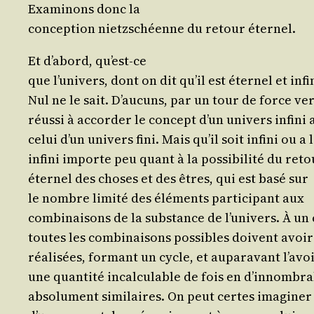
Exa­mi­nons donc la
concep­tion nietz­schéenne du retour éternel.
Et d’a­bord, qu’est-ce
que l’u­ni­vers, dont on dit qu’il est éter­nel et infi
Nul ne le sait. D’au­cuns, par un tour de force ver
réus­si à accor­der le concept d’un uni­vers infi­ni
celui d’un uni­vers fini. Mais qu’il soit infi­ni ou a l
infi­ni importe peu quant à la pos­si­bi­li­té du ret
éter­nel des choses et des êtres, qui est basé sur
le nombre limi­té des élé­ments par­ti­ci­pant aux
com­bi­nai­sons de la sub­stance de l’u­ni­vers. À u
toutes les com­bi­nai­sons pos­sibles doivent avoir
réa­li­sées, for­mant un cycle, et aupa­ra­vant l’a­vo
une quan­ti­té incal­cu­lable de fois en d’in­nom­br
abso­lu­ment simi­laires. On peut certes ima­gi­n