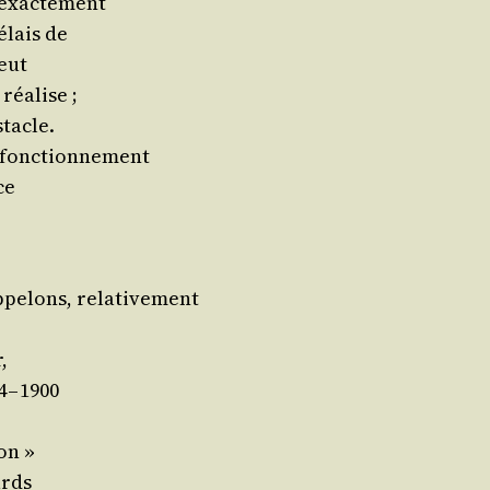
e exactement
élais de
peut
 réalise ;
stacle.
e fonctionnement
ce
ppe­lons, relativement
,
4 – 1900
on »
ards