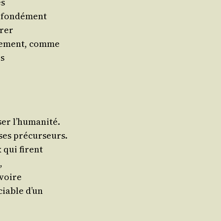
ès
profondément
trer
i­que­ment, comme
es
r­ser l’humanité.
t ses précurseurs.
x qui firent
,
 voire
­ciable d’un