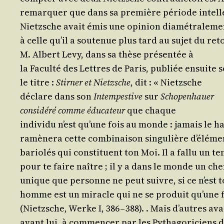
remar­quer que dans sa pre­mière période intell
Nietzsche avait émis une opi­nion dia­mé­tra­le­
à celle qu’il a sou­te­nue plus tard au sujet du re
M. Albert Levy, dans sa thèse pré­sen­tée à
la Facul­té des Lettres de Paris, publiée ensuite 
le titre :
Stir­ner et Nietzsche
, dit : « Nietzsche
déclare dans son
Intem­pes­tive
sur
Scho­pen­hauer
consi­dé­ré comme édu­ca­teur
que chaque
indi­vi­du n’est qu’une fois au monde : jamais le h
ramè­ne­ra cette com­bi­nai­son sin­gu­lière d’éléme
bario­lés qui consti­tuent ton Moi. Il a fal­lu un t
pour te faire naître ; il y a dans le monde un ch
unique que per­sonne ne peut suivre, si ce n’est t
homme est un miracle qui ne se pro­duit qu’une f
(Nietzsche, Werke I, 386 – 388).
. Mais d’autres ava
avant lui, à com­men­cer par les Pytha­go­ri­ciens