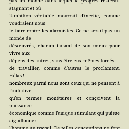
pas un monde dans lequel le pro­grès res­te­rait
stag­nant et où
l’am­bi­tion véri­table mour­rait d’i­ner­tie, comme
vou­draient nous
le faire croire les alar­mistes. Ce ne serait pas un
monde de
dés­œu­vrés, cha­cun fai­sant de son mieux pour
vivre aux
dépens des autres, sans être eux-mêmes forcés
de tra­vailler, comme d’autres le pro­clament.
Hélas !
nom­breux par­mi nous sont ceux qui ne pensent à
l’initiative
qu’en termes moné­taires et conçoivent la
puissance
éco­no­mique comme l’u­nique sti­mu­lant qui puisse
aiguillonner
l’homme au tra­vail. De telles concep­tions ne font