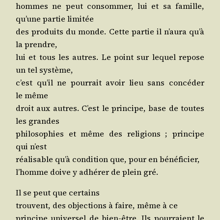
hommes ne peut consom­mer, lui et sa famille,
qu’une par­tie limitée
des pro­duits du monde. Cette par­tie il n’au­ra qu’à
la prendre,
lui et tous les autres. Le point sur lequel repose
un tel système,
c’est qu’il ne pour­rait avoir lieu sans concé­der
le même
droit aux autres. C’est le prin­cipe, base de toutes
les grandes
phi­lo­so­phies et même des reli­gions ; prin­cipe
qui n’est
réa­li­sable qu’à condi­tion que, pour en bénéficier,
l’homme doive y adhé­rer de plein gré.
Il se peut que certains
trouvent, des objec­tions à faire, même à ce
prin­cipe uni­ver­sel de bien-être. Ils pour­raient le