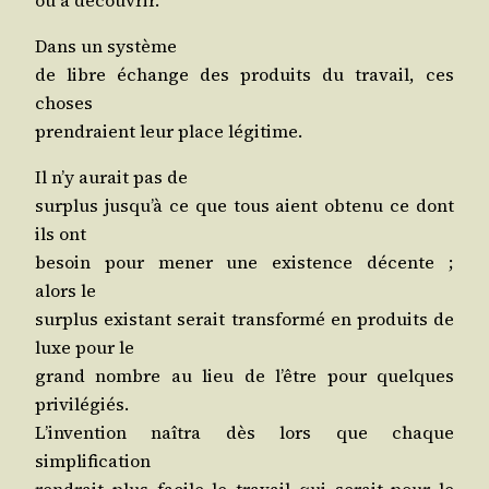
Dans un système
de libre échange des pro­duits du tra­vail, ces
choses
pren­draient leur place légitime.
Il n’y aurait pas de
sur­plus jus­qu’à ce que tous aient obte­nu ce dont
ils ont
besoin pour mener une exis­tence décente ;
alors le
sur­plus exis­tant serait trans­for­mé en pro­duits de
luxe pour le
grand nombre au lieu de l’être pour quelques
privilégiés.
L’in­ven­tion naî­tra dès lors que chaque
simplification