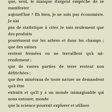
que, seul, le manque d’argent empêche de se
manifester
aujourd’­hui ? Eh bien, je ne suis pas éco­no­miste.
Je n’ai
pas de sta­tis­tique à citer. Je sais seule­ment que
des produits
pour­rissent sur les arbres et dans les champs ;
que des usines
res­tent fer­mées ou ne tra­vaillent qu’à mi-
rendement ;
que de vastes par­ties de terre res­tent non
défrichées ;
que des miné­raux de toute nature ne demandent
qu’à être
extraits et qu’il y a un monde inima­gi­nable qui
nous entoure, monde
que la science pour­rait explo­rer et utiliser.