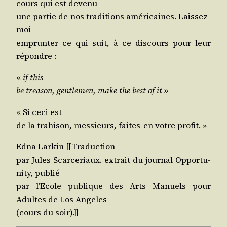
cours qui est devenu
une par­tie de nos tra­di­tions amé­ri­caines. Laissez-
moi
emprun­ter ce qui suit, à ce dis­cours pour leur
répondre :
«
if this
be trea­son, gent­le­men, make the best of it
»
« Si ceci est
de la tra­hi­son, mes­sieurs, faites-en votre profit. »
Edna Lar­kin [[Tra­duc­tion
par Jules Scar­ce­riaux. extrait du jour­nal Oppor­tu­
ni­ty, publié
par l’E­cole publique des Arts Manuels pour
Adultes de Los Angeles
(cours du soir).]]