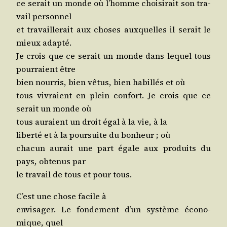
ce serait un monde où l’homme choi­si­rait son tra­
vail personnel
et tra­vaille­rait aux choses aux­quelles il serait le
mieux adapté.
Je crois que ce serait un monde dans lequel tous
pour­raient être
bien nour­ris, bien vêtus, bien habillés et où
tous vivraient en plein confort. Je crois que ce
serait un monde où
tous auraient un droit égal à la vie, à la
liber­té et à la pour­suite du bon­heur ; où
cha­cun aurait une part égale aux pro­duits du
pays, obte­nus par
le tra­vail de tous et pour tous.
C’est une chose facile à
envi­sa­ger. Le fon­de­ment d’un sys­tème éco­no­
mique, quel