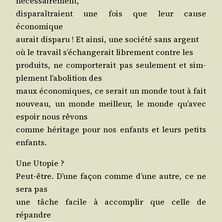
nécessairement,
dis­pa­raî­traient une fois que leur cause
économique
aurait dis­pa­ru ! Et ain­si, une socié­té sans argent
où le tra­vail s’é­chan­ge­rait libre­ment contre les
pro­duits, ne com­por­te­rait pas seule­ment et sim­
ple­ment l’a­bo­li­tion des
maux éco­no­miques, ce serait un monde tout à fait
nou­veau, un monde meilleur, le monde qu’a­vec
espoir nous rêvons
comme héri­tage pour nos enfants et leurs petits
enfants.
Une Utopie ?
Peut-être. D’une façon comme d’une autre, ce ne
sera pas
une tâche facile à accom­plir que celle de
répandre