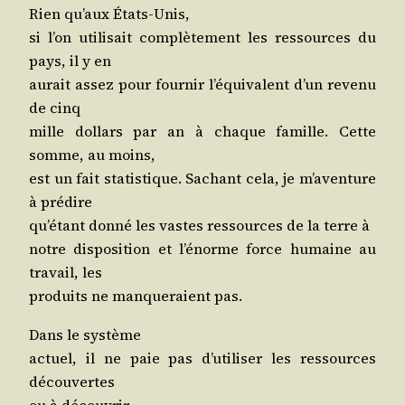
Rien qu’aux États-Unis,
si l’on uti­li­sait com­plè­te­ment les res­sources du
pays, il y en
aurait assez pour four­nir l’é­qui­valent d’un reve­nu
de cinq
mille dol­lars par an à chaque famille. Cette
somme, au moins,
est un fait sta­tis­tique. Sachant cela, je m’a­ven­ture
à prédire
qu’é­tant don­né les vastes res­sources de la terre à
notre dis­po­si­tion et l’é­norme force humaine au
tra­vail, les
pro­duits ne man­que­raient pas.
Dans le système
actuel, il ne paie pas d’u­ti­li­ser les res­sources
découvertes
ou à découvrir.