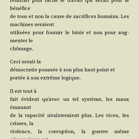
ren­drait plus facile le tra­vail qui serait pour le
bénéfice
de tous et non la cause de sacri­fices humains. Les
machines seraient
uti­li­sées pour four­nir le loi­sir et non pour aug­
men­ter le
chômage.
Ceci serait la
démo­cra­tie pous­sée à son plus haut point et
por­tée à son extrême logique.
Il est tout à
fait évident qu’a­vec un tel sys­tème, les maux
émanant
de la rapa­ci­té n’exis­te­raient plus. Les vices, les
crimes, la
vio­lence, la cor­rup­tion, la guerre même