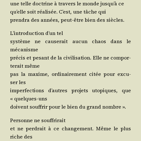
une telle doc­trine à tra­vers le monde jus­qu’à ce
qu’elle soit réa­li­sée. C’est, une tâche qui
pren­dra des années, peut-être bien des siècles.
L’in­tro­duc­tion d’un tel
sys­tème ne cau­se­rait aucun chaos dans le
mécanisme
pré­cis et pesant de la civi­li­sa­tion. Elle ne com­por­
te­rait même
pas la maxime, ordi­nai­re­ment citée pour excu­
ser les
imper­fec­tions d’autres pro­jets uto­piques, que
« quelques-uns
doivent souf­frir pour le bien du grand nombre ».
Per­sonne ne souffrirait
et ne per­drait à ce chan­ge­ment. Même le plus
riche des