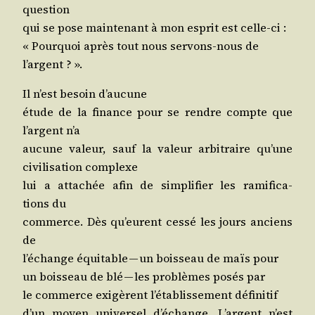
question
qui se pose main­te­nant à mon esprit est celle-ci :
« Pour­quoi après tout nous ser­vons-nous de
l’argent ? ».
Il n’est besoin d’aucune
étude de la finance pour se rendre compte que
l’argent n’a
aucune valeur, sauf la valeur arbi­traire qu’une
civi­li­sa­tion complexe
lui a atta­chée afin de sim­pli­fier les rami­fi­ca­
tions du
com­merce. Dès qu’eurent ces­sé les jours anciens
de
l’é­change équi­table — un bois­seau de maïs pour
un bois­seau de blé — les pro­blèmes posés par
le com­merce exi­gèrent l’é­ta­blis­se­ment définitif
d’un moyen uni­ver­sel d’é­change. L’argent n’est