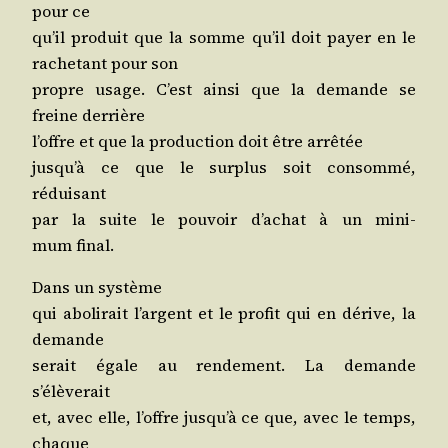
pour ce
qu’il pro­duit que la somme qu’il doit payer en le
rache­tant pour son
propre usage. C’est ain­si que la demande se
freine derrière
l’offre et que la pro­duc­tion doit être arrêtée
jus­qu’à ce que le sur­plus soit consom­mé,
réduisant
par la suite le pou­voir d’a­chat à un mini­
mum final.
Dans un système
qui abo­li­rait l’argent et le pro­fit qui en dérive, la
demande
serait égale au ren­de­ment. La demande
s’élèverait
et, avec elle, l’offre jus­qu’à ce que, avec le temps,
chaque