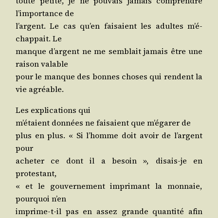
toute petite, je ne pou­vais jamais com­prendre
l’im­por­tance de
l’argent. Le cas qu’en fai­saient les adultes m’é­
chap­pait. Le
manque d’argent ne me sem­blait jamais être une
rai­son valable
pour le manque des bonnes choses qui rendent la
vie agréable.
Les expli­ca­tions qui
m’é­taient don­nées ne fai­saient que m’é­ga­rer de
plus en plus. « Si l’homme doit avoir de l’argent
pour
ache­ter ce dont il a besoin », disais-je en
protestant,
« et le gou­ver­ne­ment impri­mant la mon­naie,
pour­quoi n’en
imprime-t-il pas en assez grande quan­ti­té afin