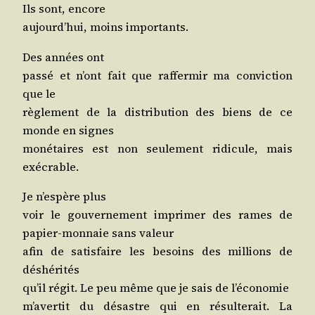
Ils sont, encore
aujourd’­hui, moins importants.
Des années ont
pas­sé et n’ont fait que raf­fer­mir ma convic­tion
que le
règle­ment de la dis­tri­bu­tion des biens de ce
monde en signes
moné­taires est non seule­ment ridi­cule, mais
exécrable.
Je n’es­père plus
voir le gou­ver­ne­ment impri­mer des rames de
papier-mon­naie sans valeur
afin de satis­faire les besoins des mil­lions de
déshérités
qu’il régit. Le peu même que je sais de l’économie
m’a­ver­tit du désastre qui en résul­te­rait. La