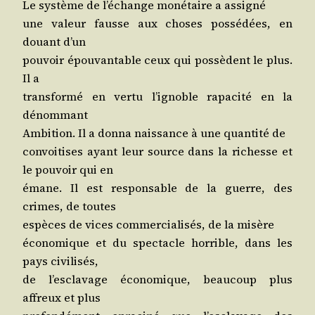
Le sys­tème de l’é­change moné­taire a assigné
une valeur fausse aux choses pos­sé­dées, en
douant d’un
pou­voir épou­van­table ceux qui pos­sèdent le plus.
Il a
trans­for­mé en ver­tu l’i­gnoble rapa­ci­té en la
dénommant
Ambi­tion. Il a don­na nais­sance à une quan­ti­té de
convoi­tises ayant leur source dans la richesse et
le pou­voir qui en
émane. Il est res­pon­sable de la guerre, des
crimes, de toutes
espèces de vices com­mer­cia­li­sés, de la misère
éco­no­mique et du spec­tacle hor­rible, dans les
pays civilisés,
de l’es­cla­vage éco­no­mique, beau­coup plus
affreux et plus