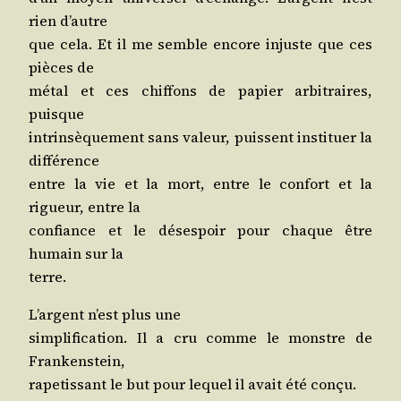
rien d’autre
que cela. Et il me semble encore injuste que ces
pièces de
métal et ces chif­fons de papier arbi­traires,
puisque
intrin­sè­que­ment sans valeur, puissent ins­ti­tuer la
différence
entre la vie et la mort, entre le confort et la
rigueur, entre la
confiance et le déses­poir pour chaque être
humain sur la
terre.
L’argent n’est plus une
sim­pli­fi­ca­tion. Il a cru comme le monstre de
Frankenstein,
rape­tis­sant le but pour lequel il avait été conçu.