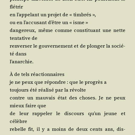
flétrir
en l’ap­pe­lant un pro­jet de « timbrés »,
ou en l’ac­cu­sant d’être un « isme »
dan­ge­reux, même comme consti­tuant une nette
ten­ta­tive de
ren­ver­ser le gou­ver­ne­ment et de plon­ger la socié­
té dans
l’anarchie.
À de tels réactionnaires
je ne peux que répondre : que le pro­grès a
tou­jours été réa­li­sé par la révolte
contre un mau­vais état des choses. Je ne peux
mieux faire que
de leur rap­pe­ler le dis­cours qu’un jeune et
célèbre
rebelle fit, il y a moins de deux cents ans, dis­