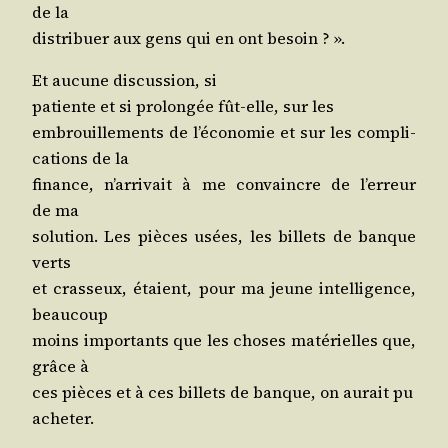
de la
dis­tri­buer aux gens qui en ont besoin ? ».
Et aucune dis­cus­sion, si
patiente et si pro­lon­gée fût-elle, sur les
embrouille­ments de l’é­co­no­mie et sur les com­pli­
ca­tions de la
finance, n’ar­ri­vait à me convaincre de l’er­reur
de ma
solu­tion. Les pièces usées, les billets de banque
verts
et cras­seux, étaient, pour ma jeune intel­li­gence,
beaucoup
moins impor­tants que les choses maté­rielles que,
grâce à
ces pièces et à ces billets de banque, on aurait pu
acheter.