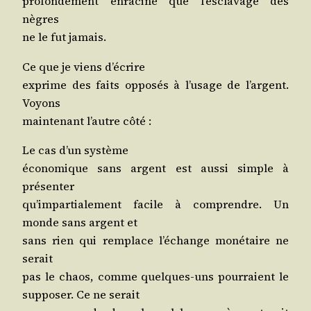
pro­fon­dé­ment enra­ci­né que l’es­cla­vage des
nègres
ne le fut jamais.
Ce que je viens d’écrire
exprime des faits oppo­sés à l’u­sage de l’argent.
Voyons
main­te­nant l’autre côté :
Le cas d’un système
éco­no­mique sans argent est aus­si simple à
présenter
qu’im­par­tia­le­ment facile à com­prendre. Un
monde sans argent et
sans rien qui rem­place l’é­change moné­taire ne
serait
pas le chaos, comme quelques-uns pour­raient le
sup­po­ser. Ce ne serait