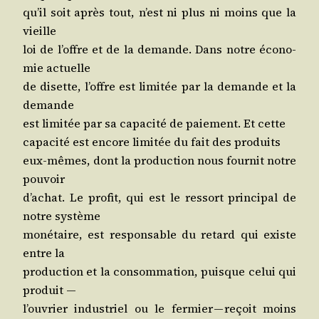
qu’il soit après tout, n’est ni plus ni moins que la
vieille
loi de l’offre et de la demande. Dans notre éco­no­
mie actuelle
de disette, l’offre est limi­tée par la demande et la
demande
est limi­tée par sa capa­ci­té de paie­ment. Et cette
capa­ci­té est encore limi­tée du fait des produits
eux-mêmes, dont la pro­duc­tion nous four­nit notre
pouvoir
d’a­chat. Le pro­fit, qui est le res­sort prin­ci­pal de
notre système
moné­taire, est res­pon­sable du retard qui existe
entre la
pro­duc­tion et la consom­ma­tion, puisque celui qui
produit —
l’ou­vrier indus­triel ou le fer­mier — reçoit moins