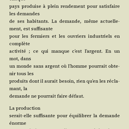
pays pro­duise à plein ren­de­ment pour satis­faire
les demandes
de ses habi­tants. La demande, même actuel­le­
ment, est suffisante
pour les fer­miers et les ouvriers indus­triels en
complète
acti­vi­té ; ce qui manque c’est l’argent. En un
mot, dans
un monde sans argent où l’homme pour­rait obte­
nir tous les
pro­duits dont il aurait besoin, rien qu’en les récla­
mant, la
demande ne pour­rait faire défaut.
La production
serait-elle suf­fi­sante pour équi­li­brer la demande
énorme