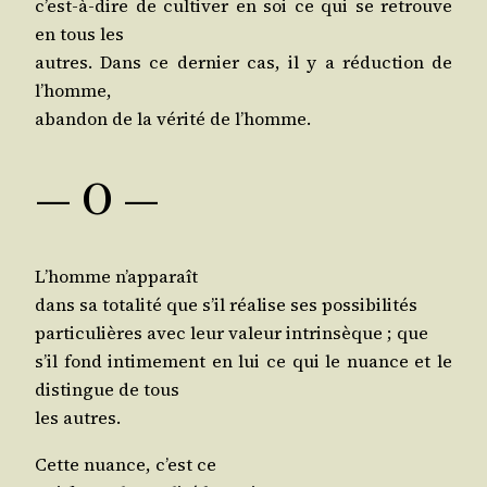
c’est-à-dire de culti­ver en soi ce qui se retrouve
en tous les
autres. Dans ce der­nier cas, il y a réduc­tion de
l’homme,
aban­don de la véri­té de l’homme.
— O —
L’homme n’apparaît
dans sa tota­li­té que s’il réa­lise ses possibilités
par­ti­cu­lières avec leur valeur intrin­sèque ; que
s’il fond inti­me­ment en lui ce qui le nuance et le
dis­tingue de tous
les autres.
Cette nuance, c’est ce