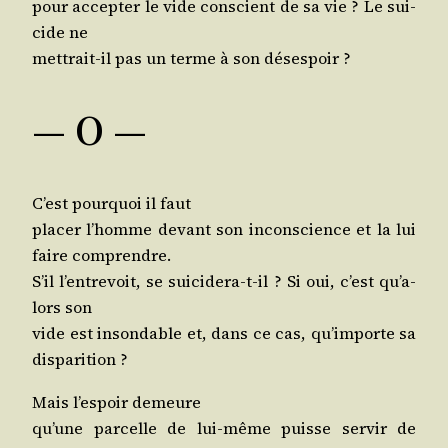
pour accep­ter le vide conscient de sa vie ? Le sui­
cide ne
met­trait-il pas un terme à son désespoir ?
— O —
C’est pour­quoi il faut
pla­cer l’homme devant son incons­cience et la lui
faire comprendre.
S’il l’en­tre­voit, se sui­ci­de­ra-t-il ? Si oui, c’est qu’a­
lors son
vide est inson­dable et, dans ce cas, qu’im­porte sa
disparition ?
Mais l’es­poir demeure
qu’une par­celle de lui-même puisse ser­vir de