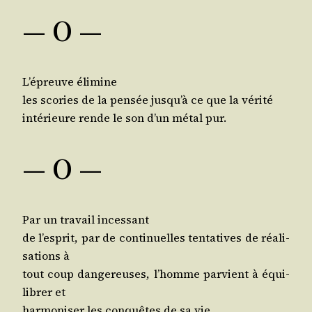
— O —
L’é­preuve élimine
les sco­ries de la pen­sée jus­qu’à ce que la vérité
inté­rieure rende le son d’un métal pur.
— O —
Par un tra­vail incessant
de l’es­prit, par de conti­nuelles ten­ta­tives de réa­li­
sa­tions à
tout coup dan­ge­reuses, l’homme par­vient à équi­
li­brer et
har­mo­ni­ser les conquêtes de sa vie.