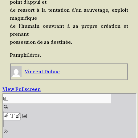
point d’ap­pui et
de res­sort à la ten­ta­tion d’un sau­ve­tage, exploit
magnifique
de l’hu­main oeu­vrant à sa propre créa­tion et
prenant
pos­ses­sion de sa destinée.
Pam­phi­lé­ros.
Vincent Dubuc
View Fullscreen