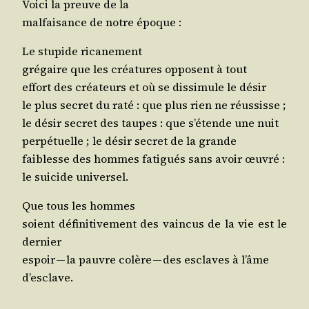
Voi­ci la preuve de la
mal­fai­sance de notre époque :
Le stu­pide ricanement
gré­gaire que les créa­tures opposent à tout
effort des créa­teurs et où se dis­si­mule le désir
le plus secret du raté : que plus rien ne réussisse ;
le désir secret des taupes : que s’é­tende une nuit
per­pé­tuelle ; le désir secret de la grande
fai­blesse des hommes fati­gués sans avoir œuvré :
le sui­cide universel.
Que tous les hommes
soient défi­ni­ti­ve­ment des vain­cus de la vie est le
dernier
espoir — la pauvre colère — des esclaves à l’âme
d’esclave.