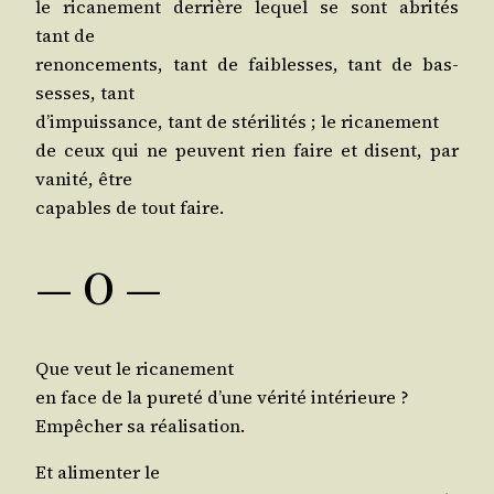
le rica­ne­ment der­rière lequel se sont abri­tés
tant de
renon­ce­ments, tant de fai­blesses, tant de bas­
sesses, tant
d’im­puis­sance, tant de sté­ri­li­tés ; le ricanement
de ceux qui ne peuvent rien faire et disent, par
vani­té, être
capables de tout faire.
— O —
Que veut le ricanement
en face de la pure­té d’une véri­té intérieure ?
Empê­cher sa réalisation.
Et ali­men­ter le