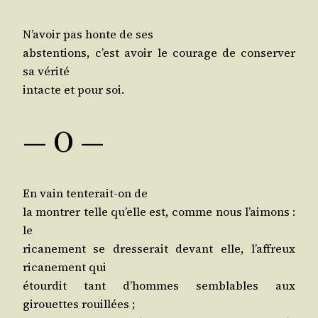
N’a­voir pas honte de ses
abs­ten­tions, c’est avoir le cou­rage de conser­ver
sa vérité
intacte et pour soi.
— O —
En vain ten­te­rait-on de
la mon­trer telle qu’elle est, comme nous l’ai­mons :
le
rica­ne­ment se dres­se­rait devant elle, l’af­freux
rica­ne­ment qui
étour­dit tant d’hommes sem­blables aux
girouettes rouillées ;