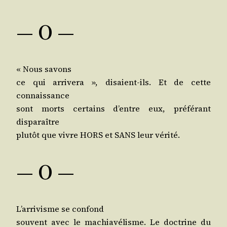
— O —
« Nous savons
ce qui arri­ve­ra », disaient-ils. Et de cette
connaissance
sont morts cer­tains d’entre eux, pré­fé­rant
disparaître
plu­tôt que vivre HORS et SANS leur vérité.
— O —
L’ar­ri­visme se confond
sou­vent avec le machia­vé­lisme. Le doc­trine du