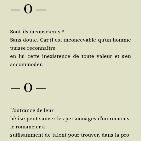
— O —
Sont-ils inconscients ?
Sans doute. Car il est incon­ce­vable qu’un homme
puisse reconnaître
en lui cette inexis­tence de toute valeur et s’en
accommoder.
— O —
L’ou­trance de leur
bêtise peut sau­ver les per­son­nages d’un roman si
le roman­cier a
suf­fi­sam­ment de talent pour trou­ver, dans la pro­