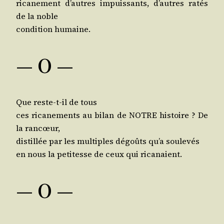
rica­ne­ment d’autres impuis­sants, d’autres ratés
de la noble
condi­tion humaine.
— O —
Que reste-t-il de tous
ces rica­ne­ments au bilan de NOTRE his­toire ? De
la rancœur,
dis­til­lée par les mul­tiples dégoûts qu’a soulevés
en nous la peti­tesse de ceux qui ricanaient.
— O —