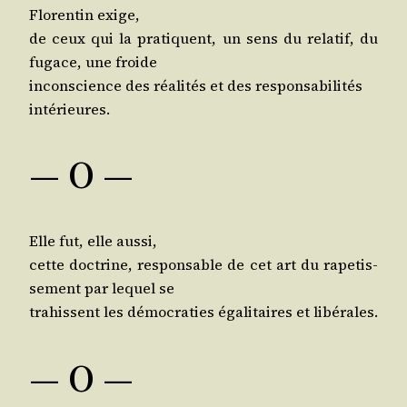
Flo­ren­tin exige,
de ceux qui la pra­tiquent, un sens du rela­tif, du
fugace, une froide
incons­cience des réa­li­tés et des responsabilités
intérieures.
— O —
Elle fut, elle aussi,
cette doc­trine, res­pon­sable de cet art du rape­tis­
se­ment par lequel se
tra­hissent les démo­cra­ties éga­li­taires et libérales.
— O —