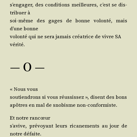
s’en­ga­ger, des condi­tions meilleures, c’est se dis­
tri­buer à
soi-même des gages de bonne volon­té, mais
d’une bonne
volon­té qui ne sera jamais créa­trice de vivre SA
vérité.
— O —
« Nous vous
sou­tien­drons si vous réus­sis­sez », disent des bons
apôtres en mal de sno­bisme non-conformiste.
Et notre rancœur
s’a­vive, pré­voyant leurs rica­ne­ments au jour de
notre défaite.