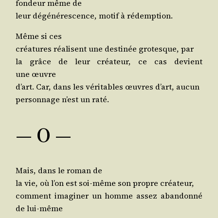
fon­deur même de
leur dégé­né­res­cence, motif à rédemption.
Même si ces
créa­tures réa­lisent une des­ti­née gro­tesque, par
la grâce de leur créa­teur, ce cas devient
une œuvre
d’art. Car, dans les véri­tables œuvres d’art, aucun
per­son­nage n’est un raté.
— O —
Mais, dans le roman de
la vie, où l’on est soi-même son propre créateur,
com­ment ima­gi­ner un homme assez aban­don­né
de lui-même