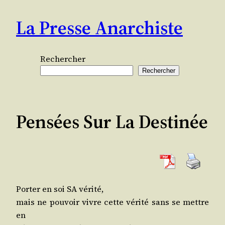
Aller
La Presse Anarchiste
au
contenu
Rechercher
Rechercher
Pensées Sur La Destinée
Por­ter en soi SA vérité,
mais ne pou­voir vivre cette véri­té sans se mettre
en