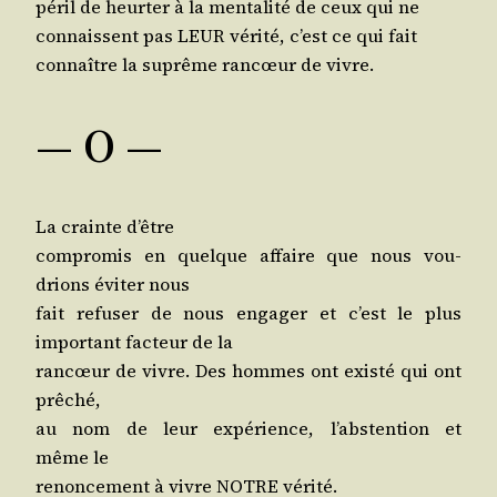
péril de heur­ter à la men­ta­li­té de ceux qui ne
connaissent pas LEUR véri­té, c’est ce qui fait
connaître la suprême ran­cœur de vivre.
— O —
La crainte d’être
com­pro­mis en quelque affaire que nous vou­
drions évi­ter nous
fait refu­ser de nous enga­ger et c’est le plus
impor­tant fac­teur de la
ran­cœur de vivre. Des hommes ont exis­té qui ont
prêché,
au nom de leur expé­rience, l’abs­ten­tion et
même le
renon­ce­ment à vivre NOTRE vérité.