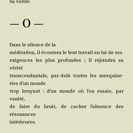
Sa vérité.
— O —
Dans le silence de la
médi­ta­tion, il écou­te­ra le lent tra­vail en lui de ses
exi­gences les plus pro­fondes ; il rejoin­dra sa
vérité
trans­cen­dan­tale, par-delà toutes les mes­qui­ne­
ries d’un monde
trop bruyant : d’un monde où l’on essaie, par
vanité,
de faire du bruit, de cacher l’ab­sence des
résonances
intérieures.