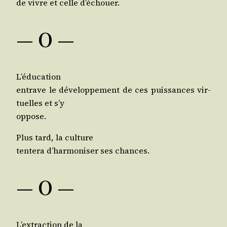
de vivre et celle d’échouer.
— O —
L’éducation
entrave le déve­lop­pe­ment de ces puis­sances vir­
tuelles et s’y
oppose.
Plus tard, la culture
ten­te­ra d’har­mo­ni­ser ses chances.
— O —
L’ex­trac­tion de la