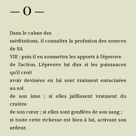
— O —
Dans le calme des
médi­ta­tions, il connaî­tra la pro­fu­sion des sources
de SA
VIE : puis il en sou­met­tra les apports à l’épreuve
de l’ac­tion. L’é­preuve lui dira si les puis­sances
qu’il croit
avoir devi­nées en lui sont vrai­ment enra­ci­nées
au sol
de son âme ; si elles jaillissent vrai­ment du
cratère
de son cœur ; si elles sont gon­flées de son sang ;
si toute cette richesse est bien à lui, acti­vant son
ardeur.