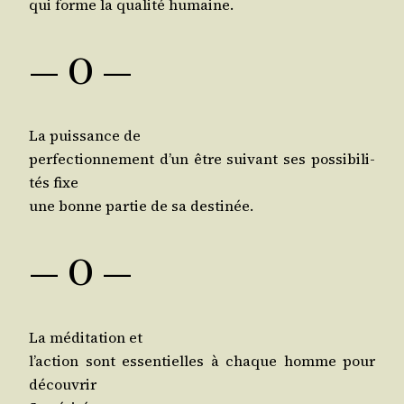
qui forme la qua­li­té humaine.
— O —
La puis­sance de
per­fec­tion­ne­ment d’un être sui­vant ses pos­si­bi­li­
tés fixe
une bonne par­tie de sa destinée.
— O —
La médi­ta­tion et
l’ac­tion sont essen­tielles à chaque homme pour
découvrir