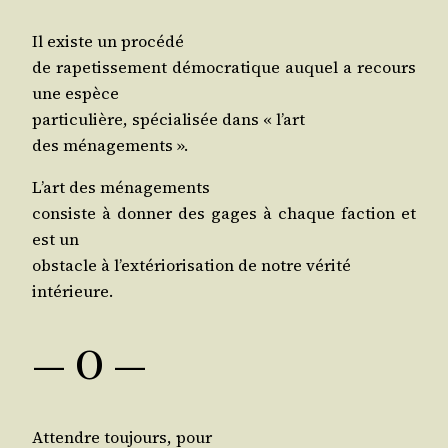
Il existe un procédé
de rape­tis­se­ment démo­cra­tique auquel a recours
une espèce
par­ti­cu­lière, spé­cia­li­sée dans « l’art
des ménagements ».
L’art des ménagements
consiste à don­ner des gages à chaque fac­tion et
est un
obs­tacle à l’ex­té­rio­ri­sa­tion de notre vérité
intérieure.
— O —
Attendre tou­jours, pour