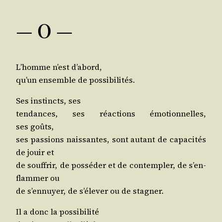
— O —
L’homme n’est d’abord,
qu’un ensemble de possibilités.
Ses ins­tincts, ses
ten­dances, ses réac­tions émo­tion­nelles,
ses goûts,
ses pas­sions nais­santes, sont autant de capa­ci­tés
de jouir et
de souf­frir, de pos­sé­der et de contem­pler, de s’en­
flam­mer ou
de s’en­nuyer, de s’é­le­ver ou de stagner.
Il a donc la possibilité