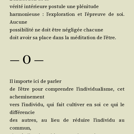
véri­té inté­rieure pos­tule une plénitude
har­mo­nieuse : l’ex­plo­ra­tion et l’é­preuve de soi.
Aucune
pos­si­bi­li­té ne doit être négli­gée chacune
doit avoir sa place dans la médi­ta­tion de l’être.
— O —
Il importe ici de parler
de l’être pour com­prendre l’in­di­vi­dua­lisme, cet
acheminement
vers l’in­di­vi­du, qui fait culti­ver en soi ce qui le
différencie
des autres, au lieu de réduire l’in­di­vi­du au
commun,