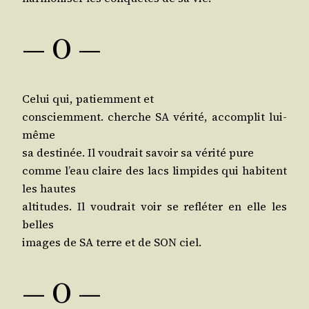
— O —
Celui qui, patiem­ment et
consciem­ment. cherche SA véri­té, accom­plit lui-
même
sa des­ti­née. Il vou­drait savoir sa véri­té pure
comme l’eau claire des lacs lim­pides qui habitent
les hautes
alti­tudes. Il vou­drait voir se reflé­ter en elle les
belles
images de SA terre et de SON ciel.
— O —